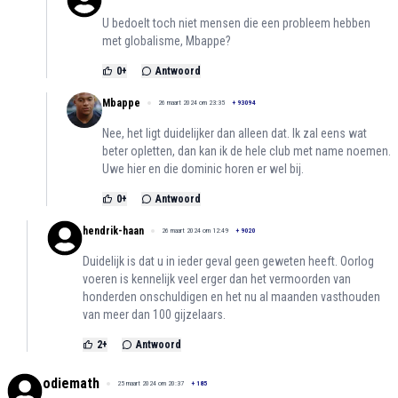
U bedoelt toch niet mensen die een probleem hebben
met globalisme, Mbappe?
0
+
Antwoord
Mbappe
26 maart 2024 om 23:35
+
93094
Nee, het ligt duidelijker dan alleen dat. Ik zal eens wat
beter opletten, dan kan ik de hele club met name noemen.
Uwe hier en die dominic horen er wel bij.
0
+
Antwoord
hendrik-haan
26 maart 2024 om 12:49
+
9020
Duidelijk is dat u in ieder geval geen geweten heeft. Oorlog
voeren is kennelijk veel erger dan het vermoorden van
honderden onschuldigen en het nu al maanden vasthouden
van meer dan 100 gijzelaars.
2
+
Antwoord
odiemath
25 maart 2024 om 20:37
+
185