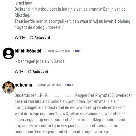
Israel haat..
De brand in Moskou past in het rijtje van de brand in Berlijn van de
Rijksdag.
Toen leefde men in soortgelijke tijden waar in wij nu leven. Hoielang
nog tot de oorlog uitbreekt. /
19
+
Antwoord
blhbhl66hadd
25 maart 2024 om 16:58
+
23825
Ik ben tegen jodelen in Davos!
1
+
Antwoord
nehemia
25 maart 2024 om 15:58
+
535726
Ondertussen....R.I.P. .............................Rapper Def Rhymz (53) overleden,
bekend van hits als Doekoe en Schudden. Def Rhymz, die zijn
hoogtijdagen als artiest rond de eeuwwisseling kende en bekend
werd door zijn nummer 1-hits Doekoe en Schudden, wachtte naar
eigen zeggen op een donorhart. Zijn linker hartklep functioneerde
nog amper, waardoor hij in vier jaar tijd drie hartoperaties moest
ondergaan. Een zogenoemd steunhart zorgde voor zijn