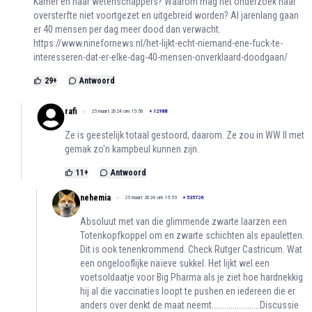
Kamer en naar wetenschappers? Waarom mag het onderzoek naar
oversterfte niet voortgezet en uitgebreid worden? Al jarenlang gaan
er 40 mensen per dag meer dood dan verwacht.
https://www.ninefornews.nl/het-lijkt-echt-niemand-ene-fuck-te-
interesseren-dat-er-elke-dag-40-mensen-onverklaard-doodgaan/
29
+
Antwoord
rafi
25 maart 2024 om 15:50
+
12988
Ze is geestelijk totaal gestoord, daarom. Ze zou in WW II met
gemak zo'n kampbeul kunnen zijn.
11
+
Antwoord
nehemia
25 maart 2024 om 15:55
+
535726
Absoluut met van die glimmende zwarte laarzen een
Totenkopfkoppel om en zwarte schichten als epauletten.
Dit is ook tenenkrommend. Check Rutger Castricum. Wat
een ongelooflijke naïeve sukkel. Het lijkt wel een
voetsoldaatje voor Big Pharma als je ziet hoe hardnekkig
hij al die vaccinaties loopt te pushen en iedereen die er
anders over denkt de maat neemt.......................Discussie