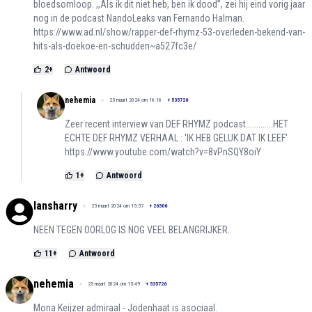
bloedsomloop. ,,Als ik dit niet heb, ben ik dood’’, zei hij eind vorig jaar
nog in de podcast NandoLeaks van Fernando Halman.
https://www.ad.nl/show/rapper-def-rhymz-53-overleden-bekend-van-
hits-als-doekoe-en-schudden~a527fc3e/
2
+
Antwoord
nehemia
25 maart 2024 om 16:16
+
535726
Zeer recent interview van DEF RHYMZ podcast.............HET
ECHTE DEF RHYMZ VERHAAL : 'IK HEB GELUK DAT IK LEEF'
https://www.youtube.com/watch?v=8vPnSQY8oiY
1
+
Antwoord
lansharry
25 maart 2024 om 15:57
+
26306
NEEN TEGEN OORLOG IS NOG VEEL BELANGRIJKER.
11
+
Antwoord
nehemia
25 maart 2024 om 15:49
+
535726
Mona Keijzer admiraal - Jodenhaat is asociaal.