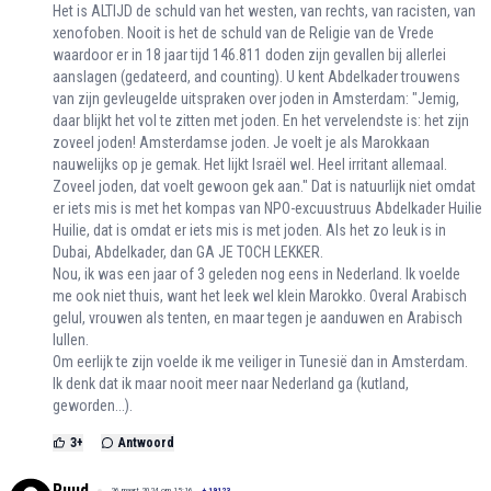
Het is ALTIJD de schuld van het westen, van rechts, van racisten, van
xenofoben. Nooit is het de schuld van de Religie van de Vrede
waardoor er in 18 jaar tijd 146.811 doden zijn gevallen bij allerlei
aanslagen (gedateerd, and counting). U kent Abdelkader trouwens
van zijn gevleugelde uitspraken over joden in Amsterdam: "Jemig,
daar blijkt het vol te zitten met joden. En het vervelendste is: het zijn
zoveel joden! Amsterdamse joden. Je voelt je als Marokkaan
nauwelijks op je gemak. Het lijkt Israël wel. Heel irritant allemaal.
Zoveel joden, dat voelt gewoon gek aan." Dat is natuurlijk niet omdat
er iets mis is met het kompas van NPO-excuustruus Abdelkader Huilie
Huilie, dat is omdat er iets mis is met joden. Als het zo leuk is in
Dubai, Abdelkader, dan GA JE TOCH LEKKER.
Nou, ik was een jaar of 3 geleden nog eens in Nederland. Ik voelde
me ook niet thuis, want het leek wel klein Marokko. Overal Arabisch
gelul, vrouwen als tenten, en maar tegen je aanduwen en Arabisch
lullen.
Om eerlijk te zijn voelde ik me veiliger in Tunesië dan in Amsterdam.
Ik denk dat ik maar nooit meer naar Nederland ga (kutland,
geworden...).
3
+
Antwoord
Ruud
26 maart 2024 om 15:16
+
19123