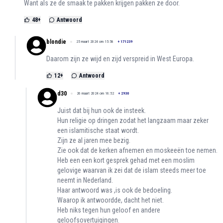
Want als ze de smaak te pakken krijgen pakken ze door.
48
+
Antwoord
blondie
25 maart 2024 om 15:58
+
171239
Daarom zijn ze wijd en zijd verspreid in West Europa.
12
+
Antwoord
d30
26 maart 2024 om 16:52
+
2930
Juist dat bij hun ook de insteek.
Hun religie op dringen zodat het langzaam maar zeker
een islamitische staat wordt.
Zijn ze al jaren mee bezig.
Zie ook dat de kerken afnemen en moskeeën toe nemen.
Heb een een kort gesprek gehad met een moslim
gelovige waarvan ik zei dat de islam steeds meer toe
neemt in Nederland.
Haar antwoord was ,is ook de bedoeling.
Waarop ik antwoordde, dacht het niet.
Heb niks tegen hun geloof en andere
geloofsovertuigingen.