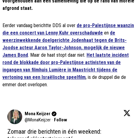
voorgehouden aan een samenleving die op de rand van morele
afgrond staat.
Eerder vandaag berichtte DDS al over
de pro-Palestijnse waanzin
die een concert van Lenny Kuhr overschaduwde
en
de
weerzinwekkende doelgerichte Jodenhaat tegen de Brits-
Joodse acteur Aaron Taylor-Johnson, mogelijk de nieuwe
James Bond
. Maar de haat stopt daar niet.
Het laatste incident
rond de blokkade door pro-Palestijnse activisten van de
ingangen van filmhuis Lumière in Maastricht tijdens de
vertoning van een Israëlische speelfilm
, is de druppel die de
emmer doet overlopen.
Mona Keijzer
@
MonaKeijzer
·
Follow
Zomaar drie berichten in één weekend: 