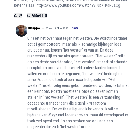
beter helaas:
https://www.youtube.com/watch?v=0k71KdNJaCg
3
+
Antwoord
Mbappe
26 maart 2024 om 23:29
+
93094
U heeft het over haat tegen het westen. Die wordt inderdaad
actief geïmporteerd, maar als ik sommige bijdragen lees
druipt de haat jegens 'het westen' er van af. En deze
reageerders lijken me niet geïmporteerd. "Het westen" mikt
op een derde wereldoorlog, "het westen" smeedt allerhande
complotten om overal ter wereld andere landen binnen te
vallen en conflicten te beginnen, "het westen" bedreigt die
arme Poetin, die toch alleen maar het goede wil. "Het
westen" moet nodig eens gebombardeerd worden, liefst met
een kernbom, Poetin moet eens orde op zaken komen
stellen in "het westen", "'het westen" is een verzameling
decadente transgenders die eigenlijk vraagt om
moeilijkheden. De zelfhaat ligt er dik bovenop. Ik wil de
bijdrage van @xyz niet tegenspreken, maar dit verschijnsel is
toch wel opvallend. En dan hebben we ook nog een
reageerder die zich 'het westen' noemt.