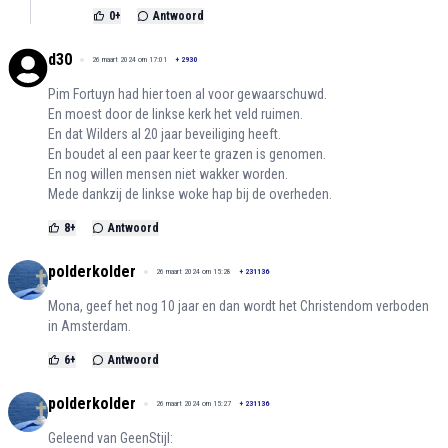
0
+
Antwoord
d30
26 maart 2024 om 17:01
+
2930
Pim Fortuyn had hier toen al voor gewaarschuwd.
En moest door de linkse kerk het veld ruimen.
En dat Wilders al 20 jaar beveiliging heeft.
En boudet al een paar keer te grazen is genomen.
En nog willen mensen niet wakker worden.
Mede dankzij de linkse woke hap bij de overheden.
8
+
Antwoord
polderkolder
26 maart 2024 om 15:28
+
231136
Mona, geef het nog 10 jaar en dan wordt het Christendom verboden
in Amsterdam.
6
+
Antwoord
polderkolder
26 maart 2024 om 15:27
+
231136
Geleend van GeenStijl: