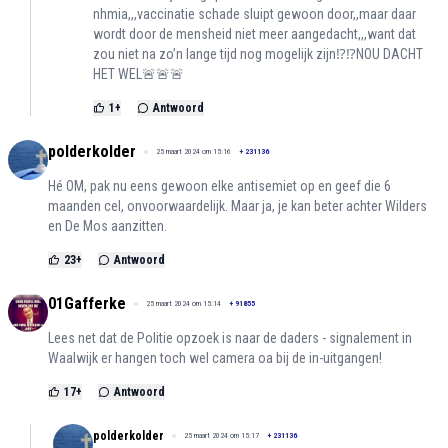
nhmia,,,vaccinatie schade sluipt gewoon door,,maar daar
wordt door de mensheid niet meer aangedacht,,,want dat
zou niet na zo’n lange tijd nog mogelijk zijn⁉️⁉️NOU DACHT
HET WEL🚨🚨🚨
1
+
Antwoord
polderkolder
25 maart 2024 om 15:16
+
231136
Hé OM, pak nu eens gewoon elke antisemiet op en geef die 6
maanden cel, onvoorwaardelijk. Maar ja, je kan beter achter Wilders
en De Mos aanzitten.
23
+
Antwoord
01Gafferke
25 maart 2024 om 15:14
+
91855
Lees net dat de Politie opzoek is naar de daders - signalement in
Waalwijk er hangen toch wel camera oa bij de in-uitgangen!
17
+
Antwoord
polderkolder
25 maart 2024 om 15:17
+
231136