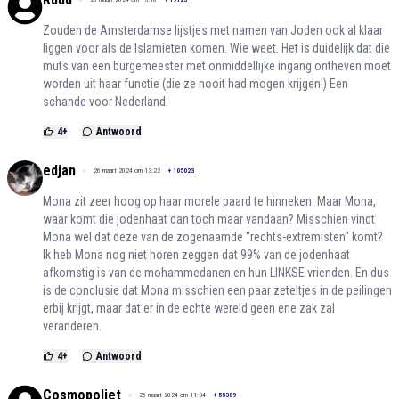
Zouden de Amsterdamse lijstjes met namen van Joden ook al klaar
liggen voor als de Islamieten komen. Wie weet. Het is duidelijk dat die
muts van een burgemeester met onmiddellijke ingang ontheven moet
worden uit haar functie (die ze nooit had mogen krijgen!) Een
schande voor Nederland.
4
+
Antwoord
edjan
26 maart 2024 om 13:22
+
105023
Mona zit zeer hoog op haar morele paard te hinneken. Maar Mona,
waar komt die jodenhaat dan toch maar vandaan? Misschien vindt
Mona wel dat deze van de zogenaamde "rechts-extremisten" komt?
Ik heb Mona nog niet horen zeggen dat 99% van de jodenhaat
afkomstig is van de mohammedanen en hun LINKSE vrienden. En dus
is de conclusie dat Mona misschien een paar zeteltjes in de peilingen
erbij krijgt, maar dat er in de echte wereld geen ene zak zal
veranderen.
4
+
Antwoord
Cosmopoliet
26 maart 2024 om 11:34
+
55309