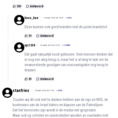
30
+
Antwoord
kees_kee
25 maart 2024 om 19:40
+
2416
Deze kunnen ook goed branden met de juiste brandstof .
3
+
Antwoord
xyz1234
26 maart 2024 om 23:10
+
116485
Dat gaat natuurlijk nooit gebeuren. Veel mensen denken dat
er nog een weg terug is, maar het is al lang te laat om de
verwoestende gevolgen van massamigratie nog terug te
draaien.
0
+
Antwoord
stanfries
25 maart 2024 om 17:00
+
4720
Zouden wij dit ook niet te danken hebben aan de ngo en NOS, de
koeteraars van de Israel haters en klapvee van de Palestijnen
Dat het terroristen zijn wordt in de media niet gesproken.
Maar ook op scholen en universiteiten worden ze overladen met