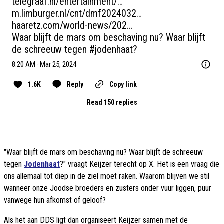
telegraaf.nl/entertainment/…
m.limburger.nl/cnt/dmf2024032…
haaretz.com/world-news/202…
Waar blijft de mars om beschaving nu? Waar blijft 
de schreeuw tegen 
#jodenhaat
?
8:20 AM · Mar 25, 2024
1.6K
Reply
Copy link
Read 150 replies
"Waar blijft de mars om beschaving nu? Waar blijft de schreeuw
tegen
Jodenhaat
?" vraagt Keijzer terecht op X. Het is een vraag die
ons allemaal tot diep in de ziel moet raken. Waarom blijven we stil
wanneer onze Joodse broeders en zusters onder vuur liggen, puur
vanwege hun afkomst of geloof?
Als het aan DDS ligt dan organiseert Keijzer samen met de