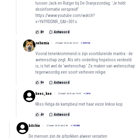
tussen Jack en Rutger bij De Oranjezondag: 'Je hebt
desinformatie verspreid!'
https://www.youtube.com/watch?
v=YkfYIDDNR_Q&t=301s
8
+
Antwoord
nehemia
25 maart 2024 om 16:02
+
535726
Vooral tenenkrommend is zijn voortdurende mantra - de
wetenschap zegt. Als iets onderling hopeloos verdeeld
is, is het wel de 'wetenschap.' Ze maken van wetenschap
tegenwoordig een soort verheven religie.
9
+
Antwoord
kees_kee
25 maart 2024 om 19:43
+
2416
Miss Helga de kampbeul met haar vieze linkse kop
4
+
Antwoord
bitchie
27 maart 2024 om 8:48
+
147483
De mensen zijn de gifprikken alweer vergeten