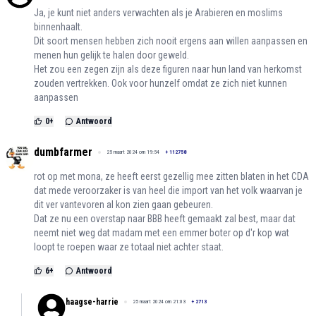
Ja, je kunt niet anders verwachten als je Arabieren en moslims
binnenhaalt.
Dit soort mensen hebben zich nooit ergens aan willen aanpassen en
menen hun gelijk te halen door geweld.
Het zou een zegen zijn als deze figuren naar hun land van herkomst
zouden vertrekken. Ook voor hunzelf omdat ze zich niet kunnen
aanpassen
0
+
Antwoord
dumbfarmer
25 maart 2024 om 19:54
+
112758
rot op met mona, ze heeft eerst gezellig mee zitten blaten in het CDA
dat mede veroorzaker is van heel die import van het volk waarvan je
dit ver vantevoren al kon zien gaan gebeuren.
Dat ze nu een overstap naar BBB heeft gemaakt zal best, maar dat
neemt niet weg dat madam met een emmer boter op d'r kop wat
loopt te roepen waar ze totaal niet achter staat.
6
+
Antwoord
haagse-harrie
25 maart 2024 om 21:03
+
2713