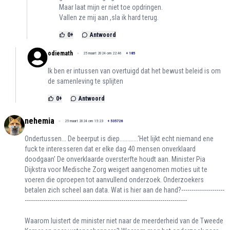
Maar laat mijn er niet toe opdringen.
Vallen ze mij aan ,sla ik hard terug.
0
+
Antwoord
odiemath
25 maart 2024 om 22:46
+
185
Ik ben er intussen van overtuigd dat het bewust beleid is om
de samenleving te splijten
0
+
Antwoord
nehemia
25 maart 2024 om 15:23
+
535726
Ondertussen... De beerput is diep............‘Het lijkt echt niemand ene
fuck te interesseren dat er elke dag 40 mensen onverklaard
doodgaan’ De onverklaarde oversterfte houdt aan. Minister Pia
Dijkstra voor Medische Zorg weigert aangenomen moties uit te
voeren die oproepen tot aanvullend onderzoek. Onderzoekers
betalen zich scheel aan data. Wat is hier aan de hand?---------------------
-------------------------------------------------------------------------------
Waarom luistert de minister niet naar de meerderheid van de Tweede