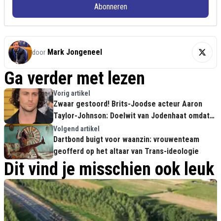
Abonneren
Mark Jongeneel
door
Ga verder met lezen
Vorig artikel
Zwaar gestoord! Brits-Joodse acteur Aaron
Taylor-Johnson: Doelwit van Jodenhaat omdat
hij de nieuwe James Bond kan worden
Volgend artikel
Dartbond buigt voor waanzin: vrouwenteam
geofferd op het altaar van Trans-ideologie
Dit vind je misschien ook leuk