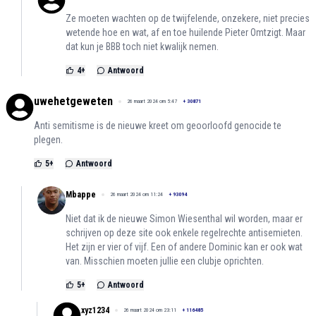
Ze moeten wachten op de twijfelende, onzekere, niet precies
wetende hoe en wat, af en toe huilende Pieter Omtzigt. Maar
dat kun je BBB toch niet kwalijk nemen.
4
+
Antwoord
uwehetgeweten
26 maart 2024 om 5:47
+
30871
Anti semitisme is de nieuwe kreet om geoorloofd genocide te
plegen.
5
+
Antwoord
Mbappe
26 maart 2024 om 11:24
+
93094
Niet dat ik de nieuwe Simon Wiesenthal wil worden, maar er
schrijven op deze site ook enkele regelrechte antisemieten.
Het zijn er vier of vijf. Een of andere Dominic kan er ook wat
van. Misschien moeten jullie een clubje oprichten.
5
+
Antwoord
xyz1234
26 maart 2024 om 23:11
+
116485