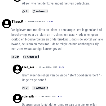
Alleen wie niet denkt verandert niet van gedachten.
7
+
Antwoord
Theo.V
25 maart 2024 om 18:18
+
7162
Veilig leven met moslims en islam is een utopie...ers is geen land of
beschaving waar de islam en moslims zijn waar vrede is en geen
oorlog en bloedvergieten en onderdrukking....dat is de wortel van alle
kwaad, de islam en moslims....deze religie en hun aanhangers zijn
een zeer kwaadaardige kanker gezwel
36
+
Antwoord
kees_kee
25 maart 2024 om 19:39
+
2416
Islam weer de religie van de vrede “ sterf dood en verderf “ -
Ongelovige hond !
7
+
Antwoord
odiemath
25 maart 2024 om 20:42
+
185
Daarom snap ik niet dat er onnozelaars zijn die ze willen