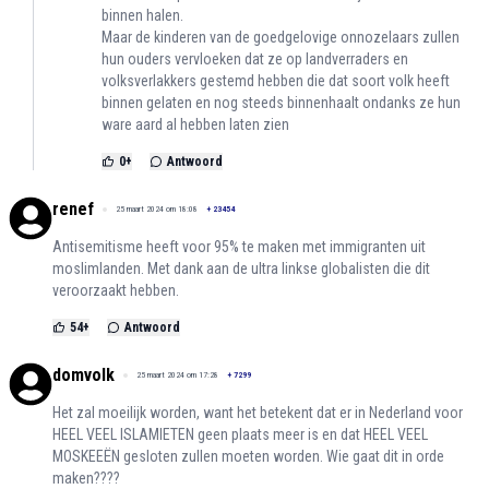
binnen halen.
Maar de kinderen van de goedgelovige onnozelaars zullen
hun ouders vervloeken dat ze op landverraders en
volksverlakkers gestemd hebben die dat soort volk heeft
binnen gelaten en nog steeds binnenhaalt ondanks ze hun
ware aard al hebben laten zien
0
+
Antwoord
renef
25 maart 2024 om 18:08
+
23454
Antisemitisme heeft voor 95% te maken met immigranten uit
moslimlanden. Met dank aan de ultra linkse globalisten die dit
veroorzaakt hebben.
54
+
Antwoord
domvolk
25 maart 2024 om 17:28
+
7299
Het zal moeilijk worden, want het betekent dat er in Nederland voor
HEEL VEEL ISLAMIETEN geen plaats meer is en dat HEEL VEEL
MOSKEEËN gesloten zullen moeten worden. Wie gaat dit in orde
maken????