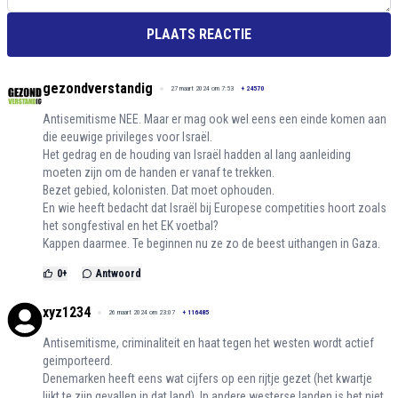
PLAATS REACTIE
gezondverstandig
27 maart 2024 om 7:53
+
24570
Antisemitisme NEE. Maar er mag ook wel eens een einde komen aan
die eeuwige privileges voor Israël.
Het gedrag en de houding van Israël hadden al lang aanleiding
moeten zijn om de handen er vanaf te trekken.
Bezet gebied, kolonisten. Dat moet ophouden.
En wie heeft bedacht dat Israël bij Europese competities hoort zoals
het songfestival en het EK voetbal?
Kappen daarmee. Te beginnen nu ze zo de beest uithangen in Gaza.
0
+
Antwoord
xyz1234
26 maart 2024 om 23:07
+
116485
Antisemitisme, criminaliteit en haat tegen het westen wordt actief
geimporteerd.
Denemarken heeft eens wat cijfers op een rijtje gezet (het kwartje
lijkt te zijn gevallen in dat land). In andere westerse landen is het niet