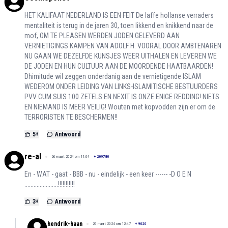
HET KALIFAAT NEDERLAND IS EEN FEIT De laffe hollanse verraders
mentaliteit is terug in de jaren 30, toen likkend en knikkend naar de
mof, OM TE PLEASEN WERDEN JODEN GELEVERD AAN
VERNIETIGINGS KAMPEN VAN ADOLF H. VOORAL DOOR AMBTENAREN
NU GAAN WE DEZELFDE KUNSJES WEER UITHALEN EN LEVEREN WE
DE JODEN EN HUN CULTUUR AAN DE MOORDENDE HAATBAARDEN!
Dhimitude wil zeggen onderdanig aan de vernietigende ISLAM
WEDEROM ONDER LEIDING VAN LINKS-ISLAMITISCHE BESTUURDERS
PVV CUM SUIS 100 ZETELS EN NEXIT IS ONZE ENIGE REDDING! NIETS
EN NIEMAND IS MEER VEILIG! Wouten met kopvodden zijn er om de
TERRORISTEN TE BESCHERMEN!!
5
+
Antwoord
re-al
26 maart 2024 om 11:04
+
209780
En - WAT - gaat - BBB - nu - eindelijk - een keer ------ -D O E N
......................!!!!!!!!!!!
3
+
Antwoord
hendrik-haan
26 maart 2024 om 12:47
+
9020