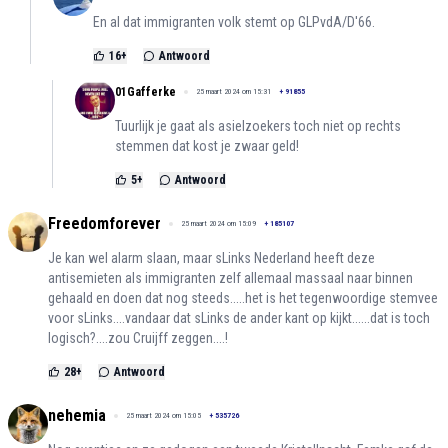
En al dat immigranten volk stemt op GLPvdA/D'66.
16
+
Antwoord
01Gafferke
25 maart 2024 om 15:31
+
91855
Tuurlijk je gaat als asielzoekers toch niet op rechts
stemmen dat kost je zwaar geld!
5
+
Antwoord
Freedomforever
25 maart 2024 om 15:09
+
185107
Je kan wel alarm slaan, maar sLinks Nederland heeft deze
antisemieten als immigranten zelf allemaal massaal naar binnen
gehaald en doen dat nog steeds.....het is het tegenwoordige stemvee
voor sLinks....vandaar dat sLinks de ander kant op kijkt......dat is toch
logisch?....zou Cruijff zeggen....!
28
+
Antwoord
nehemia
25 maart 2024 om 15:05
+
535726