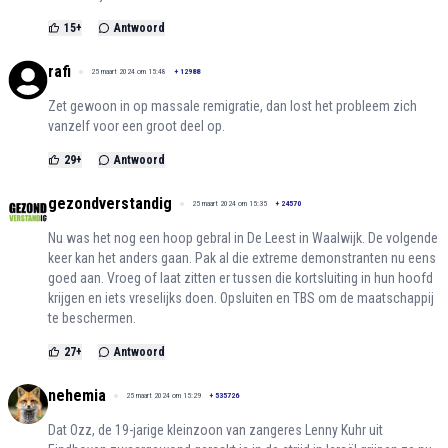
15
+
Antwoord
rafi
25 maart 2024 om 15:48
+
12988
Zet gewoon in op massale remigratie, dan lost het probleem zich
vanzelf voor een groot deel op.
29
+
Antwoord
gezondverstandig
25 maart 2024 om 15:35
+
24570
Nu was het nog een hoop gebral in De Leest in Waalwijk. De volgende
keer kan het anders gaan. Pak al die extreme demonstranten nu eens
goed aan. Vroeg of laat zitten er tussen die kortsluiting in hun hoofd
krijgen en iets vreselijks doen. Opsluiten en TBS om de maatschappij
te beschermen.
27
+
Antwoord
nehemia
25 maart 2024 om 15:29
+
535726
Dat Ozz, de 19-jarige kleinzoon van zangeres Lenny Kuhr uit