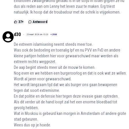
Eindhoven zwaargewond geraakt is in de strijd in Israël grijpen ze nu
dus als reden aan om Lenny het leven zuur te maken. Erg triest
natuurlijk. Ik hoop dat de troubadour met de schrik is vrijgekomen.
37
+
Antwoord
d30
25 maart 2024 om 15:23
+
2930
De extreem islamisering neemt steeds meer toe.
Was ook de bedoeling en toenalig lpf en nu PVV en FvD en andere
kleine partijen hebben hier voor gewaarschuwd maar werden als
extreem rechts weggezet.
De aap begint steeds meer uit de mouw te komen.
Nog even en we hebben een burgeroorlog en dat is ook wat ze willen.
Wordt al jaren voor gewaarschuwd.
Het wordt langzaam tijd dat we als burger ons gaan bewapenen
tegen dat soort extremisme.
En dat politie en defensie hier tegen deze invasie gaan optreden.
Als dit verder uit de hand loopt zal het een enorme bloedbad tot
gevolg hebben.
Wat in Moskou is gebeurd kan morgen in Amsterdam of andere grote
stad gebeuren.
Wees dus op je hoede.