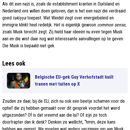
Als dit een nazi is, zoals de establishment kranten in Duitsland en
Nederland ons willen doen geloven, dan is het een nazi die verdraaid
goed
takiyya
toepast. Wat Weidel zegt over energiebeleid en
immigrie klinkt heel redelijk. Het is eigenlijk gewoon
common sense
,
zoals Musk terecht zegt. Zij hield haar ideeën nu even tegen Musk
aan en die wist daar nog wat interessante aanvullingen op te geven.
Die Musk is bepaald niet gek.
Lees ook
Belgische EU-gek Guy Verhofstadt huilt
tranen met tuiten op X
Zouden ze daar, bij de EU, zich nu ook een beetje schamen voor de
ophef die zij hebben gemaakt over dit gesprek voordat het werd
uitgezonden? Of is dat vreemd aan die lui? Of zijn ze toch
doortrapter dan ik denk? Denken ze wellicht, “hmm, deze kans
hebben we gemist. We moeten wat anders verzinnen om aan Musk