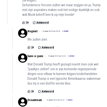
zal krijgen,
Gefundeness fressen zullen we maar zeggen en ja, Trump
met zijn aspiraties maken ook het nodige duidelijk en ook
wat Musk betreft ben ik op mijn hoede!
3
+
Antwoord
Nogniet
10 januari 2025 om 20:26
+
32405
We zullen zien.
3
+
Antwoord
hans-e-pans
10 januari 2025 om 22:22
+
41034
Wat Donald Trump heeft gezegd noemt men ook wel
“paaltjes zetten” om in zijn komende regeerperiode
dingen voor elkaar te kunnen krijgen/onderhandelen.
Donald Trump is een typische Amerikaanse zakenman
dus hij is een bluffer eerste klas.
3
+
Antwoord
Dreamteam
10 januari 2025 om 22:27
+
93221