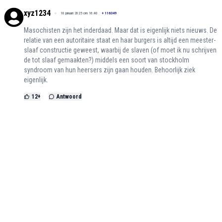
xyz1234
10 januari 2025 om 16:40
+
116349
Masochisten zijn het inderdaad. Maar dat is eigenlijk niets nieuws. De
relatie van een autoritaire staat en haar burgers is altijd een meester-
slaaf constructie geweest, waarbij de slaven (of moet ik nu schrijven
de tot slaaf gemaakten?) middels een soort van stockholm
syndroom van hun heersers zijn gaan houden. Behoorlijk ziek
eigenlijk.
12
+
Antwoord