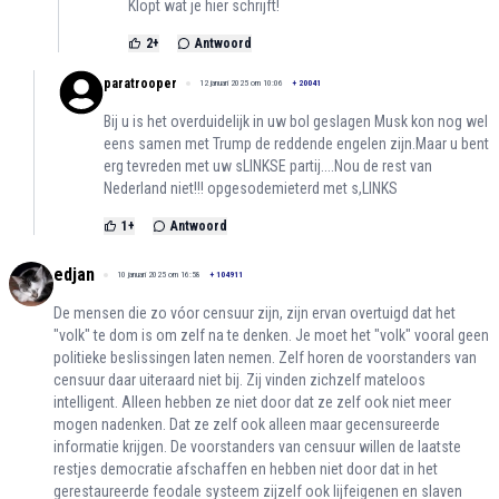
Klopt wat je hier schrijft!
2
+
Antwoord
paratrooper
12 januari 2025 om 10:06
+
20041
Bij u is het overduidelijk in uw bol geslagen Musk kon nog wel
eens samen met Trump de reddende engelen zijn.Maar u bent
erg tevreden met uw sLINKSE partij....Nou de rest van
Nederland niet!!! opgesodemieterd met s,LINKS
1
+
Antwoord
edjan
10 januari 2025 om 16:58
+
104911
De mensen die zo vóor censuur zijn, zijn ervan overtuigd dat het
"volk" te dom is om zelf na te denken. Je moet het "volk" vooral geen
politieke beslissingen laten nemen. Zelf horen de voorstanders van
censuur daar uiteraard niet bij. Zij vinden zichzelf mateloos
intelligent. Alleen hebben ze niet door dat ze zelf ook niet meer
mogen nadenken. Dat ze zelf ook alleen maar gecensureerde
informatie krijgen. De voorstanders van censuur willen de laatste
restjes democratie afschaffen en hebben niet door dat in het
gerestaureerde feodale systeem zijzelf ook lijfeigenen en slaven