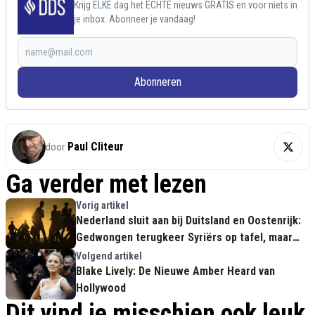
Krijg ELKE dag het ECHTE nieuws GRATIS en voor niets in
je inbox. Abonneer je vandaag!
Abonneren
Paul Cliteur
door
Ga verder met lezen
Vorig artikel
Nederland sluit aan bij Duitsland en Oostenrijk:
Gedwongen terugkeer Syriërs op tafel, maar
wie gelooft dit nog?
Volgend artikel
Blake Lively: De Nieuwe Amber Heard van
Hollywood
Dit vind je misschien ook leuk