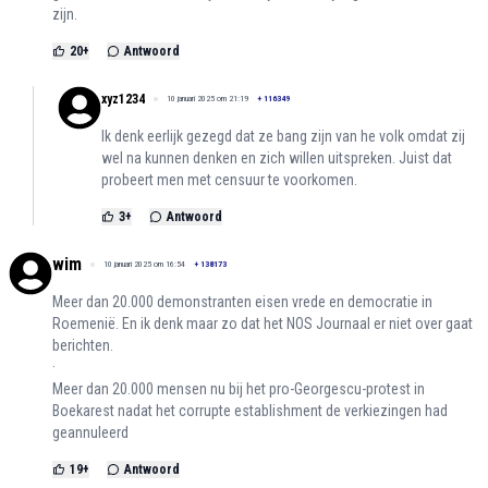
zijn.
20
+
Antwoord
xyz1234
10 januari 2025 om 21:19
+
116349
Ik denk eerlijk gezegd dat ze bang zijn van he volk omdat zij
wel na kunnen denken en zich willen uitspreken. Juist dat
probeert men met censuur te voorkomen.
3
+
Antwoord
wim
10 januari 2025 om 16:54
+
138173
Meer dan 20.000 demonstranten eisen vrede en democratie in
Roemenië. En ik denk maar zo dat het NOS Journaal er niet over gaat
berichten.
·
Meer dan 20.000 mensen nu bij het pro-Georgescu-protest in
Boekarest nadat het corrupte establishment de verkiezingen had
geannuleerd
19
+
Antwoord