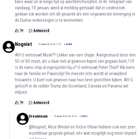
kans waar ze al enige tijd op wachten/hoopten. In de Telegraaf van
vandaag, 10 januari, werd al melding gemaakt dat er onderzoek
gedaan zal worden om dit gesprek als een ongewenste inmenging in
de Duitse verkiezingen is te kenmerken.
7
+
Antwoord
Nogniet
10 januari 2025 om 17:51
+
32405
Ah! U vertrouwt Musk?? Lekker aan een chipje. Aangestuurd door een
5G of 6G mast, als u daar niet al gewoon kapot van gegaan bent,? Of
is de nano-chip al ingespoten bij u? U vertrouwt Peter Thiel? Kik eens
naar de familie en Paperclip! De meeste info wordt al verwijderd
trouwens. U kunt ook gewoon naar hun lieve gezichten kijken. Ah! U
gelooft in de redder Trump die Groenland, Canada en Panama wil
inlijven.
7
+
Antwoord
Dreamteam
10 januari 2025 om 18:41
+
93221
@Nogniet, Alice Weidel en Victor Orban hebben ook een zeer
vruchtbaar gesprek gehad, iets wat mogelijk nog meer impact