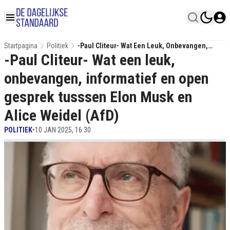
Startpagina
Politiek
-Paul Cliteur- Wat Een Leuk, Onbevangen,
-Paul Cliteur- Wat een leuk,
Informatief En Open Gesprek Tusssen Elon
Musk En Alice Weidel (AfD)
onbevangen, informatief en open
gesprek tusssen Elon Musk en
Alice Weidel (AfD)
POLITIEK
•
10 JAN 2025, 16:30