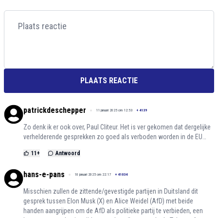
PLAATS REACTIE
patrickdeschepper
11 januari 2025 om 12:53
+
4139
Zo denk ik er ook over, Paul Cliteur. Het is ver gekomen dat dergelijke
verhelderende gesprekken zo goed als verboden worden in de EU…
11
+
Antwoord
hans-e-pans
10 januari 2025 om 22:17
+
41034
Misschien zullen de zittende/gevestigde partijen in Duitsland dit
gesprek tussen Elon Musk (X) en Alice Weidel (AfD) met beide
handen aangrijpen om de AfD als politieke partij te verbieden, een