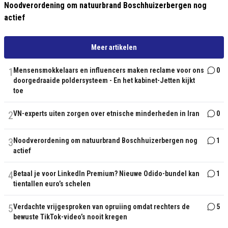
Noodverordening om natuurbrand Boschhuizerbergen nog
actief
Meer artikelen
1
Mensensmokkelaars en influencers maken reclame voor ons
0
doorgedraaide poldersysteem - En het kabinet-Jetten kijkt
toe
2
VN-experts uiten zorgen over etnische minderheden in Iran
0
3
Noodverordening om natuurbrand Boschhuizerbergen nog
1
actief
4
Betaal je voor LinkedIn Premium? Nieuwe Odido-bundel kan
1
tientallen euro’s schelen
5
Verdachte vrijgesproken van opruiing omdat rechters de
5
bewuste TikTok-video’s nooit kregen