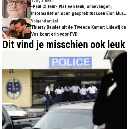
Vorig artikel
-Paul Cliteur- Wat een leuk, onbevangen,
informatief en open gesprek tusssen Elon Musk
en Alice Weidel (AfD)
Volgend artikel
Thierry Baudet uit de Tweede Kamer: Lidewij de
Vos komt erin voor FVD
Dit vind je misschien ook leuk