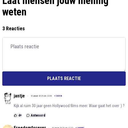
Laat mensen jouw mening
weten
3 Reacties
PLAATS REACTIE
jantje
10 januari 2025 om 22:08
+
33318
Kijk al ruim 30 jaar geen Hollywood films meer. Waar gaat het over :) ?
4
+
Antwoord
Freedomforever
10 januari 2025 om 17:32
+
184982