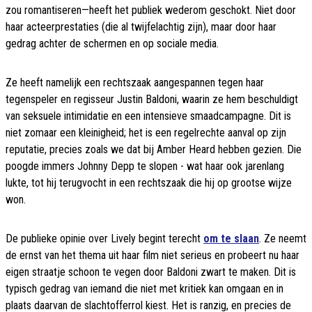
zou romantiseren—heeft het publiek wederom geschokt. Niet door
haar acteerprestaties (die al twijfelachtig zijn), maar door haar
gedrag achter de schermen en op sociale media.
Ze heeft namelijk een rechtszaak aangespannen tegen haar
tegenspeler en regisseur Justin Baldoni, waarin ze hem beschuldigt
van seksuele intimidatie en een intensieve smaadcampagne. Dit is
niet zomaar een kleinigheid; het is een regelrechte aanval op zijn
reputatie, precies zoals we dat bij Amber Heard hebben gezien. Die
poogde immers Johnny Depp te slopen - wat haar ook jarenlang
lukte, tot hij terugvocht in een rechtszaak die hij op grootse wijze
won.
De publieke opinie over Lively begint terecht
om te slaan
. Ze neemt
de ernst van het thema uit haar film niet serieus en probeert nu haar
eigen straatje schoon te vegen door Baldoni zwart te maken. Dit is
typisch gedrag van iemand die niet met kritiek kan omgaan en in
plaats daarvan de slachtofferrol kiest. Het is ranzig, en precies de