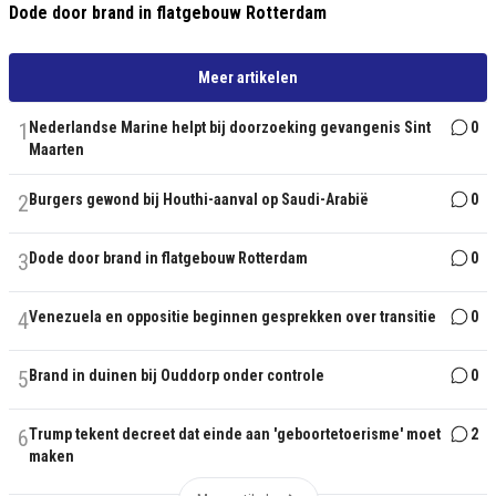
Dode door brand in flatgebouw Rotterdam
Meer artikelen
1
Nederlandse Marine helpt bij doorzoeking gevangenis Sint
0
Maarten
2
Burgers gewond bij Houthi-aanval op Saudi-Arabië
0
3
Dode door brand in flatgebouw Rotterdam
0
4
Venezuela en oppositie beginnen gesprekken over transitie
0
5
Brand in duinen bij Ouddorp onder controle
0
6
Trump tekent decreet dat einde aan 'geboortetoerisme' moet
2
maken