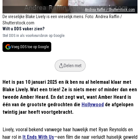
Andrea Raffin / Shutterstock.com
De vreselijke Blake Lively is een vreselijk mens. Foto: Andrea Raffin /
Shutterstock.com
Wilt u DDS vaker zien?
Stel DDS in als voorkeursbron op Google.
Voeg DDS toe op Google
Delen met
Het is pas 10 januari 2025 en ik ben nu al helemaal klaar met
Blake Lively. Wat een trien! Ze is niets meer of minder dan een
tweede Amber Heard. En dat zegt wat, want Amber Heard is
één van de grootste gedrochten die
Hollywood
de afgelopen
twintig jaar heeft voortgebracht.
Lively, vooral bekend vanwege haar huwelijk met Ryan Reynolds en
haar rol in
It Ends With Us
—een film die naar verluidt huiselijk geweld