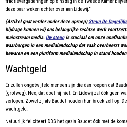
fractievergaderingen op dinsdag in de Tweede Kamer blijven
deze paar weken echter over aan Lidewij."
(Artikel gaat verder onder deze oproep)
Steun De Dagelijk
bijdrage kunnen wij ons belangrijke rechtse werk voortzett
mainstream media.
Uw steun
is cruciaal om onze onafhank
waarborgen in een medialandschap dat vaak overheerst wo
bewaren en een pluriform medialandschap in stand houden
Wachtgeld
Er zullen ongetwijfeld mensen zijn die dan roepen dat Bau
(grofweg). Nee, dat doet hij niet. En Lidewij zal óók geen w
verlopen. Zowel zij als Baudet houden hun broek zelf op. De 
wachtgeld.
Natuurlijk feliciteert DDS het gezin Baudet óók met de kom