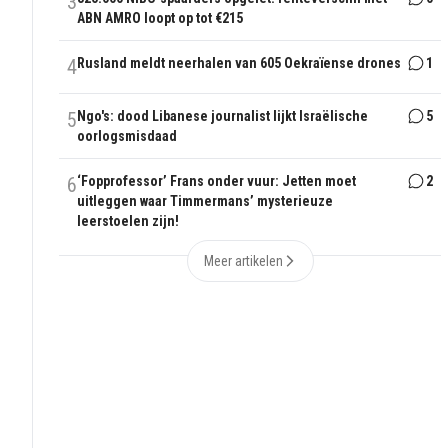
3
ABN AMRO loopt op tot €215
4
Rusland meldt neerhalen van 605 Oekraïense drones
1
5
Ngo's: dood Libanese journalist lijkt Israëlische
5
oorlogsmisdaad
6
‘Fopprofessor’ Frans onder vuur: Jetten moet
2
uitleggen waar Timmermans’ mysterieuze
leerstoelen zijn!
Meer artikelen