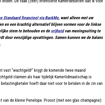
 leiden. De vaak (zeer) intensieve Kamerdebatten laat ik voor
se Standaard financieel via BackMe
, want alleen met uw
en en een krachtig alternatief blijven vormen voor de linkse
elijke stem te behouden en de
vrijheid
van meningsuiting te
rdt door eenzijdige opvattingen. Samen kunnen we de balans
.
det vast "wachtgeld!" krijgt de komende twee maand
achtgeld claimen als haar tijdelijk Kamerlidmaatschap is
belastingbetaler hoeft daar niet voor te betalen in de zin van
st van de kleine Penelope. Proost (met een glas champagne):