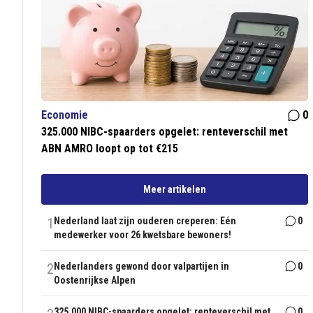
Economie
0
325.000 NIBC-spaarders opgelet: renteverschil met
ABN AMRO loopt op tot €215
Meer artikelen
1
Nederland laat zijn ouderen creperen: Eén
0
medewerker voor 26 kwetsbare bewoners!
2
Nederlanders gewond door valpartijen in
0
Oostenrijkse Alpen
325.000 NIBC-spaarders opgelet: renteverschil met
0