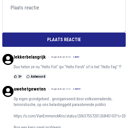
PLAATS REACTIE
lekkerbelangrijk
08 juni 2026 om 18:52
+
8257
Dus heten ze nu "Hello Fist" ipv "Hello Fresh" of is het "Hello Fag" !?
3
+
Antwoord
uwehetgeweten
08 juni 2026 om 17:21
+
30915
Op eigen grondgebied… georganiseerd door volksverradende,
terroristische, op ons belastinggeld parasiterende politici
https://x.com/VanEmmerickKris/status/2063755720126845103?s=20
Nog een kans parel probleem....