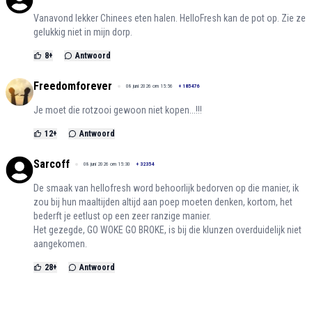
Vanavond lekker Chinees eten halen. HelloFresh kan de pot op. Zie ze
gelukkig niet in mijn dorp.
8
+
Antwoord
Freedomforever
08 juni 2026 om 15:56
+
185476
Je moet die rotzooi gewoon niet kopen...!!!
12
+
Antwoord
Sarcoff
08 juni 2026 om 15:30
+
32354
De smaak van hellofresh word behoorlijk bedorven op die manier, ik
zou bij hun maaltijden altijd aan poep moeten denken, kortom, het
bederft je eetlust op een zeer ranzige manier.
Het gezegde, GO WOKE GO BROKE, is bij die klunzen overduidelijk niet
aangekomen.
28
+
Antwoord