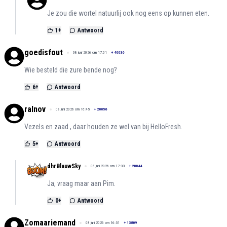
Je zou die wortel natuurlij ook nog eens op kunnen eten.
1
+
Antwoord
goedisfout
08 juni 2026 om 17:01
+
40036
Wie besteld die zure bende nog?
6
+
Antwoord
ralnov
08 juni 2026 om 16:45
+
20056
Vezels en zaad , daar houden ze wel van bij HelloFresh.
5
+
Antwoord
dhrBlauwSky
08 juni 2026 om 17:33
+
20044
Ja, vraag maar aan Pim.
0
+
Antwoord
Zomaariemand
08 juni 2026 om 16:31
+
13809