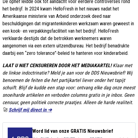
De ophef leidde ook tot aandacht voor eerdere controverses rond
het bedrijf. In 2024 kwam HelloFresh in het nieuws nadat het
Amerikaanse ministerie van Arbeid onderzoek deed naar
beschuldigingen dat migrantenkinderen werkzaam waren geweest in
een kook- en verpakkingsfaciliteit van het bedrijf. HelloFresh
verklaarde destijds dat de betrokken werknemers waren
aangenomen via een extern uitzendbureau. Het bedrijf benadrukte
daarbij een “zero tolerance”-beleid te hanteren voor kinderarbeid.
LAAT U NIET CENSUREREN DOOR HET MEDIAKARTEL!
Klaar met
de linkse indoctrinatie? Meld je aan voor de DDS Nieuwsbrief! Wij
benoemen de feiten die het partijkartel liever onder het tapijt
schuift. Blijf de kudde een stap voor: ontvang elke dag onze meest
snoeiharde artikelen en verboden columns gratis in je inbox. Geen
censuur, geen politiek correcte praatjes. Alleen de harde realiteit.
🚀
Schrijf mij direct in ➔
Word lid van onze GRATIS Nieuwsbrief