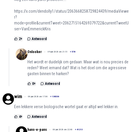
https://x.com/dendolly1/status/2063668258729824439/mediaViewe
r?
mode=profile&currentTweet=2062715164269379722&currentTweetU
ser=VanEmmerickKris
2
+
Antwoord
Onlooker
09 juni 2026 om 21:51
+
578
Het wordt er duidelijk om gedaan. Maar wat is nou precies de
reden? Weet iemand dat? Wat is het doel om die agressieve
gasten binnen te harken?
0
+
Antwoord
wim
08 juni 2026 om 17:06
+
138336
Een lekkere verse biologische wortel gaat er altijd wel lekker in.
4
+
Antwoord
hans-e-pans
08 juni 2026 om 22:40
+
41213