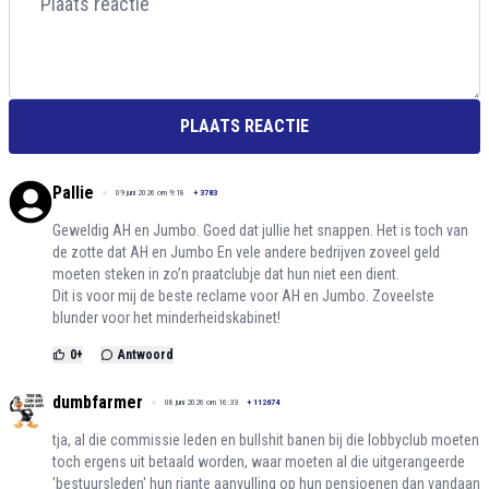
PLAATS REACTIE
Pallie
09 juni 2026 om 9:18
+
3783
Geweldig AH en Jumbo. Goed dat jullie het snappen. Het is toch van
de zotte dat AH en Jumbo En vele andere bedrijven zoveel geld
moeten steken in zo’n praatclubje dat hun niet een dient.
Dit is voor mij de beste reclame voor AH en Jumbo. Zoveelste
blunder voor het minderheidskabinet!
0
+
Antwoord
dumbfarmer
08 juni 2026 om 16:33
+
112674
tja, al die commissie leden en bullshit banen bij die lobbyclub moeten
toch ergens uit betaald worden, waar moeten al die uitgerangeerde
'bestuursleden' hun riante aanvulling op hun pensioenen dan vandaan