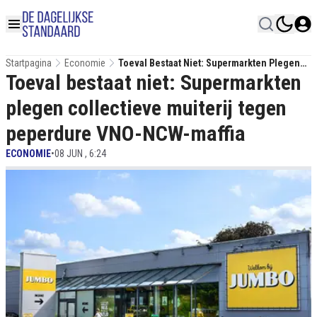
Startpagina
Economie
Toeval Bestaat Niet: Supermarkten Plegen
Toeval bestaat niet: Supermarkten
Collectieve Muiterij Tegen Peperdure VNO-
NCW-Maffia
plegen collectieve muiterij tegen
peperdure VNO-NCW-maffia
ECONOMIE
•
08 JUN , 6:24