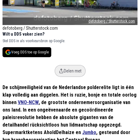
defotoberg / Shutterstock.com
defotoberg / Shutterstock.com
Wilt u DDS vaker zien?
Stel DDS in als voorkeursbron op Google.
Voeg DDS toe op Google
Delen met
De schijnveiligheid van de Nederlandse polderelite ligt in één
klap volledig aan diggelen. Het is ruzie, bonje en totale oorlog
binnen
VNO-NCW
, de grootste ondernemersorganisatie van
ons land. In een ongeëvenaarde en gecoördineerde
paleisrevolutie hebben de absolute giganten van de
detailhandel rücksichtloos hun lidmaatschap opgezegd.
Supermarktketens AholdDelhaize en
Jumbo
, gesteund door
hun brancheorganisaties het Centraal Bureau