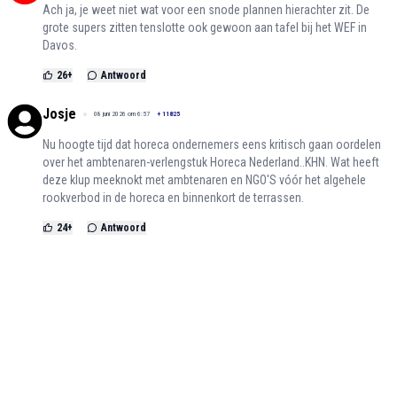
Ach ja, je weet niet wat voor een snode plannen hierachter zit. De
grote supers zitten tenslotte ook gewoon aan tafel bij het WEF in
Davos.
26
+
Antwoord
Josje
08 juni 2026 om 6:57
+
11825
Nu hoogte tijd dat horeca ondernemers eens kritisch gaan oordelen
over het ambtenaren-verlengstuk Horeca Nederland..KHN. Wat heeft
deze klup meeknokt met ambtenaren en NGO'S vóór het algehele
rookverbod in de horeca en binnenkort de terrassen.
24
+
Antwoord