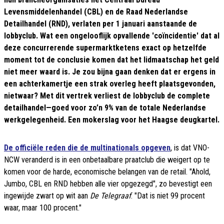
Levensmiddelenhandel (CBL) en de Raad Nederlandse
Detailhandel (RND), verlaten per 1 januari aanstaande de
lobbyclub. Wat een ongelooflijk opvallende 'coïncidentie' dat al
deze concurrerende supermarktketens exact op hetzelfde
moment tot de conclusie komen dat het lidmaatschap het geld
niet meer waard is. Je zou bijna gaan denken dat er ergens in
een achterkamertje een strak overleg heeft plaatsgevonden,
nietwaar? Met dit vertrek verliest de lobbyclub de complete
detailhandel—goed voor zo’n 9% van de totale Nederlandse
werkgelegenheid. Een mokerslag voor het Haagse deugkartel.
De officiële reden die de multinationals opgeven
, is dat VNO-
NCW veranderd is in een onbetaalbare praatclub die weigert op te
komen voor de harde, economische belangen van de retail. "Ahold,
Jumbo, CBL en RND hebben alle vier opgezegd", zo bevestigt een
ingewijde zwart op wit aan
De Telegraaf
. "Dat is niet 99 procent
waar, maar 100 procent."