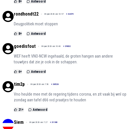
8
+
Antwoord
rondhondt22
08 juni 2026 om 10:57
+
32475
Deugpolitiek moet stoppen
8
+
Antwoord
goedisfout
08 juni 2026 om 10:40
+
39832
WEF heeft VNO-NCW ingehaald, de groten hangen aan andere
touwtjes dat zie je ook in de schappen.
6
+
Antwoord
tim2p
08 juni 2026 om 7:56
+
36526
Vno heulde mee met de regering tijdens corona, en zit vaak bij wnl op
zondag aan tafel d66 vvd praatjes te houden
21
+
Antwoord
Siem
08 juni 2026 om 7:27
+
31180