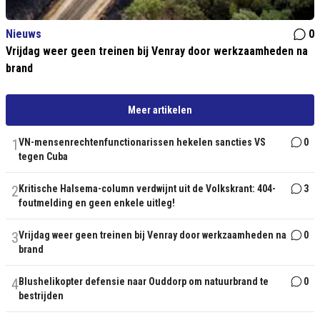
Nieuws
0
Vrijdag weer geen treinen bij Venray door werkzaamheden na
brand
Meer artikelen
1
VN-mensenrechtenfunctionarissen hekelen sancties VS
0
tegen Cuba
2
Kritische Halsema-column verdwijnt uit de Volkskrant: 404-
3
foutmelding en geen enkele uitleg!
3
Vrijdag weer geen treinen bij Venray door werkzaamheden na
0
brand
4
Blushelikopter defensie naar Ouddorp om natuurbrand te
0
bestrijden