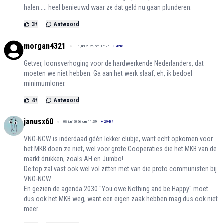
halen..... heel benieuwd waar ze dat geld nu gaan plunderen.
3
+
Antwoord
morgan4321
08 juni 2026 om 15:25
+
4261
Getver, loonsverhoging voor de hardwerkende Nederlanders, dat
moeten we niet hebben. Ga aan het werk slaaf, eh, ik bedoel
minimumloner.
4
+
Antwoord
janusx60
08 juni 2026 om 11:39
+
29404
VNO-NCW is inderdaad géén lekker clubje, want echt opkomen voor
het MKB doen ze niet, wel voor grote Coöperaties die het MKB van de
markt drukken, zoals AH en Jumbo!
De top zal vast ook wel vol zitten met van die proto communisten bij
VNO-NCW....
En gezien de agenda 2030 "You owe Nothing and be Happy" moet
dus ook het MKB weg, want een eigen zaak hebben mag dus ook niet
meer.