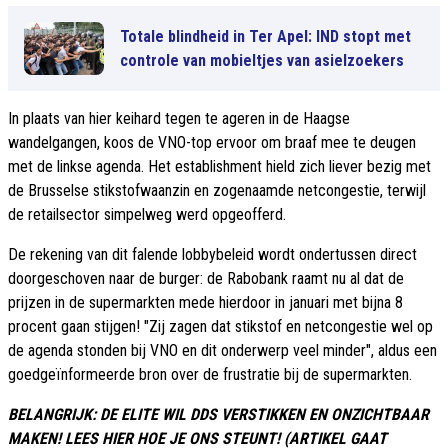
Totale blindheid in Ter Apel: IND stopt met
controle van mobieltjes van asielzoekers
In plaats van hier keihard tegen te ageren in de Haagse
wandelgangen, koos de VNO-top ervoor om braaf mee te deugen
met de linkse agenda. Het establishment hield zich liever bezig met
de Brusselse stikstofwaanzin en zogenaamde netcongestie, terwijl
de retailsector simpelweg werd opgeofferd.
De rekening van dit falende lobbybeleid wordt ondertussen direct
doorgeschoven naar de burger: de Rabobank raamt nu al dat de
prijzen in de supermarkten mede hierdoor in januari met bijna 8
procent gaan stijgen! "Zij zagen dat stikstof en netcongestie wel op
de agenda stonden bij VNO en dit onderwerp veel minder", aldus een
goedgeïnformeerde bron over de frustratie bij de supermarkten.
BELANGRIJK: DE ELITE WIL DDS VERSTIKKEN EN ONZICHTBAAR
MAKEN! LEES HIER HOE JE ONS STEUNT! (ARTIKEL GAAT