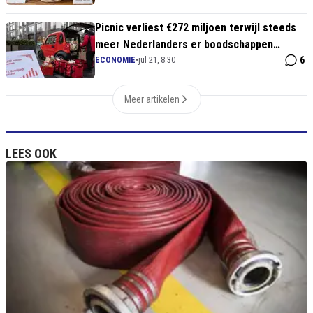
Picnic verliest €272 miljoen terwijl steeds
meer Nederlanders er boodschappen
bestellen
6
ECONOMIE
•
jul 21, 8:30
Meer artikelen
LEES OOK