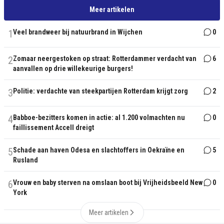
Meer artikelen
1
Veel brandweer bij natuurbrand in Wijchen
0
2
Zomaar neergestoken op straat: Rotterdammer verdacht van
6
aanvallen op drie willekeurige burgers!
3
Politie: verdachte van steekpartijen Rotterdam krijgt zorg
2
4
Babboe-bezitters komen in actie: al 1.200 volmachten nu
0
faillissement Accell dreigt
5
Schade aan haven Odesa en slachtoffers in Oekraïne en
5
Rusland
6
Vrouw en baby sterven na omslaan boot bij Vrijheidsbeeld New
0
York
Meer artikelen