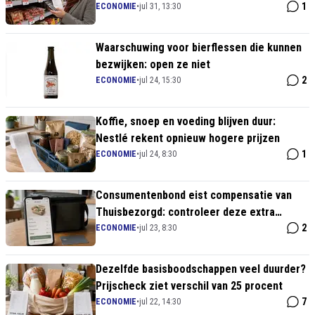
grijpt in
1
ECONOMIE
•
jul 31, 13:30
Waarschuwing voor bierflessen die kunnen
bezwijken: open ze niet
2
ECONOMIE
•
jul 24, 15:30
Koffie, snoep en voeding blijven duur:
Nestlé rekent opnieuw hogere prijzen
1
ECONOMIE
•
jul 24, 8:30
Consumentenbond eist compensatie van
Thuisbezorgd: controleer deze extra
kosten
2
ECONOMIE
•
jul 23, 8:30
Dezelfde basisboodschappen veel duurder?
Prijscheck ziet verschil van 25 procent
7
ECONOMIE
•
jul 22, 14:30