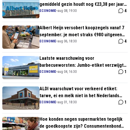
gemiddeld gezin houdt nog €23,38 per jaar
over
4
ECONOMIE
•
aug 08, 19:30
Albert Heijn versobert koopzegels vanaf 7
september: je moet straks €980 uitgeven
voor €3 voordeel
4
ECONOMIE
•
aug 06, 18:30
Laatste waarschuwing voor
barbecueworsten: Jumbo-etiket verzwijgt
allergeen soja
1
ECONOMIE
•
aug 04, 16:30
ALDI waarschuwt voor verkeerd etiket:
tarwe, ei en melk niet in het Nederlands
vermeld
1
ECONOMIE
•
aug 01, 18:30
Hoe konden negen supermarkten tegelijk
de goedkoopste zijn? Consumentenbond