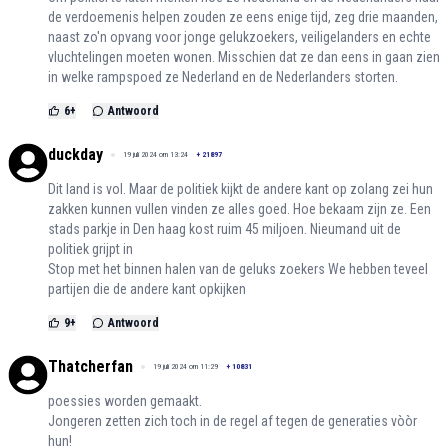
de verdoemenis helpen zouden ze eens enige tijd, zeg drie maanden,
naast zo'n opvang voor jonge gelukzoekers, veiligelanders en echte
vluchtelingen moeten wonen. Misschien dat ze dan eens in gaan zien
in welke rampspoed ze Nederland en de Nederlanders storten.
6
+
Antwoord
duckday
19 juli 2024 om 13:24
+
21897
Dit land is vol. Maar de politiek kijkt de andere kant op zolang zei hun
zakken kunnen vullen vinden ze alles goed. Hoe bekaam zijn ze. Een
stads parkje in Den haag kost ruim 45 miljoen. Nieumand uit de
politiek grijpt in
Stop met het binnen halen van de geluks zoekers We hebben teveel
partijen die de andere kant opkijken
9
+
Antwoord
Thatcherfan
19 juli 2024 om 11:29
+
10831
poessies worden gemaakt.
Jongeren zetten zich toch in de regel af tegen de generaties vòòr
hun!