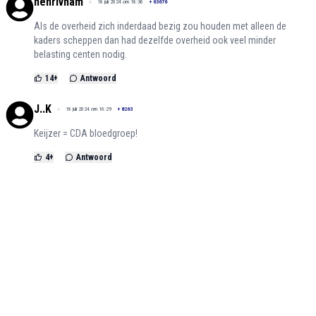
henrivham
18 juli 2024 om 18:36
+
63676
Als de overheid zich inderdaad bezig zou houden met alleen de
kaders scheppen dan had dezelfde overheid ook veel minder
belasting centen nodig.
14
+
Antwoord
J..K
18 juli 2024 om 16:29
+
8263
Keijzer = CDA bloedgroep!
4
+
Antwoord