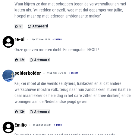
Waar blijven ze dan met schoppen tegen de verwencultuur en met
kreten als: 'wij redden onszelf, weg met dat gepamper van jullie,
hoepel maar op met iedereen ambtenaar te maken'
5
+
Antwoord
re-al
19 juli 2024 om 11:28
+
209700
Onze grenzen moeten dicht. En remigratie. NEXIT !
12
+
Antwoord
polderkolder
19 juli 2024 om 10:08
+
230953
KeijZer moet al die werkloze Syriërs, Irakkezen en al dat andere
werkschuwe moslim volk, terug naar hun zandbakken sturen (laat ze
daar maar lekker de hele dag in het café zitten en thee drinken) en de
woningen aan de Nederlandse jeugd geven.
13
+
Antwoord
Emilio
19 juli 2024 om 7:41
+
47608