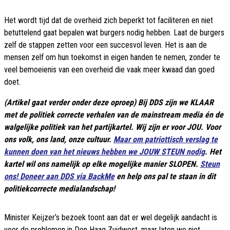
Het wordt tijd dat de overheid zich beperkt tot faciliteren en niet
betuttelend gaat bepalen wat burgers nodig hebben. Laat de burgers
zelf de stappen zetten voor een succesvol leven. Het is aan de
mensen zelf om hun toekomst in eigen handen te nemen, zonder te
veel bemoeienis van een overheid die vaak meer kwaad dan goed
doet.
(Artikel gaat verder onder deze oproep) Bij DDS zijn we KLAAR
met de politiek correcte verhalen van de mainstream media én de
walgelijke politiek van het partijkartel. Wij zijn er voor JOU. Voor
ons volk, ons land, onze cultuur.
Maar om patriottisch verslag te
kunnen doen van het nieuws hebben we JOUW STEUN nodig
. Het
kartel wil ons namelijk op elke mogelijke manier SLOPEN.
Steun
ons! Doneer aan DDS via BackMe
en help ons pal te staan in dit
politiekcorrecte medialandschap!
Minister Keijzer’s bezoek toont aan dat er wel degelijk aandacht is
voor de problemen in Den Haag Zuidwest, maar laten we niet