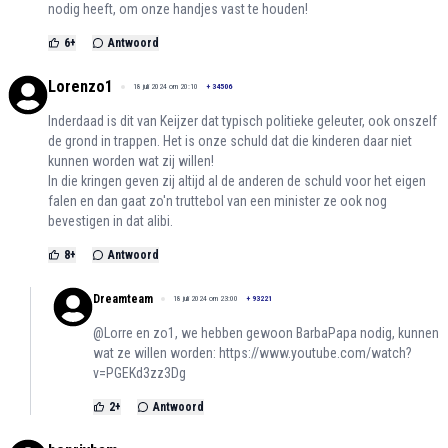
nodig heeft, om onze handjes vast te houden!
6
+
Antwoord
Lorenzo1
18 juli 2024 om 20:10
+
34506
Inderdaad is dit van Keijzer dat typisch politieke geleuter, ook onszelf
de grond in trappen. Het is onze schuld dat die kinderen daar niet
kunnen worden wat zij willen!
In die kringen geven zij altijd al de anderen de schuld voor het eigen
falen en dan gaat zo'n truttebol van een minister ze ook nog
bevestigen in dat alibi.
8
+
Antwoord
Dreamteam
18 juli 2024 om 23:00
+
93221
@Lorre en zo1, we hebben gewoon BarbaPapa nodig, kunnen
wat ze willen worden:
https://www.youtube.com/watch?
v=PGEKd3zz3Dg
2
+
Antwoord