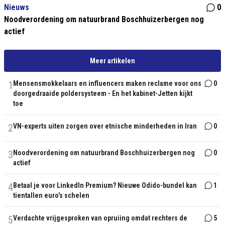
Nieuws
0
Noodverordening om natuurbrand Boschhuizerbergen nog
actief
Meer artikelen
1
Mensensmokkelaars en influencers maken reclame voor ons
0
doorgedraaide poldersysteem - En het kabinet-Jetten kijkt
toe
2
VN-experts uiten zorgen over etnische minderheden in Iran
0
3
Noodverordening om natuurbrand Boschhuizerbergen nog
0
actief
4
Betaal je voor LinkedIn Premium? Nieuwe Odido-bundel kan
1
tientallen euro’s schelen
5
Verdachte vrijgesproken van opruiing omdat rechters de
5