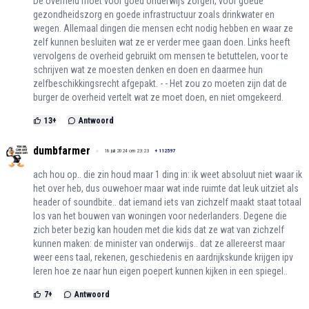
De overheid moet voor goed onderwijs zorgen, voor goede
gezondheidszorg en goede infrastructuur zoals drinkwater en
wegen. Allemaal dingen die mensen echt nodig hebben en waar ze
zelf kunnen besluiten wat ze er verder mee gaan doen. Links heeft
vervolgens de overheid gebruikt om mensen te betuttelen, voor te
schrijven wat ze moesten denken en doen en daarmee hun
zelfbeschikkingsrecht afgepakt. - - Het zou zo moeten zijn dat de
burger de overheid vertelt wat ze moet doen, en niet omgekeerd.
13
+
Antwoord
dumbfarmer
18 juli 2024 om 23:23
+
112597
ach hou op.. die zin houd maar 1 ding in: ik weet absoluut niet waar ik
het over heb, dus ouwehoer maar wat inde ruimte dat leuk uitziet als
header of soundbite.. dat iemand iets van zichzelf maakt staat totaal
los van het bouwen van woningen voor nederlanders. Degene die
zich beter bezig kan houden met die kids dat ze wat van zichzelf
kunnen maken: de minister van onderwijs.. dat ze allereerst maar
weer eens taal, rekenen, geschiedenis en aardrijkskunde krijgen ipv
leren hoe ze naar hun eigen poepert kunnen kijken in een spiegel..
7
+
Antwoord