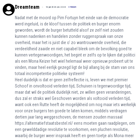
Dreamteam
18 juli 2024 om 22:43
+
93221
Nadat met de moord op Pim Fortuyn het einde van de democratie
werd ingeluid, is de kloof tussen de politiek en burger enorm
geworden, wordt de burger betutteld alsof ze zelf niet zouden
kunnen nadenken en handelen zonder ruggenspraak van onze
overheid, maar het is juist die o' zo wantrouwende overheid, die
verdeeldheid zaaide en niet capabel bleek om de bevolking goed te
kunnen vertegenwoordigen, het begint er zelfs op te lijken dat politici
als een Mona Keizer het wiel helemaal weer opnieuw probeert uit te
vinden, maar heel eerlijk gezegd ligt de bijl allang bij de stam van ons
totaal incompetentie politieke systeem!
Heel duidelijk is dat er geen zelfreflectie is, leven we met premier
Schoof in onvoltooid verleden tijd, Schuiven is tegenwoordige tijd,
maar dat wil de politiek duidelijk niet, ze willen geen veranderingen,
dus zal er straks wel Geschoven worden als voltooid verleden tijd,
want ook een Rutte heeft de mogelijkheid om nog maar iets werkelijk
voor onze burgers ten goede te laten komen, middels verdragen
dertien jaar lang weggeschoven, de mensen zouden massaal
https://alternatiefstaatsbestel.nl/
eens moeten gaan raadplegen, om
een gewelddadige revolutie te voorkomen, een pluchen revolutie,
waarbij de burger weer inspraak heeft en geen toetje als Mona meer