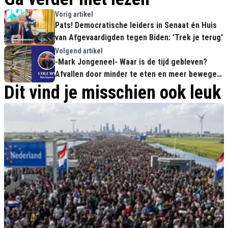
Vorig artikel
Pats! Democratische leiders in Senaat én Huis
van Afgevaardigden tegen Biden: 'Trek je terug'
Volgend artikel
-Mark Jongeneel- Waar is de tijd gebleven?
Afvallen door minder te eten en meer bewegen,
in plaats van dure medicijnen!
Dit vind je misschien ook leuk