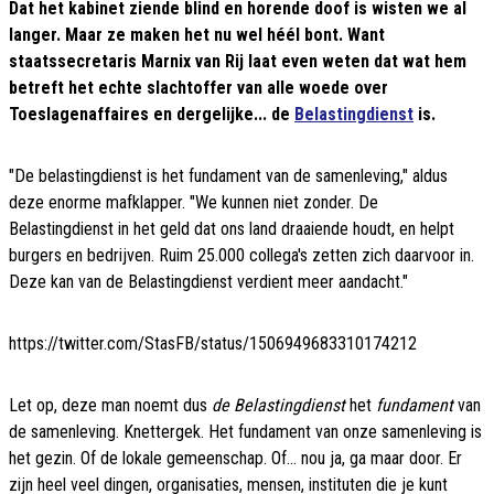
Dat het kabinet ziende blind en horende doof is wisten we al
langer. Maar ze maken het nu wel héél bont. Want
staatssecretaris Marnix van Rij laat even weten dat wat hem
betreft het echte slachtoffer van alle woede over
Toeslagenaffaires en dergelijke... de
Belastingdienst
is.
"De belastingdienst is het fundament van de samenleving," aldus
deze enorme mafklapper. "We kunnen niet zonder. De
Belastingdienst in het geld dat ons land draaiende houdt, en helpt
burgers en bedrijven. Ruim 25.000 collega's zetten zich daarvoor in.
Deze kan van de Belastingdienst verdient meer aandacht."
https://twitter.com/StasFB/status/1506949683310174212
Let op, deze man noemt dus
de Belastingdienst
het
fundament
van
de samenleving. Knettergek. Het fundament van onze samenleving is
het gezin. Of de lokale gemeenschap. Of... nou ja, ga maar door. Er
zijn heel veel dingen, organisaties, mensen, instituten die je kunt