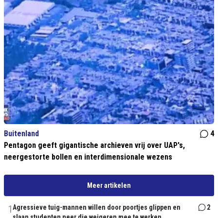
Buitenland
4
Pentagon geeft gigantische archieven vrij over UAP's,
neergestorte bollen en interdimensionale wezens
Meer artikelen
1
Agressieve tuig-mannen willen door poortjes glippen en
2
slaan studenten neer die weigeren mee te werken