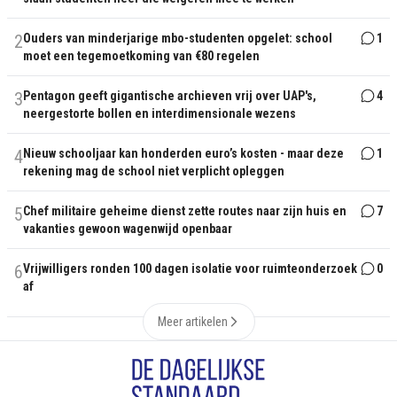
2
Ouders van minderjarige mbo-studenten opgelet: school
1
moet een tegemoetkoming van €80 regelen
3
Pentagon geeft gigantische archieven vrij over UAP's,
4
neergestorte bollen en interdimensionale wezens
4
Nieuw schooljaar kan honderden euro’s kosten - maar deze
1
rekening mag de school niet verplicht opleggen
5
Chef militaire geheime dienst zette routes naar zijn huis en
7
vakanties gewoon wagenwijd openbaar
6
Vrijwilligers ronden 100 dagen isolatie voor ruimteonderzoek
0
af
Meer artikelen