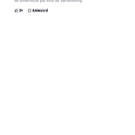
de bodemloze put voor de samenleving.
0
+
Antwoord