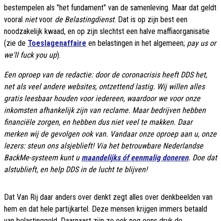
bestempelen als "het fundament" van de samenleving. Maar dat geldt
vooral
niet
voor
de Belastingdienst
. Dat is op zijn best een
noodzakelijk kwaad, en op zijn slechtst een halve maffiaorganisatie
(zie de
Toeslagenaffaire
en belastingen in het algemeen;
pay us or
we'll fuck you up
).
Een oproep van de redactie: door de coronacrisis heeft DDS het,
net als veel andere websites, ontzettend lastig. Wij willen alles
gratis leesbaar houden voor iedereen, waardoor we voor onze
inkomsten afhankelijk zijn van reclame. Maar bedrijven hebben
financiële zorgen, en hebben dus niet veel te makken. Daar
merken wij de gevolgen ook van. Vandaar onze oproep aan u, onze
lezers: steun ons alsjeblieft! Via het betrouwbare Nederlandse
BackMe-systeem kunt u
maandelijks óf eenmalig doneren
. Doe dat
alstublieft, en help DDS in de lucht te blijven!
Dat Van Rij daar anders over denkt zegt alles over denkbeelden van
hem en dat hele partijkartel. Deze mensen krijgen immers betaald
van belastinggeld. Daarnaast zijn ze ook nog eens druk de