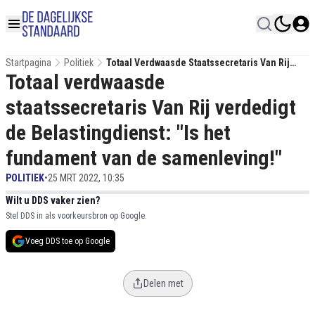
Startpagina
Politiek
Totaal Verdwaasde Staatssecretaris Van Rij
Totaal verdwaasde
Verdedigt De Belastingdienst: "Is Het
Fundament Van De Samenleving!"
staatssecretaris Van Rij verdedigt
de Belastingdienst: "Is het
fundament van de samenleving!"
POLITIEK
•
25 MRT 2022, 10:35
Wilt u DDS vaker zien?
Stel DDS in als voorkeursbron op Google.
Voeg DDS toe op Google
Delen met