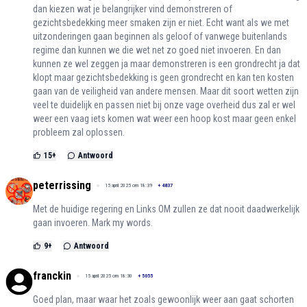
dan kiezen wat je belangrijker vind demonstreren of
gezichtsbedekking meer smaken zijn er niet. Echt want als we met
uitzonderingen gaan beginnen als geloof of vanwege buitenlands
regime dan kunnen we die wet net zo goed niet invoeren. En dan
kunnen ze wel zeggen ja maar demonstreren is een grondrecht ja dat
klopt maar gezichtsbedekking is geen grondrecht en kan ten kosten
gaan van de veiligheid van andere mensen. Maar dit soort wetten zijn
veel te duidelijk en passen niet bij onze vage overheid dus zal er wel
weer een vaag iets komen wat weer een hoop kost maar geen enkel
probleem zal oplossen.
15
+
Antwoord
peterrissing
15 april 2025 om 18:39
+
4837
Met de huidige regering en Links OM zullen ze dat nooit daadwerkelijk
gaan invoeren. Mark my words.
9
+
Antwoord
franckin
15 april 2025 om 18:30
+
5055
Goed plan, maar waar het zoals gewoonlijk weer aan gaat schorten