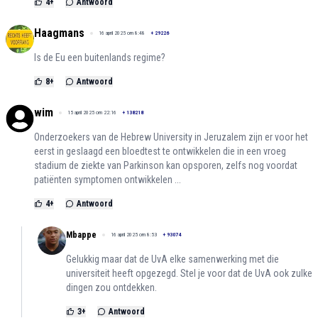
4
+
Antwoord
Haagmans
16 april 2025 om 8:48
+
29226
Is de Eu een buitenlands regime?
8
+
Antwoord
wim
15 april 2025 om 22:16
+
138218
Onderzoekers van de Hebrew University in Jeruzalem zijn er voor het
eerst in geslaagd een bloedtest te ontwikkelen die in een vroeg
stadium de ziekte van Parkinson kan opsporen, zelfs nog voordat
patiënten symptomen ontwikkelen ...
4
+
Antwoord
Mbappe
16 april 2025 om 8:53
+
93074
Gelukkig maar dat de UvA elke samenwerking met die
universiteit heeft opgezegd. Stel je voor dat de UvA ook zulke
dingen zou ontdekken.
3
+
Antwoord