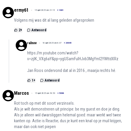
ermy61
15 april 2025 om 21:15
+
1661
Volgens mij was dit al lang geleden afgesproken
2
+
Antwoord
ralnov
16 april 2025 om 8:37
+
20045
https://m.youtube.com/watch?
v=zjIK_VXg6aY&pp=ygUSamFuIHJvb3MgYml2YWttdXRz
Jan Roos ondervond dat al in 2016 , maarja rechts hé.
1
+
Antwoord
Marcos
15 april 2025 om 18:53
+
5084
Rot toch op met dit soort verzinsels.
Als je wilt demonstreren uit principe: be my guest en doe je ding.
Als je alleen wiil dwarsliggen helemal goed: maar werkt wel twee
kanten op. Actie is Reactie; dus je kunt een knal op je muil krijgen,
maar dan ook niet piepen