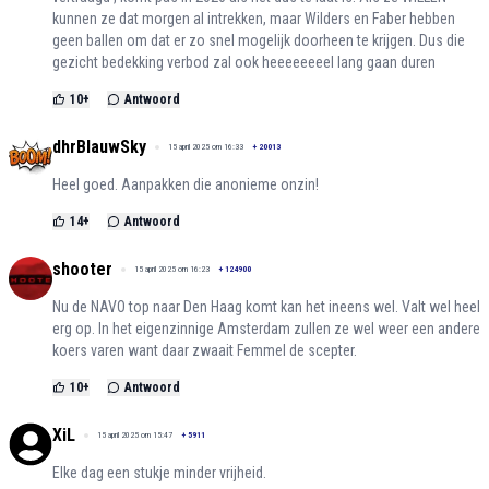
kunnen ze dat morgen al intrekken, maar Wilders en Faber hebben
geen ballen om dat er zo snel mogelijk doorheen te krijgen. Dus die
gezicht bedekking verbod zal ook heeeeeeeel lang gaan duren
10
+
Antwoord
dhrBlauwSky
15 april 2025 om 16:33
+
20013
Heel goed. Aanpakken die anonieme onzin!
14
+
Antwoord
shooter
15 april 2025 om 16:23
+
124900
Nu de NAVO top naar Den Haag komt kan het ineens wel. Valt wel heel
erg op. In het eigenzinnige Amsterdam zullen ze wel weer een andere
koers varen want daar zwaait Femmel de scepter.
10
+
Antwoord
XiL
15 april 2025 om 15:47
+
5911
Elke dag een stukje minder vrijheid.