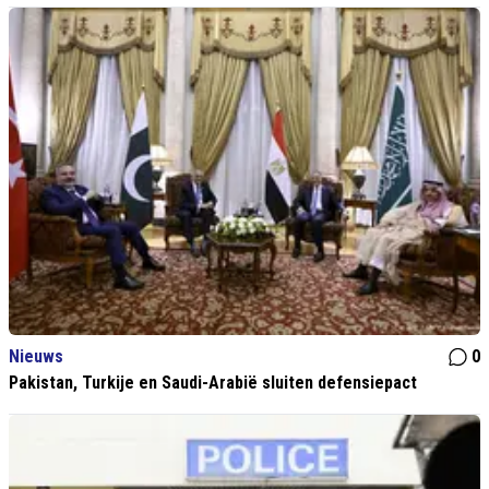
Nieuws
0
Pakistan, Turkije en Saudi-Arabië sluiten defensiepact