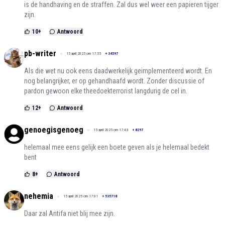
is de handhaving en de straffen. Zal dus wel weer een papieren tijger
zijn.
10
+
Antwoord
pb-writer
15 april 2025 om 17:55
+
34597
Als die wet nu ook eens daadwerkelijk geimplementeerd wordt. En
nog belangrijker, er op gehandhaafd wordt. Zonder discussie of
pardon gewoon elke theedoekterrorist langdurig de cel in.
12
+
Antwoord
genoegisgenoeg
15 april 2025 om 17:43
+
8297
helemaal mee eens gelijk een boete geven als je helemaal bedekt
bent
8
+
Antwoord
nehemia
15 april 2025 om 17:01
+
535718
Daar zal Antifa niet blij mee zijn.