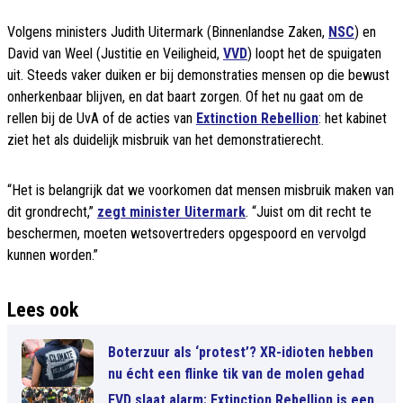
Volgens ministers Judith Uitermark (Binnenlandse Zaken,
NSC
) en
David van Weel (Justitie en Veiligheid,
VVD
) loopt het de spuigaten
uit. Steeds vaker duiken er bij demonstraties mensen op die bewust
onherkenbaar blijven, en dat baart zorgen. Of het nu gaat om de
rellen bij de UvA of de acties van
Extinction Rebellion
: het kabinet
ziet het als duidelijk misbruik van het demonstratierecht.
“Het is belangrijk dat we voorkomen dat mensen misbruik maken van
dit grondrecht,”
zegt minister Uitermark
. “Juist om dit recht te
beschermen, moeten wetsovertreders opgespoord en vervolgd
kunnen worden.”
Lees ook
Boterzuur als ‘protest’? XR-idioten hebben
nu écht een flinke tik van de molen gehad
FVD slaat alarm: Extinction Rebellion is een