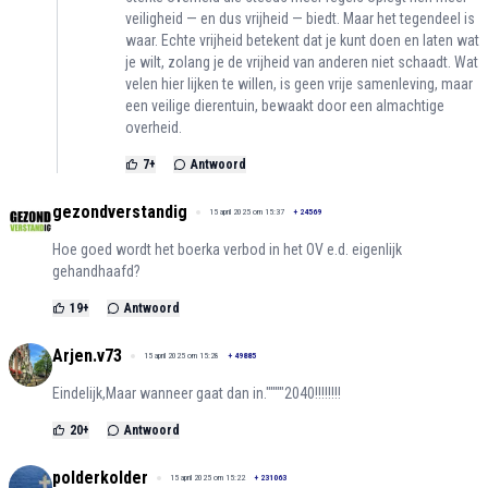
veiligheid — en dus vrijheid — biedt. Maar het tegendeel is
waar. Echte vrijheid betekent dat je kunt doen en laten wat
je wilt, zolang je de vrijheid van anderen niet schaadt. Wat
velen hier lijken te willen, is geen vrije samenleving, maar
een veilige dierentuin, bewaakt door een almachtige
overheid.
7
+
Antwoord
gezondverstandig
15 april 2025 om 15:37
+
24569
Hoe goed wordt het boerka verbod in het OV e.d. eigenlijk
gehandhaafd?
19
+
Antwoord
Arjen.v73
15 april 2025 om 15:28
+
49885
Eindelijk,Maar wanneer gaat dan in.""""2040!!!!!!!!
20
+
Antwoord
polderkolder
15 april 2025 om 15:22
+
231063