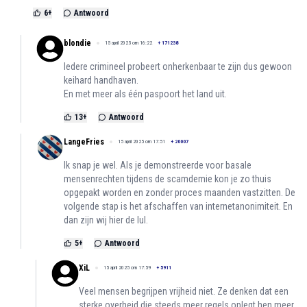
6
+
Antwoord
blondie
15 april 2025 om 16:22
+
171238
Iedere crimineel probeert onherkenbaar te zijn dus gewoon
keihard handhaven.
En met meer als één paspoort het land uit.
13
+
Antwoord
LangeFries
15 april 2025 om 17:51
+
20007
Ik snap je wel. Als je demonstreerde voor basale
mensenrechten tijdens de scamdemie kon je zo thuis
opgepakt worden en zonder proces maanden vastzitten. De
volgende stap is het afschaffen van internetanonimiteit. En
dan zijn wij hier de lul.
5
+
Antwoord
XiL
15 april 2025 om 17:59
+
5911
Veel mensen begrijpen vrijheid niet. Ze denken dat een
sterke overheid die steeds meer regels oplegt hen meer