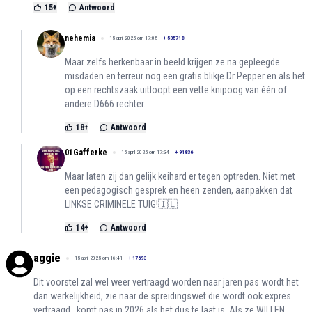
15
+
Antwoord
nehemia
15 april 2025 om 17:05
+
535718
Maar zelfs herkenbaar in beeld krijgen ze na gepleegde
misdaden en terreur nog een gratis blikje Dr Pepper en als het
op een rechtszaak uitloopt een vette knipoog van één of
andere D666 rechter.
18
+
Antwoord
01Gafferke
15 april 2025 om 17:34
+
91836
Maar laten zij dan gelijk keihard er tegen optreden. Niet met
een pedagogisch gesprek en heen zenden, aanpakken dat
LINKSE CRIMINELE TUIG!🇮🇱
14
+
Antwoord
aggie
15 april 2025 om 16:41
+
17693
Dit voorstel zal wel weer vertraagd worden naar jaren pas wordt het
dan werkelijkheid, zie naar de spreidingswet die wordt ook expres
vertraagd , komt pas in 2026 als het dus te laat is. Als ze WILLEN