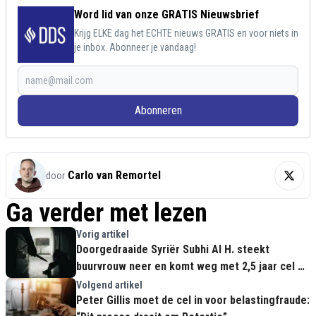
Word lid van onze GRATIS Nieuwsbrief
Krijg ELKE dag het ECHTE nieuws GRATIS en voor niets in
je inbox. Abonneer je vandaag!
Abonneren
Carlo van Remortel
door
Ga verder met lezen
Vorig artikel
Doorgedraaide Syriër Subhi Al H. steekt
buurvrouw neer en komt weg met 2,5 jaar cel en
TBS
Volgend artikel
Peter Gillis moet de cel in voor belastingfraude: