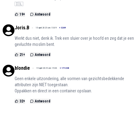
🇮🇱
19
+
Antwoord
Joris.B
15 april 2025 om 15:09
+
3269
Werkt dus niet, denk ik. Trek een sluier over je hoofd en zeg dat je een
gevluchte moslim bent.
21
+
Antwoord
blondie
15 april 2025 om 15:06
+
171238
Geen enkele uitzondering, alle vormen van gezichtsbedekkende
attributen zijn NIET toegestaan.
Oppakken en direct in een container opslaan.
32
+
Antwoord