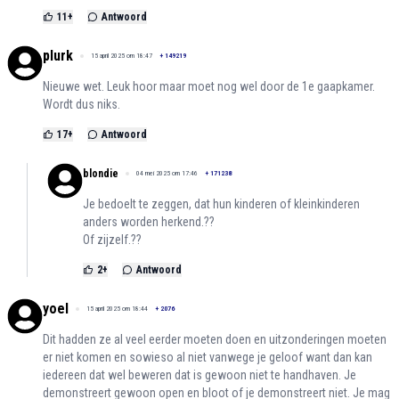
11
+
Antwoord
plurk
15 april 2025 om 18:47
+
149219
Nieuwe wet. Leuk hoor maar moet nog wel door de 1e gaapkamer.
Wordt dus niks.
17
+
Antwoord
blondie
04 mei 2025 om 17:46
+
171238
Je bedoelt te zeggen, dat hun kinderen of kleinkinderen
anders worden herkend.??
Of zijzelf.??
2
+
Antwoord
yoel
15 april 2025 om 18:44
+
2076
Dit hadden ze al veel eerder moeten doen en uitzonderingen moeten
er niet komen en sowieso al niet vanwege je geloof want dan kan
iedereen dat wel beweren dat is gewoon niet te handhaven. Je
demonstreert gewoon open en bloot of je demonstreert niet. Je mag