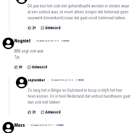
Dit jaar kon het ook niet gehandhaafd worden in steden waar
al een verbod was.Je moet alleen zorgen dat helemaal geen
vuurwerk binnenkomt,maar dat gaat nooit helemaal lukken.
2
+
Antwoord
Nogniet
08 januari 2026 om 15:19
+
32524
BBB zegt ook wat.
Tja.
0
+
Antwoord
september
08 januari 2026 om 16:10
+
18184
Zo lang het in Belgie en Duitsland te koop is blijft het hier
heen komen. En in heel Nederland dat verbod handhaven gaat
dan ook niet lukken.
2
+
Antwoord
Mass
08 januari 2026 om 15:17
+
59084