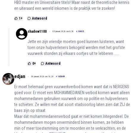
HBO master en Universitaire titels! Maar naast de theoretische kennis
en uiteraard een wereld inkomen is de praktijk ver te zoeken!
1
+
Antwoord
shadow1100
09 januari 2026 om 8:56
+
10615
Jette en zijn vriendje moeten goed kunnen luisteren, want
toen onze hulpverleners bekogeld werden met het grofste
vuurwerk stonden zij elkaars oortjes uit te lebberen ......
0
+
Antwoord
edjan
08 januari 2026 om 16:24
+
105049
Er moet helemaal geen vuurwerkverbod komen want dat is NERGENS
goed voor. Er moet een MOHAMMEDANEN-verbod komen want alleen
mohammedanen gebruiken vuurwerk om op politie en hulpverleners
te schieten. Ze willen met dat soort stadsoorlog laten zien dat ZIJ de
baas zijn op straat.
Maar dat mohammedanenverbod gaat er niet komen.Integendeel. De
mohammedanen mogen onverminderd binnen komen, ze hebben
min of meer toestemming om te moorden en te verkrachten, en de