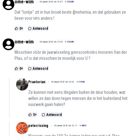
ome-wim
08 januari 2026 om 16:05
+
132281
Dat "lontje" zit in hun broek beste @nehemia, en dat gebruiken ze
liever voor iets anders !
0
+
Antwoord
ome-wim
08 januari 2026 om 15:59
+
132281
Misschien vòòr de jaarwisseling grenscontroles invoeren Van der
Plas, of is dat misschien te moeilijk voor U ?
0
+
Antwoord
Praetorian
08 januari 2026 om 16:06
+
11938
Ze kunnen niet eens illegalen buiten de deur houden, wat
willen ze dan doen tegen mensen die in het buitenland het
vuurwerk gaan halen?
5
+
Antwoord
peterrissing
08 januari 2026 om 16:17
+
4872
Waarom, van de 150 2e-kamer-leden nou net v.d. Plas