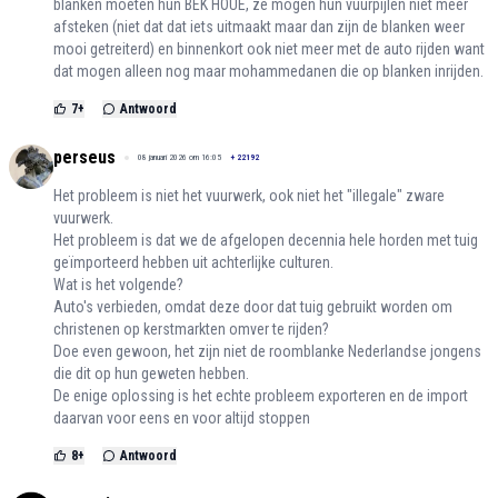
blanken moeten hun BEK HOUE, ze mogen hun vuurpijlen niet meer
afsteken (niet dat dat iets uitmaakt maar dan zijn de blanken weer
mooi getreiterd) en binnenkort ook niet meer met de auto rijden want
dat mogen alleen nog maar mohammedanen die op blanken inrijden.
7
+
Antwoord
perseus
08 januari 2026 om 16:05
+
22192
Het probleem is niet het vuurwerk, ook niet het "illegale" zware
vuurwerk.
Het probleem is dat we de afgelopen decennia hele horden met tuig
geïmporteerd hebben uit achterlijke culturen.
Wat is het volgende?
Auto's verbieden, omdat deze door dat tuig gebruikt worden om
christenen op kerstmarkten omver te rijden?
Doe even gewoon, het zijn niet de roomblanke Nederlandse jongens
die dit op hun geweten hebben.
De enige oplossing is het echte probleem exporteren en de import
daarvan voor eens en voor altijd stoppen
8
+
Antwoord