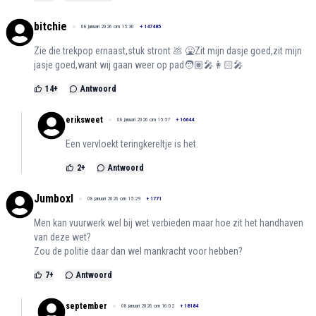
bitchie
08 januari 2026 om 15:30
+
147485
Zie die trekpop ernaast,stuk stront 💩 🤮Zit mijn dasje goed,zit mijn
jasje goed,want wij gaan weer op pad🧑🏽‍🎤👩🏻‍🎤
14
+
Antwoord
eriksweet
08 januari 2026 om 15:57
+
16644
Een vervloekt teringkereltje is het.
2
+
Antwoord
Jumboxl
08 januari 2026 om 15:29
+
1771
Men kan vuurwerk wel bij wet verbieden maar hoe zit het handhaven
van deze wet?
Zou de politie daar dan wel mankracht voor hebben?
7
+
Antwoord
september
08 januari 2026 om 16:02
+
18184