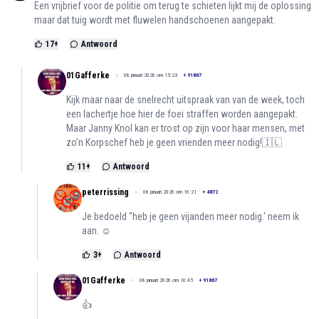
Een vrijbrief voor de politie om terug te schieten lijkt mij de oplossing
maar dat tuig wordt met fluwelen handschoenen aangepakt.
17
+
Antwoord
01Gafferke
08 januari 2026 om 15:23
+
91867
Kijk maar naar de snelrecht uitspraak van van de week, toch
een lachertje hoe hier de foei straffen worden aangepakt.
Maar Janny Knol kan er trost op zijn voor haar mensen, met
zo’n Korpschef heb je geen vrienden meer nodig!🇮🇱
11
+
Antwoord
peterrissing
08 januari 2026 om 16:21
+
4872
Je bedoeld "heb je geen vijanden meer nodig.' neem ik
aan. ☺
3
+
Antwoord
01Gafferke
08 januari 2026 om 16:45
+
91867
👍