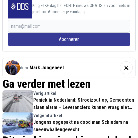
Krijg ELKE dag het ECHTE nieuws GRATIS en voor niets in
je inbox. Abonneer je vandaag!
Abonneren
Mark Jongeneel
door
Ga verder met lezen
Vorig artikel
Paniek in Nederland: Strooizout op, Gemeenten
slaan alarm – Leveranciers kunnen vraag niet
aan
Volgend artikel
Jongens opgepakt na dood man Schiedam na
sneeuwballengevecht