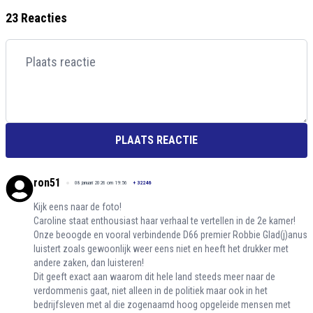
23 Reacties
PLAATS REACTIE
ron51
08 januari 2026 om 19:56
+
32246
Kijk eens naar de foto!
Caroline staat enthousiast haar verhaal te vertellen in de 2e kamer!
Onze beoogde en vooral verbindende D66 premier Robbie Glad(j)anus
luistert zoals gewoonlijk weer eens niet en heeft het drukker met
andere zaken, dan luisteren!
Dit geeft exact aan waarom dit hele land steeds meer naar de
verdommenis gaat, niet alleen in de politiek maar ook in het
bedrijfsleven met al die zogenaamd hoog opgeleide mensen met