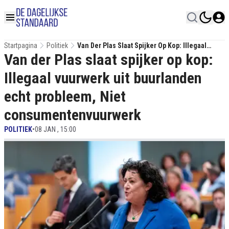
Startpagina
Politiek
Van Der Plas Slaat Spijker Op Kop: Illegaal
Van der Plas slaat spijker op kop:
Vuurwerk Uit Buurlanden Echt Probleem, Niet
Consumentenvuurwerk
Illegaal vuurwerk uit buurlanden
echt probleem, Niet
consumentenvuurwerk
POLITIEK
•
08 JAN , 15:00