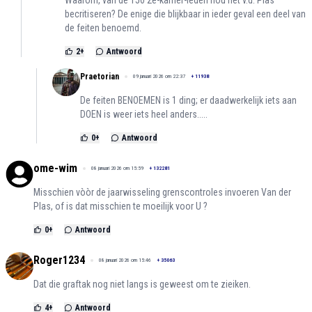
becritiseren? De enige die blijkbaar in ieder geval een deel van
de feiten benoemd.
2
+
Antwoord
Praetorian
09 januari 2026 om 22:37
+
11938
De feiten BENOEMEN is 1 ding; er daadwerkelijk iets aan
DOEN is weer iets heel anders.....
0
+
Antwoord
ome-wim
08 januari 2026 om 15:59
+
132281
Misschien vòòr de jaarwisseling grenscontroles invoeren Van der
Plas, of is dat misschien te moeilijk voor U ?
0
+
Antwoord
Roger1234
08 januari 2026 om 15:46
+
35063
Dat die graftak nog niet langs is geweest om te zieiken.
4
+
Antwoord