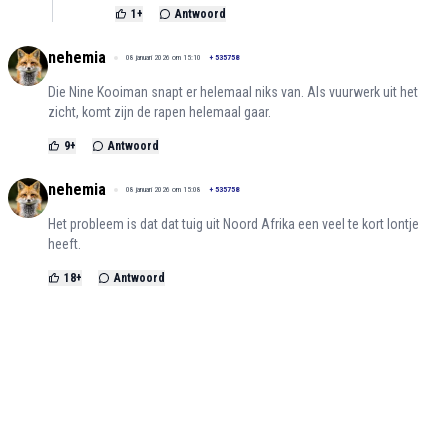
1
+
Antwoord
nehemia
08 januari 2026 om 15:10
+
535758
Die Nine Kooiman snapt er helemaal niks van. Als vuurwerk uit het
zicht, komt zijn de rapen helemaal gaar.
9
+
Antwoord
nehemia
08 januari 2026 om 15:08
+
535758
Het probleem is dat dat tuig uit Noord Afrika een veel te kort lontje
heeft.
18
+
Antwoord