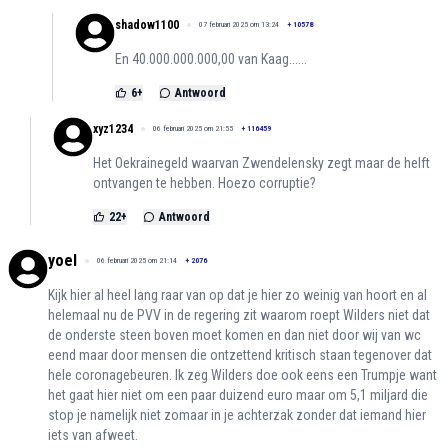
shadow1100
07 februari 2025 om 13:24
+
10578
En 40.000.000.000,00 van Kaag......
6
+
Antwoord
xyz1234
06 februari 2025 om 21:55
+
116459
Het Oekrainegeld waarvan Zwendelensky zegt maar de helft
ontvangen te hebben. Hoezo corruptie?
22
+
Antwoord
yoel
06 februari 2025 om 21:14
+
2076
Kijk hier al heel lang raar van op dat je hier zo weinig van hoort en al
helemaal nu de PVV in de regering zit waarom roept Wilders niet dat
de onderste steen boven moet komen en dan niet door wij van wc
eend maar door mensen die ontzettend kritisch staan tegenover dat
hele coronagebeuren. Ik zeg Wilders doe ook eens een Trumpje want
het gaat hier niet om een paar duizend euro maar om 5,1 miljard die
stop je namelijk niet zomaar in je achterzak zonder dat iemand hier
iets van afweet.