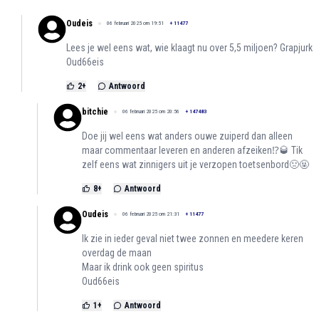
Oudeis
06 februari 2025 om 19:51
+
11477
Lees je wel eens wat, wie klaagt nu over 5,5 miljoen? Grapjurk
Oud66eis
2
+
Antwoord
bitchie
06 februari 2025 om 20:56
+
147483
Doe jij wel eens wat anders ouwe zuiperd dan alleen
maar commentaar leveren en anderen afzeiken⁉️🥃 Tik
zelf eens wat zinnigers uit je verzopen toetsenbord🤢🤬
8
+
Antwoord
Oudeis
06 februari 2025 om 21:31
+
11477
Ik zie in ieder geval niet twee zonnen en meedere keren
overdag de maan
Maar ik drink ook geen spiritus
Oud66eis
1
+
Antwoord