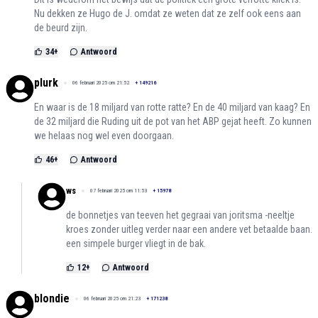
Nu dekken ze Hugo de J. omdat ze weten dat ze zelf ook eens aan
de beurd zijn.
34
+
Antwoord
plurk
06 februari 2025 om 21:52
+
149216
En waar is de 18 miljard van rotte ratte? En de 40 miljard van kaag? En
de 32 miljard die Ruding uit de pot van het ABP gejat heeft. Zo kunnen
we helaas nog wel even doorgaan.
46
+
Antwoord
ws
07 februari 2025 om 11:53
+
15978
de bonnetjes van teeven het gegraai van joritsma -neeltje
kroes zonder uitleg verder naar een andere vet betaalde baan.
een simpele burger vliegt in de bak.
12
+
Antwoord
blondie
06 februari 2025 om 21:23
+
171238