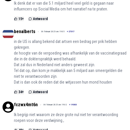
Ik denk dat er van die 5.1 miljard heel veel geld is gegaan naar
influencers op Social Media om het narratief na te praten.
15
+
Antwoord
benalberts
06 februari 2025 om 19:05
+
27317
in de US is allang bekend dat artsen een bedrag per prik hebben
gekregen.
de hoogte van de vergoeding was afhankelijk van de vaccinatiegraad
die in de dokterspraktijk werd behaald.
Dat zal dus in Nederland niet anders geweest zijn.
Tel dat op, dan kom je makkelijk aan 5 miljard aan smeergelden die
niet te verantwoorden zijn.
Dat is dan ook de reden dat die witjassen hun mond houden
34
+
Antwoord
fczwx4mt6n
06 februari 2025 om 19:02
+
19303
Ik begrijp niet waarom ze deze grote nul niet ter verantwoording
roepen voor deze verdwijning.,