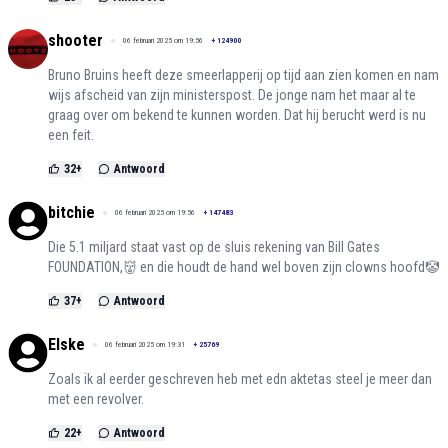
shooter
06 februari 2025 om 19:56
+
124900
Bruno Bruins heeft deze smeerlapperij op tijd aan zien komen en nam
wijs afscheid van zijn ministerspost. De jonge nam het maar al te
graag over om bekend te kunnen worden. Dat hij berucht werd is nu
een feit.
32
+
Antwoord
bitchie
06 februari 2025 om 19:56
+
147483
Die 5.1 miljard staat vast op de sluis rekening van Bill Gates
FOUNDATION,👹 en die houdt de hand wel boven zijn clowns hoofd🤡
37
+
Antwoord
Elske
06 februari 2025 om 19:31
+
25769
Zoals ik al eerder geschreven heb met edn aktetas steel je meer dan
met een revolver.
22
+
Antwoord