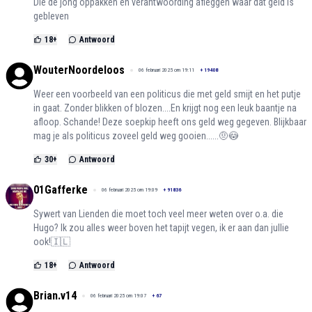
Die de jong oppakken en verantwoording afleggen waar dat geld is
gebleven
18
+
Antwoord
WouterNoordeloos
06 februari 2025 om 19:11
+
19408
Weer een voorbeeld van een politicus die met geld smijt en het putje
in gaat. Zonder blikken of blozen....En krijgt nog een leuk baantje na
afloop. Schande! Deze soepkip heeft ons geld weg gegeven. Blijkbaar
mag je als politicus zoveel geld weg gooien......🤨😳
30
+
Antwoord
01Gafferke
06 februari 2025 om 19:09
+
91836
Sywert van Lienden die moet toch veel meer weten over o.a. die
Hugo? Ik zou alles weer boven het tapijt vegen, ik er aan dan jullie
ook!🇮🇱
18
+
Antwoord
Brian.v14
06 februari 2025 om 19:07
+
67