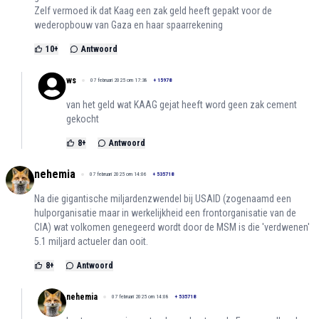
Zelf vermoed ik dat Kaag een zak geld heeft gepakt voor de
wederopbouw van Gaza en haar spaarrekening
10
+
Antwoord
ws
07 februari 2025 om 17:38
+
15978
van het geld wat KAAG gejat heeft word geen zak cement
gekocht
8
+
Antwoord
nehemia
07 februari 2025 om 14:06
+
535718
Na die gigantische miljardenzwendel bij USAID (zogenaamd een
hulporganisatie maar in werkelijkheid een frontorganisatie van de
CIA) wat volkomen genegeerd wordt door de MSM is die 'verdwenen'
5.1 miljard actueler dan ooit.
8
+
Antwoord
nehemia
07 februari 2025 om 14:08
+
535718