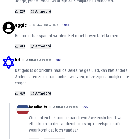
Jonge, jonge, jonge, waar zijn de 5 miljard belastinggeld?
23
+
Antwoord
aggie
06 februari 2025 om 23:17
+
17693
Het moet transparant worden. Het moet boven tafel komen.
41
+
Antwoord
hd
06 februari 2025 om 22:20
+
88135
Dat geld is door Rutte naar de Oekraïne gesluisd, kan niet anders.
Anders laten ze de transacties wel zien, of ze zijn natuurlijk op te
vragen.
43
+
Antwoord
benalberts
06 februari 2025 om 22:38
+
27317
We denken Oekraïne, maar clown Zwelenski heeft wel
etteljjke miljarden verdiend sinds hij toneelspeler af is
waar komt dat toch vandaan