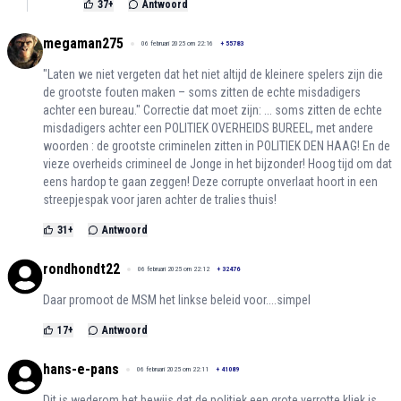
37
+
Antwoord
megaman275
06 februari 2025 om 22:16
+
55783
"Laten we niet vergeten dat het niet altijd de kleinere spelers zijn die
de grootste fouten maken – soms zitten de echte misdadigers
achter een bureau." Correctie dat moet zijn: ... soms zitten de echte
misdadigers achter een POLITIEK OVERHEIDS BUREEL, met andere
woorden : de grootste criminelen zitten in POLITIEK DEN HAAG! En de
vieze overheids crimineel de Jonge in het bijzonder! Hoog tijd om dat
eens hardop te gaan zeggen! Deze corrupte onverlaat hoort in een
streepjespak voor jaren achter de tralies thuis!
31
+
Antwoord
rondhondt22
06 februari 2025 om 22:12
+
32476
Daar promoot de MSM het linkse beleid voor....simpel
17
+
Antwoord
hans-e-pans
06 februari 2025 om 22:11
+
41089
Dit is wederom het bewijs dat de politiek een grote verrotte kliek is.