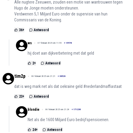
Alle nugtere Zeeuwen, zouden een motie van wantrouwen tegen
Hugo de Jonge moeten ondersteunen.
Verdwenen 5,1 Miljard Euro onder de supervisie van hun
Commissaris van de Koning.
36
+
Antwoord
ws
07 februari 2025 om 11:55
+
15978
hij doet aan dijkverbetering met dat geld
2
+
Antwoord
tim2p
06 februari 2025 om 21:21
+
36526
dat is weg mark net als dat oekraine geld #nederlandmaffiastaat
23
+
Antwoord
blondie
06 februari 2025 om 21:24
+
171238
Net als die 1600 Miljard Euro bedrijfspensioenen.
24
+
Antwoord