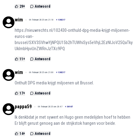
29
+
Antwoord
wim
06 februari 2025 om 21:10
+
138217
https://nieuwrechts.nl/102430-onthuld-dpg-media-krijgt-miljoenen-
euros-van-
brussel/SXV3SVhwYjNPQU15b2hTUWhiSys5eVhjL2EzNlJoV25QaTky
UklmbHpvUnZWRnJzTXc9PQ
11
+
Antwoord
wim
06 februari 2025 om 21:00
+
138217
Onthult DPG media krijgt miljoenen uit Brussel.
17
+
Antwoord
pappa59
06 februari 2025 om 20:47
+
36167
Ik denkbdat je met sywert en Hugo geen medelijden hoef te hebben
Er blijft gerust genoeg aan de strijkstok hangen voor beide.
14
+
Antwoord