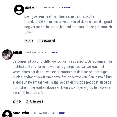
bitchie
06 februari 2025 om 19:59
+
147483
Die hij te leen heeft van Brussel,net als rat Rutte
toendertijd☠️Zal mij niets verbazen of deze clown die goud
nog veranderd in stront ,binnenkort naast rat de generaal zit
👹🚨
31
+
Antwoord
edjan
06 februari 2025 om 19:25
+
104982
De Jonge zit op of dichtbij de top van de apenrots. De zogenaamde
rechtspraak doet precies wat de regerings-top wil. Je kunt niet
verwachten dat de top van de apenrots aan de haar onderhorige
justitie opdracht geeft om henzelf te onderzoeken. Ben je mal? Dus
er gebeurt helemaal niets. Behalve dan dat justitie net doet alsof ze
corruptie onderzoeken door een klein visje (Sywert) op te pakken en
zwaar(?) te bestraffen.
40
+
Antwoord
ome-wim
06 februari 2025 om 19:24
+
132281