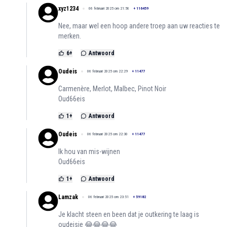
xyz1234
06 februari 2025 om 21:56
+
116459
Nee, maar wel een hoop andere troep aan uw reacties te
merken.
6
+
Antwoord
Oudeis
06 februari 2025 om 22:29
+
11477
Carmenère, Merlot, Malbec, Pinot Noir
Oud66eis
1
+
Antwoord
Oudeis
06 februari 2025 om 22:30
+
11477
Ik hou van mis-wijnen
Oud66eis
1
+
Antwoord
Lamzak
06 februari 2025 om 23:51
+
59182
Je klacht steen en been dat je outkering te laag is
oudeisje 😂😂😂😂