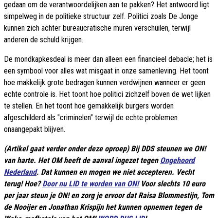
gedaan om de verantwoordelijken aan te pakken? Het antwoord ligt
simpelweg in de politieke structuur zelf. Politici zoals De Jonge
kunnen zich achter bureaucratische muren verschuilen, terwijl
anderen de schuld krijgen.
De mondkapkesdeal is meer dan alleen een financieel debacle; het is
een symbool voor alles wat misgaat in onze samenleving. Het toont
hoe makkelijk grote bedragen kunnen verdwijnen wanneer er geen
echte controle is. Het toont hoe politici zichzelf boven de wet lijken
te stellen. En het toont hoe gemakkelijk burgers worden
afgeschilderd als "criminelen" terwijl de echte problemen
onaangepakt blijven.
(Artikel gaat verder onder deze oproep) Bij DDS steunen we ON!
van harte. Het OM heeft de aanval ingezet tegen
Ongehoord
Nederland
. Dat kunnen en mogen we niet accepteren. Vecht
terug! Hoe?
Door nu LID te worden van ON!
Voor slechts 10 euro
per jaar steun je ON! en zorg je ervoor dat Raisa Blommestijn, Tom
de Nooijer en Jonathan Krispijn het kunnen opnemen tegen de