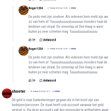
Roger1234
07 februari 2025 om 13:39
+
35063
De pedo met zijn oneliner. Als iedereen hem meld zijn we
zo van hem af. Tuuuuutuuuuutuuuuuuu moeders haal de
kinderen van straat. De smeerlap uit Den Haag is weer
buiten.ps neer schieten mag. Tuuuutuuuuutuuuuu.
1
+
Antwoord
Roger1234
07 februari 2025 om 13:39
+
35063
De pedo met zijn oneliner. Als iedereen hem meld zijn we
zo van hem af. Tuuuuutuuuuutuuuuuuu moeders haal de
kinderen van straat. De smeerlap uit Den Haag is weer
buiten.ps neer schieten mag. Tuuuutuuuuutuuuuu.
1
+
Antwoord
shooter
06 februari 2025 om 19:17
+
124900
Dit geld is naar bankrekeningen gegaan die in het bezit zijn van
bedrijven/personen. De staat heeft ook account vanwaar het geld
gestort is. Via deze accounts valt dus eenvoudig te achterhalen waar