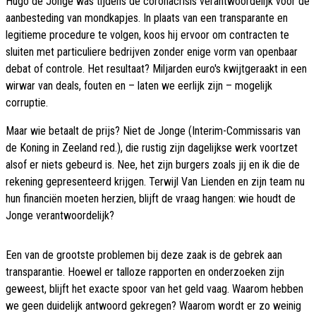
Hugo de Jonge was tijdens de coronacrisis verantwoordelijk voor de
aanbesteding van mondkapjes. In plaats van een transparante en
legitieme procedure te volgen, koos hij ervoor om contracten te
sluiten met particuliere bedrijven zonder enige vorm van openbaar
debat of controle. Het resultaat? Miljarden euro's kwijtgeraakt in een
wirwar van deals, fouten en – laten we eerlijk zijn – mogelijk
corruptie.
Maar wie betaalt de prijs? Niet de Jonge (Interim-Commissaris van
de Koning in Zeeland red.), die rustig zijn dagelijkse werk voortzet
alsof er niets gebeurd is. Nee, het zijn burgers zoals jij en ik die de
rekening gepresenteerd krijgen. Terwijl Van Lienden en zijn team nu
hun financiën moeten herzien, blijft de vraag hangen: wie houdt de
Jonge verantwoordelijk?
Een van de grootste problemen bij deze zaak is de gebrek aan
transparantie. Hoewel er talloze rapporten en onderzoeken zijn
geweest, blijft het exacte spoor van het geld vaag. Waarom hebben
we geen duidelijk antwoord gekregen? Waarom wordt er zo weinig