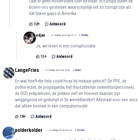
Laat er geen misverstand over bestaan. In Europa zullen de
boven-ons-gestelden waarschijnlijk net zo corrupt zijn als
dat linkse gajes in Amerika.
12
+
Antwoord
edjan
07 februari 2025 om 14:12
+
104982
Ja, we leven in een corruptocratie.
11
+
Antwoord
LangeFries
07 februari 2025 om 10:06
+
20007
En wat heeft die hele covid-hoax bij mekaar gekost? De PPE, de
politie-inzet, de propaganda, het thuiszittende ziekenhuispersoneel,
de GGD-prikpaleizen, de prikken zelf en hoeveel daarvan zijn
weggegooid en gedumpt in 3e wereldlanden? Allemaal voor een virus
dat alleen bestaat in een computermodel.
19
+
Antwoord
polderkolder
07 februari 2025 om 9:10
+
231063