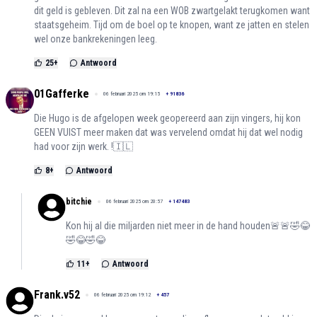
dit geld is gebleven. Dit zal na een WOB zwartgelakt terugkomen want
staatsgeheim. Tijd om de boel op te knopen, want ze jatten en stelen
wel onze bankrekeningen leeg.
25
+
Antwoord
01Gafferke
06 februari 2025 om 19:15
+
91836
Die Hugo is de afgelopen week geopereerd aan zijn vingers, hij kon
GEEN VUIST meer maken dat was vervelend omdat hij dat wel nodig
had voor zijn werk. !🇮🇱
8
+
Antwoord
bitchie
06 februari 2025 om 20:57
+
147483
Kon hij al die miljarden niet meer in de hand houden🚨🚨🤣😂
🤣😂🤣😂
11
+
Antwoord
Frank.v52
06 februari 2025 om 19:12
+
457