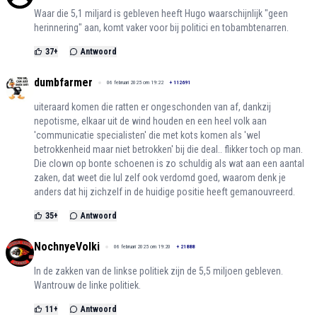
Waar die 5,1 miljard is gebleven heeft Hugo waarschijnlijk "geen
herinnering" aan, komt vaker voor bij politici en tobambtenarren.
37
+
Antwoord
dumbfarmer
06 februari 2025 om 19:22
+
112691
uiteraard komen die ratten er ongeschonden van af, dankzij
nepotisme, elkaar uit de wind houden en een heel volk aan
'communicatie specialisten' die met kots komen als 'wel
betrokkenheid maar niet betrokken' bij die deal.. flikker toch op man.
Die clown op bonte schoenen is zo schuldig als wat aan een aantal
zaken, dat weet die lul zelf ook verdomd goed, waarom denk je
anders dat hij zichzelf in de huidige positie heeft gemanouvreerd.
35
+
Antwoord
NochnyeVolki
06 februari 2025 om 19:20
+
21888
In de zakken van de linkse politiek zijn de 5,5 miljoen gebleven.
Wantrouw de linke politiek.
11
+
Antwoord