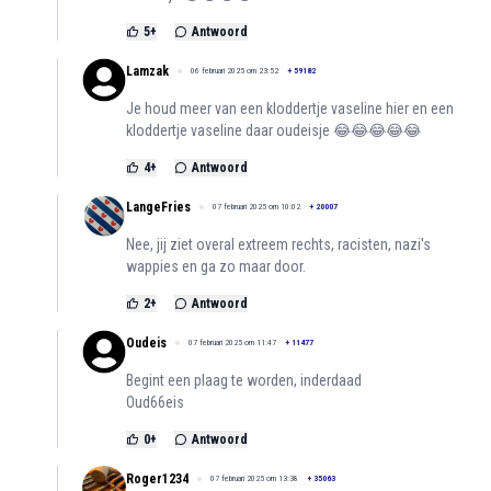
5
+
Antwoord
Lamzak
06 februari 2025 om 23:52
+
59182
Je houd meer van een kloddertje vaseline hier en een
kloddertje vaseline daar oudeisje 😂😂😂😂😂
4
+
Antwoord
LangeFries
07 februari 2025 om 10:02
+
20007
Nee, jij ziet overal extreem rechts, racisten, nazi's
wappies en ga zo maar door.
2
+
Antwoord
Oudeis
07 februari 2025 om 11:47
+
11477
Begint een plaag te worden, inderdaad
Oud66eis
0
+
Antwoord
Roger1234
07 februari 2025 om 13:38
+
35063