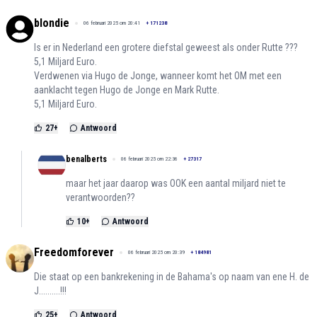
blondie
06 februari 2025 om 20:41
+
171238
Is er in Nederland een grotere diefstal geweest als onder Rutte ???
5,1 Miljard Euro.
Verdwenen via Hugo de Jonge, wanneer komt het OM met een
aanklacht tegen Hugo de Jonge en Mark Rutte.
5,1 Miljard Euro.
27
+
Antwoord
benalberts
06 februari 2025 om 22:36
+
27317
maar het jaar daarop was OOK een aantal miljard niet te
verantwoorden??
10
+
Antwoord
Freedomforever
06 februari 2025 om 20:39
+
184981
Die staat op een bankrekening in de Bahama's op naam van ene H. de
J..........!!!
25
+
Antwoord