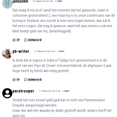
janusx60
08 februari 2025 om 9:50
+
29404
Dat vraag ik mij al af vanaf het moment dat het gebeurde, zeker in
schoenen geïnvesteerd ;), nee maar hij is nu onze commisaris van de
koning in Zeeland, dus mocht ik hem eens tegen komen, dan zal ik
het eens vragen, dat mag ik gewoon, want het was immers ook een
klein beetje geld van mij. (belastinggeld).
2
+
Antwoord
pb-writer
07 februari 2025 om 18:04
+
34597
Ik denk dat er ergens in India of Turkije fors geïnvesteerd is in de
opzet van een Pipo de Clown schoenenfabriek, de afgelopen 5 jaar.
Hugo heeft zij fetish wel veilig gesteld.
5
+
Antwoord
paratrooper
07 februari 2025 om 16:38
+
20067
Omdat het over zoveel geld gaat kan er toch een Parlementaire
Enquête aangevraagd worden.
maar dan wel één waarbij de dader gestraft wordt .anders heeft het
geen zin