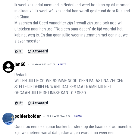
Ik weet zeker dat niemand in Nederland weet hoe Iran op dit moment
in elkaar zit. Ik weet wél zeker dat Iran wordt gesteund door Rusland
en China.
Misschien dat Geert vanachter zijn firewall zijn tong ook nog wil
uitsteken naar hen toe. "Nog een paar dagen" de tijd voordat het
kabinet weg is. En dan gaan jullie weer instemmen met een nieuwe
slavenmeester.
3
+
Antwoord
jan60
10 februari 2025 om 11:00
+
51977
Redactie
WILLEN JULLIE GODVERDOMME NOOIT GEEN PALASTINA ZEGGEN
STELLETJE DEBIELEN WANT DAT BESTAAT NAMELIJK NIET
OF GAAN JULLIE DE LINKSE KANT OP OFZO
6
+
Antwoord
polderkolder
10 februari 2025 om 9:28
+
231338
Gooi nou eens een paar bunker bursters op die Iraanse atoomcentra,
zijn we meteen van al dat gedoe af, en wordt Iran weer een