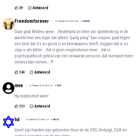
3
+
Antwoord
Freedomforever
10 februari 2025 om 8:38
+
185386
Daar gaat Wilders weer.....Nederland zo klein als speldenknop in de
wereld met een leger dat alleen "pang pang" kan roepen, gaat tegen
een land dat 4 x zo groot is en kernwapens heeft, zeggen dat ie zo
slap is als kitten....dat is geen roeptoeteren meer....dat is
psychopathisch gebrul van een verwarde persoon, dat niemand meer
serieus kan nemen....!!!
14
+
Antwoord
mve
10 februari 2025 om 8:23
+
4599
Hij roeptoetert weer
11
+
Antwoord
hd
10 februari 2025 om 8:19
+
88135
Geert zijn handen zijn gebonden door de de VVD, Omtzigt, CDA en
andere vrienden van de moslims.