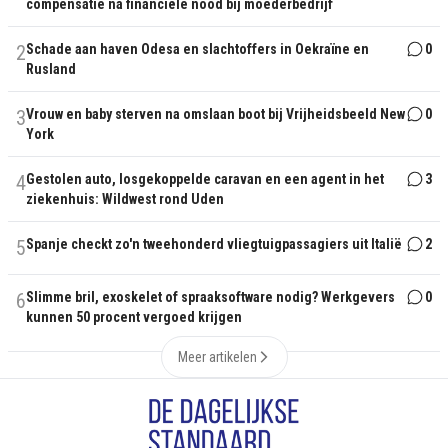
compensatie na financiële nood bij moederbedrijf
2
Schade aan haven Odesa en slachtoffers in Oekraïne en
0
Rusland
3
Vrouw en baby sterven na omslaan boot bij Vrijheidsbeeld New
0
York
4
Gestolen auto, losgekoppelde caravan en een agent in het
3
ziekenhuis: Wildwest rond Uden
5
Spanje checkt zo'n tweehonderd vliegtuigpassagiers uit Italië
2
6
Slimme bril, exoskelet of spraaksoftware nodig? Werkgevers
0
kunnen 50 procent vergoed krijgen
Meer artikelen