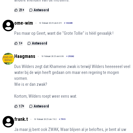
21
+
Antwoord
ome-wim
10 februari 2025 om 8:09
+
132281
Pas maar op Geert, want die "Grote Tollie" is hèèl gevaalijk !
1
+
Antwoord
Haagmans
10 februari 2025 om 8:08
+
29262
Dus Wilders zegt dat Khamenei zwak is terwijl Wilders heeeeeeel veel
water bij de wijn heeft gedaan om maar een regering te mogen
vormen.
Wie is er dan zwak?
Kortom, Wilders roept weer eens wat.
17
+
Antwoord
frank.t
10 februari 2025 om 7:02
+
7919
Ja maar jij bent ook ZWAK, Waar blijven al je beloftes, je bent al uw