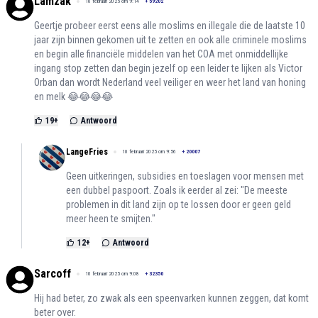
Lamzak
10 februari 2025 om 9:14
+
59202
Geertje probeer eerst eens alle moslims en illegale die de laatste 10
jaar zijn binnen gekomen uit te zetten en ook alle criminele moslims
en begin alle financiële middelen van het COA met onmiddellijke
ingang stop zetten dan begin jezelf op een leider te lijken als Victor
Orban dan wordt Nederland veel veiliger en weer het land van honing
en melk 😂😂😂😂
19
+
Antwoord
LangeFries
10 februari 2025 om 9:56
+
20007
Geen uitkeringen, subsidies en toeslagen voor mensen met
een dubbel paspoort. Zoals ik eerder al zei: "De meeste
problemen in dit land zijn op te lossen door er geen geld
meer heen te smijten."
12
+
Antwoord
Sarcoff
10 februari 2025 om 9:08
+
32350
Hij had beter, zo zwak als een speenvarken kunnen zeggen, dat komt
beter over.