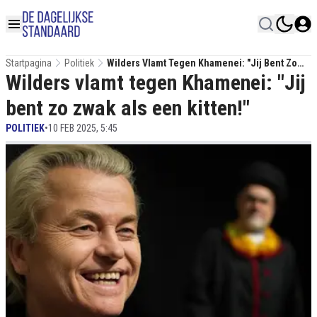
Startpagina
Politiek
Wilders Vlamt Tegen Khamenei: "Jij Bent Zo
Wilders vlamt tegen Khamenei: "Jij
Zwak Als Een Kitten!"
bent zo zwak als een kitten!"
POLITIEK
•
10 FEB 2025, 5:45