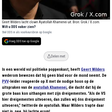
Geert Wilders lacht clown Ayatollah Khamenei uit. Bron: Grok / X.com.
Wilt u DDS vaker zien?
Stel DDS in als voorkeursbron op Google.
Voeg DDS toe op Google
Delen met
In een wereld vol politieke poppenkast, heeft
Geert Wilders
wederom bewezen dat hij geen blad voor de mond neemt. De
PVV
-leider reageerde op X met de nodige hoon op de
uitspraken van de
ayatollah Khamenei
, die dacht dat hij de
grote baas kon uithangen met zijn dreigementen. "Als de VS
hier dreigementen uitvoeren, dan zullen wij óns dreigement
uitvoeren," twitterde de ayatollah. Maar Wilders trapte daar
niet in, nee, hij lachte erom!