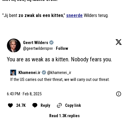
"Jij bent
zo zwak als een kitten
,"
sneerde
Wilders terug.
Geert Wilders
@
geertwilderspvv
·
Follow
You are as weak as a kitten. Nobody fears you.
Khamenei.ir
@
khamenei_ir
If the US carries out their threat, we will carry out our threat.
6:43 PM · Feb 8, 2025
24.7K
Reply
Copy link
Read 1.3K replies