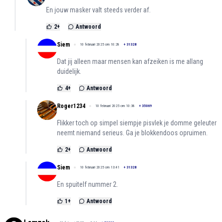
En jouw masker valt steeds verder af.
2
+
Antwoord
Siem
10 februari 2025 om 10:28
+
31328
Dat jij alleen maar mensen kan afzeiken is me allang
duidelijk.
4
+
Antwoord
Roger1234
10 februari 2025 om 10:38
+
35069
Flikker toch op simpel siempje pisvlek je domme geleuter
neemt niemand serieus. Ga je blokkendoos opruimen.
2
+
Antwoord
Siem
10 februari 2025 om 13:41
+
31328
En spuitelf nummer 2.
1
+
Antwoord