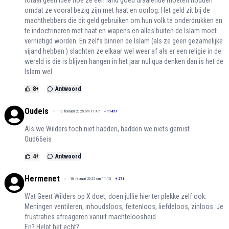
omdat ze vooral bezig zijn met haat en oorlog. Het geld zit bij de
machthebbers die dit geld gebruiken om hun volk te onderdrukken en
te indoctrineren met haat en wapens en alles buiten de Islam moet
vernietigd worden. En zelfs binnen de Islam (als ze geen gezamelijke
vijand hebben ) slachten ze elkaar wel weer af als er een religie in de
wereld is die is blijven hangen in het jaar nul qua denken dan is het de
Islam wel.
8
+
Antwoord
Oudeis
10 februari 2025 om 11:47
+
11477
Als we Wilders toch niet hadden, hadden we niets gemist
Oud66eis
4
+
Antwoord
Hermenet
10 februari 2025 om 11:13
+
271
Wat Geert Wilders op X doet, doen jullie hier ter plekke zelf ook.
Meningen ventileren, inhoudsloos, feitenloos, liefdeloos, zinloos. Je
frustraties afreageren vanuit machteloosheid.
En? Helpt het echt?