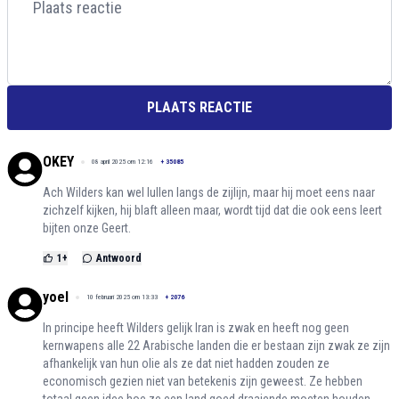
PLAATS REACTIE
OKEY
08 april 2025 om 12:16
+
35085
Ach Wilders kan wel lullen langs de zijlijn, maar hij moet eens naar
zichzelf kijken, hij blaft alleen maar, wordt tijd dat die ook eens leert
bijten onze Geert.
1
+
Antwoord
yoel
10 februari 2025 om 13:33
+
2076
In principe heeft Wilders gelijk Iran is zwak en heeft nog geen
kernwapens alle 22 Arabische landen die er bestaan zijn zwak ze zijn
afhankelijk van hun olie als ze dat niet hadden zouden ze
economisch gezien niet van betekenis zijn geweest. Ze hebben
totaal geen idee hoe ze een land goed draaiende moeten houden