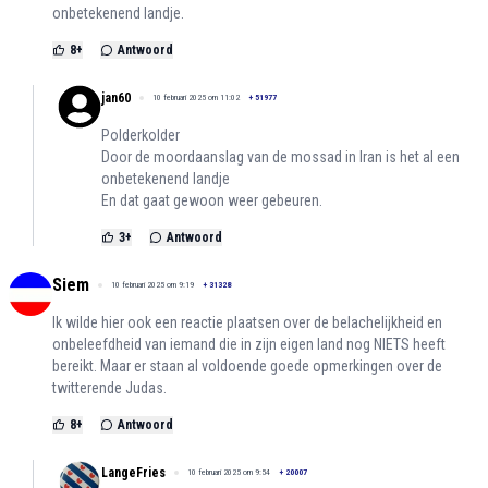
onbetekenend landje.
8
+
Antwoord
jan60
10 februari 2025 om 11:02
+
51977
Polderkolder
Door de moordaanslag van de mossad in Iran is het al een
onbetekenend landje
En dat gaat gewoon weer gebeuren.
3
+
Antwoord
Siem
10 februari 2025 om 9:19
+
31328
Ik wilde hier ook een reactie plaatsen over de belachelijkheid en
onbeleefdheid van iemand die in zijn eigen land nog NIETS heeft
bereikt. Maar er staan al voldoende goede opmerkingen over de
twitterende Judas.
8
+
Antwoord
LangeFries
10 februari 2025 om 9:54
+
20007