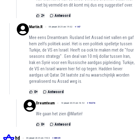
niet bij vermeld en dit komt mij dus erg suggestief over.
2
+
Antwoord
Martin.R
08 januari 2025 om 19:32
+
147
Mee eens Dreamteam. Rusland liet Assad niet vallen en gaf
hem zelfs politiek asiel. Het is een politiek spelletje tussen
Turkije, de VS en Israël. Heeft oa ook te maken met de "four
seasons strategy" . Een deal van 10 mlj dollar tussen Iran,
Irak en Syrië voor een Russische aardgas pijpleiding. Turkije,
de VS en Israël waren hier fel op tegen. Hadden liever
aardgas uit Qatar. Dit laatste zal nu waarschijnlijk worden
gerealiseerd nu Assad weg is.
0
+
Antwoord
Dreamteam
10 januari 2025 om 18:52
+
93274
We gaan het zien @Martin!
0
+
Antwoord
hd
08 januari 2025 om 19:03
+
88135