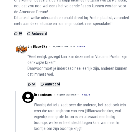
nou dat zou nog wel eens het volgende fiasco kunnen worden voor
de American Dream!
Dit artikel welke uiteraard de schuld direct bij Poetin plaatst, verandert
niets aan deze situatie en is in mijn optiek zeer speculatief!
9
+
Antwoord
dhrBlauwSky
08 januari 2025 om 19:23
+
20019
"Heel eerlijk gezegd kan ik in deze niet in Vladimir Poetin zijn
denkwijze kijken"
Daarvoor moet je inderdaad heel eerlijk zijn, anderen kunnen
dat immers wel.
5
+
Antwoord
Dreamteam
08 januari 2025 om 20:14
+
93274
Waarbij dat iets zegt over die anderen, het zegt ook iets
over die rare snijboon van een @Blauwschokker, wat
eigenlijk een grote boon is en uiteraard een heilig
boontje, welke er heel slecht tegen kan, wanneer hij
loontje om zijn boontje krijgt!