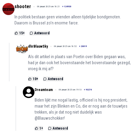
shooter
08 januari 2025 om 18:21
+
124930
In politiek bestaan geen vrienden alleen tijdelijke bondgenoten.
Daarom is Brussel zo’n enorme farce.
15
+
Antwoord
dhrBlauwSky
08 januari 2025 om 18:52
+
20019
Als dit artikel in plaats van Poetin over Biden gegaan was,
had je dan ook het bovenstaande het bovenstaande gezegd,
vroeg ik mij af?
10
+
Antwoord
Dreamteam
08 januari 2025 om 19:13
+
93274
Biden lijkt me nogal lastig, officieel is hij nog president,
maar het zijn Blinken en Co, die er nog aan de touwtjes
trekken, als je dat nog niet duidelijk was
@Blauwschokker!
1
+
Antwoord