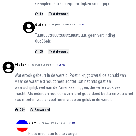
verwijderd. Ga kinderporno kijken smeerpijp.
1
+
Antwoord
Oudeis
08 januari 2025 om 22:44
+
11477
Tuuttuuuttuuuttuuuttuuuttuuut, geen verbinding
Oud66eis
2
+
Antwoord
Elske
08 januari 2025 om 18:11
+
25769
Wat erook gebeurt in de wereld, Poetin krijgt overal de schuld van.
Maar de waarheid houdt men achter. Dat het mis gaat zal
waarschijnlijk wel aan de Amerikaan liggen, die willen ook veel
macht. Als iedereen nou eens zijn land goed deed besturen zoals het
zou moeten was er veel meer vrede en geluk in de wereld.
20
+
Antwoord
Siem
08 januari 2025 om 18:46
+
31285
Niets meer aan toe te voegen.