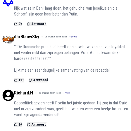
Kijk wat ze in Den Haag doen, het gehuichel van jeselkus en die
Schoof, zijn geen haar beter dan Putin.
7
+
Antwoord
dhrBlauwSky
08 januari 2025 om 18:54
+
20019
"" De Russische president heeft opnieuw bewezen dat zijn loyaliteit
niet verder reikt dan zijn eigen belangen. Voor Assad kwam deze
harde realiteit te laat.""
Lijkt me een zeer deugelijke samenvatting van de redactie!
11
+
Antwoord
Richard.H
08 januari 2025 om 18:51
+
4125
Geopolitiek gezien heeft Poetin het juiste gedaan. Hij zag in dat Syrië
niet in zijn voordeel was, geeft het westen weer een beetje hoop….en
voert zijn agenda verder uit!
6
+
Antwoord