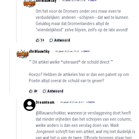
dhrBlauwSky
08 januari 2025 om 22:36
+
20019
Om het voor de Dromers onder ons maar even te
verduidelijken: anderen --schijnen-- dat wel te kunnen.
Gelukkig maar dat Dromenlanders altijd de
"vriendelijkheid" zelve blijven, zelfs op de late avond!
1
+
Antwoord
dhrBlauwSky
08 januari 2025 om 19:25
+
20019
"" Dit artikel welke *uiteraard* de schuld direct ""
Hoezo? Hebben de artikelen hier er dan een patent op om
Poetin altijd overal de schuld van te geven?
4
+
Antwoord
Dreamteam
08 januari 2025 om 20:07
+
93274
@Blauwschokker, wanneer je verslaggeving doet heeft
dat minder vrijheden dan het schrijven van een column,
welke anders is dan een verslag doen van. Mark
Jongeneel schrijft hier een artikel, wat mij niet duidelijk is
van wat het is van de twee. Officiele bronnen staan hier