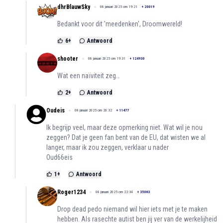
dhrBlauwSky
08 januari 2025 om 19:21
+
20019
Bedankt voor dit 'meedenken', Droomwereld!
6
+
Antwoord
shooter
08 januari 2025 om 19:31
+
124930
Wat een naïviteit zeg…
2
+
Antwoord
Oudeis
08 januari 2025 om 20:32
+
11477
Ik begrijp veel, maar deze opmerking niet. Wat wil je nou
zeggen? Dat je geen fan bent van de EU, dat wisten we al
langer, maar ik zou zeggen, verklaar u nader
Oud66eis
1
+
Antwoord
Roger1234
08 januari 2025 om 22:34
+
35063
Drop dead pedo niemand wil hier iets met je te maken
hebben. Als rasechte autist ben jij ver van de werkelijheid