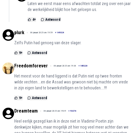
Laten we eerst maar eens afwachten totdat zeg over een jaar
de werkelijkheid blijkt hoe het geloepn us.
4
+
Antwoord
plurk
08 januari 2025 om 19:59
+
149324
Zelfs Putin had genoeg van deze slager.
9
+
Antwoord
Freedomforever
08 januari 2025 om 19:34
+
185220
Het meest voor de hand liggend is dat Putin niet op twee fronten
wilde vechten....en die Assad was gewoon niet bij machte om vrede
in zijn eigen land te bewerkstelligen en te behouden....!!!
9
+
Antwoord
Dreamteam
08 januari 2025 om 19:09
+
93274
Heel eerlijk gezegd kan ik in deze niet in Vladimir Poetin zijn
denkwijze kijken, maar mogelijk zit hier nog veel meer achter dan we
ons kunnen beseffen, de VS krijgt hiermee hetgeen wat zij wensten,