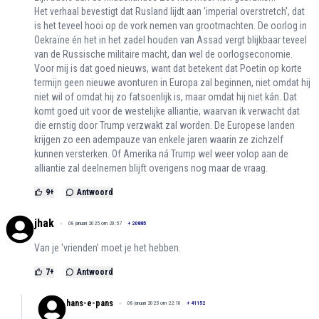
Het verhaal bevestigt dat Rusland lijdt aan 'imperial overstretch', dat
is het teveel hooi op de vork nemen van grootmachten. De oorlog in
Oekraïne én het in het zadel houden van Assad vergt blijkbaar teveel
van de Russische militaire macht, dan wel de oorlogseconomie.
Voor mij is dat goed nieuws, want dat betekent dat Poetin op korte
termijn geen nieuwe avonturen in Europa zal beginnen, niet omdat hij
niet wil of omdat hij zo fatsoenlijk is, maar omdat hij niet kán. Dat
komt goed uit voor de westelijke alliantie, waarvan ik verwacht dat
die ernstig door Trump verzwakt zal worden. De Europese landen
krijgen zo een adempauze van enkele jaren waarin ze zichzelf
kunnen versterken. Of Amerika ná Trump wel weer volop aan de
alliantie zal deelnemen blijft overigens nog maar de vraag.
9
+
Antwoord
jhak
08 januari 2025 om 20:57
+
20885
Van je 'vrienden' moet je het hebben.
7
+
Antwoord
hans-e-pans
08 januari 2025 om 22:18
+
41152