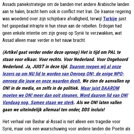
Assads paniekstrategie om de banden met andere Arabische landen
aan te halen, bracht hem ook in conflict met Iran. De Iraanse regering
was woedend over zijn schijnbare afvalligheid, terwijl
Turkije
juist
het gaspedaal intrapte in hun steun aan de rebellen. Erdogan had
geen enkele intentie om zijn greep op Syrië te verzwakken, wat
Assad alleen maar verder in het nauw bracht.
(Artikel gaat verder onder deze oproep) Het is tijd om PAL te
staan voor elkaar. Voor rechts. Voor Nederland. Voor Ongehoord
Nederland. Ja, JUIST in deze tijd.
Daarom roepen wij al onze
lezers op om NU lid te worden van Omroep ON!, de enige NPO-
omroep die jouw en onze waarden deelt.
We zien de aanvallen op
ON! in de media, en zelfs in de politiek.
Maar juist DAAROM
moeten we ON! meer dan ooit steunen. Word daarom lid van ON!
Vandaag nog. Samen staan we sterk
. Als we ON! laten vallen
gaan we uiteindelijk allemaal ten onder, DDS incluis!
Het verhaal van Bashar al-Assad is niet alleen een tragedie voor
Syrië, maar ook een waarschuwing voor andere landen die Poetin als