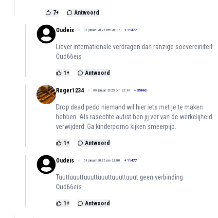
7
+
Antwoord
Oudeis
08 januari 2025 om 20:35
+
11477
Liever internationale verdragen dan ranzige soevereiniteit
Oud66eis
1
+
Antwoord
Roger1234
08 januari 2025 om 22:34
+
35063
Drop dead pedo niemand wil hier iets met je te maken
hebben. Als rasechte autist ben jij ver van de werkelijheid
verwijderd. Ga kinderporno kijken smeerpijp.
1
+
Antwoord
Oudeis
08 januari 2025 om 23:00
+
11477
Tuuttuuuttuuuttuuuttuuuttuuut geen verbinding
Oud66eis
1
+
Antwoord