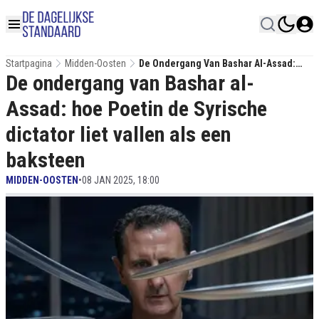
Startpagina
Midden-Oosten
De Ondergang Van Bashar Al-Assad:
De ondergang van Bashar al-
Hoe Poetin De Syrische Dictator Liet
Vallen Als Een Baksteen
Assad: hoe Poetin de Syrische
dictator liet vallen als een
baksteen
MIDDEN-OOSTEN
•
08 JAN 2025, 18:00