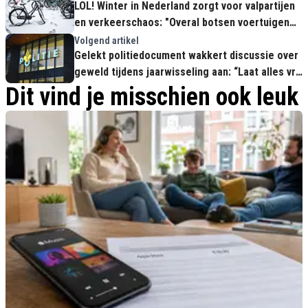
LOL! Winter in Nederland zorgt voor valpartijen
en verkeerschaos: "Overal botsen voertuigen
op elkaar en vallen fietsers om!"
Volgend artikel
Gelekt politiedocument wakkert discussie over
geweld tijdens jaarwisseling aan: “Laat alles vrij
en hou hulpverleners thuis!"
Dit vind je misschien ook leuk