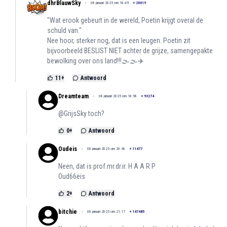
dhrBlauwSky
08 januari 2025 om 18:49
+
20019
"Wat erook gebeurt in de wereld, Poetin krijgt overal de
schuld van."
Nee hoor, sterker nog, dat is een leugen. Poetin zit
bijvoorbeeld BESLIST NIET achter de grijze, samengepakte
bewolking over ons land!!!🌫🌫✈️
11
+
Antwoord
Dreamteam
08 januari 2025 om 18:58
+
93274
@GrijsSky toch?
0
+
Antwoord
Oudeis
08 januari 2025 om 20:36
+
11477
Neen, dat is prof.mr.dr.ir. H A A R P
Oud66eis
2
+
Antwoord
bitchie
08 januari 2025 om 21:17
+
147485