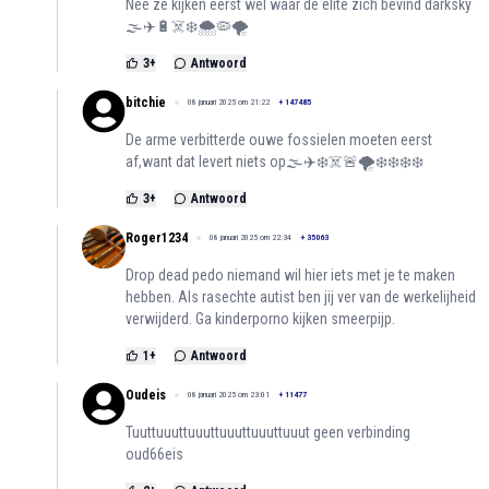
Nee ze kijken eerst wel waar de elite zich bevind darksky
🌫️✈️🔋☠️❄️🌨️🦠🌪️
3
+
Antwoord
bitchie
08 januari 2025 om 21:22
+
147485
De arme verbitterde ouwe fossielen moeten eerst
af,want dat levert niets op🌫️✈️❄️☠️🚨🌪️❄️❄️❄️❄️
3
+
Antwoord
Roger1234
08 januari 2025 om 22:34
+
35063
Drop dead pedo niemand wil hier iets met je te maken
hebben. Als rasechte autist ben jij ver van de werkelijheid
verwijderd. Ga kinderporno kijken smeerpijp.
1
+
Antwoord
Oudeis
08 januari 2025 om 23:01
+
11477
Tuuttuuuttuuuttuuuttuuuttuuut geen verbinding
oud66eis