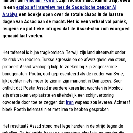
minder dan
Vladimir Poetin
. Zijn rechterhand, Kamel Saqr, deed
in een
explosief interview met de Saoedische zender Al
Arabiya
een boekje open over de totale chaos in de laatste
dagen van Assad aan de macht. Het is een verhaal vol paniek,
leugens en politieke intriges dat de Assad-clan zich voorgoed
genaaid laat voelen.
Het tafereel is bijna tragikomisch. Terwijl zijn land uiteenvalt onder
de druk van rebellen, Turkse agressie en de afwezigheid van steun,
probeert Assad wanhopig hulp te zoeken bij zijn zogenaamde
bondgenoten. Poetin, ooit gepresenteerd als de redder van Syrië,
lijkt echter niets meer te zien in zijn marionet in Damascus. Saqr
onthult dat Poetin Assad meerdere keren liet wachten in Moskou,
zijn afspraken verplaatste en uiteindelijk een schijnvertoning
opvoerde door toe te zeggen dat
Iran
wapens zou leveren. Achteraf
bleek Poetin helemaal niet met Iran te hebben gesproken.
Het resultaat? Assad stond met lege handen in de strijd tegen de