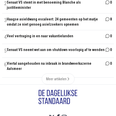
2
Senaat VS stemt in met benoeming Blanche als
0
justitieminister
3
Haagse asieldwang escaleert: 24 gemeenten op het matje
8
omdat ze niet genoeg asielzoekers opnemen
4
Veel vertraging in en naar vakantielanden
0
5
Senaat VS neemt wet aan om shutdown voorlopig af te wenden
0
6
Viertal aangehouden na inbraak in brandweerkazerne
0
Aalsmeer
Meer artikelen