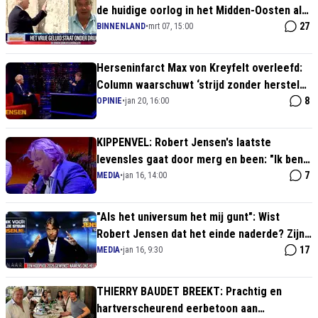
de huidige oorlog in het Midden-Oosten al
lang doorzien
27
BINNENLAND
•
mrt 07, 15:00
Herseninfarct Max von Kreyfelt overleefd:
Column waarschuwt ‘strijd zonder herstel
doodt’ – Robert Jensen niet zo gelukkig
8
OPINIE
•
jan 20, 16:00
KIPPENVEL: Robert Jensen's laatste
levensles gaat door merg en been: "Ik ben
niet bang om te sterven, en dit is waarom"
7
MEDIA
•
jan 16, 14:00
"Als het universum het mij gunt": Wist
Robert Jensen dat het einde naderde? Zijn
laatste woorden tonen zorgen
17
MEDIA
•
jan 16, 9:30
THIERRY BAUDET BREEKT: Prachtig en
hartverscheurend eerbetoon aan