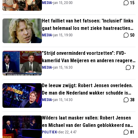
"onsterfelijke vriend" Robert Jensen
15
MEDIA
•
jan 15, 20:00
Het failliet van het fatsoen: 'Inclusief' links
gaat helemaal los met zieke haatreacties
op overleden Robert Jensen
50
MEDIA
•
jan 15, 19:00
"Strijd onverminderd voortzetten": FVD-
kamerlid Van Meijeren en anderen reageren
verslagen op dood Robert Jensen
7
MEDIA
•
jan 15, 16:30
De leeuw zwijgt: Robert Jensen overleden.
De man die Nederland wakker schudde is
niet meer
38
MEDIA
•
jan 15, 14:30
Wilders laat masker vallen: Robert Jensen
en Michael van der Galien geblokkeerd na
kritiek
81
POLITIEK
•
dec 22, 4:47