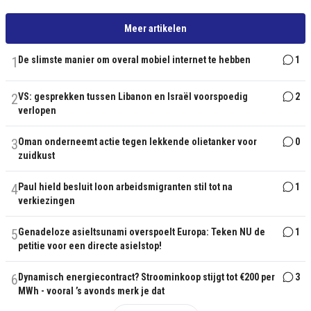
Meer artikelen
1
De slimste manier om overal mobiel internet te hebben
1
2
VS: gesprekken tussen Libanon en Israël voorspoedig
2
verlopen
3
Oman onderneemt actie tegen lekkende olietanker voor
0
zuidkust
4
Paul hield besluit loon arbeidsmigranten stil tot na
1
verkiezingen
5
Genadeloze asieltsunami overspoelt Europa: Teken NU de
1
petitie voor een directe asielstop!
6
Dynamisch energiecontract? Stroominkoop stijgt tot €200 per
3
MWh - vooral ’s avonds merk je dat