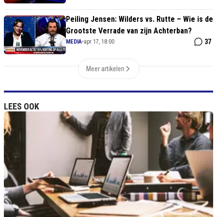
Peiling Jensen: Wilders vs. Rutte – Wie is de
Grootste Verrade van zijn Achterban?
37
MEDIA
•
apr 17, 18:00
Meer artikelen
LEES OOK