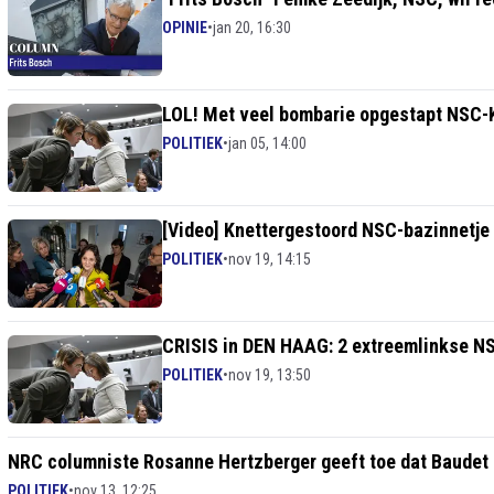
OPINIE
•
jan 20, 16:30
LOL! Met veel bombarie opgestapt NSC-Ka
POLITIEK
•
jan 05, 14:00
[Video] Knettergestoord NSC-bazinnetje 
POLITIEK
•
nov 19, 14:15
CRISIS in DEN HAAG: 2 extreemlinkse N
POLITIEK
•
nov 19, 13:50
NRC columniste Rosanne Hertzberger geeft toe dat Baudet en
POLITIEK
•
nov 13, 12:25