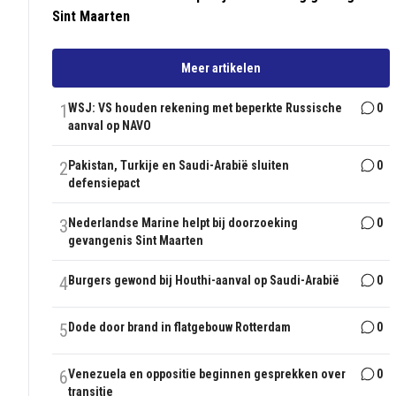
Sint Maarten
Meer artikelen
1
WSJ: VS houden rekening met beperkte Russische
0
aanval op NAVO
2
Pakistan, Turkije en Saudi-Arabië sluiten
0
defensiepact
3
Nederlandse Marine helpt bij doorzoeking
0
gevangenis Sint Maarten
4
Burgers gewond bij Houthi-aanval op Saudi-Arabië
0
5
Dode door brand in flatgebouw Rotterdam
0
6
Venezuela en oppositie beginnen gesprekken over
0
transitie