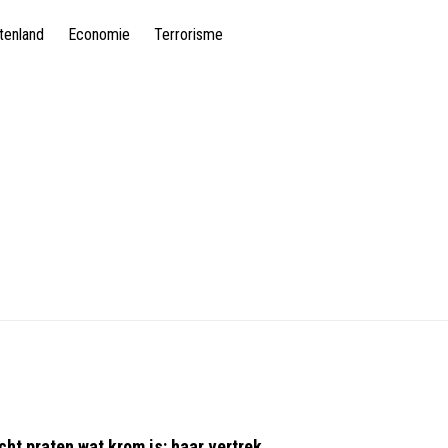
tenland
Economie
Terrorisme
cht praten wat krom is: haar vertrek