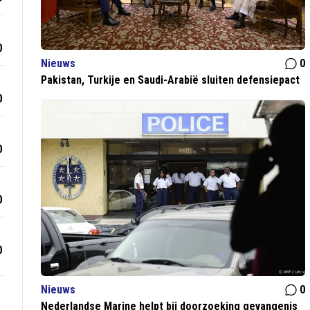
0
Nieuws
0
Pakistan, Turkije en Saudi-Arabië sluiten defensiepact
0
0
0
0
Nieuws
0
Nederlandse Marine helpt bij doorzoeking gevangenis