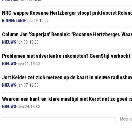
NRC-wappie Rosanne Hertzberger sloopt prikfascist Roland
BINNENLAND
•
sep 09, 10:02
Column Jan 'Superjan' Bennink: "Rosanne Hertzberger. Waar
NIEUWS
•
jun 09, 19:00
Problemen met advertentie-inkomsten? GeenStijl verkocht 
NIEUWS
•
sep 11, 19:00
Jort Kelder zet zich meteen op de kaart in nieuwe radioshow
NIEUWS
•
jan 07, 19:00
Waarom een kant-en-klare maaltijd met Kerst net zo goed i
NIEUWS
•
dec 24, 15:30
Meer ar