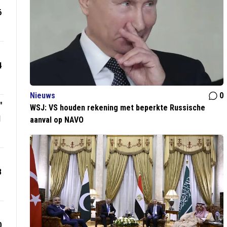
6
4
Nieuws
0
"
WSJ: VS houden rekening met beperkte Russische
1
aanval op NAVO
3
0