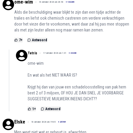
ome-wim
16 oktober 2024 om 20:54
+
132281
Alds die beschuldiging waar blijkt te zijn dan een tijdje achter de
tralies en liefst ook chemisch castreren om verdere verkrachtigen
door het vieze dier te voorkomen, want daar zal hij pas mee stoppen
als met zijn leuter alleen nog maar ramen kan zemen.
7
+
Antwoord
Tetris
17 oktober 2024 om 1:31
+
22240
ome-wim
En wat als het NIET WAAR IS?
Krijgt hij dan van jouw een schadeloosstelling van pak hem
beet 2 of 3 miljoen, OF HOU JE DAN SNEL JE VOORBARIGE
SUGGESTIEVE MUILWERK INEENS DICHT??
1
+
Antwoord
Elske
16 oktober 2024 om 19:45
+
25769
Men weet niet wat er gebeurt is, afwachten.