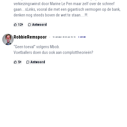
verkiezingswinst door Marine Le Pen maar zelf over de schreef
gaan....sLinks, vooral die met een gigantisch vermogen op de bank,
denken nog steeds boven de wet te staan.....!!!.
12
+
Antwoord
RobbieRemspoor
16 oktober 2024 om 18:16
+
24148
“Geen toeval” volgens Mbob.
Voetballers doen dus ook aan complottheorieën?
5
+
Antwoord