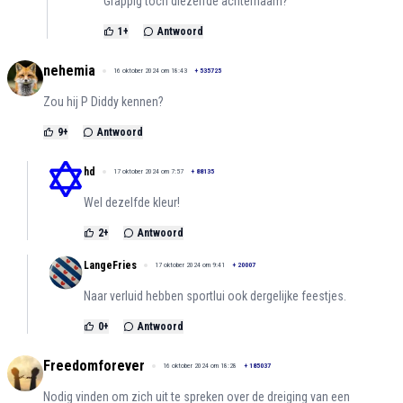
Grappig toch diezelfde achternaam?
1
+
Antwoord
nehemia
16 oktober 2024 om 18:43
+
535725
Zou hij P Diddy kennen?
9
+
Antwoord
hd
17 oktober 2024 om 7:57
+
88135
Wel dezelfde kleur!
2
+
Antwoord
LangeFries
17 oktober 2024 om 9:41
+
20007
Naar verluid hebben sportlui ook dergelijke feestjes.
0
+
Antwoord
Freedomforever
16 oktober 2024 om 18:28
+
185037
Nodig vinden om zich uit te spreken over de dreiging van een