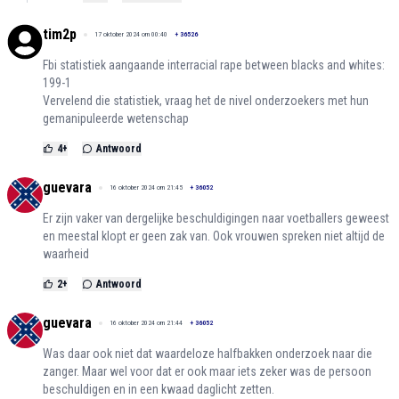
tim2p
17 oktober 2024 om 00:40
+
36526
Fbi statistiek aangaande interracial rape between blacks and whites:
199-1
Vervelend die statistiek, vraag het de nivel onderzoekers met hun
gemanipuleerde wetenschap
4
+
Antwoord
guevara
16 oktober 2024 om 21:45
+
36052
Er zijn vaker van dergelijke beschuldigingen naar voetballers geweest
en meestal klopt er geen zak van. Ook vrouwen spreken niet altijd de
waarheid
2
+
Antwoord
guevara
16 oktober 2024 om 21:44
+
36052
Was daar ook niet dat waardeloze halfbakken onderzoek naar die
zanger. Maar wel voor dat er ook maar iets zeker was de persoon
beschuldigen en in een kwaad daglicht zetten.