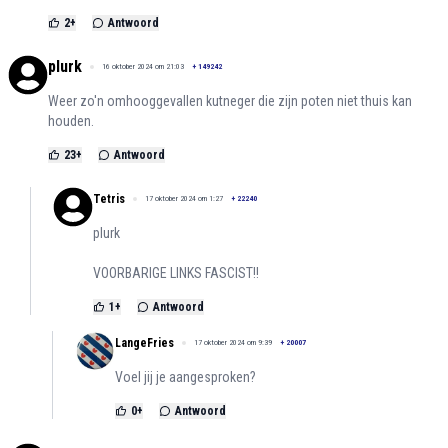
2
+
Antwoord
plurk
16 oktober 2024 om 21:03
+
149242
Weer zo'n omhooggevallen kutneger die zijn poten niet thuis kan
houden.
23
+
Antwoord
Tetris
17 oktober 2024 om 1:27
+
22240
plurk
VOORBARIGE LINKS FASCIST!!
1
+
Antwoord
LangeFries
17 oktober 2024 om 9:39
+
20007
Voel jij je aangesproken?
0
+
Antwoord