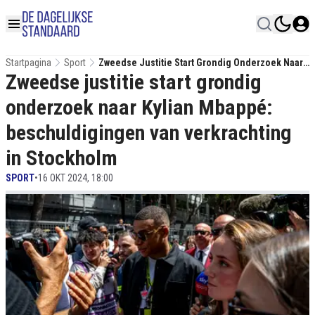
Startpagina
Sport
Zweedse Justitie Start Grondig Onderzoek Naar
Zweedse justitie start grondig
Kylian Mbappé: Beschuldigingen Van
Verkrachting In Stockholm
onderzoek naar Kylian Mbappé:
beschuldigingen van verkrachting
in Stockholm
SPORT
•
16 OKT 2024, 18:00