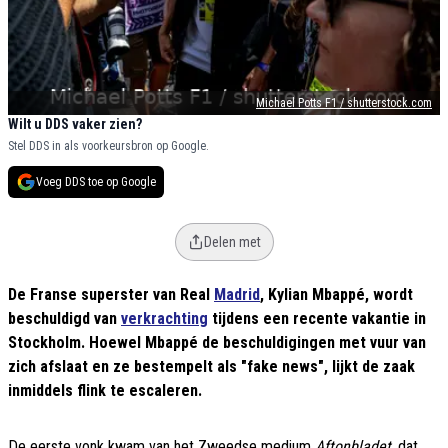
Michael Potts F1 / shutterstock.com
Wilt u DDS vaker zien?
Stel DDS in als voorkeursbron op Google.
Voeg DDS toe op Google
Delen met
De Franse superster van Real
Madrid
, Kylian Mbappé, wordt
beschuldigd van
verkrachting
tijdens een recente vakantie in
Stockholm. Hoewel Mbappé de beschuldigingen met vuur van
zich afslaat en ze bestempelt als "fake news", lijkt de zaak
inmiddels flink te escaleren.
De eerste vonk kwam van het Zweedse medium
Aftonbladet
, dat