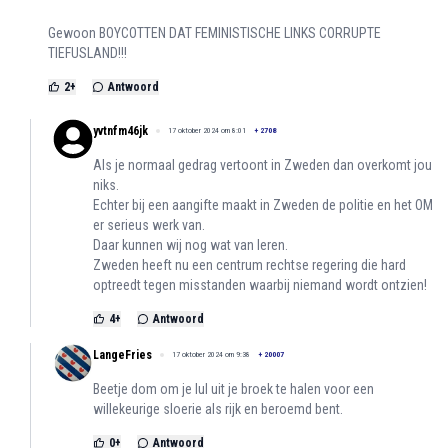
Gewoon BOYCOTTEN DAT FEMINISTISCHE LINKS CORRUPTE
TIEFUSLAND!!!
2
+
Antwoord
yvtnfm46jk
17 oktober 2024 om 8:01
+
2708
Als je normaal gedrag vertoont in Zweden dan overkomt jou
niks.
Echter bij een aangifte maakt in Zweden de politie en het OM
er serieus werk van.
Daar kunnen wij nog wat van leren.
Zweden heeft nu een centrum rechtse regering die hard
optreedt tegen misstanden waarbij niemand wordt ontzien!
4
+
Antwoord
LangeFries
17 oktober 2024 om 9:38
+
20007
Beetje dom om je lul uit je broek te halen voor een
willekeurige sloerie als rijk en beroemd bent.
0
+
Antwoord