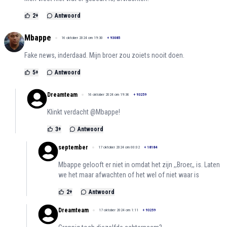
2
+
Antwoord
Mbappe
16 oktober 2024 om 19:30
+
93085
Fake news, inderdaad. Mijn broer zou zoiets nooit doen.
5
+
Antwoord
Dreamteam
16 oktober 2024 om 19:36
+
93259
Klinkt verdacht @Mbappe!
3
+
Antwoord
september
17 oktober 2024 om 00:02
+
18184
Mbappe gelooft er niet in omdat het zijn ,,Broer,, is. Laten
we het maar afwachten of het wel of niet waar is
2
+
Antwoord
Dreamteam
17 oktober 2024 om 1:11
+
93259