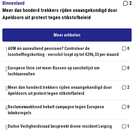
Binnenland
2
Meer dan honderd trekkers rijden onaangekondigd door
Apeldoorn uit protest tegen stikstofbeleid
Meer artikelen
1
AOW én aanvullend pensioen? Controleer de
0
loonheffingskorting - verschil loopt op tot €296,33 per maand
2
Europese Unie zet meer Russen op sanctielijst om
0
luchtaanvallen
3
Meer dan honderd trekkers rijden onaangekondigd door
2
Apeldoorn uit protest tegen stikstofbeleid
4
Reclamewaakhond hekelt campagne tegen Europese
0
tabaksregels
5
Duitse Veiligheidsraad bespreekt drone-incident Leipzig
1