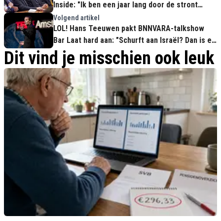
Inside: "Ik ben een jaar lang door de stront
gehaald!"
Volgend artikel
LOL! Hans Teeuwen pakt BNNVARA-talkshow
Bar Laat hard aan: "Schurft aan Israël? Dan is er
plek voor jou!"
Dit vind je misschien ook leuk