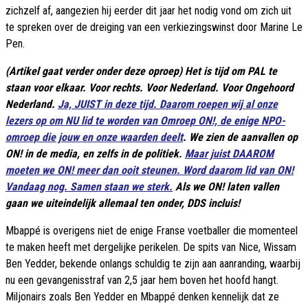
zichzelf af, aangezien hij eerder dit jaar het nodig vond om zich uit
te spreken over de dreiging van een verkiezingswinst door Marine Le
Pen.
(Artikel gaat verder onder deze oproep) Het is tijd om PAL te
staan voor elkaar. Voor rechts. Voor Nederland. Voor Ongehoord
Nederland.
Ja, JUIST in deze tijd. Daarom roepen wij al onze
lezers op om NU lid te worden van Omroep ON!, de enige NPO-
omroep die jouw en onze waarden deelt
. We zien de aanvallen op
ON! in de media, en zelfs in de politiek.
Maar juist DAAROM
moeten we ON! meer dan ooit steunen. Word daarom lid van ON!
Vandaag nog. Samen staan we sterk.
Als we ON! laten vallen
gaan we uiteindelijk allemaal ten onder, DDS incluis!
Mbappé is overigens niet de enige Franse voetballer die momenteel
te maken heeft met dergelijke perikelen. De spits van Nice, Wissam
Ben Yedder, bekende onlangs schuldig te zijn aan aanranding, waarbij
nu een gevangenisstraf van 2,5 jaar hem boven het hoofd hangt.
Miljonairs zoals Ben Yedder en Mbappé denken kennelijk dat ze