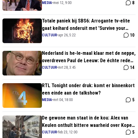
naar RTL
8
MEDIA
•
mei 12, 9:00
Totale paniek bij SBS6: Arrogante tv-elite
gaat keihard onderuit met 'Survive your
family'
10
CULTUUR
•
apr 26, 5:22
Nederland is he-le-maal klaar met de neppe,
overdreven Paul de Leeuw: De échte reden
waarom hij van de buis verdwijnt
14
CULTUUR
•
mrt 28, 3:45
RTL Tonight onder druk: komt er binnenkort
een einde aan de talkshow?
5
MEDIA
•
mrt 04, 18:00
De gewone man staat in de kou: Alex van
Keulen onthult bittere waarheid over Kopen
Zonder Kijken
5
CULTUUR
•
feb 23, 12:00