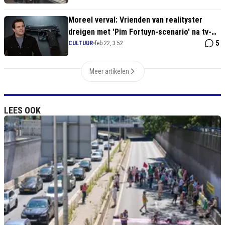
Moreel verval: Vrienden van realityster
dreigen met 'Pim Fortuyn-scenario' na tv-
kritiek
5
CULTUUR
•
feb 22, 3:52
Meer artikelen
LEES OOK