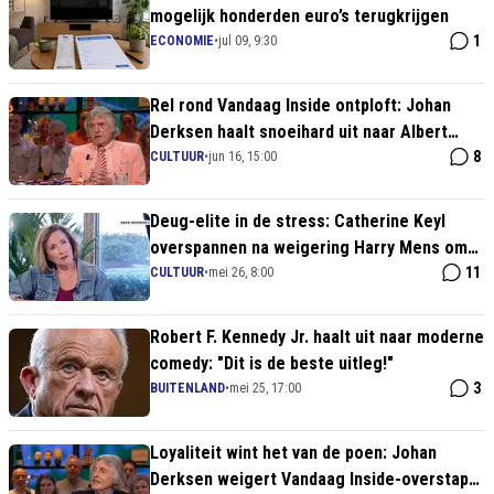
mogelijk honderden euro’s terugkrijgen
1
ECONOMIE
•
jul 09, 9:30
Rel rond Vandaag Inside ontploft: Johan
Derksen haalt snoeihard uit naar Albert
Verlinde
8
CULTUUR
•
jun 16, 15:00
Deug-elite in de stress: Catherine Keyl
overspannen na weigering Harry Mens om
mee te janken over Andrew Tate
11
CULTUUR
•
mei 26, 8:00
Robert F. Kennedy Jr. haalt uit naar moderne
comedy: "Dit is de beste uitleg!"
3
BUITENLAND
•
mei 25, 17:00
Loyaliteit wint het van de poen: Johan
Derksen weigert Vandaag Inside-overstap