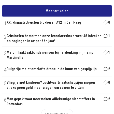
Meer artikelen
1
XR: klimaatactivisten blokkeren A12 in Den Haag
0
2
Criminelen bestormen onze brandweerkazernes: 48 inbraken
1
en pogingen in amper één jaar!
3
Meloni laakt vakbondsmensen bij herdenking mijnramp
1
Marcinelle
4
Bulgarije meldt ontplofte drone in de buurt van gaspijplijn
2
5
Vlieg je met kinderen? Luchtvaartmaatschappijen mogen
0
straks geen geld meer vragen om samen te zitten
6
Man gepakt voor neersteken willekeurige slachtoffers in
2
Rotterdam