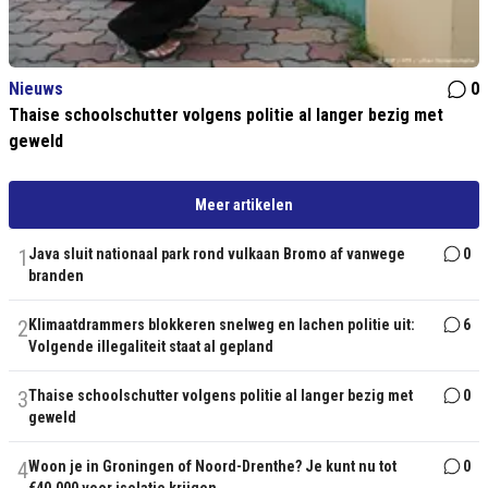
Nieuws
0
Thaise schoolschutter volgens politie al langer bezig met
geweld
Meer artikelen
1
Java sluit nationaal park rond vulkaan Bromo af vanwege
0
branden
2
Klimaatdrammers blokkeren snelweg en lachen politie uit:
6
Volgende illegaliteit staat al gepland
3
Thaise schoolschutter volgens politie al langer bezig met
0
geweld
4
Woon je in Groningen of Noord-Drenthe? Je kunt nu tot
0
€40.000 voor isolatie krijgen