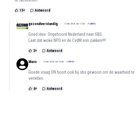
te faciliteren?
15
+
Antwoord
gezondverstandig
12 mei 2026 om 11:08
+
24572
Goed idee. Ongehoord Nederland naar SBS.
Laat dat woke NPO en de CvdM erin zakken!!!!
3
+
Antwoord
Mass
12 mei 2026 om 13:48
+
59121
Goede vraag ON hoort ook bij sbs gewoon om de waarheid te
vertellen.
4
+
Antwoord