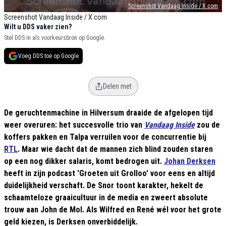
Screenshot Vandaag Inside / X.com
Screenshot Vandaag Inside / X.com
Wilt u DDS vaker zien?
Stel DDS in als voorkeursbron op Google.
Voeg DDS toe op Google
Delen met
De geruchtenmachine in Hilversum draaide de afgelopen tijd
weer overuren: het succesvolle trio van
Vandaag Inside
zou de
koffers pakken en Talpa verruilen voor de concurrentie bij
RTL
. Maar wie dacht dat de mannen zich blind zouden staren
op een nog dikker salaris, komt bedrogen uit.
Johan Derksen
heeft in zijn podcast 'Groeten uit Grolloo' voor eens en altijd
duidelijkheid verschaft. De Snor toont karakter, hekelt de
schaamteloze graaicultuur in de media en zweert absolute
trouw aan John de Mol. Als Wilfred en René wél voor het grote
geld kiezen, is Derksen onverbiddelijk.