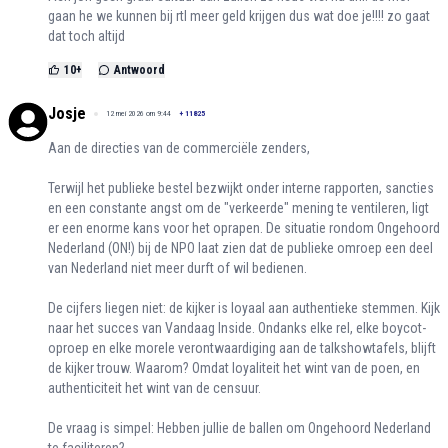
gaan he we kunnen bij rtl meer geld krijgen dus wat doe je!!!! zo gaat
dat toch altijd
10
+
Antwoord
Josje
12 mei 2026 om 9:44
+
11825
Aan de directies van de commerciële zenders,
Terwijl het publieke bestel bezwijkt onder interne rapporten, sancties
en een constante angst om de "verkeerde" mening te ventileren, ligt
er een enorme kans voor het oprapen. De situatie rondom Ongehoord
Nederland (ON!) bij de NPO laat zien dat de publieke omroep een deel
van Nederland niet meer durft of wil bedienen.
De cijfers liegen niet: de kijker is loyaal aan authentieke stemmen. Kijk
naar het succes van Vandaag Inside. Ondanks elke rel, elke boycot-
oproep en elke morele verontwaardiging aan de talkshowtafels, blijft
de kijker trouw. Waarom? Omdat loyaliteit het wint van de poen, en
authenticiteit het wint van de censuur.
De vraag is simpel: Hebben jullie de ballen om Ongehoord Nederland