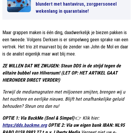
blundert met hantavirus, zorgpersoneel
wekenlang in quarantaine!
Maar grappen maken is één ding, daadwerkelijk je biezen pakken is
een tweede. Volgens Derksen is er simpelweg geen sprake van een
vertrek. Het trio zit muurvast bij de zender van John de Mol en daar
is de analist eigenlijk maar wat blij mee.
ZE WILLEN DAT WE ZWIJGEN: Steun DDS in de strijd tegen de
elitaire bubbel van Hilversum! (LET OP: HET ARTIKEL GAAT
HIERONDER DIRECT VERDER!)
Terwijl de mediamagnaten met miljoenen smijten, brengen wij u
het nuchtere en eerlijke nieuws. Blijft het onafhankelijke geluid
behouden? Steun ons dan nu!
OPTIE 1: Via BackMe (Snel & Simpel)
👉
Klik hier:
https://dds.backme.org
OPTIE 2: Via uw eigen bank IBAN: NL95
RABO 0159 0983 27 t.n.v. Liberty Media
Vergeet niet uw e-