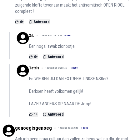
zuigende kleffe tovenaar maakt het antisemitisch OPEN RIOOL
compleet !
6
+
Antwoord
XiL
12 mei 2026 om 15:20
+
5917
Een nogal zwak zionbotje.
0
+
Antwoord
Tetris
13 mei 2026 om 00:48
+
22259
En WIE BEN JIJ DAN EXTREEM-LINKSE NSBer?
Derksen heeft volkomen gelijk!
LAZER ANDERS OP NAAR DE Joop!
1
+
Antwoord
genoegisgenoeg
12 mei 2026 om 9:50
+
8302
Ach joh geen graai cultuur dan zullen ze heus wel na dhr. de mol