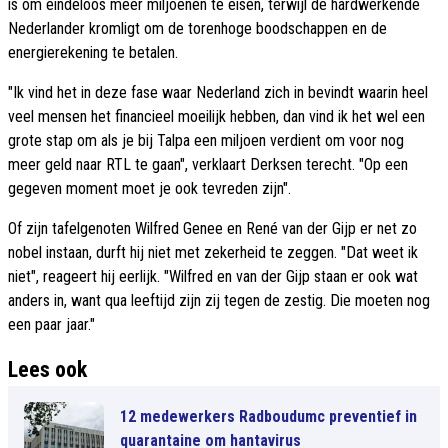
is om eindeloos meer miljoenen te eisen, terwijl de hardwerkende
Nederlander kromligt om de torenhoge boodschappen en de
energierekening te betalen.
"Ik vind het in deze fase waar Nederland zich in bevindt waarin heel
veel mensen het financieel moeilijk hebben, dan vind ik het wel een
grote stap om als je bij Talpa een miljoen verdient om voor nog
meer geld naar RTL te gaan", verklaart Derksen terecht. "Op een
gegeven moment moet je ook tevreden zijn".
Of zijn tafelgenoten Wilfred Genee en René van der Gijp er net zo
nobel instaan, durft hij niet met zekerheid te zeggen. "Dat weet ik
niet", reageert hij eerlijk. "Wilfred en van der Gijp staan er ook wat
anders in, want qua leeftijd zijn zij tegen de zestig. Die moeten nog
een paar jaar."
Lees ook
12 medewerkers Radboudumc preventief in
quarantaine om hantavirus