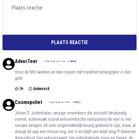
PLAATS REACTIE
AdverTeer
12 mei 2026 om 17:28
+
34424
Voor de Mol werken en dan roepen dat loyaliteit belangrijker is dan
geld.
3
+
Antwoord
Cosmopoliet
12 mei 2026 om 13:06
+
55312
Johan D. Jodenhater, ranzige smeerkees die zichzelf deskundig
noemt, schreeuwt vooral antisemitische vuilspuiterij de eter in, het
nieuwe deugen, zit zeer ongemakkelijk keurig gekleed te zijn, maar, al
draagt de aap een mooie ring, het is en blijft een lelijk ding !!! blatende
dorpsidioot Gijp gehoorzaamt zijn jodenhatende miep en Genee, de