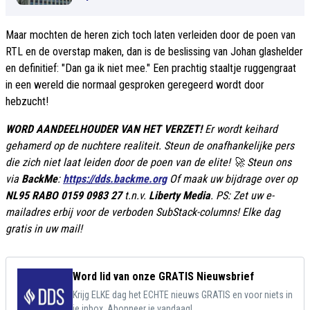
Maar mochten de heren zich toch laten verleiden door de poen van
RTL en de overstap maken, dan is de beslissing van Johan glashelder
en definitief: "Dan ga ik niet mee." Een prachtig staaltje ruggengraat
in een wereld die normaal gesproken geregeerd wordt door
hebzucht!
WORD AANDEELHOUDER VAN HET VERZET!
Er wordt keihard
gehamerd op de nuchtere realiteit. Steun de onafhankelijke pers
die zich niet laat leiden door de poen van de elite! 🚀 Steun ons
via
BackMe
:
https://dds.backme.org
Of maak uw bijdrage over op
NL95 RABO 0159 0983 27
t.n.v.
Liberty Media
. PS: Zet uw e-
mailadres erbij voor de verboden SubStack-columns! Elke dag
gratis in uw mail!
Word lid van onze GRATIS Nieuwsbrief
Krijg ELKE dag het ECHTE nieuws GRATIS en voor niets in
je inbox. Abonneer je vandaag!