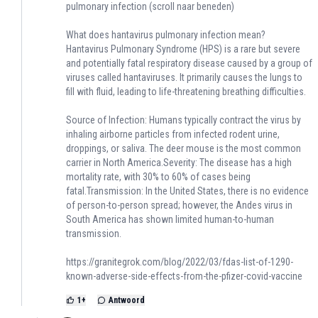
pulmonary infection (scroll naar beneden)
What does hantavirus pulmonary infection mean?
Hantavirus Pulmonary Syndrome (HPS) is a rare but severe
and potentially fatal respiratory disease caused by a group of
viruses called hantaviruses. It primarily causes the lungs to
fill with fluid, leading to life-threatening breathing difficulties.
Source of Infection: Humans typically contract the virus by
inhaling airborne particles from infected rodent urine,
droppings, or saliva. The deer mouse is the most common
carrier in North America.Severity: The disease has a high
mortality rate, with 30% to 60% of cases being
fatal.Transmission: In the United States, there is no evidence
of person-to-person spread; however, the Andes virus in
South America has shown limited human-to-human
transmission.
https://granitegrok.com/blog/2022/03/fdas-list-of-1290-
known-adverse-side-effects-from-the-pfizer-covid-vaccine
1
+
Antwoord