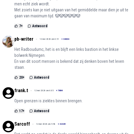
men echt ziek wordt.
Met zoiets kan je niet uitgaan van het gemiddelde maar dien je uit te
gaan van maximum tijd. 🤡🤡🤡🤡🤡🤡
7
+
Antwoord
pb-writer
12 mei 2026 om 6:51
+
34604
Het Radboudumc, het is en blijft een links bastion in het linkse
bolwerk Nijmegen.
En van dit soort mensen is bekend dat zij denken boven het leven
staan.
20
+
Antwoord
frank.t
12 mei 2026 om 6:05
+
7884
Open grenzen is ziektes binnen brengen.
17
+
Antwoord
Sarcoff
12 mei 2026 om 5:58
+
32345