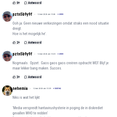
0
+
Antwoord
pztn5b9y9f
12 mei 2026 om 15:48
+
3959
Ooh ja. Geen nieuwe verkiezingen omdat straks een nood situatie
dreigt.
Hoe is het mogelijk he’.
2
+
Antwoord
pztn5b9y9f
12 mei 2026 om 15:45
+
3959
Nogmaals . Opzet . Gaos gaos gaos creëren opdracht WEF. Blijf je
maar lekker bang maken. Succes.
3
+
Antwoord
nehemia
12 mei 2026 om 15:39
+
535742
Niks is wat het lijkt
'Media verspreidt hantavirushysterie in poging de in diskrediet
gevallen WHO te redden'