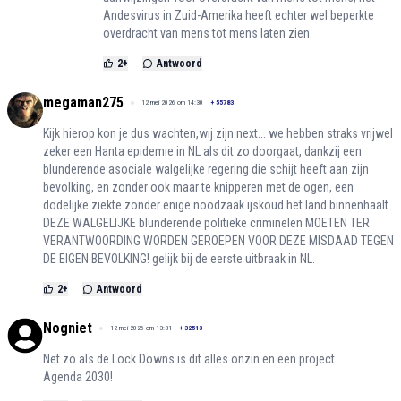
Andesvirus in Zuid-Amerika heeft echter wel beperkte
overdracht van mens tot mens laten zien.
2
+
Antwoord
megaman275
12 mei 2026 om 14:30
+
55783
Kijk hierop kon je dus wachten,wij zijn next... we hebben straks vrijwel
zeker een Hanta epidemie in NL als dit zo doorgaat, dankzij een
blunderende asociale walgelijke regering die schijt heeft aan zijn
bevolking, en zonder ook maar te knipperen met de ogen, een
dodelijke ziekte zonder enige noodzaak ijskoud het land binnenhaalt.
DEZE WALGELIJKE blunderende politieke criminelen MOETEN TER
VERANTWOORDING WORDEN GEROEPEN VOOR DEZE MISDAAD TEGEN
DE EIGEN BEVOLKING! gelijk bij de eerste uitbraak in NL.
2
+
Antwoord
Nogniet
12 mei 2026 om 13:31
+
32513
Net zo als de Lock Downs is dit alles onzin en een project.
Agenda 2030!