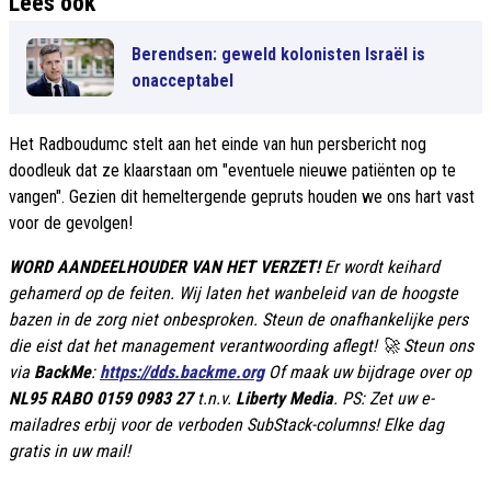
Lees ook
Berendsen: geweld kolonisten Israël is
onacceptabel
Het Radboudumc stelt aan het einde van hun persbericht nog
doodleuk dat ze klaarstaan om "eventuele nieuwe patiënten op te
vangen". Gezien dit hemeltergende gepruts houden we ons hart vast
voor de gevolgen!
WORD AANDEELHOUDER VAN HET VERZET!
Er wordt keihard
gehamerd op de feiten. Wij laten het wanbeleid van de hoogste
bazen in de zorg niet onbesproken. Steun de onafhankelijke pers
die eist dat het management verantwoording aflegt! 🚀 Steun ons
via
BackMe
:
https://dds.backme.org
Of maak uw bijdrage over op
NL95 RABO 0159 0983 27
t.n.v.
Liberty Media
. PS: Zet uw e-
mailadres erbij voor de verboden SubStack-columns! Elke dag
gratis in uw mail!