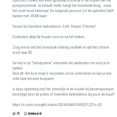
Oplichters steken een klein gipsplaatschroefje in de houder van het
pompmondstuk. Je betaalt, tankt, hangt het mondstuk terug... maar
het reset nooit helemaal. De volgende persoon (of de oplichter) blijft
tanken met JOUW kaart.
Gezien bij meerdere tankstations. Echt. Simpel. Effectief.
Controleer altijd de houder voor en na het tanken.
Zorg ervoor dat het mondstuk volledig vastklikt en dat het scherm
reset naar $0.
Ga niet in op "behulpzame" vreemden die aanbieden om voor je te
tanken.
Deel dit. Het kost maar 5 seconden om te controleren en kan je een
volle tank benzine besparen.
Is deze oplichting met het schroefje in de houder bij benzinepompen
bevestigd door de politie of meerdere tankstations bij jou in de buurt?
https://x.com/cecegkh/status/2053656863359525122?s=20
7
+
Antwoord