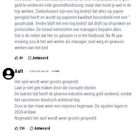
geld te verdienen inde gezondheidszorg, maar dan moet je wel in de
top werken. Ziekenhuizen zijn een log bedrijf dat alles op papier
geregeld heeft en wordt op papieren kwaliteit beoordeeld met een “
goude plak. Verder blijft het een log bedrijf dat drijft op afspraken en
protocollen. De totaal nietsnutten van managers bepalen alles.
Dat is de reden dat het zo gelopen is in het Radboud. Na 46 jaar
ervaring zou ik het wel weten als manager, snel weg en gewoon
werken aan het bed.
6
+
Antwoord
Aalt
12 mei 2026 om 8:46
+
11050
Het spel wordt weer groots gespeeld.
Laat je niet gek maken door die corrupte idioten.
De laatste tijd heeft de pharma industrie weinig geld verdiend, omdat
het vaccineren drastisch achteruit liep.
Gooi er dan maar weer een nepvirus tegenaan. De spuiten lagen in
2024 al klaar.
Nogmaals het spel wordt weer groots gespeeld.
13
+
Antwoord