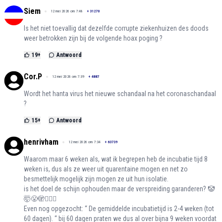
Siem
12 mei 2026 om 7:48
+
31270
Is het niet toevallig dat dezelfde corrupte ziekenhuizen des doods
weer betrokken zijn bij de volgende hoax poging ?
19
+
Antwoord
Cor.P
12 mei 2026 om 7:39
+
4887
Wordt het hanta virus het nieuwe schandaal na het coronaschandaal
?
15
+
Antwoord
henrivham
12 mei 2026 om 7:34
+
63739
Waarom maar 6 weken als, wat ik begrepen heb de incubatie tijd 8
weken is, dus als ze weer uit quarentaine mogen en net zo
besmettelijk mogelijk zijn mogen ze uit hun isolatie.
is het doel de schijn ophouden maar de verspreiding garanderen? 🤡
🤯😤🫣😵‍💫🥴
Even nog opgezocht: “ De gemiddelde incubatietijd is 2-4 weken (tot
60 dagen). “ bij 60 dagen praten we dus al over bijna 9 weken voordat