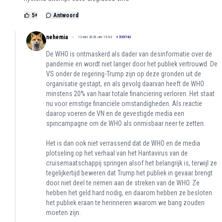
5
+
Antwoord
nehemia
12 mei 2026 om 15:43
+
535742
De WHO is ontmaskerd als dader van desinformatie over de
pandemie en wordt niet langer door het publiek vertrouwd. De
VS onder de regering-Trump zijn op deze gronden uit de
organisatie gestapt, en als gevolg daarvan heeft de WHO
minstens 20% van haar totale financiering verloren. Het staat
nu voor ernstige financiële omstandigheden. Als reactie
daarop voeren de VN en de gevestigde media een
spincampagne om de WHO als onmisbaar neer te zetten.
Het is dan ook niet verrassend dat de WHO en de media
plotseling op het verhaal van het Hantavirus van de
cruisemaatschappij springen alsof het belangrijk is, terwijl ze
tegelijkertijd beweren dat Trump het publiek in gevaar brengt
door niet deel te nemen aan de streken van de WHO. Ze
hebben het geld hard nodig, en daarom hebben ze besloten
het publiek eraan te herinneren waarom we bang zouden
moeten zijn.