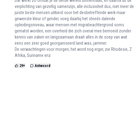
Dat werkt zo omdat je de derde wereld binnenhaalt, en daarna uit de
verplichting van gezellig samenzijn, alle inclusiviteit dus, niet meer de
juiste beste mensen uitkiest voor het desbetreffende werk maar
gewenste kleur of gender, voeg daarbij het steeds dalende
opleidingsniveau, waar mensen met migratieachtergrond soms
gematst worden, een overheid die zich overal mee bemoeid zonder
kennis van zaken en langzaamaan draait alles in de soep van wat
eens een zeer goed georganiseerd land was, jammer.
De verwachtingen voor morgen, het word nog erger, zie Rhodesie, Z
Afrika, Suriname enz
29
+
Antwoord