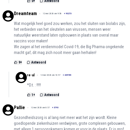
0
+
Antwoord
Dreamteam
12 mei 2026 om 9:58
+
93273
Wat mogelijk heel goed zou werken, zou het sluiten van biolabs zijn,
het verbieden van het sleutelen aan virussen, mensen weer
natuurlijke weerstand laten opbouwen in plaats van overal maar
vaccins voor maken!
We zagen al het verdienmodel Covid-19, die Big Pharma ongekende
macht gaf, dit mag zich nooit meer gaan herhalen!
9
+
Antwoord
re-al
12 mei 2026 om 10:57
+
209781
*D.t. : !!!!!
1
+
Antwoord
Pallie
12 mei 2026 om 8:57
+
3793
Gezondheidszorg is al lang niet meer wat het zijn wordt. Kleine
goedlopende ziekenhuizen verdwijnen, grote complexen gebouwen,
met alleen 1 persoonskamers komen er voor in de plaats. Er is grof