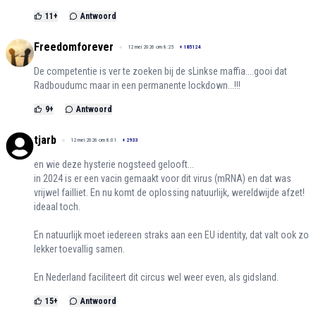
11
+
Antwoord
Freedomforever
12 mei 2026 om 8:25
+
185124
De competentie is ver te zoeken bij de sLinkse maffia....gooi dat
Radboudumc maar in een permanente lockdown...!!!
9
+
Antwoord
tjarb
12 mei 2026 om 8:01
+
2933
en wie deze hysterie nogsteed gelooft...
in 2024 is er een vacin gemaakt voor dit virus (mRNA) en dat was
vrijwel failliet. En nu komt de oplossing natuurlijk, wereldwijde afzet!
ideaal toch.
En natuurlijk moet iedereen straks aan een EU identity, dat valt ook zo
lekker toevallig samen.
En Nederland faciliteert dit circus wel weer even, als gidsland.
15
+
Antwoord