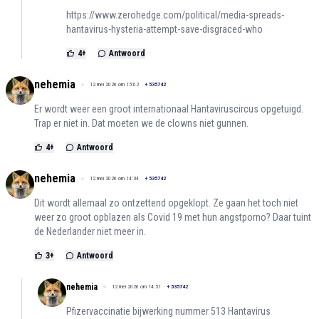
https://www.zerohedge.com/political/media-spreads-
hantavirus-hysteria-attempt-save-disgraced-who
4
+
Antwoord
nehemia
12 mei 2026 om 15:02
+
535742
Er wordt weer een groot internationaal Hantaviruscircus opgetuigd.
Trap er niet in. Dat moeten we de clowns niet gunnen.
4
+
Antwoord
nehemia
12 mei 2026 om 14:34
+
535742
Dit wordt allemaal zo ontzettend opgeklopt. Ze gaan het toch niet
weer zo groot opblazen als Covid 19 met hun angstporno? Daar tuint
de Nederlander niet meer in.
3
+
Antwoord
nehemia
12 mei 2026 om 14:51
+
535742
Pfizervaccinatie bijwerking nummer 513 Hantavirus