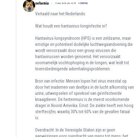
nehemia
12 mei 2026 om 14:59
+
535742
Vertaald naar het Nederlands:
Wat houdt een hantavirus-longinfectie in?
Hantavirus-longsyndroom (HPS) is een zeldzame, maar
ernstige en potentieel dodelijke luchtwegaandoening die
wordt veroorzaakt door een groep virussen die
hantavirussen worden genoemd. Het veroorzaakt
voornamelijk vochtophoping in de longen, wat leidt tot
levensbedreigende ademhalingsproblemen.
Bron van infectie: Mensen lopen het virus meestal op
door het inademen van deeltjes in de lucht afkomstig van
urine, uitwerpselen of speeksel van geïnfecteerde
knaagdieren. De hertenmuis is de meest voorkomende
drager in Noord-Amerika. Ernst: De ziekte heeft een hoog
sterftecijfer, waarbij 30% tot 60% van de gevallen fataal
is.
Overdracht: In de Verenigde Staten zijn er geen
aanwijzingen voor overdracht van mens tot mens; het