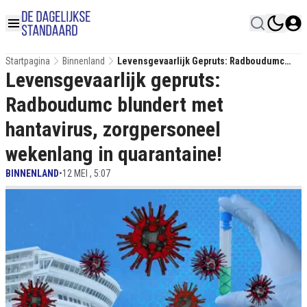
Startpagina
Binnenland
Levensgevaarlijk Gepruts: Radboudumc
Levensgevaarlijk gepruts:
Blundert Met Hantavirus, Zorgpersoneel
Wekenlang In Quarantaine!
Radboudumc blundert met
hantavirus, zorgpersoneel
wekenlang in quarantaine!
BINNENLAND
•
12 MEI , 5:07