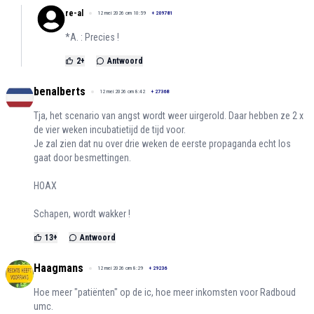
re-al
12 mei 2026 om 10:59
+
209781
*A. : Precies !
2
+
Antwoord
benalberts
12 mei 2026 om 8:42
+
27368
Tja, het scenario van angst wordt weer uirgerold. Daar hebben ze 2 x
de vier weken incubatietijd de tijd voor.
Je zal zien dat nu over drie weken de eerste propaganda echt los
gaat door besmettingen.
HOAX
Schapen, wordt wakker !
13
+
Antwoord
Haagmans
12 mei 2026 om 8:29
+
29236
Hoe meer "patiënten" op de ic, hoe meer inkomsten voor Radboud
umc.