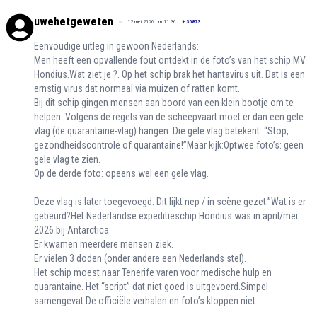
uwehetgeweten
12 mei 2026 om 11:36
+
30873
Eenvoudige uitleg in gewoon Nederlands:
Men heeft een opvallende fout ontdekt in de foto’s van het schip MV
Hondius.Wat ziet je ?. Op het schip brak het hantavirus uit. Dat is een
ernstig virus dat normaal via muizen of ratten komt.
Bij dit schip gingen mensen aan boord van een klein bootje om te
helpen. Volgens de regels van de scheepvaart moet er dan een gele
vlag (de quarantaine-vlag) hangen. Die gele vlag betekent: “Stop,
gezondheidscontrole of quarantaine!”Maar kijk:Optwee foto’s: geen
gele vlag te zien.
Op de derde foto: opeens wel een gele vlag.
Deze vlag is later toegevoegd. Dit lijkt nep / in scène gezet.”Wat is er
gebeurd?Het Nederlandse expeditieschip Hondius was in april/mei
2026 bij Antarctica.
Er kwamen meerdere mensen ziek.
Er vielen 3 doden (onder andere een Nederlands stel).
Het schip moest naar Tenerife varen voor medische hulp en
quarantaine. Het “script” dat niet goed is uitgevoerd.Simpel
samengevat:De officiële verhalen en foto’s kloppen niet.