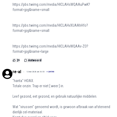
https://pbs.twimg.com/media/HICLAHsWQAAuPwK?
format=jpg&name=small
https://pbs.twimg.com/media/HICLAHvXUAAhHfo?
format=jpg&name=small
https://pbs.twimg.com/media/HICLAHvWQAAv-ZO?
format=jpg&name=large
2
+
Antwoord
re-al
12 mei 2026 om 10:55
+
209781
"hanta"-HOAX.
Totale onzin. Trap er niet [ weer ] in.
Leef gezond, eet gezond, en gebruik natuurlijke middelen.
Wat "virussen" genoemd wordt, is gewoon afbraak van afstervend
dierlijk cel-materiaal.