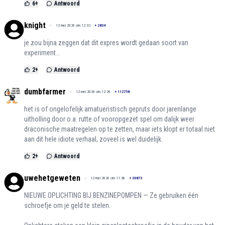
6
+
Antwoord
knight
12 mei 2026 om 12:32
+
2834
je zou bijna zeggen dat dit expres wordt gedaan soort van
experiment...
2
+
Antwoord
dumbfarmer
12 mei 2026 om 12:26
+
112758
het is of ongelofelijk amatueristisch gepruts door jarenlange
uitholling door o.a. rutte of vooropgezet spel om dalijk weer
draconische maatregelen op te zetten, maar iets klopt er totaal niet
aan dit hele idiote verhaal, zoveel is wel duidelijk.
2
+
Antwoord
uwehetgeweten
12 mei 2026 om 11:38
+
30873
NIEUWE OPLICHTING BIJ BENZINEPOMPEN — Ze gebruiken één
schroefje om je geld te stelen.