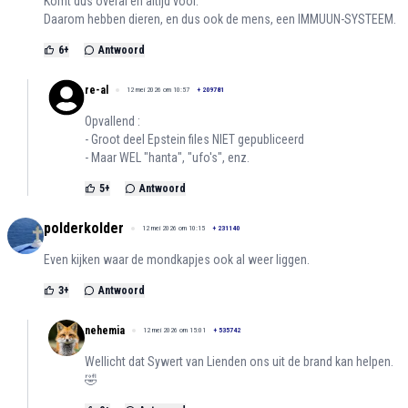
Komt dus overal en altijd voor.
Daarom hebben dieren, en dus ook de mens, een IMMUUN-SYSTEEM.
6
+
Antwoord
re-al
12 mei 2026 om 10:57
+
209781
Opvallend :
- Groot deel Epstein files NIET gepubliceerd
- Maar WEL "hanta", "ufo's", enz.
5
+
Antwoord
polderkolder
12 mei 2026 om 10:15
+
231140
Even kijken waar de mondkapjes ook al weer liggen.
3
+
Antwoord
nehemia
12 mei 2026 om 15:01
+
535742
Wellicht dat Sywert van Lienden ons uit de brand kan helpen.
🤣