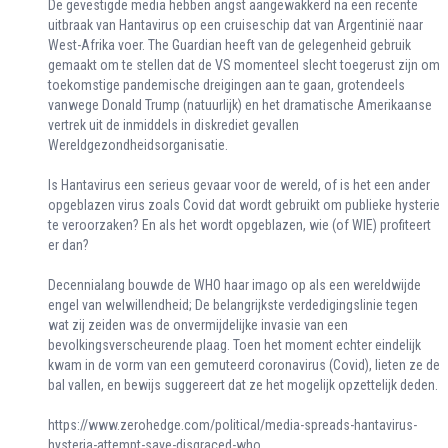
De gevestigde media hebben angst aangewakkerd na een recente
uitbraak van Hantavirus op een cruiseschip dat van Argentinië naar
West-Afrika voer. The Guardian heeft van de gelegenheid gebruik
gemaakt om te stellen dat de VS momenteel slecht toegerust zijn om
toekomstige pandemische dreigingen aan te gaan, grotendeels
vanwege Donald Trump (natuurlijk) en het dramatische Amerikaanse
vertrek uit de inmiddels in diskrediet gevallen
Wereldgezondheidsorganisatie.
Is Hantavirus een serieus gevaar voor de wereld, of is het een ander
opgeblazen virus zoals Covid dat wordt gebruikt om publieke hysterie
te veroorzaken? En als het wordt opgeblazen, wie (of WIE) profiteert
er dan?
Decennialang bouwde de WHO haar imago op als een wereldwijde
engel van welwillendheid; De belangrijkste verdedigingslinie tegen
wat zij zeiden was de onvermijdelijke invasie van een
bevolkingsverscheurende plaag. Toen het moment echter eindelijk
kwam in de vorm van een gemuteerd coronavirus (Covid), lieten ze de
bal vallen, en bewijs suggereert dat ze het mogelijk opzettelijk deden.
https://www.zerohedge.com/political/media-spreads-hantavirus-
hysteria-attempt-save-disgraced-who