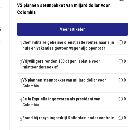
VS plannen steunpakket van miljard dollar voor
Colombia
5
Meer artikelen
1
Chef militaire geheime dienst zette routes naar zijn
0
huis en vakanties gewoon wagenwijd openbaar
2
Vrijwilligers ronden 100 dagen isolatie voor
0
ruimteonderzoek af
3
VS plannen steunpakket van miljard dollar voor
0
Colombia
4
De la Espriella ingezworen als president van
0
Colombia
5
Brand bij recyclingbedrijf Rotterdam onder controle
0