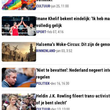
CULTUUR
•
jun 25, 11:00
Imane Khelif bekent eindelijk: 'Ik heb m
volledig gelijk
SPORT
•
feb 07, 4:16
Halsema's Woke-Circus: Dit zijn de ge
BINNENLAND
•
jan 03, 3:52
'Niet te bevatten': Nederland negeert in
regelen
POLITIEK
•
dec 16, 16:30
Heldin J.K. Rowling fileert trans-activi
of je bent slecht'
CULTUUR
•
dec 13, 13:00