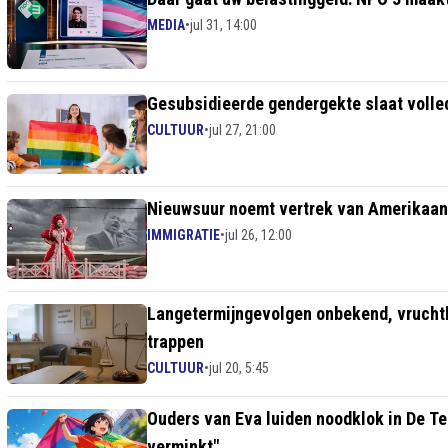
MEDIA
•
jul 31, 14:00
Gesubsidieerde gendergekte slaat volle
CULTUUR
•
jul 27, 21:00
Nieuwsuur noemt vertrek van Amerikaans
IMMIGRATIE
•
jul 26, 12:00
Langetermijngevolgen onbekend, vruchtb
trappen
CULTUUR
•
jul 20, 5:45
Ouders van Eva luiden noodklok in De Te
verminkt"