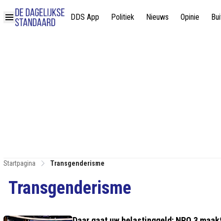
DDS App
Politiek
Nieuws
Opinie
Bui
Startpagina
Transgenderisme
Transgenderisme
Daar gaat uw belastinggeld: NPO 3 maakt