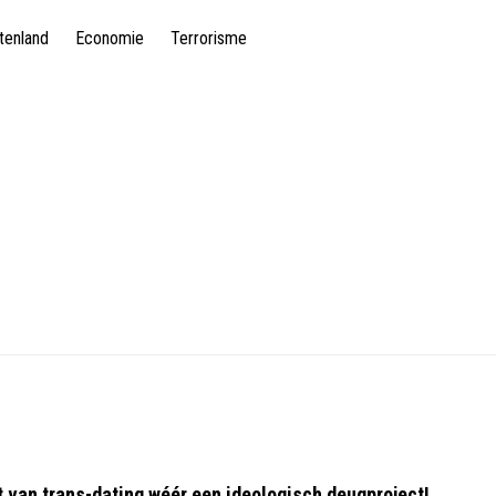
tenland
Economie
Terrorisme
 van trans-dating wéér een ideologisch deugproject!