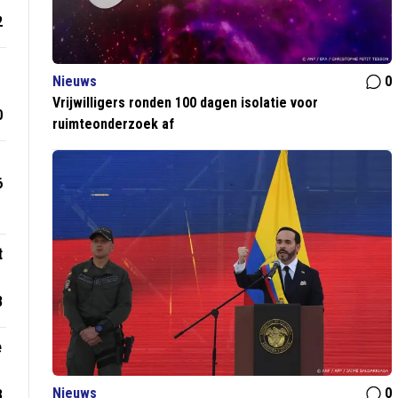
2
Nieuws
0
Vrijwilligers ronden 100 dagen isolatie voor
0
ruimteonderzoek af
6
t
8
e
Nieuws
0
3