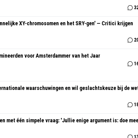
3
annelijke XY-chromosomen en het SRY-gen' — Critici krijgen
2
nomineerden voor Amsterdammer van het Jaar
1
ternationale waarschuwingen en wil geslachtskeuze bij de we
1
sten met één simpele vraag: 'Jullie enige argument is: doe me
1