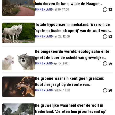
huis durven fietsen, wilde de Haagse
deugelite eerst lekker op zomerreces
12
BINNENLAND
•
jul 30, 17:00
Totale hypocrisie in medialand: Waarom de
‘systematische stroperij’ van de wolf voor
niemand een verrassing is
32
BINNENLAND
•
jun 23, 12:00
De omgekeerde wereld: ecologische elite
geeft de boer de schuld van gruwelijke
wolventerreur
56
BINNENLAND
•
apr 04, 9:00
De groene waanzin kent geen grenzen:
Roofdier jaagt op de route van
basisschoolleerlingen
20
BINNENLAND
•
mrt 24, 18:30
De gruwelijke waarheid over de wolf in
Nederland: 'Ze eten hun prooi levend op'