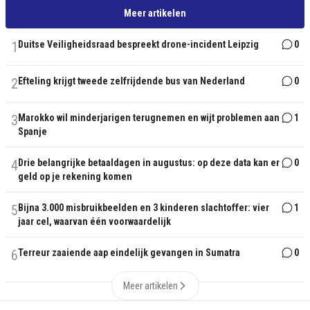
Meer artikelen
1
Duitse Veiligheidsraad bespreekt drone-incident Leipzig
0
2
Efteling krijgt tweede zelfrijdende bus van Nederland
0
3
Marokko wil minderjarigen terugnemen en wijt problemen aan
1
Spanje
4
Drie belangrijke betaaldagen in augustus: op deze data kan er
0
geld op je rekening komen
5
Bijna 3.000 misbruikbeelden en 3 kinderen slachtoffer: vier
1
jaar cel, waarvan één voorwaardelijk
6
Terreur zaaiende aap eindelijk gevangen in Sumatra
0
Meer artikelen