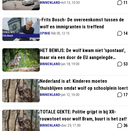
11
BINNENLAND
•
mrt 13, 10:30
-Frits Bosch- De overeenkomst tussen de
wolf en immigranten is treffend
14
OPINIE
•
feb 05, 12:15
HET BEWIJS: De wolf kwam niet 'spontaan',
maar via een door de EU aangelegde
'Wolvensnelweg'
53
BINNENLAND
•
jan 18, 19:00
Nederland is af: Kinderen moeten
thuisblijven omdat wolf op schoolplein loert
17
BINNENLAND
•
jan 12, 16:00
TOTALE GEKTE: Politie grijpt in bij XR-
rouwstoet voor wolf Bram, buurt is het zat!
36
BINNENLAND
•
dec 29, 17:00