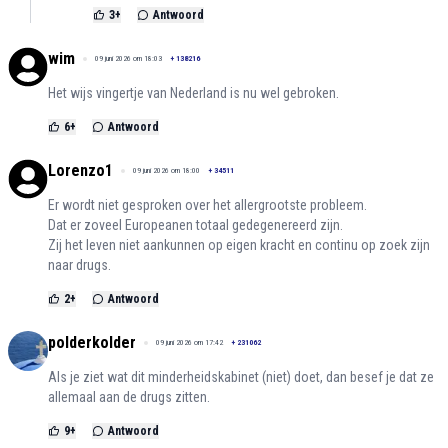
3
+
Antwoord
wim
09 juni 2026 om 18:03
+
138216
Het wijs vingertje van Nederland is nu wel gebroken.
6
+
Antwoord
Lorenzo1
09 juni 2026 om 18:00
+
34511
Er wordt niet gesproken over het allergrootste probleem.
Dat er zoveel Europeanen totaal gedegenereerd zijn.
Zij het leven niet aankunnen op eigen kracht en continu op zoek zijn
naar drugs.
2
+
Antwoord
polderkolder
09 juni 2026 om 17:42
+
231062
Als je ziet wat dit minderheidskabinet (niet) doet, dan besef je dat ze
allemaal aan de drugs zitten.
9
+
Antwoord