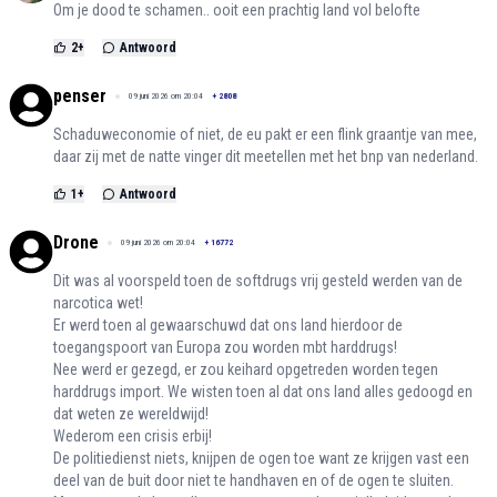
Om je dood te schamen.. ooit een prachtig land vol belofte
2
+
Antwoord
penser
09 juni 2026 om 20:04
+
2808
Schaduweconomie of niet, de eu pakt er een flink graantje van mee,
daar zij met de natte vinger dit meetellen met het bnp van nederland.
1
+
Antwoord
Drone
09 juni 2026 om 20:04
+
16772
Dit was al voorspeld toen de softdrugs vrij gesteld werden van de
narcotica wet!
Er werd toen al gewaarschuwd dat ons land hierdoor de
toegangspoort van Europa zou worden mbt harddrugs!
Nee werd er gezegd, er zou keihard opgetreden worden tegen
harddrugs import. We wisten toen al dat ons land alles gedoogd en
dat weten ze wereldwijd!
Wederom een crisis erbij!
De politiedienst niets, knijpen de ogen toe want ze krijgen vast een
deel van de buit door niet te handhaven en of de ogen te sluiten.