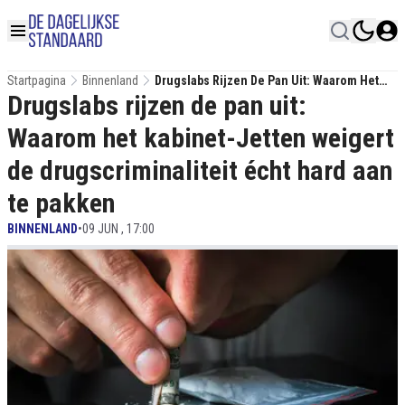
Startpagina
Binnenland
Drugslabs Rijzen De Pan Uit: Waarom Het
Drugslabs rijzen de pan uit:
Kabinet-Jetten Weigert De
Drugscriminaliteit Écht Hard Aan Te Pakken
Waarom het kabinet-Jetten weigert
de drugscriminaliteit écht hard aan
te pakken
BINNENLAND
•
09 JUN , 17:00