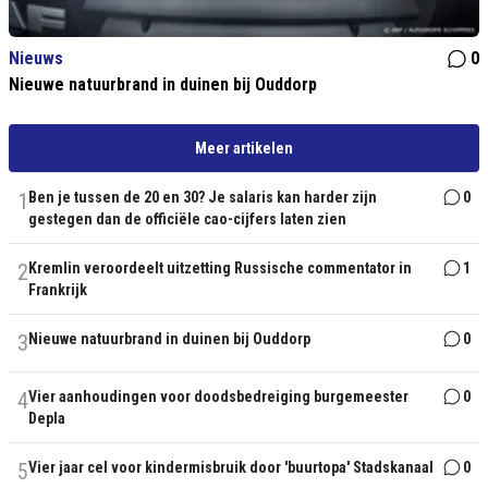
Nieuws
0
Nieuwe natuurbrand in duinen bij Ouddorp
Meer artikelen
1
Ben je tussen de 20 en 30? Je salaris kan harder zijn
0
gestegen dan de officiële cao-cijfers laten zien
2
Kremlin veroordeelt uitzetting Russische commentator in
1
Frankrijk
3
Nieuwe natuurbrand in duinen bij Ouddorp
0
4
Vier aanhoudingen voor doodsbedreiging burgemeester
0
Depla
5
Vier jaar cel voor kindermisbruik door 'buurtopa' Stadskanaal
0