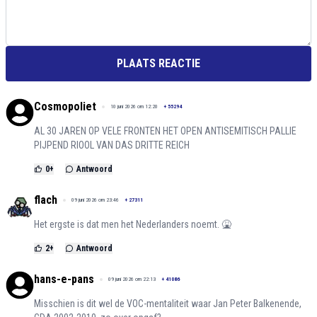
PLAATS REACTIE
Cosmopoliet
10 juni 2026 om 12:20
+
55294
AL 30 JAREN OP VELE FRONTEN HET OPEN ANTISEMITISCH PALLIE
PIJPEND RIOOL VAN DAS DRITTE REICH
0
+
Antwoord
flach
09 juni 2026 om 23:46
+
27311
Het ergste is dat men het Nederlanders noemt. 🤮
2
+
Antwoord
hans-e-pans
09 juni 2026 om 22:13
+
41086
Misschien is dit wel de VOC-mentaliteit waar Jan Peter Balkenende,