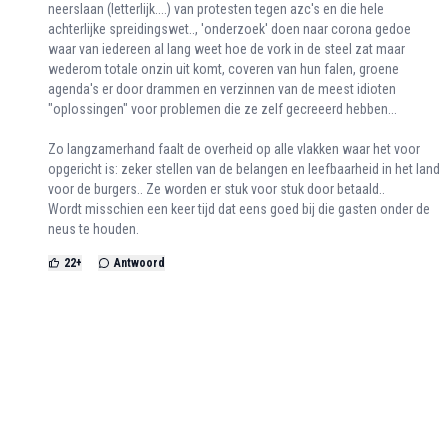
neerslaan (letterlijk....) van protesten tegen azc's en die hele
achterlijke spreidingswet.., 'onderzoek' doen naar corona gedoe
waar van iedereen al lang weet hoe de vork in de steel zat maar
wederom totale onzin uit komt, coveren van hun falen, groene
agenda's er door drammen en verzinnen van de meest idioten
"oplossingen" voor problemen die ze zelf gecreeerd hebben...
Zo langzamerhand faalt de overheid op alle vlakken waar het voor
opgericht is: zeker stellen van de belangen en leefbaarheid in het land
voor de burgers.. Ze worden er stuk voor stuk door betaald..
Wordt misschien een keer tijd dat eens goed bij die gasten onder de
neus te houden.
22
+
Antwoord