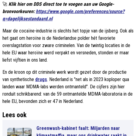
🚀
Klik hier om DDS direct toe te voegen aan uw Google-
bronvoorkeuren:
https://www.google.com/preferences/source?
q=dagelijksestandaard.nl
Maar de cocaïne-industrie is slechts het topje van de ijsberg. Ook als
het gaat om heroïne is de Nederlandse polder hét favoriete
overslagstation voor zware criminelen. Van de twintig locaties in de
hele EU waar heroïne werd verpakt en versneden, stonden er maar
liefst vijftien in ons land.
En de kroon op dit criminele werk wordt gezet door de productie
van synthetische
drugs
. Nederland is "net als in 2023 koploper qua
landen waar MDMA-labs werden ontmanteld". De cijfers zijn hier
ronduit schrikbarend: van de 59 ontmantelde MDMA-laboratoria in de
hele EU, bevonden zich er 47 in Nederland.
Lees ook
Greenwash-kabinet faalt: Miljarden naar
klimaatmaffia, maar ons drinkwater raakt in