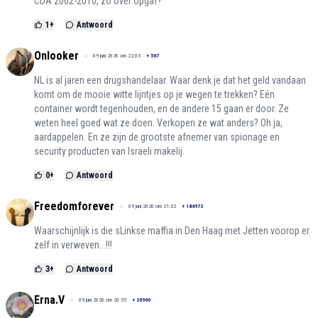
CDA 2002-2010, zo over opgaf?
1
+
Antwoord
Onlooker
09 juni 2026 om 22:05
+
567
NL is al jaren een drugshandelaar. Waar denk je dat het geld vandaan
komt om de mooie witte lijntjes op je wegen te trekken? Eén
container wordt tegenhouden, en de andere 15 gaan er door. Ze
weten heel goed wat ze doen. Verkopen ze wat anders? Oh ja,
aardappelen. En ze zijn de grootste afnemer van spionage en
security producten van Israeli makelij.
0
+
Antwoord
Freedomforever
09 juni 2026 om 21:32
+
184973
Waarschijnlijk is die sLinkse maffia in Den Haag met Jetten voorop er
zelf in verweven...!!!
3
+
Antwoord
Erna.V
09 juni 2026 om 20:55
+
36960