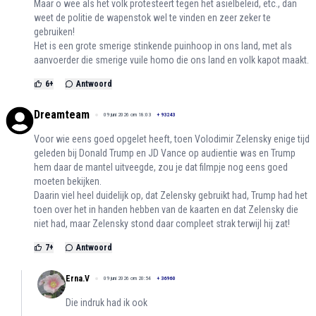
Maar o wee als het volk protesteert tegen het asielbeleid, etc., dan
weet de politie de wapenstok wel te vinden en zeer zeker te
gebruiken!
Het is een grote smerige stinkende puinhoop in ons land, met als
aanvoerder die smerige vuile homo die ons land en volk kapot maakt.
6
+
Antwoord
Dreamteam
09 juni 2026 om 18:03
+
93243
Voor wie eens goed opgelet heeft, toen Volodimir Zelensky enige tijd
geleden bij Donald Trump en JD Vance op audientie was en Trump
hem daar de mantel uitveegde, zou je dat filmpje nog eens goed
moeten bekijken.
Daarin viel heel duidelijk op, dat Zelensky gebruikt had, Trump had het
toen over het in handen hebben van de kaarten en dat Zelensky die
niet had, maar Zelensky stond daar compleet strak terwijl hij zat!
7
+
Antwoord
Erna.V
09 juni 2026 om 20:54
+
36960
Die indruk had ik ook