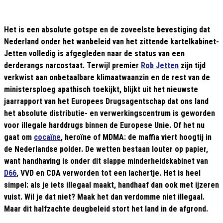
Het is een absolute gotspe en de zoveelste bevestiging dat
Nederland onder het wanbeleid van het zittende kartelkabinet-
Jetten volledig is afgegleden naar de status van een
derderangs narcostaat. Terwijl premier
Rob Jetten
zijn tijd
verkwist aan onbetaalbare klimaatwaanzin en de rest van de
ministersploeg apathisch toekijkt, blijkt uit het nieuwste
jaarrapport van het Europees Drugsagentschap dat ons land
het absolute distributie- en verwerkingscentrum is geworden
voor illegale harddrugs binnen de Europese Unie. Of het nu
gaat om
cocaïne
, heroïne of MDMA: de maffia viert hoogtij in
de Nederlandse polder. De wetten bestaan louter op papier,
want handhaving is onder dit slappe minderheidskabinet van
D66
, VVD en CDA verworden tot een lachertje. Het is heel
simpel: als je iets illegaal maakt, handhaaf dan ook met ijzeren
vuist. Wil je dat niet? Maak het dan verdomme niet illegaal.
Maar dit halfzachte deugbeleid stort het land in de afgrond.