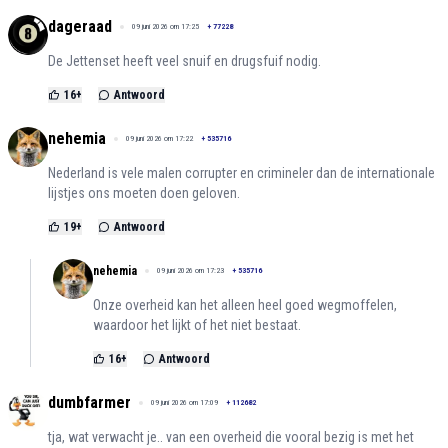
dageraad
09 juni 2026 om 17:25
+
77228
De Jettenset heeft veel snuif en drugsfuif nodig.
16
+
Antwoord
nehemia
09 juni 2026 om 17:22
+
535716
Nederland is vele malen corrupter en crimineler dan de internationale
lijstjes ons moeten doen geloven.
19
+
Antwoord
nehemia
09 juni 2026 om 17:23
+
535716
Onze overheid kan het alleen heel goed wegmoffelen,
waardoor het lijkt of het niet bestaat.
16
+
Antwoord
dumbfarmer
09 juni 2026 om 17:09
+
112682
tja, wat verwacht je.. van een overheid die vooral bezig is met het