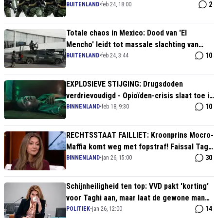
minnares
2
BUITENLAND
•
feb 24, 18:00
Totale chaos in Mexico: Dood van 'El
Mencho' leidt tot massale slachting van
militairen en brandende steden
10
BUITENLAND
•
feb 24, 3:44
EXPLOSIEVE STIJGING: Drugsdoden
verdrievoudigd - Opioïden-crisis slaat toe in
Nederland!
10
BINNENLAND
•
feb 18, 9:30
RECHTSSTAAT FAILLIET: Kroonprins Mocro-
Maffia komt weg met fopstraf! Faissal Taghi
krijgt maar 6 jaar en mag miljoenen houden
30
BINNENLAND
•
jan 26, 15:00
Schijnheiligheid ten top: VVD pakt 'korting'
voor Taghi aan, maar laat de gewone man
stikken in de lasten
14
POLITIEK
•
jan 26, 12:00