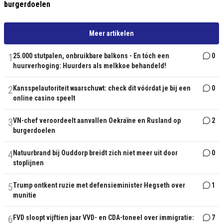
burgerdoelen
Meer artikelen
1
25.000 stutpalen, onbruikbare balkons - En tóch een
0
huurverhoging: Huurders als melkkoe behandeld!
2
Kansspelautoriteit waarschuwt: check dit vóórdat je bij een
0
online casino speelt
3
VN-chef veroordeelt aanvallen Oekraïne en Rusland op
2
burgerdoelen
4
Natuurbrand bij Ouddorp breidt zich niet meer uit door
0
stoplijnen
5
Trump ontkent ruzie met defensieminister Hegseth over
1
munitie
6
FVD sloopt vijftien jaar VVD- en CDA-toneel over immigratie:
7