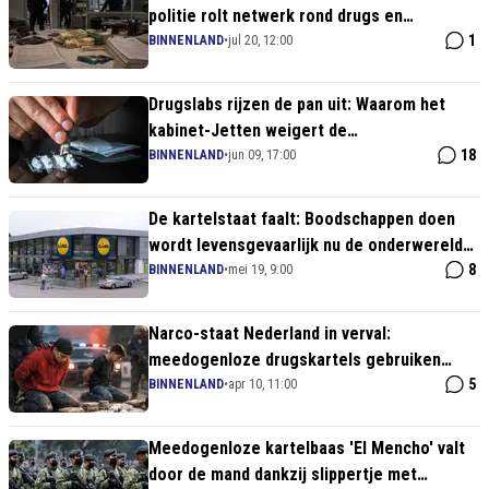
politie rolt netwerk rond drugs en
nepfacturen op
1
BINNENLAND
•
jul 20, 12:00
Drugslabs rijzen de pan uit: Waarom het
kabinet-Jetten weigert de
drugscriminaliteit écht hard aan te pakken
18
BINNENLAND
•
jun 09, 17:00
De kartelstaat faalt: Boodschappen doen
wordt levensgevaarlijk nu de onderwereld
supermarkten overspoelt met drugs
8
BINNENLAND
•
mei 19, 9:00
Narco-staat Nederland in verval:
meedogenloze drugskartels gebruiken
massaal minderjarigen in de haven
5
BINNENLAND
•
apr 10, 11:00
Meedogenloze kartelbaas 'El Mencho' valt
door de mand dankzij slippertje met