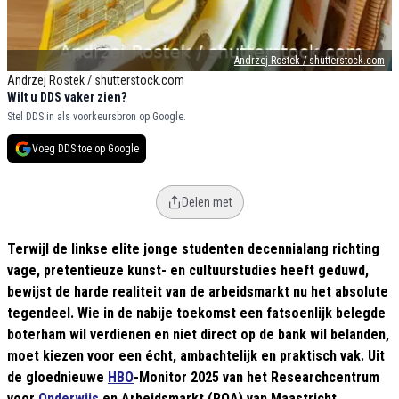
Andrzej Rostek / shutterstock.com
Andrzej Rostek / shutterstock.com
Wilt u DDS vaker zien?
Stel DDS in als voorkeursbron op Google.
Voeg DDS toe op Google
Delen met
Terwijl de linkse elite jonge studenten decennialang richting
vage, pretentieuze kunst- en cultuurstudies heeft geduwd,
bewijst de harde realiteit van de arbeidsmarkt nu het absolute
tegendeel. Wie in de nabije toekomst een fatsoenlijk belegde
boterham wil verdienen en niet direct op de bank wil belanden,
moet kiezen voor een écht, ambachtelijk en praktisch vak. Uit
de gloednieuwe
HBO
-Monitor 2025 van het Researchcentrum
voor
Onderwijs
en Arbeidsmarkt (ROA) van Maastricht