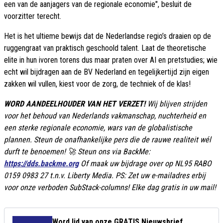
een van de aanjagers van de regionale economie", besluit de
voorzitter terecht.
Het is het ultieme bewijs dat de Nederlandse regio’s draaien op de
ruggengraat van praktisch geschoold talent. Laat de theoretische
elite in hun ivoren torens dus maar praten over AI en pretstudies; wie
echt wil bijdragen aan de BV Nederland en tegelijkertijd zijn eigen
zakken wil vullen, kiest voor de zorg, de techniek of de klas!
WORD AANDEELHOUDER VAN HET VERZET!
Wij blijven strijden
voor het behoud van Nederlands vakmanschap, nuchterheid en
een sterke regionale economie, wars van de globalistische
plannen. Steun de onafhankelijke pers die de rauwe realiteit wél
durft te benoemen! 🚀 Steun ons via BackMe:
https://dds.backme.org
Of maak uw bijdrage over op NL95 RABO
0159 0983 27 t.n.v. Liberty Media. PS: Zet uw e-mailadres erbij
voor onze verboden SubStack-columns! Elke dag gratis in uw mail!
Word lid van onze GRATIS Nieuwsbrief