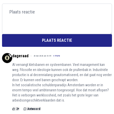
PLAATS REACTIE
dageraad
26 mei 2026 om 10:59
+
77273
AI vervangt kletsbanen en systeembanen. Veel management kan
weg. Filosofie en ideologie kunnen ook de prullenbak in. Industriële
productie is al decennialang geautomatiseerd, en dat gaat nog verder
door. Er kunnen veel banen geschrapt worden.
In het socialistische schuldenparadijs Amsterdam worden er in
enorm tempo veel ambtenaren toegevoegd. Hoe dat moet aflopen?
Het is verborgen werkloosheid, net zoals het grote leger van
arbeidsongeschiktverklaarden dat is.
2
+
Antwoord