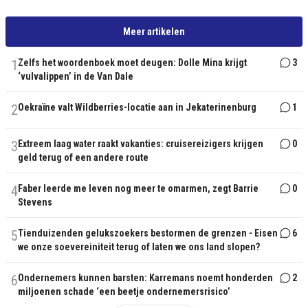
Meer artikelen
1
Zelfs het woordenboek moet deugen: Dolle Mina krijgt
3
‘vulvalippen’ in de Van Dale
2
Oekraïne valt Wildberries-locatie aan in Jekaterinenburg
1
3
Extreem laag water raakt vakanties: cruisereizigers krijgen
0
geld terug of een andere route
4
Faber leerde me leven nog meer te omarmen, zegt Barrie
0
Stevens
5
Tienduizenden gelukszoekers bestormen de grenzen - Eisen
6
we onze soevereiniteit terug of laten we ons land slopen?
6
Ondernemers kunnen barsten: Karremans noemt honderden
2
miljoenen schade ‘een beetje ondernemersrisico’