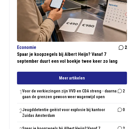
Economie
2
Spaar je koopzegels bij Albert Heijn? Vanaf 7
september duurt een vol boekje twee keer zo lang
Meer artikelen
1
Voor de verkiezingen zijn VVD en CDA streng - daarna
2
gaan de grenzen gewoon weer wagenwijd open
2
Jeugddetentie geëist voor explosie bij kantoor
0
Zuidas Amsterdam
Spaar je koopzegels bij Albert Heijn? Vanaf 7
2