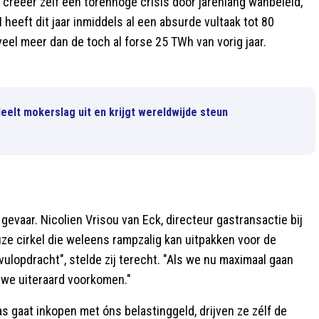
: creëer zelf een torenhoge crisis door jarenlang wanbeleid,
heeft dit jaar inmiddels al een absurde vultaak tot 80
eel meer dan de toch al forse 25 TWh van vorig jaar.
deelt mokerslag uit en krijgt wereldwijde steun
evaar. Nicolien Vrisou van Eck, directeur gastransactie bij
ze cirkel die weleens rampzalig kan uitpakken voor de
lopdracht", stelde zij terecht. "Als we nu maximaal gaan
n we uiteraard voorkomen."
gas gaat inkopen met óns belastinggeld, drijven ze zélf de