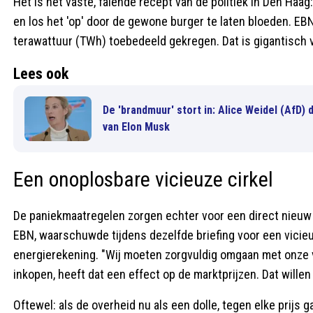
Het is het vaste, falende recept van de politiek in Den Haag
en los het 'op' door de gewone burger te laten bloeden. EBN 
terawattuur (TWh) toebedeeld gekregen. Dat is gigantisch v
Lees ook
De 'brandmuur' stort in: Alice Weidel (AfD) 
van Elon Musk
Een onoplosbare vicieuze cirkel
De paniekmaatregelen zorgen echter voor een direct nieuw g
EBN, waarschuwde tijdens dezelfde briefing voor een vicieu
energierekening. "Wij moeten zorgvuldig omgaan met onze vu
inkopen, heeft dat een effect op de marktprijzen. Dat wille
Oftewel: als de overheid nu als een dolle, tegen elke prijs 