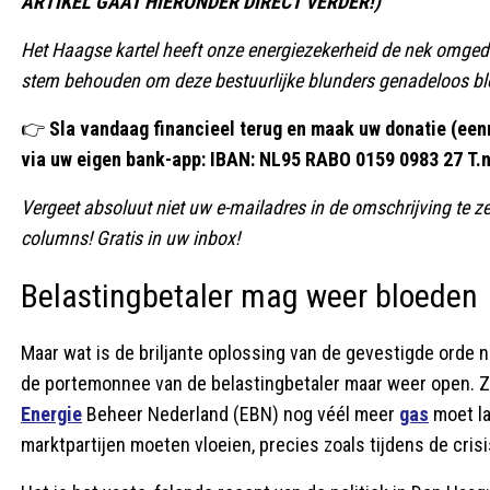
ARTIKEL GAAT HIERONDER DIRECT VERDER!)
Het Haagse kartel heeft onze energiezekerheid de nek omgedra
stem behouden om deze bestuurlijke blunders genadeloos blo
👉
Sla vandaag financieel terug en maak uw donatie (eenm
via uw eigen bank-app:
IBAN: NL95 RABO 0159 0983 27
T.
Vergeet absoluut niet uw e-mailadres in de omschrijving te zet
columns! Gratis in uw inbox!
Belastingbetaler mag weer bloeden
Maar wat is de briljante oplossing van de gevestigde orde n
de portemonnee van de belastingbetaler maar weer open. Za
Energie
Beheer Nederland (EBN) nog véél meer
gas
moet la
marktpartijen moeten vloeien, precies zoals tijdens de cri