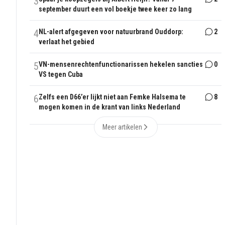
3
september duurt een vol boekje twee keer zo lang
4
NL-alert afgegeven voor natuurbrand Ouddorp:
2
verlaat het gebied
5
VN-mensenrechtenfunctionarissen hekelen sancties
0
VS tegen Cuba
6
Zelfs een D66’er lijkt niet aan Femke Halsema te
8
mogen komen in de krant van links Nederland
Meer artikelen