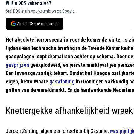
Wilt u DDS vaker zien?
Stel DDS in als voorkeursbron op Google.
Voeg DDS toe op Google
Het absolute horrorscenario voor de komende winter is zi
tijdens een technische briefing in de Tweede Kamer keiha
gasopslagen loopt dramatisch achter op schema. Door de g
gasprijzen
geëxplodeerd, en private marktpartijen peinzen
Een levensgevaarlijk tekort. Omdat het Haagse partijkarte
eigen, betrouwbare
gaswinning
in Groningen vakkundig hee
grillen van de wereldmarkt. En de hardwerkende Nederlan
Knettergekke afhankelijkheid wreekt
Jeroen Zanting, algemeen directeur bij Gasunie,
was pijnlij