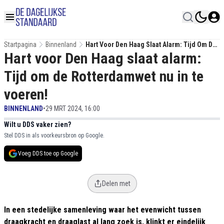
Startpagina
Binnenland
Hart Voor Den Haag Slaat Alarm: Tijd Om De
Hart voor Den Haag slaat alarm:
Rotterdamwet Nu In Te Voeren!
Tijd om de Rotterdamwet nu in te
voeren!
BINNENLAND
•
29 MRT 2024, 16:00
Wilt u DDS vaker zien?
Stel DDS in als voorkeursbron op Google.
Voeg DDS toe op Google
Delen met
In een stedelijke samenleving waar het evenwicht tussen
draagkracht en draaglast al lang zoek is, klinkt er eindelijk