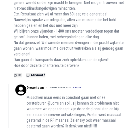
gehele wereld onder zijn macht te brengen. Niet mogen trouwen met
niet-mosllims!ongelovigen minachten.
Etc. Resultaat zien wij al meer dan 60 jaar, vele generaties!
Nauwelijks sprake van integratie, allen van moslims die het licht
hebben gezien en het dus niet meer zijn.
Wij blijven onze vijanden - 1400 ons moeten verdedigen tegen dat
geloof - binnen halen, met scheepsladingen elke dag.
Nu dat geneuzel, Welvarende mensen dwingen in die prachtwijken te
gaan wonen, waar moslims direct uit vertrekken als zij genoeg gaan
verdienen!
Dan gaan die kansparels daar zich optrekken aan de rijken?!
Hoe door deze te chanteren, te beroven?
0
+
Antwoord
Dreamteam
31 maart 2024 om 12:12
+
93246
Misschien maar eens in conclaaf gaan met onze
oosterburen @Lorre en zo1, zij kennen de problemen niet
waarmee we opgescheept zijn door de globalisten en kijk
eens naar de nieuwe ontwikkelingen, Poetin werd massaal
gestemd in de RF, maar zal Zelensky ook weer massaal
gestemd gaan worden? Ik denk van niet!!!!!!!!