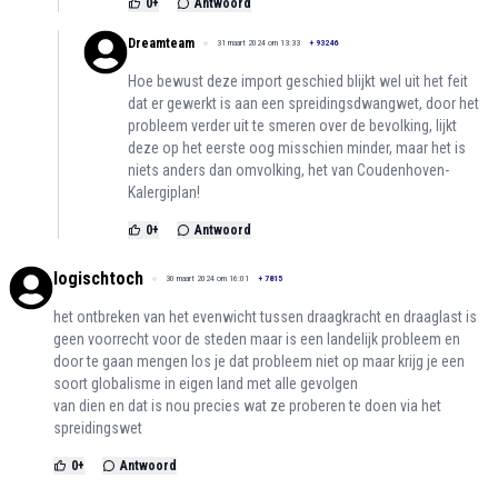
0
+
Antwoord
Dreamteam
31 maart 2024 om 13:33
+
93246
Hoe bewust deze import geschied blijkt wel uit het feit
dat er gewerkt is aan een spreidingsdwangwet, door het
probleem verder uit te smeren over de bevolking, lijkt
deze op het eerste oog misschien minder, maar het is
niets anders dan omvolking, het van Coudenhoven-
Kalergiplan!
0
+
Antwoord
logischtoch
30 maart 2024 om 16:01
+
7815
het ontbreken van het evenwicht tussen draagkracht en draaglast is
geen voorrecht voor de steden maar is een landelijk probleem en
door te gaan mengen los je dat probleem niet op maar krijg je een
soort globalisme in eigen land met alle gevolgen
van dien en dat is nou precies wat ze proberen te doen via het
spreidingswet
0
+
Antwoord