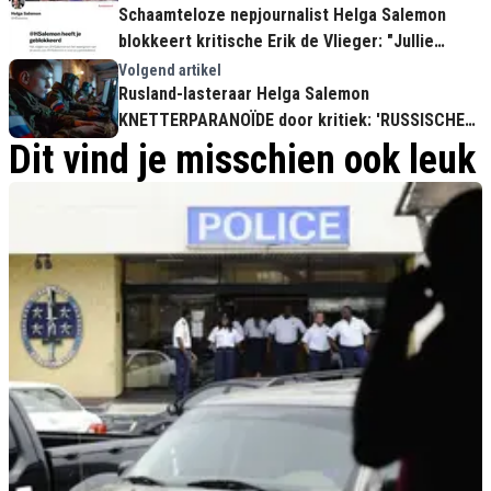
Schaamteloze nepjournalist Helga Salemon
blokkeert kritische Erik de Vlieger: "Jullie
moeten je diep schamen!"
Volgend artikel
Rusland-lasteraar Helga Salemon
KNETTERPARANOÏDE door kritiek: 'RUSSISCHE
INMENGING!'
Dit vind je misschien ook leuk