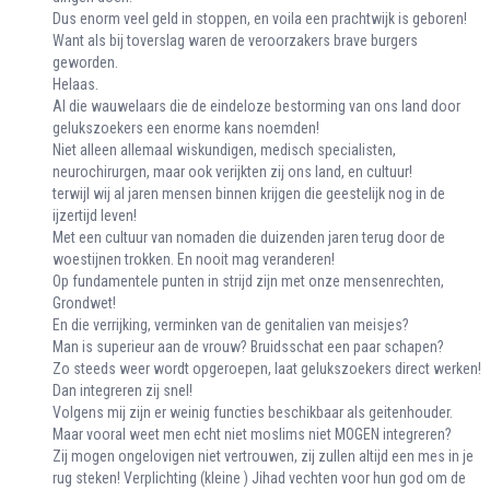
Dus enorm veel geld in stoppen, en voila een prachtwijk is geboren!
Want als bij toverslag waren de veroorzakers brave burgers
geworden.
Helaas.
Al die wauwelaars die de eindeloze bestorming van ons land door
gelukszoekers een enorme kans noemden!
Niet alleen allemaal wiskundigen, medisch specialisten,
neurochirurgen, maar ook verijkten zij ons land, en cultuur!
terwijl wij al jaren mensen binnen krijgen die geestelijk nog in de
ijzertijd leven!
Met een cultuur van nomaden die duizenden jaren terug door de
woestijnen trokken. En nooit mag veranderen!
Op fundamentele punten in strijd zijn met onze mensenrechten,
Grondwet!
En die verrijking, verminken van de genitalien van meisjes?
Man is superieur aan de vrouw? Bruidsschat een paar schapen?
Zo steeds weer wordt opgeroepen, laat gelukszoekers direct werken!
Dan integreren zij snel!
Volgens mij zijn er weinig functies beschikbaar als geitenhouder.
Maar vooral weet men echt niet moslims niet MOGEN integreren?
Zij mogen ongelovigen niet vertrouwen, zij zullen altijd een mes in je
rug steken! Verplichting (kleine ) Jihad vechten voor hun god om de