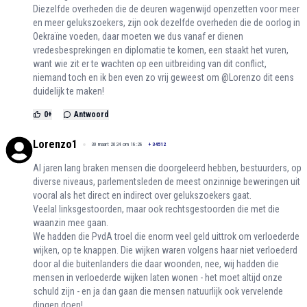
Diezelfde overheden die de deuren wagenwijd openzetten voor meer
en meer gelukszoekers, zijn ook dezelfde overheden die de oorlog in
Oekraïne voeden, daar moeten we dus vanaf er dienen
vredesbesprekingen en diplomatie te komen, een staakt het vuren,
want wie zit er te wachten op een uitbreiding van dit conflict,
niemand toch en ik ben even zo vrij geweest om @Lorenzo dit eens
duidelijk te maken!
0
+
Antwoord
Lorenzo1
30 maart 2024 om 18:28
+
34512
Al jaren lang braken mensen die doorgeleerd hebben, bestuurders, op
diverse niveaus, parlementsleden de meest onzinnige beweringen uit
vooral als het direct en indirect over gelukszoekers gaat.
Veelal linksgestoorden, maar ook rechtsgestoorden die met die
waanzin mee gaan.
We hadden die PvdA troel die enorm veel geld uittrok om verloederde
wijken, op te knappen. Die wijken waren volgens haar niet verloederd
door al die buitenlanders die daar woonden, nee, wij hadden die
mensen in verloederde wijken laten wonen - het moet altijd onze
schuld zijn - en ja dan gaan die mensen natuurlijk ook vervelende
dingen doen!