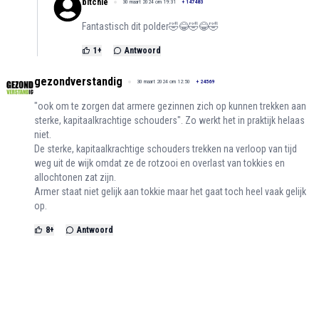
bitchie
30 maart 2024 om 19:31
+
147483
Fantastisch dit polder🤣😂🤣😂🤣
1
+
Antwoord
gezondverstandig
30 maart 2024 om 12:50
+
24569
"ook om te zorgen dat armere gezinnen zich op kunnen trekken aan
sterke, kapitaalkrachtige schouders". Zo werkt het in praktijk helaas
niet.
De sterke, kapitaalkrachtige schouders trekken na verloop van tijd
weg uit de wijk omdat ze de rotzooi en overlast van tokkies en
allochtonen zat zijn.
Armer staat niet gelijk aan tokkie maar het gaat toch heel vaak gelijk
op.
8
+
Antwoord