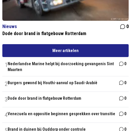
Nieuws
0
Dode door brand in flatgebouw Rotterdam
Meer artikelen
1
Nederlandse Marine helpt bij doorzoeking gevangenis Sint
0
Maarten
2
Burgers gewond bij Houthi-aanval op Saudi-Arabië
0
3
Dode door brand in flatgebouw Rotterdam
0
4
Venezuela en oppositie beginnen gesprekken over transitie
0
5
Brand in duinen bij Ouddorp onder controle
0