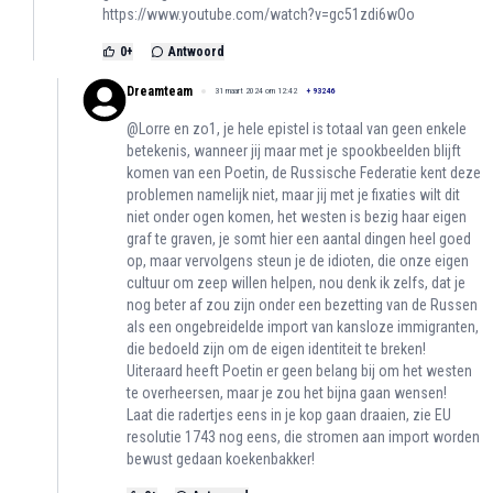
https://www.youtube.com/watch?v=gc51zdi6wOo
0
+
Antwoord
Dreamteam
31 maart 2024 om 12:42
+
93246
@Lorre en zo1, je hele epistel is totaal van geen enkele
betekenis, wanneer jij maar met je spookbeelden blijft
komen van een Poetin, de Russische Federatie kent deze
problemen namelijk niet, maar jij met je fixaties wilt dit
niet onder ogen komen, het westen is bezig haar eigen
graf te graven, je somt hier een aantal dingen heel goed
op, maar vervolgens steun je de idioten, die onze eigen
cultuur om zeep willen helpen, nou denk ik zelfs, dat je
nog beter af zou zijn onder een bezetting van de Russen
als een ongebreidelde import van kansloze immigranten,
die bedoeld zijn om de eigen identiteit te breken!
Uiteraard heeft Poetin er geen belang bij om het westen
te overheersen, maar je zou het bijna gaan wensen!
Laat die radertjes eens in je kop gaan draaien, zie EU
resolutie 1743 nog eens, die stromen aan import worden
bewust gedaan koekenbakker!