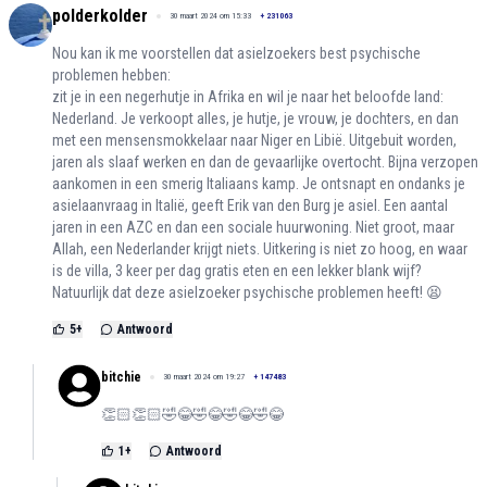
polderkolder
30 maart 2024 om 15:33
+
231063
Nou kan ik me voorstellen dat asielzoekers best psychische
problemen hebben:
zit je in een negerhutje in Afrika en wil je naar het beloofde land:
Nederland. Je verkoopt alles, je hutje, je vrouw, je dochters, en dan
met een mensensmokkelaar naar Niger en Libië. Uitgebuit worden,
jaren als slaaf werken en dan de gevaarlijke overtocht. Bijna verzopen
aankomen in een smerig Italiaans kamp. Je ontsnapt en ondanks je
asielaanvraag in Italië, geeft Erik van den Burg je asiel. Een aantal
jaren in een AZC en dan een sociale huurwoning. Niet groot, maar
Allah, een Nederlander krijgt niets. Uitkering is niet zo hoog, en waar
is de villa, 3 keer per dag gratis eten en een lekker blank wijf?
Natuurlijk dat deze asielzoeker psychische problemen heeft! 😫
5
+
Antwoord
bitchie
30 maart 2024 om 19:27
+
147483
👏🏻👏🏻🤣😂🤣😂🤣😂🤣😂
1
+
Antwoord