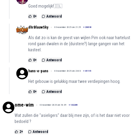
Goed mogelijk!🇮🇱
0
+
Antwoord
dhrBlauwSky
03 november 2025 om 21:29
+
20018
Als dat zo is kan de geest van wijlen Pim ook naar hartelust
rond gaan dwalen in de (duistere?) lange gangen van het
kasteel.
0
+
Antwoord
hans-e-pans
03 november 2025 om 23:03
+
41115
Het gebouw is gelukkig maar twee verdiepingen hoog.
0
+
Antwoord
ome-wim
03 november 2025 om 18:39
+
132281
Wat zullen die "asieligers" daar blij mee zijn, of is het daar niet voor
bedoeld ?
2
+
Antwoord