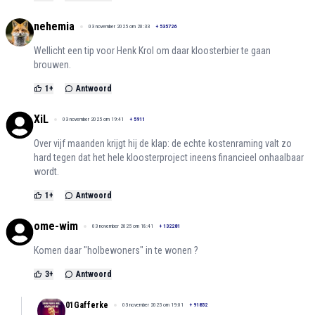
nehemia
03 november 2025 om 20:33
+
535726
Wellicht een tip voor Henk Krol om daar kloosterbier te gaan
brouwen.
1
+
Antwoord
XiL
03 november 2025 om 19:41
+
5911
Over vijf maanden krijgt hij de klap: de echte kostenraming valt zo
hard tegen dat het hele kloosterproject ineens financieel onhaalbaar
wordt.
1
+
Antwoord
ome-wim
03 november 2025 om 18:41
+
132281
Komen daar "holbewoners" in te wonen ?
3
+
Antwoord
01Gafferke
03 november 2025 om 19:01
+
91852