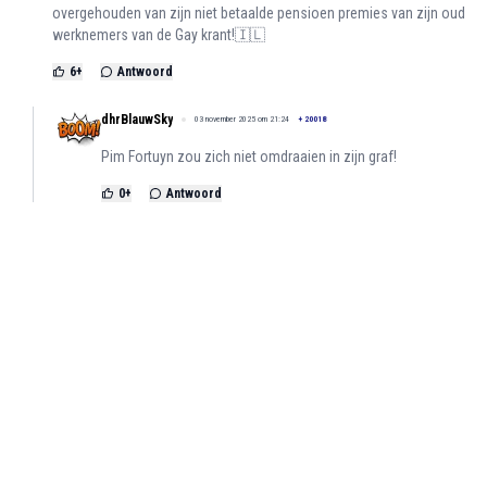
overgehouden van zijn niet betaalde pensioen premies van zijn oud
werknemers van de Gay krant!🇮🇱
6
+
Antwoord
dhrBlauwSky
03 november 2025 om 21:24
+
20018
Pim Fortuyn zou zich niet omdraaien in zijn graf!
0
+
Antwoord