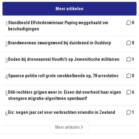
Meer artikelen
1
Standbeeld Elfstedenwinnaar Paping weggehaald om
0
beschadigingen
2
Brandweerman zwaargewond bij duinbrand in Ouddorp
0
3
Doden bij droneaanval Houthi's op Jemenitische militairen
1
4
Spaanse politie rolt grote smokkelbende op, 78 arrestaties
0
5
D66-rechters grijpen weer in: Eisen dat overheid haar eigen
6
strengere migratie-algoritmen openbaart!
6
Eis: negen jaar cel voor verkrachten vriendin in Zeeland
1
Meer artikelen