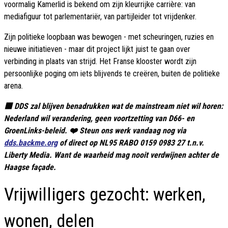
voormalig Kamerlid is bekend om zijn kleurrijke carrière: van
mediafiguur tot parlementariër, van partijleider tot vrijdenker.
Zijn politieke loopbaan was bewogen - met scheuringen, ruzies en
nieuwe initiatieven - maar dit project lijkt juist te gaan over
verbinding in plaats van strijd. Het Franse klooster wordt zijn
persoonlijke poging om iets blijvends te creëren, buiten de politieke
arena.
🟥 DDS zal blijven benadrukken wat de mainstream niet wil horen:
Nederland wil verandering, geen voortzetting van D66- en
GroenLinks-beleid. ❤️ Steun ons werk vandaag nog via
dds.backme.org
of direct op NL95 RABO 0159 0983 27 t.n.v.
Liberty Media. Want de waarheid mag nooit verdwijnen achter de
Haagse façade.
Vrijwilligers gezocht: werken,
wonen, delen