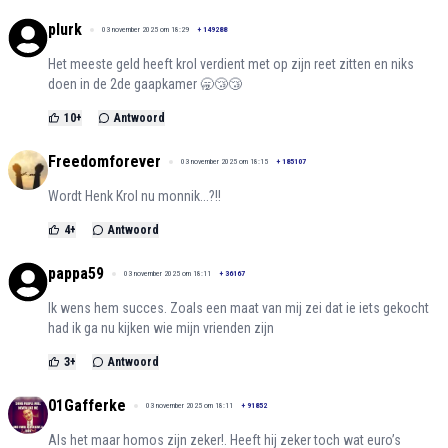
plurk
03 november 2025 om 18:29
+
149288
Het meeste geld heeft krol verdient met op zijn reet zitten en niks
doen in de 2de gaapkamer 🥱😴😴
10
+
Antwoord
Freedomforever
03 november 2025 om 18:15
+
185107
Wordt Henk Krol nu monnik...?!!
4
+
Antwoord
pappa59
03 november 2025 om 18:11
+
36167
Ik wens hem succes. Zoals een maat van mij zei dat ie iets gekocht
had ik ga nu kijken wie mijn vrienden zijn
3
+
Antwoord
01Gafferke
03 november 2025 om 18:11
+
91852
Als het maar homos zijn zeker!. Heeft hij zeker toch wat euro’s