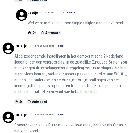
cootje
14 mei 2022 om 21:18
+
52614
Wel waar met ze 3en mondkapjes slijten aan de overheid ,
2
+
Antwoord
cootje
14 mei 2022 om 15:04
+
52614
Al de zogenaamde instellingen in het democratische ? Nederland
liggen onder een vergrootglas, in de zuidelijke Europese Staten zou
men zeggen dit is belangenverstrengeling corruptie slagers die hun
eigen vlees keuren , wetenschappers passen hun tekst aan WODC ,,
maar bij de onderzoeken de Vries ,moord ,mondkapjes van der
lienden ,uithuisplaatsing kinderen toeslag affaire , kan je op een
milde uitspraak rekenen want wie betaald die bepaald
4
+
Antwoord
cootje
14 mei 2022 om 14:57
+
52614
Oorverdovend stil is Rutte met zulke kwesties , behalve als Orban in
het zicht komt