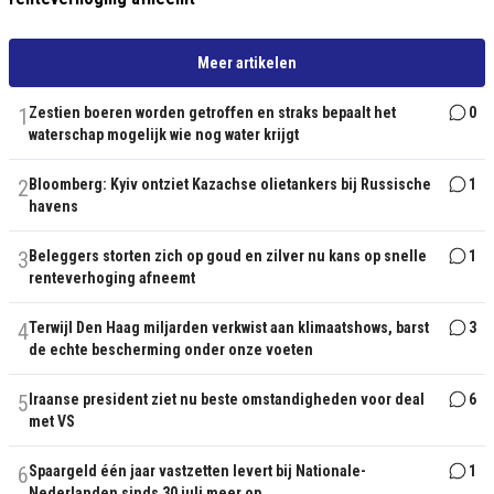
Meer artikelen
1
Zestien boeren worden getroffen en straks bepaalt het
0
waterschap mogelijk wie nog water krijgt
2
Bloomberg: Kyiv ontziet Kazachse olietankers bij Russische
1
havens
3
Beleggers storten zich op goud en zilver nu kans op snelle
1
renteverhoging afneemt
4
Terwijl Den Haag miljarden verkwist aan klimaatshows, barst
3
de echte bescherming onder onze voeten
5
Iraanse president ziet nu beste omstandigheden voor deal
6
met VS
6
Spaargeld één jaar vastzetten levert bij Nationale-
1
Nederlanden sinds 30 juli meer op