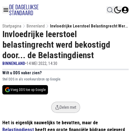
Startpagina
Binnenland
Invloedrijke Leerstoel Belastingrecht Werd
Invloedrijke leerstoel
Bekostigd Door... De Belastingdienst
belastingrecht werd bekostigd
door... de Belastingdienst
BINNENLAND
•
14 MEI 2022, 14:30
Wilt u DDS vaker zien?
Stel DDS in als voorkeursbron op Google.
Voeg DDS toe op Google
Delen met
Het is eigenlijk nauwelijks te bevatten, maar de
Belastingdienst
heeft een grote financiële bijdrage geleverd