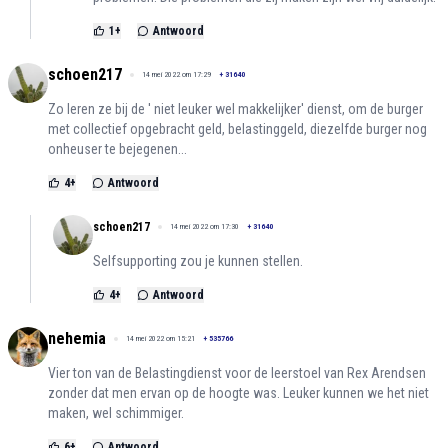
1
+
Antwoord
schoen217
14 mei 2022 om 17:29
+
31640
Zo leren ze bij de ' niet leuker wel makkelijker' dienst, om de burger
met collectief opgebracht geld, belastinggeld, diezelfde burger nog
onheuser te bejegenen...
4
+
Antwoord
schoen217
14 mei 2022 om 17:30
+
31640
Selfsupporting zou je kunnen stellen.
4
+
Antwoord
nehemia
14 mei 2022 om 15:21
+
535766
Vier ton van de Belastingdienst voor de leerstoel van Rex Arendsen
zonder dat men ervan op de hoogte was. Leuker kunnen we het niet
maken, wel schimmiger.
6
+
Antwoord