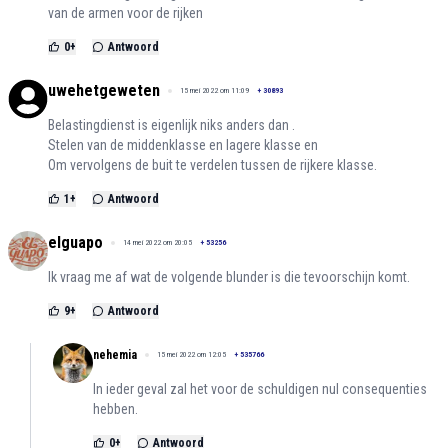
van de armen voor de rijken
0
+
Antwoord
uwehetgeweten
15 mei 2022 om 11:09
+
30893
Belastingdienst is eigenlijk niks anders dan .
Stelen van de middenklasse en lagere klasse en
Om vervolgens de buit te verdelen tussen de rijkere klasse.
1
+
Antwoord
elguapo
14 mei 2022 om 20:05
+
53256
Ik vraag me af wat de volgende blunder is die tevoorschijn komt.
9
+
Antwoord
nehemia
15 mei 2022 om 12:05
+
535766
In ieder geval zal het voor de schuldigen nul consequenties
hebben.
0
+
Antwoord