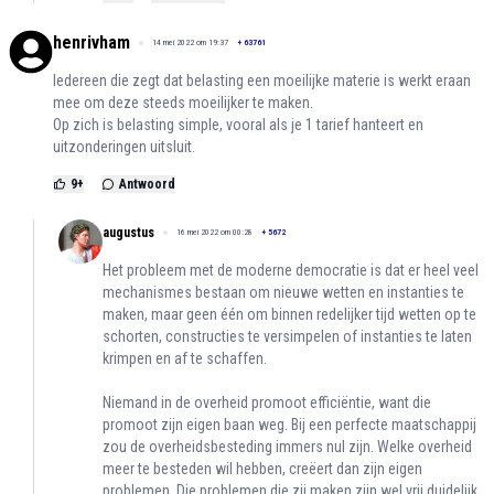
henrivham
14 mei 2022 om 19:37
+
63761
Iedereen die zegt dat belasting een moeilijke materie is werkt eraan
mee om deze steeds moeilijker te maken.
Op zich is belasting simple, vooral als je 1 tarief hanteert en
uitzonderingen uitsluit.
9
+
Antwoord
augustus
16 mei 2022 om 00:28
+
5672
Het probleem met de moderne democratie is dat er heel veel
mechanismes bestaan om nieuwe wetten en instanties te
maken, maar geen één om binnen redelijker tijd wetten op te
schorten, constructies te versimpelen of instanties te laten
krimpen en af te schaffen.
Niemand in de overheid promoot efficiëntie, want die
promoot zijn eigen baan weg. Bij een perfecte maatschappij
zou de overheidsbesteding immers nul zijn. Welke overheid
meer te besteden wil hebben, creëert dan zijn eigen
problemen. Die problemen die zij maken zijn wel vrij duidelijk.