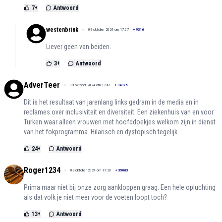
7
+
Antwoord
westenbrink
09 oktober 2024 om 17:07
+
9316
Liever geen van beiden.
3
+
Antwoord
AdverTeer
03 oktober 2024 om 17:41
+
34376
Dit is het resultaat van jarenlang links gedram in de media en in
reclames over inclusiviteit en diversiteit. Een ziekenhuis van en voor
Turken waar alleen vrouwen met hoofddoekjes welkom zijn in dienst
van het fokprogramma. Hilarisch en dystopisch tegelijk.
24
+
Antwoord
Roger1234
03 oktober 2024 om 17:20
+
35063
Prima maar niet bij onze zorg aankloppen graag. Een hele opluchting
als dat volk je niet meer voor de voeten loopt toch?
13
+
Antwoord