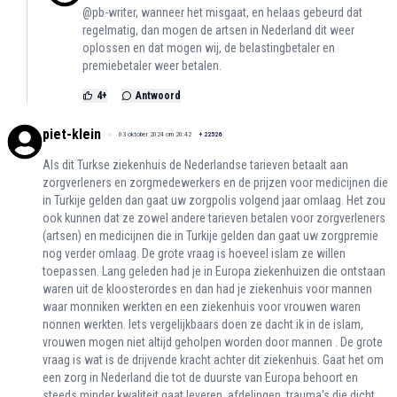
@pb-writer, wanneer het misgaat, en helaas gebeurd dat
regelmatig, dan mogen de artsen in Nederland dit weer
oplossen en dat mogen wij, de belastingbetaler en
premiebetaler weer betalen.
4
+
Antwoord
piet-klein
03 oktober 2024 om 20:42
+
22526
Als dit Turkse ziekenhuis de Nederlandse tarieven betaalt aan
zorgverleners en zorgmedewerkers en de prijzen voor medicijnen die
in Turkije gelden dan gaat uw zorgpolis volgend jaar omlaag. Het zou
ook kunnen dat ze zowel andere tarieven betalen voor zorgverleners
(artsen) en medicijnen die in Turkije gelden dan gaat uw zorgpremie
nog verder omlaag. De grote vraag is hoeveel islam ze willen
toepassen. Lang geleden had je in Europa ziekenhuizen die ontstaan
waren uit de kloosterordes en dan had je ziekenhuis voor mannen
waar monniken werkten en een ziekenhuis voor vrouwen waren
nonnen werkten. Iets vergelijkbaars doen ze dacht ik in de islam,
vrouwen mogen niet altijd geholpen worden door mannen . De grote
vraag is wat is de drijvende kracht achter dit ziekenhuis. Gaat het om
een zorg in Nederland die tot de duurste van Europa behoort en
steeds minder kwaliteit gaat leveren, afdelingen, trauma's die dicht