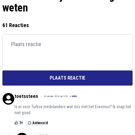
weten
61 Reacties
PLAATS REACTIE
toetssteen
04 oktober 2024 om 9:55
+
6808
Is er voor Turkse medelanders wat mis met het Erasmus? Ik snap het
niet goed.
7
+
Antwoord