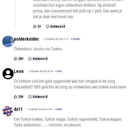
voortaan hun eigen ziekenhuis hebben. Op zichzelf
prima, dan concentreert het zich op 1 plek. Dan weet je
dat je daar niet moet zijn.
5
+
Antwoord
polderkolder
03 oktober 2024 om 11:11
+
231094
Ziekenhuis: slechs vor Turkes.
20
+
Antwoord
Leon
03 oktober 2024 om 10:59
+
3915
Ze hebben ook het geld opgemerkt wat hier omgaat in de zorg.
Causaliteit? ONS geld tbv de zorg zo verkwisten aan turken nota bene
24
+
Antwoord
dx11
03 oktober 2024 om 10:50
+
23333
Een Turkse bakker, Turkse slager, Turkse supermarkt, Turkse kapper,
Turks ziekenhuis ………scholen, moskeeën.