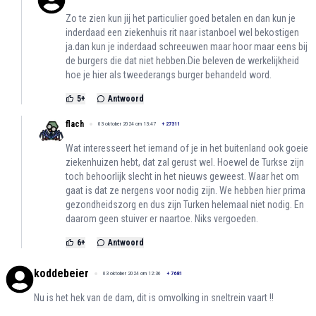
Zo te zien kun jij het particulier goed betalen en dan kun je
inderdaad een ziekenhuis rit naar istanboel wel bekostigen
ja.dan kun je inderdaad schreeuwen maar hoor maar eens bij
de burgers die dat niet hebben.Die beleven de werkelijkheid
hoe je hier als tweederangs burger behandeld word.
5
+
Antwoord
flach
03 oktober 2024 om 13:47
+
27311
Wat interesseert het iemand of je in het buitenland ook goeie
ziekenhuizen hebt, dat zal gerust wel. Hoewel de Turkse zijn
toch behoorlijk slecht in het nieuws geweest. Waar het om
gaat is dat ze nergens voor nodig zijn. We hebben hier prima
gezondheidszorg en dus zijn Turken helemaal niet nodig. En
daarom geen stuiver er naartoe. Niks vergoeden.
6
+
Antwoord
koddebeier
03 oktober 2024 om 12:36
+
7681
Nu is het hek van de dam, dit is omvolking in sneltrein vaart !!