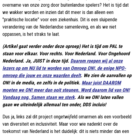
overname van onze zorg door buitenlandse spelers? Het is tijd dat
we wakker worden en inzien dat dit meer is dan alleen een
"praktische locatie" voor een ziekenhuis. Dit is een sluipende
verandering van de Nederlandse samenleving, en als we niet
oppassen, is het straks te laat.
(Artikel gaat verder onder deze oproep) Het is tijd om PAL te
staan voor elkaar. Voor rechts. Voor Nederland. Voor Ongehoord
Nederland. Ja, JUIST in deze tijd.
Daarom roepen wij al onze
lezers op om NU lid te worden van Omroep ON!, de enige NPO-
omroep die jouw en onze waarden deelt
. We zien de aanvallen op
ON! in de media, en zelfs in de politiek.
Maar juist DAAROM
moeten we ON! meer dan ooit steunen. Word daarom lid van ON!
Vandaag nog. Sam
en staan we sterk
. Als we ON! laten vallen
gaan we uiteindelijk allemaal ten onder, DDS incluis!
Dus ja, links zal dit project ongetwijfeld omarmen als een voorbeeld
van diversiteit en inclusiviteit. Maar voor wie nadenkt over de
toekomst van Nederland is het duidelijk: dit is niets minder dan een