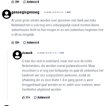
29
+
Antwoord
genoegisgenoeg
03 oktober 2024 om 12:31
+
8299
Al onze grote steden worden over genomen met dank aan links
Nederland het is ook nog eens onbegrijpelijk overal moeten kleine
ziekenhuizen dicht en hun mogen er zo een ziekenhuis beginnen hoe
is dit nu mogelijk
33
+
Antwoord
domvolk
03 oktober 2024 om 12:55
+
7294
Er kan dus veel in nederland, maar niet voor de echte
Nederlanders, die worden overal gedwarsboomd. Maar
misschien is er nog een lichtpuntje en gaat dit ziekenhuis het
bankroet van ons zorgsysteem aantonen, zodat de
aftakeling die zo door Rutte 1-4 in gang gezet is weer
teruggedraaid gaat worden en er, zeker voor ouderen, weer
faciliteiten uitgebreid worden.
11
+
Antwoord