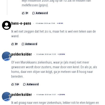
Mijn middelste zoon zag op de TU zat te midden van
melkflessen (grijns).
0
+
Antwoord
hans-e-pans
03 oktober 2024 om 15:40
+
41101
Ik wil niet zeggen dat het zo is, maar het is wel een teken aan de
wand.
8
+
Antwoord
polderkolder
03 oktober 2024 om 15:39
+
231094
Of een Marokkaans ziekenhuis, waar je (als man) niet meer
gewassen wordt door zusters, maar door een kerel. En als je, als
homo, daar een stijve van krijgt, ga je meteen van 8 hoog naar
beneden.
16
+
Antwoord
polderkolder
03 oktober 2024 om 15:37
+
231094
Ik wil graag naar een neger ziekenhuis, lekker roti te eten krijgen en