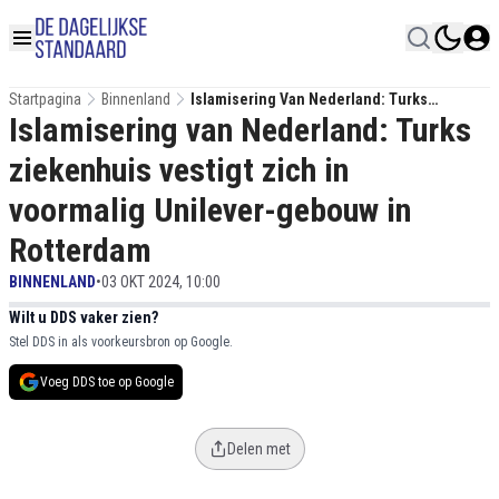
Startpagina
Binnenland
Islamisering Van Nederland: Turks
Islamisering van Nederland: Turks
Ziekenhuis Vestigt Zich In Voormalig
Unilever-Gebouw In Rotterdam
ziekenhuis vestigt zich in
voormalig Unilever-gebouw in
Rotterdam
BINNENLAND
•
03 OKT 2024, 10:00
Wilt u DDS vaker zien?
Stel DDS in als voorkeursbron op Google.
Voeg DDS toe op Google
Delen met