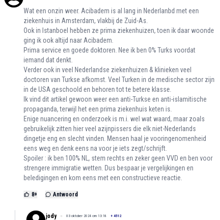
Wat een onzin weer. Acibadem is al lang in Nederlanbd met een
ziekenhuis in Amsterdam, vlakbij de Zuid-As.
Ook in Istanboel hebben ze prima ziekenhuizen, toen ik daar woonde
ging ik ook altijd naar Acibadem.
Prima service en goede doktoren. Nee ik ben 0% Turks voordat
iemand dat denkt.
Verder ook in veel Nederlandse ziekenhuizen & klinieken veel
doctoren van Turkse afkomst. Veel Turken in de medische sector zijn
in de USA geschoold en behoren tot te betere klasse.
Ik vind dit artikel gewoon weer een anti-Turkse en anti-islamitische
propaganda, terwijl het een prima ziekenhuis keten is.
Enige nuancering en onderzoek is m.i. wel wat waard, maar zoals
gebruikelijk zitten hier veel azijnpissers die elk niet-Nederlands
dingetje eng en slecht vinden. Mensen haal je vooringenomenheid
eens weg en denk eens na voor je iets zegt/schrijft.
Spoiler : ik ben 100% NL, stem rechts en zeker geen VVD en ben voor
strengere immigratie wetten. Dus bespaar je vergelijkingen en
beledigingen en kom eens met een constructieve reactie.
8
+
Antwoord
jody
03 oktober 2024 om 13:18
+
4512