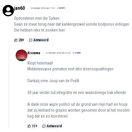
jan60
03 oktober 2024 om 17:10
+
51977
Opdonderen met die Turken
Gaan ze maar terug naar dat kankergezwel asmde bodporus erdogan
Die hebben niks te zoeken hier
20
+
Antwoord
Kromme
03 oktober 2024 om 21:32
+
11555
Klopt helemaal!
Middeleeuwse primaten met dito levensopvattingen
Dankzij ome Joop van de PvdA
30 jaar verder nul integratie en een waanzinnige bak ellende
Ik dank onze wijze politici uit de grond van mijn hart en hoop
dat zij keihard te grazen worden genomen door al het moslim
tuig dat ze zo koesteren
11
+
Antwoord