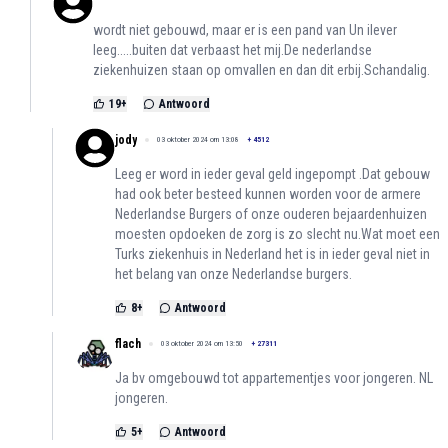
wordt niet gebouwd, maar er is een pand van Un ilever
leeg.....buiten dat verbaast het mij.De nederlandse
ziekenhuizen staan op omvallen en dan dit erbij.Schandalig.
19
+
Antwoord
jody
03 oktober 2024 om 13:08
+
4512
Leeg er word in ieder geval geld ingepompt .Dat gebouw
had ook beter besteed kunnen worden voor de armere
Nederlandse Burgers of onze ouderen bejaardenhuizen
moesten opdoeken de zorg is zo slecht nu.Wat moet een
Turks ziekenhuis in Nederland het is in ieder geval niet in
het belang van onze Nederlandse burgers.
8
+
Antwoord
flach
03 oktober 2024 om 13:50
+
27311
Ja bv omgebouwd tot appartementjes voor jongeren. NL
jongeren.
5
+
Antwoord