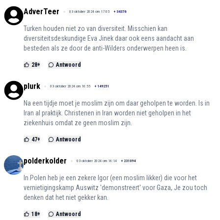
AdverTeer
03 oktober 2024 om 17:05
+
34376
Turken houden niet zo van diversiteit. Misschien kan
diversiteitsdeskundige Eva Jinek daar ook eens aandacht aan
besteden als ze door de anti-Wilders onderwerpen heen is.
28
+
Antwoord
plurk
03 oktober 2024 om 16:55
+
149251
Na een tijdje moet je moslim zijn om daar geholpen te worden. Is in
Iran al praktijk. Christenen in Iran worden niet geholpen in het
ziekenhuis omdat ze geen moslim zijn.
47
+
Antwoord
polderkolder
03 oktober 2024 om 16:14
+
231094
In Polen heb je een zekere Igor (een moslim likker) die voor het
vernietigingskamp Auswitz 'demonstreert' voor Gaza, Je zou toch
denken dat het niet gekker kan.
18
+
Antwoord