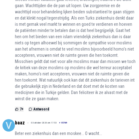
gaan. Wachttijden die de pan uit lopen. Uw zorgpremie en de
wachttijd voor behandeling lijken beiden substantieel te gaan stijgen
en dat klinkt nogal tegenstrijdig. Als een Turks ziekenhuis denkt daar
is met gemak veel markt te winnen en goed te verdienen en hoeven
de patiënten minder te betalen dan is dat heel begrijpelijk. Gaat het
hen om het bieden van een islam vriendelijk ziekenhuis dan is daar
niets op tegen alhoewel bij sommigen de sympathie voor moslims
aan het afnemen is omdat te veel moslims bijvoorbeeld homo's niet
accepteren, vrouwen niet de ruimte geven die hen toekomt.
Misschien geldt dat niet voor alle moslims maar dan missen we toch
de kritiek van deze moslims op moslims die wel terreur acceptabel
maken, homo's niet accepteren, vrouwen niet de ruimte geven die
hen toekomt. Wat natuurlijk ook kan dat dit ziekenhuis de tarieven int
die gebruikelijk zijn in Nederland en dat doet met de kosten van
medicijnen die in Turkije gelden. Dan feliciteer ik ze alvast met de
winst die ze gaan maken.
7
+
Antwoord
baaz
03 oktober 2024 om 17:53
+
15769
Beter een ziekenhuis dan een moskee... O wacht...