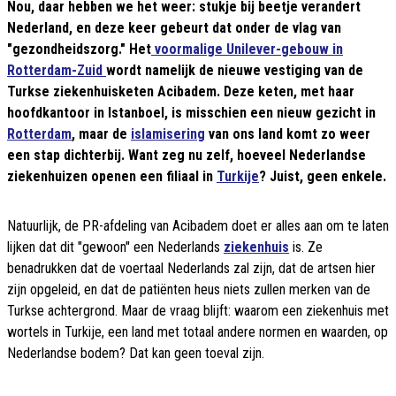
Nou, daar hebben we het weer: stukje bij beetje verandert
Nederland, en deze keer gebeurt dat onder de vlag van
"gezondheidszorg." Het
voormalige Unilever-gebouw in
Rotterdam-Zuid
wordt namelijk de nieuwe vestiging van de
Turkse ziekenhuisketen Acibadem. Deze keten, met haar
hoofdkantoor in Istanboel, is misschien een nieuw gezicht in
Rotterdam
, maar de
islamisering
van ons land komt zo weer
een stap dichterbij. Want zeg nu zelf, hoeveel Nederlandse
ziekenhuizen openen een filiaal in
Turkije
? Juist, geen enkele.
Natuurlijk, de PR-afdeling van Acibadem doet er alles aan om te laten
lijken dat dit "gewoon" een Nederlands
ziekenhuis
is. Ze
benadrukken dat de voertaal Nederlands zal zijn, dat de artsen hier
zijn opgeleid, en dat de patiënten heus niets zullen merken van de
Turkse achtergrond. Maar de vraag blijft: waarom een ziekenhuis met
wortels in Turkije, een land met totaal andere normen en waarden, op
Nederlandse bodem? Dat kan geen toeval zijn.