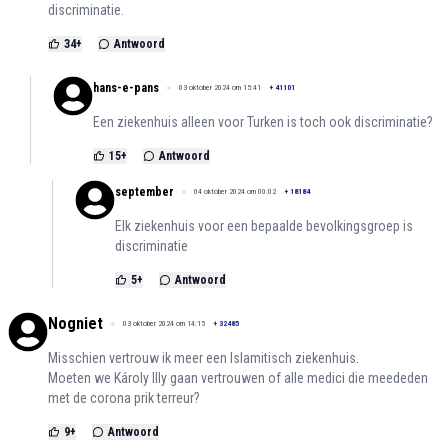
discriminatie.
34
+
Antwoord
hans-e-pans
03 oktober 2024 om 15:41
+
41101
Een ziekenhuis alleen voor Turken is toch ook discriminatie?
15
+
Antwoord
september
04 oktober 2024 om 00:02
+
18184
Elk ziekenhuis voor een bepaalde bevolkingsgroep is
discriminatie
5
+
Antwoord
Nogniet
03 oktober 2024 om 14:15
+
32485
Misschien vertrouw ik meer een Islamitisch ziekenhuis.
Moeten we Károly Illy gaan vertrouwen of alle medici die meededen
met de corona prik terreur?
9
+
Antwoord