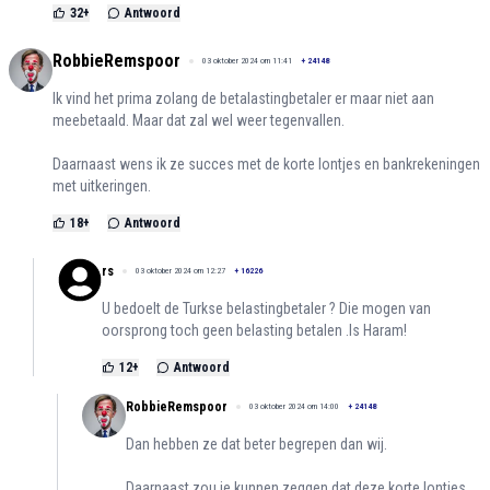
32
+
Antwoord
RobbieRemspoor
03 oktober 2024 om 11:41
+
24148
Ik vind het prima zolang de betalastingbetaler er maar niet aan
meebetaald. Maar dat zal wel weer tegenvallen.
Daarnaast wens ik ze succes met de korte lontjes en bankrekeningen
met uitkeringen.
18
+
Antwoord
rs
03 oktober 2024 om 12:27
+
16226
U bedoelt de Turkse belastingbetaler ? Die mogen van
oorsprong toch geen belasting betalen .Is Haram!
12
+
Antwoord
RobbieRemspoor
03 oktober 2024 om 14:00
+
24148
Dan hebben ze dat beter begrepen dan wij.
Daarnaast zou je kunnen zeggen dat deze korte lontjes