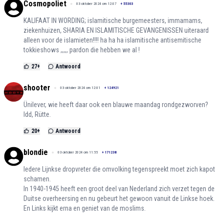
Cosmopoliet
03 oktober 2024 om 12:07
+
55303
KALIFAAT IN WORDING; islamitische burgemeesters, immamams,
ziekenhuizen, SHARIA EN ISLAMITISCHE GEVANGENISSEN uiteraard
alleen voor de islamieten!!!! ha ha ha islamitische antisemitische
tokkieshows ,,,,, pardon die hebben we al !
27
+
Antwoord
shooter
03 oktober 2024 om 12:01
+
124921
Ünilever, wie heeft daar ook een blauwe maandag rondgezworven?
Idd, Rütte.
20
+
Antwoord
blondie
03 oktober 2024 om 11:55
+
171238
Iedere Lijnkse dropvreter die omvolking tegenspreekt moet zich kapot
schamen.
In 1940-1945 heeft een groot deel van Nederland zich verzet tegen de
Duitse overheersing en nu gebeurt het gewoon vanuit de Linkse hoek.
En Links kijkt erna en geniet van de moslims.