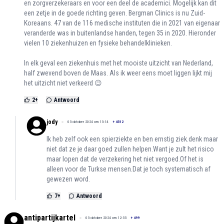
en zorgverzekeraars en voor een deel de academici. Mogelijk kan dit
een zetje in de goede richting geven. Bergman Clinics is nu Zuid-
Koreaans. 47 van de 116 medische instituten die in 2021 van eigenaar
veranderde was in buitenlandse handen, tegen 35 in 2020. Hieronder
vielen 10 ziekenhuizen en fysieke behandelklinieken.
In elk geval een ziekenhuis met het mooiste uitzicht van Nederland,
half zwevend boven de Maas. Als ik weer eens moet liggen lijkt mij
het uitzicht niet verkeerd 😉
2
+
Antwoord
jody
03 oktober 2024 om 13:14
+
4512
Ik heb zelf ook een spierziekte en ben ernstig ziek.denk maar
niet dat ze je daar goed zullen helpen.Want je zult het risico
maar lopen dat de verzekering het niet vergoed.Of het is
alleen voor de Turkse mensen.Dat je toch systematisch af
gewezen word.
7
+
Antwoord
antipartijkartel
03 oktober 2024 om 12:55
+
499