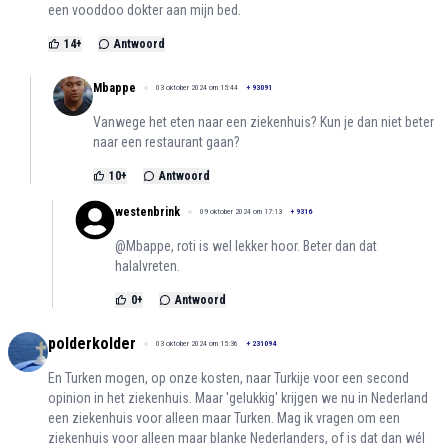
een vooddoo dokter aan mijn bed.
14
+
Antwoord
Mbappe
03 oktober 2024 om 15:44
+
93091
Vanwege het eten naar een ziekenhuis? Kun je dan niet beter
naar een restaurant gaan?
10
+
Antwoord
westenbrink
09 oktober 2024 om 17:13
+
9316
@Mbappe, roti is wel lekker hoor. Beter dan dat
halalvreten.
0
+
Antwoord
polderkolder
03 oktober 2024 om 15:36
+
231094
En Turken mogen, op onze kosten, naar Turkije voor een second
opinion in het ziekenhuis. Maar 'gelukkig' krijgen we nu in Nederland
een ziekenhuis voor alleen maar Turken. Mag ik vragen om een
ziekenhuis voor alleen maar blanke Nederlanders, of is dat dan wél