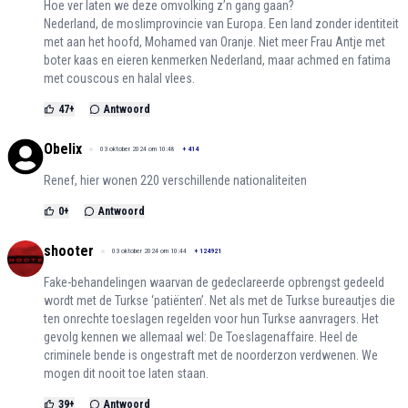
Hoe ver laten we deze omvolking z’n gang gaan?
Nederland, de moslimprovincie van Europa. Een land zonder identiteit
met aan het hoofd, Mohamed van Oranje. Niet meer Frau Antje met
boter kaas en eieren kenmerken Nederland, maar achmed en fatima
met couscous en halal vlees.
47
+
Antwoord
Obelix
03 oktober 2024 om 10:48
+
414
Renef, hier wonen 220 verschillende nationaliteiten
0
+
Antwoord
shooter
03 oktober 2024 om 10:44
+
124921
Fake-behandelingen waarvan de gedeclareerde opbrengst gedeeld
wordt met de Turkse ‘patiënten’. Net als met de Turkse bureautjes die
ten onrechte toeslagen regelden voor hun Turkse aanvragers. Het
gevolg kennen we allemaal wel: De Toeslagenaffaire. Heel de
criminele bende is ongestraft met de noorderzon verdwenen. We
mogen dit nooit toe laten staan.
39
+
Antwoord