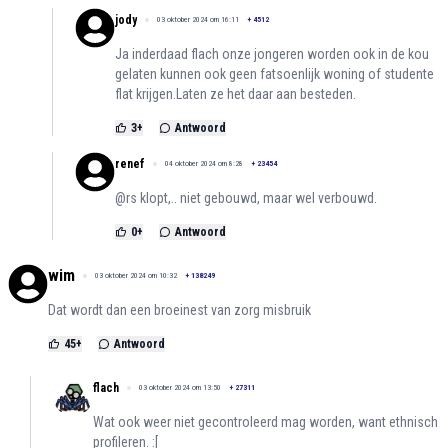
jody
03 oktober 2024 om 16:11
+
4512
Ja inderdaad flach onze jongeren worden ook in de kou
gelaten kunnen ook geen fatsoenlijk woning of studente
flat krijgen.Laten ze het daar aan besteden.
3
+
Antwoord
renef
04 oktober 2024 om 8:28
+
23454
@rs klopt,.. niet gebouwd, maar wel verbouwd.
0
+
Antwoord
wim
03 oktober 2024 om 10:32
+
138249
Dat wordt dan een broeinest van zorg misbruik
45
+
Antwoord
flach
03 oktober 2024 om 13:50
+
27311
Wat ook weer niet gecontroleerd mag worden, want ethnisch
profileren. :[