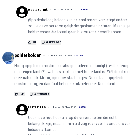
westenbrink
09 oktober 2024 om 17:12
+
9316
@polderkolder, helaas zijn de gaskamers vernietigd anders
zou je deze persoon gelijk die gaskamer insturen. Maar ja, je
hebt mensen die totaal geen historische besef hebben.
0
+
Antwoord
polderkolder
03 oktober 2024 om 15:49
+
231094
Hoog opgeleide moslims (gratis gestudeerd natuurlijk). willen terug
naar eigen land (?), wat dus blijkbaar niet Nederland is. Wél de uitkerin
mee natuurlijk. Moou, opgeroy staat netjes. Nu de laag opgeleide
moslims nog, en dan faat het een stuk beter met Nederland.
13
+
Antwoord
toetssteen
04 oktober 2024 om 10:09
+
6808
Geen idee hoe het nu is op de universiteiten die echt
belangrijk zijn, maar in mijn tijd zag ik er veel Indonesiërs van
Indiase afkomst.