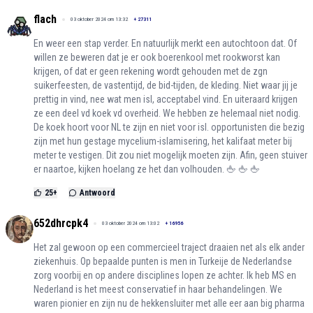
flach
03 oktober 2024 om 13:32
+
27311
En weer een stap verder. En natuurlijk merkt een autochtoon dat. Of
willen ze beweren dat je er ook boerenkool met rookworst kan
krijgen, of dat er geen rekening wordt gehouden met de zgn
suikerfeesten, de vastentijd, de bid-tijden, de kleding. Niet waar jij je
prettig in vind, nee wat men isl, acceptabel vind. En uiteraard krijgen
ze een deel vd koek vd overheid. We hebben ze helemaal niet nodig.
De koek hoort voor NL te zijn en niet voor isl. opportunisten die bezig
zijn met hun gestage mycelium-islamisering, het kalifaat meter bij
meter te vestigen. Dit zou niet mogelijk moeten zijn. Afin, geen stuiver
er naartoe, kijken hoelang ze het dan volhouden. 🖕 🖕 🖕
25
+
Antwoord
652dhrcpk4
03 oktober 2024 om 13:02
+
16956
Het zal gewoon op een commercieel traject draaien net als elk ander
ziekenhuis. Op bepaalde punten is men in Turkeije de Nederlandse
zorg voorbij en op andere disciplines lopen ze achter. Ik heb MS en
Nederland is het meest conservatief in haar behandelingen. We
waren pionier en zijn nu de hekkensluiter met alle eer aan big pharma