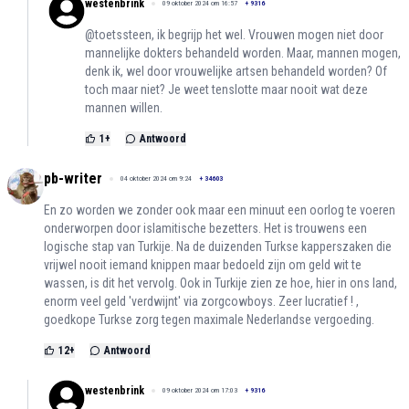
westenbrink
09 oktober 2024 om 16:57
+
9316
@toetssteen, ik begrijp het wel. Vrouwen mogen niet door
mannelijke dokters behandeld worden. Maar, mannen mogen,
denk ik, wel door vrouwelijke artsen behandeld worden? Of
toch maar niet? Je weet tenslotte maar nooit wat deze
mannen willen.
1
+
Antwoord
pb-writer
04 oktober 2024 om 9:24
+
34603
En zo worden we zonder ook maar een minuut een oorlog te voeren
onderworpen door islamitische bezetters. Het is trouwens een
logische stap van Turkije. Na de duizenden Turkse kapperszaken die
vrijwel nooit iemand knippen maar bedoeld zijn om geld wit te
wassen, is dit het vervolg. Ook in Turkije zien ze hoe, hier in ons land,
enorm veel geld 'verdwijnt' via zorgcowboys. Zeer lucratief ! ,
goedkope Turkse zorg tegen maximale Nederlandse vergoeding.
12
+
Antwoord
westenbrink
09 oktober 2024 om 17:03
+
9316