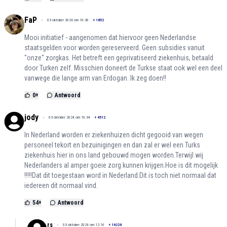
FaP
03 oktober 2024 om 10:36
+
1852
Mooi initiatief - aangenomen dat hiervoor geen Nederlandse
staatsgelden voor worden gereserveerd. Geen subsidies vanuit
"onze" zorgkas. Het betreft een geprivatiseerd ziekenhuis, betaald
door Turken zelf. Misschien doneert de Turkse staat ook wel een deel
vanwege die lange arm van Erdogan. Ik zeg doen!!
0
+
Antwoord
jody
03 oktober 2024 om 10:34
+
4512
In Nederland worden er ziekenhuizen dicht gegooid van wegen
personeel tekort en bezuinigingen en dan zal er wel een Turks
ziekenhuis hier in ons land gebouwd mogen worden.Terwijl wij
Nederlanders al amper goeie zorg kunnen krijgen.Hoe is dit mogelijk
!!!!!Dat dit toegestaan word in Nederland.Dit is toch niet normaal dat
iedereen dit normaal vind.
54
+
Antwoord
rs
03 oktober 2024 om 12:16
+
16226