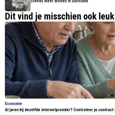
Steeds meer wolven in Duitsland
Dit vind je misschien ook leuk
Economie
Al jaren bij dezelfde internetprovider? Controleer je contract