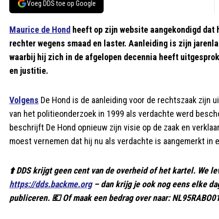
Voeg DDS toe op Google
Maurice de Hond
heeft op zijn website aangekondigd dat 
rechter wegens smaad en laster. Aanleiding is zijn jarenl
waarbij hij zich in de afgelopen decennia heeft uitgespro
en justitie.
Volgens
De Hond is de aanleiding voor de rechtszaak zijn u
van het politieonderzoek in 1999 als verdachte werd beschou
beschrijft De Hond opnieuw zijn visie op de zaak en verklaart
moest vernemen dat hij nu als verdachte is aangemerkt in e
⬆️ DDS krijgt geen cent van de overheid of het kartel. We le
https://dds.backme.org
– dan krijg je ook nog eens elke d
publiceren. 💶 Of maak een bedrag over naar: NL95RABO01