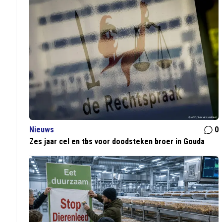
Nieuws
0
Zes jaar cel en tbs voor doodsteken broer in Gouda