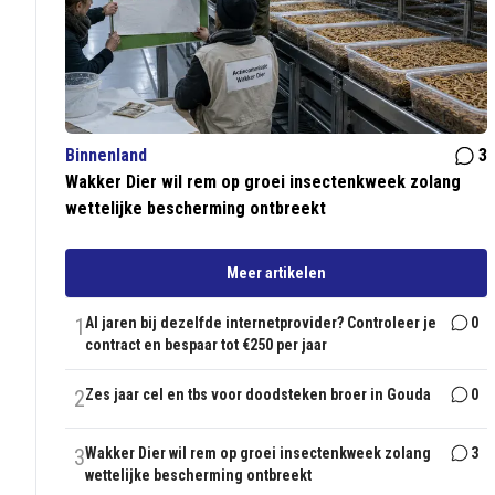
Binnenland
3
Wakker Dier wil rem op groei insectenkweek zolang
wettelijke bescherming ontbreekt
Meer artikelen
1
Al jaren bij dezelfde internetprovider? Controleer je
0
contract en bespaar tot €250 per jaar
2
Zes jaar cel en tbs voor doodsteken broer in Gouda
0
3
Wakker Dier wil rem op groei insectenkweek zolang
3
wettelijke bescherming ontbreekt