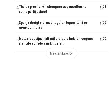
4
Thaise premier wil strengere wapenwetten na
3
schietpartij school
5
Spanje dreigt met maatregelen tegen Italië om
7
grenscontroles
6
Meta moet bijna half miljard euro betalen wegens
0
mentale schade aan kinderen
Meer artikelen