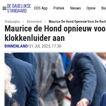
DDS App
Politiek
Nieuws
Opinie
Bui
Startpagina
Binnenland
Maurice De Hond Opnieuw Voor De Rech
Maurice de Hond opnieuw voor
klokkenluider aan
BINNENLAND
•
31 JUL 2025, 17:30