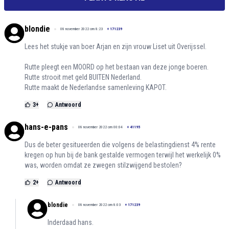
blondie
08 november 2022 om 8:23
+
171239
Lees het stukje van boer Arjan en zijn vrouw Liset uit Overijssel.
Rutte pleegt een MOORD op het bestaan van deze jonge boeren.
Rutte strooit met geld BUITEN Nederland.
Rutte maakt de Nederlandse samenleving KAPOT.
3
+
Antwoord
hans-e-pans
08 november 2022 om 00:04
+
41195
Dus de beter gesitueerden die volgens de belastingdienst 4% rente
kregen op hun bij de bank gestalde vermogen terwijl het werkelijk 0%
was, worden omdat ze zwegen stilzwijgend bestolen?
2
+
Antwoord
blondie
08 november 2022 om 8:03
+
171239
Inderdaad hans.