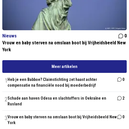
Nieuws
0
Vrouw en baby sterven na omslaan boot bij Vrijheidsbeeld New
York
Meer artikelen
1
Heb je een Babboe? Claimstichting zet haast achter
0
compensatie na financiële nood bij moederbedrijf
2
Schade aan haven Odesa en slachtoffers in Oekraïne en
2
Rusland
3
Vrouw en baby sterven na omslaan boot bij Vrijheidsbeeld New
0
York