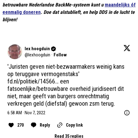
betrouwbare Nederlandse BackMe-systeem kunt u
maandelijks óf
eenmalig doneren
. Doe dat alstublieft, en help DDS in de lucht te
blijven!
lex hoogduin
@
lexhoogduin
·
Follow
'Juristen geven niet-bezwaarmakers weinig kans 
op teruggave vermogenstaks' 
fd.nl/politiek/14566…
 een 
fatsoenlijke/betrouwbare overheid juridiseert dit 
niet, maar geeft van burgers onrechtmatig 
verkregen geld (diefstal) gewoon zsm terug.
6:58 AM · Nov 7, 2022
270
Reply
Copy link
Read 35 replies