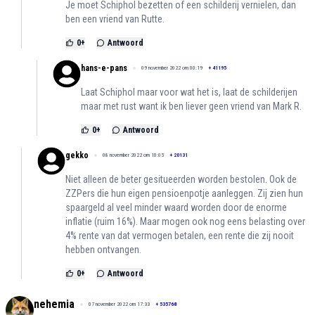
Je moet Schiphol bezetten of een schilderij vernielen, dan
ben een vriend van Rutte.
0
+
Antwoord
hans-e-pans
09 november 2022 om 00:19
+
41195
Laat Schiphol maar voor wat het is, laat de schilderijen
maar met rust want ik ben liever geen vriend van Mark R.
0
+
Antwoord
gekko
08 november 2022 om 10:05
+
20131
Niet alleen de beter gesitueerden worden bestolen. Ook de
ZZPers die hun eigen pensioenpotje aanleggen. Zij zien hun
spaargeld al veel minder waard worden door de enorme
inflatie (ruim 16%). Maar mogen ook nog eens belasting over
4% rente van dat vermogen betalen, een rente die zij nooit
hebben ontvangen.
0
+
Antwoord
nehemia
07 november 2022 om 17:33
+
535768