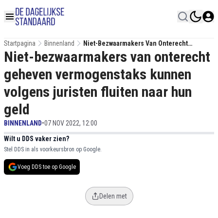
Startpagina
Binnenland
Niet-Bezwaarmakers Van Onterecht
Niet-bezwaarmakers van onterecht
Geheven Vermogenstaks Kunnen Volgens
Juristen Fluiten Naar Hun Geld
geheven vermogenstaks kunnen
volgens juristen fluiten naar hun
geld
BINNENLAND
•
07 NOV 2022, 12:00
Wilt u DDS vaker zien?
Stel DDS in als voorkeursbron op Google.
Voeg DDS toe op Google
Delen met