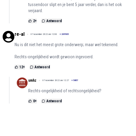
tussendoor slipt en je bent 5 jaar verder, dan is het ook
verjaard.
2
+
Antwoord
re-al
07 november 2022 om 12:06
+
209905
Nu is dit niet het meest grote onderwerp; maar wel tekenend.
Rechts-ongelijkheid wordt gewoon ingevoerd.
12
+
Antwoord
umhz
07 november 2022 om 12:27
+
5857
Rechts-ongelijkheid of rechtsongelijkheid?
0
+
Antwoord