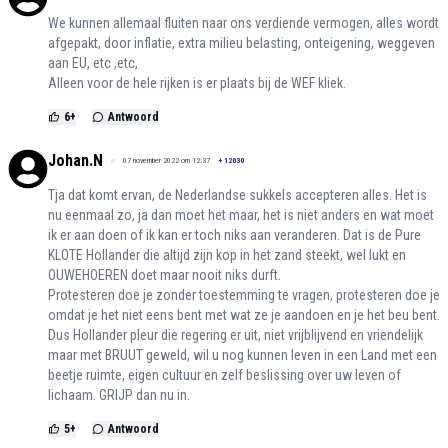
We kunnen allemaal fluiten naar ons verdiende vermogen, alles wordt
afgepakt, door inflatie, extra milieu belasting, onteigening, weggeven
aan EU, etc ,etc,
Alleen voor de hele rijken is er plaats bij de WEF kliek.
6
+
Antwoord
Johan.N
07 november 2022 om 12:37
+
12030
Tja dat komt ervan, de Nederlandse sukkels accepteren alles. Het is
nu eenmaal zo, ja dan moet het maar, het is niet anders en wat moet
ik er aan doen of ik kan er toch niks aan veranderen. Dat is de Pure
KLOTE Hollander die altijd zijn kop in het zand steekt, wel lukt en
OUWEHOEREN doet maar nooit niks durft.
Protesteren doe je zonder toestemming te vragen, protesteren doe je
omdat je het niet eens bent met wat ze je aandoen en je het beu bent.
Dus Hollander pleur die regering er uit, niet vrijblijvend en vriendelijk
maar met BRUUT geweld, wil u nog kunnen leven in een Land met een
beetje ruimte, eigen cultuur en zelf beslissing over uw leven of
lichaam. GRIJP dan nu in.
5
+
Antwoord