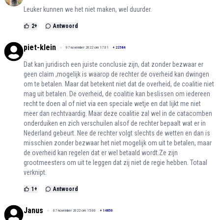
Leuker kunnen we het niet maken, wel duurder.
2
+
Antwoord
piet-klein
07 november 2022 om 17:01
+
22584
Dat kan juridisch een juiste conclusie zijn, dat zonder bezwaar er
geen claim ,mogelijk is waarop de rechter de overheid kan dwingen
om te betalen. Maar dat betekent niet dat de overheid, de coalitie niet
mag uit betalen. De overheid, de coalitie kan beslissen om iedereen
recht te doen al of niet via een speciale wetje en dat lijkt me niet
meer dan rechtvaardig. Maar deze coalitie zal wel in de catacomben
onderduiken en zich verschuilen alsof de rechter bepaalt wat er in
Nederland gebeurt. Nee de rechter volgt slechts de wetten en dan is
misschien zonder bezwaar het niet mogelijk om uit te betalen, maar
de overheid kan regelen dat er wel betaald wordt.Ze zijn
grootmeesters om uit te leggen dat zij niet de regie hebben. Totaal
verknipt.
1
+
Antwoord
Janus
07 november 2022 om 15:00
+
14850