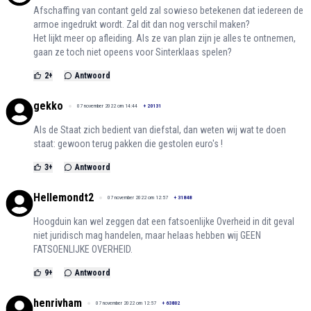
Afschaffing van contant geld zal sowieso betekenen dat iedereen de
armoe ingedrukt wordt. Zal dit dan nog verschil maken?
Het lijkt meer op afleiding. Als ze van plan zijn je alles te ontnemen,
gaan ze toch niet opeens voor Sinterklaas spelen?
2
+
Antwoord
gekko
07 november 2022 om 14:44
+
20131
Als de Staat zich bedient van diefstal, dan weten wij wat te doen
staat: gewoon terug pakken die gestolen euro's !
3
+
Antwoord
Hellemondt2
07 november 2022 om 12:57
+
31848
Hoogduin kan wel zeggen dat een fatsoenlijke Overheid in dit geval
niet juridisch mag handelen, maar helaas hebben wij GEEN
FATSOENLIJKE OVERHEID.
9
+
Antwoord
henrivham
07 november 2022 om 12:57
+
63802