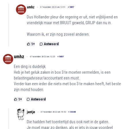
umhz
07 november 2022 om 12:51
+
5857
Dus Hollander pleur die regering er uit, niet vrijblijvend en
vriendelijk maar met BRUUT geweld, GRIJP dan nu in.
Waarom ik, er zijn nog zoveel anderen.
1
+
Antwoord
umhz
07 november 2022 om 12:25
+
5857
Een ding is duidelijk.
Heb je het geluk zaken in box 3 te moeten vermelden, is een
belastingadviseur/accountant een must.
Verder kan een ieder die niets met box 3 te maken heeft, het beste
zijn mond houden.
1
+
Antwoord
jantje
07 november 2022 om 14:52
+
33340
Die hadden het toentertijd dus ook niet in de gaten.
Je moet maar zo denken, als er iets in jouw voordeel