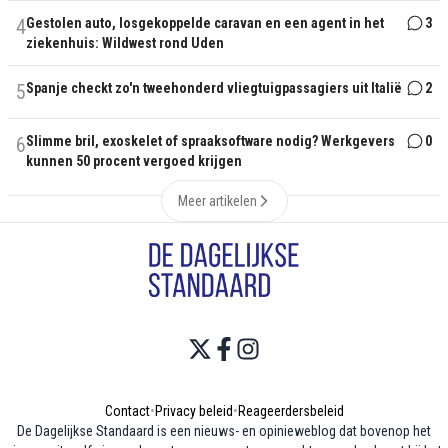
4
Gestolen auto, losgekoppelde caravan en een agent in het
3
ziekenhuis: Wildwest rond Uden
5
Spanje checkt zo'n tweehonderd vliegtuigpassagiers uit Italië
2
6
Slimme bril, exoskelet of spraaksoftware nodig? Werkgevers
0
kunnen 50 procent vergoed krijgen
Meer artikelen
Contact
•
Privacy beleid
•
Reageerdersbeleid
De Dagelijkse Standaard is een nieuws- en opinieweblog dat bovenop het