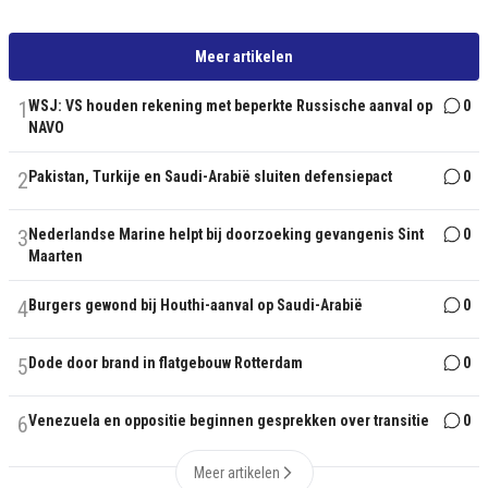
Meer artikelen
1
WSJ: VS houden rekening met beperkte Russische aanval op
0
NAVO
2
Pakistan, Turkije en Saudi-Arabië sluiten defensiepact
0
3
Nederlandse Marine helpt bij doorzoeking gevangenis Sint
0
Maarten
4
Burgers gewond bij Houthi-aanval op Saudi-Arabië
0
5
Dode door brand in flatgebouw Rotterdam
0
6
Venezuela en oppositie beginnen gesprekken over transitie
0
Meer artikelen