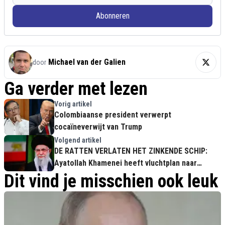
Abonneren
Michael van der Galien
door
Ga verder met lezen
Vorig artikel
Colombiaanse president verwerpt
cocaïneverwijt van Trump
Volgend artikel
DE RATTEN VERLATEN HET ZINKENDE SCHIP:
Ayatollah Khamenei heeft vluchtplan naar
Moskou klaarliggen!
Dit vind je misschien ook leuk