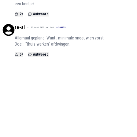
een beetje?
2
+
Antwoord
re-al
05 januari 2026 om 11:46
+
209753
Allemaal gepland. Want : minimale sneeuw en vorst.
Doel : "thuis werken" afdwingen.
5
+
Antwoord