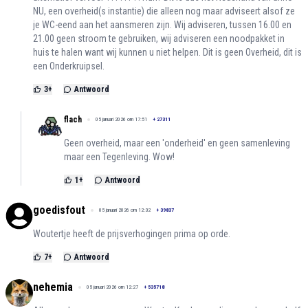
NU, een overheid(s instantie) die alleen nog maar adviseert alsof ze
je WC-eend aan het aansmeren zijn. Wij adviseren, tussen 16.00 en
21.00 geen stroom te gebruiken, wij adviseren een noodpakket in
huis te halen want wij kunnen u niet helpen. Dit is geen Overheid, dit is
een Onderkruipsel.
3
+
Antwoord
flach
05 januari 2026 om 17:51
+
27311
Geen overheid, maar een 'onderheid' en geen samenleving
maar een Tegenleving. Wow!
1
+
Antwoord
goedisfout
05 januari 2026 om 12:32
+
39837
Woutertje heeft de prijsverhogingen prima op orde.
7
+
Antwoord
nehemia
05 januari 2026 om 12:27
+
535718