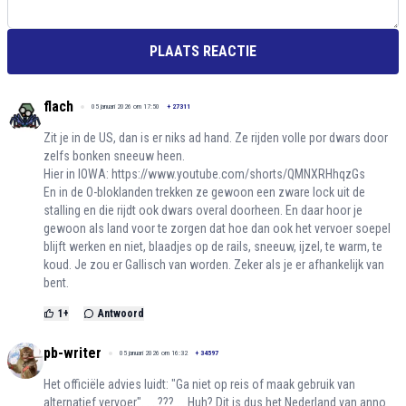
PLAATS REACTIE
flach
05 januari 2026 om 17:50
+
27311
Zit je in de US, dan is er niks ad hand. Ze rijden volle por dwars door
zelfs bonken sneeuw heen.
Hier in IOWA:
https://www.youtube.com/shorts/QMNXRHhqzGs
En in de O-bloklanden trekken ze gewoon een zware lock uit de
stalling en die rijdt ook dwars overal doorheen. En daar hoor je
gewoon als land voor te zorgen dat hoe dan ook het vervoer soepel
blijft werken en niet, blaadjes op de rails, sneeuw, ijzel, te warm, te
koud. Je zou er Gallisch van worden. Zeker als je er afhankelijk van
bent.
1
+
Antwoord
pb-writer
05 januari 2026 om 16:32
+
34597
Het officiële advies luidt: "Ga niet op reis of maak gebruik van
alternatief vervoer". . . ??? . . Huh? Dit is dus het Nederland van anno