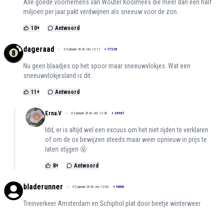
Alle goede voornemens van Wouter Koolmees die meer dan een half
miljoen per jaar pakt verdwijnen als sneeuw voor de zon.
10
+
Antwoord
dageraad
05 januari 2026 om 12:17
+
77228
Nu geen blaadjes op het spoor maar sneeuwvlokjes. Wat een
sneeuwvlokjesland is dit.
11
+
Antwoord
Erna.V
05 januari 2026 om 12:30
+
36967
Idd, er is altijd wel een excuus om het niet rijden te verklaren
of om de ov bewijzen steeds maar weer opnieuw in prijs te
laten stijgen 🤬
8
+
Antwoord
bladerunner
05 januari 2026 om 12:00
+
9868
Treinverkeer Amsterdam en Schiphol plat door beetje winterweer