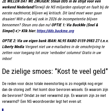
ZE WILLEN DAT WE ZWIJGEN: Steun DDS in de strijd voor een
werkend Nederland!
Terwijl de NS miljarden opslurpt en faalt bij de
eerste nachtvorst, blijven wij kritisch. Dit land moet weer gaan
draaien! Wilt u dat wij ook in 2026 de incompetentie blijven
benoemen? Steun ons dan nu!
OPTIE 1: Via BackMe (Snel &
Simpel) 👉 Klik hier:
https://dds.backme.org
OPTIE 2: Via uw eigen bank IBAN: NL95 RABO 0159 0983 27 t.n.v.
Liberty Media
Vergeet niet uw e-mailadres in de omschrijving te
zetten voor toegang tot onze 'verboden' columns! Gratis in uw
inbox!
De zielige smoes: "Kost te veel geld"
De reden voor deze totale ineenstorting is zo mogelijk nog erger
dan de storing zelf. Het komt door bevroren wissels. En waarom zijn
die bevroren? Omdat ze niet verwarmd zijn. En waarom zijn ze niet
verwarmd? Een NS-woordvoerder legt het even uit: