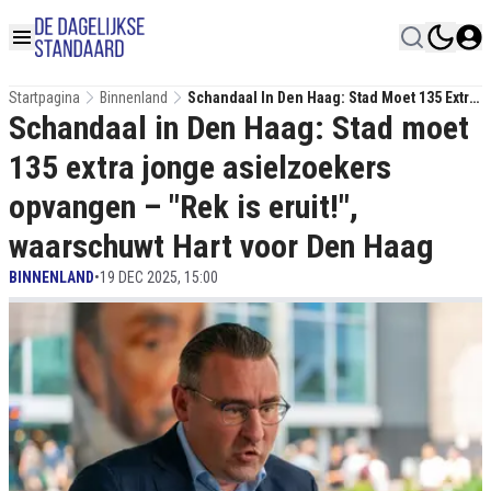
Startpagina
Binnenland
Schandaal In Den Haag: Stad Moet 135 Extra
Schandaal in Den Haag: Stad moet
Jonge Asielzoekers Opvangen – "Rek Is
Eruit!", Waarschuwt Hart Voor Den Haag
135 extra jonge asielzoekers
opvangen – "Rek is eruit!",
waarschuwt Hart voor Den Haag
BINNENLAND
•
19 DEC 2025, 15:00