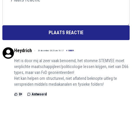
PLAATS REACTIE
Heydrich
20 december 2025 om 10:17
+
18809
Het is door mij al zeer vaak benoemd, het stomme STEMVEE moet
verplichte maatschappijleer/politicologie lessen krijgen, niet van D66
types, maar van FvD georiënteerden!
Het kan helpen om structureel, niet aflatend beknopte uitleg te
verspreiden middels mediakanalen en fysieke folders!
0
+
Antwoord