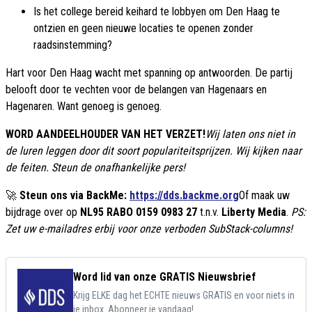
Is het college bereid keihard te lobbyen om Den Haag te
ontzien en geen nieuwe locaties te openen zonder
raadsinstemming?
Hart voor Den Haag wacht met spanning op antwoorden. De partij
belooft door te vechten voor de belangen van Hagenaars en
Hagenaren. Want genoeg is genoeg.
WORD AANDEELHOUDER VAN HET VERZET!
Wij laten ons niet in
de luren leggen door dit soort populariteitsprijzen. Wij kijken naar
de feiten. Steun de onafhankelijke pers!
🚀
Steun ons via BackMe:
https://dds.backme.org
Of maak uw
bijdrage over op
NL95 RABO 0159 0983 27
t.n.v.
Liberty Media
.
PS:
Zet uw e-mailadres erbij voor onze verboden SubStack-columns!
Word lid van onze GRATIS Nieuwsbrief
Krijg ELKE dag het ECHTE nieuws GRATIS en voor niets in
je inbox. Abonneer je vandaag!