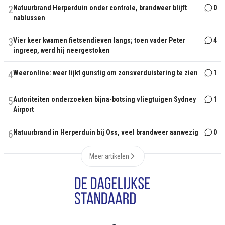
2
Natuurbrand Herperduin onder controle, brandweer blijft
0
nablussen
3
Vier keer kwamen fietsendieven langs; toen vader Peter
4
ingreep, werd hij neergestoken
4
Weeronline: weer lijkt gunstig om zonsverduistering te zien
1
5
Autoriteiten onderzoeken bijna-botsing vliegtuigen Sydney
1
Airport
6
Natuurbrand in Herperduin bij Oss, veel brandweer aanwezig
0
Meer artikelen