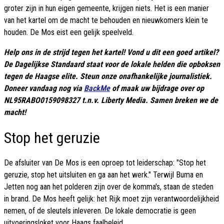
groter zijn in hun eigen gemeente, krijgen niets. Het is een manier
van het kartel om de macht te behouden en nieuwkomers klein te
houden. De Mos eist een gelijk speelveld.
Help ons in de strijd tegen het kartel! Vond u dit een goed artikel?
De Dagelijkse Standaard staat voor de lokale helden die opboksen
tegen de Haagse elite. Steun onze onafhankelijke journalistiek.
Doneer vandaag nog via
BackMe
of maak uw bijdrage over op
NL95RABO0159098327 t.n.v. Liberty Media. Samen breken we de
macht!
Stop het geruzie
De afsluiter van De Mos is een oproep tot leiderschap: "Stop het
geruzie, stop het uitsluiten en ga aan het werk." Terwijl Buma en
Jetten nog aan het polderen zijn over de komma's, staan de steden
in brand. De Mos heeft gelijk: het Rijk moet zijn verantwoordelijkheid
nemen, of de sleutels inleveren. De lokale democratie is geen
uitvoeringsloket voor Haags faalbeleid.