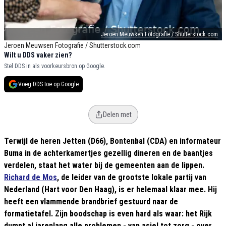
Jeroen Meuwsen Fotografie / Shutterstock.com
Jeroen Meuwsen Fotografie / Shutterstock.com
Wilt u DDS vaker zien?
Stel DDS in als voorkeursbron op Google.
Voeg DDS toe op Google
Delen met
Terwijl de heren Jetten (D66), Bontenbal (CDA) en informateur
Buma in de achterkamertjes gezellig dineren en de baantjes
verdelen, staat het water bij de gemeenten aan de lippen.
Richard de Mos
, de leider van de grootste lokale partij van
Nederland (Hart voor Den Haag), is er helemaal klaar mee. Hij
heeft een vlammende brandbrief gestuurd naar de
formatietafel. Zijn boodschap is even hard als waar: het Rijk
dumpt al jarenlang alle problemen - van asiel tot zorg - over