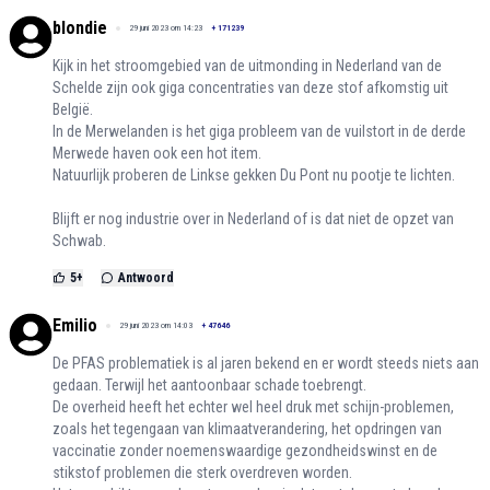
blondie
29 juni 2023 om 14:23
+
171239
Kijk in het stroomgebied van de uitmonding in Nederland van de
Schelde zijn ook giga concentraties van deze stof afkomstig uit
België.
In de Merwelanden is het giga probleem van de vuilstort in de derde
Merwede haven ook een hot item.
Natuurlijk proberen de Linkse gekken Du Pont nu pootje te lichten.
Blijft er nog industrie over in Nederland of is dat niet de opzet van
Schwab.
5
+
Antwoord
Emilio
29 juni 2023 om 14:03
+
47646
De PFAS problematiek is al jaren bekend en er wordt steeds niets aan
gedaan. Terwijl het aantoonbaar schade toebrengt.
De overheid heeft het echter wel heel druk met schijn-problemen,
zoals het tegengaan van klimaatverandering, het opdringen van
vaccinatie zonder noemenswaardige gezondheidswinst en de
stikstof problemen die sterk overdreven worden.