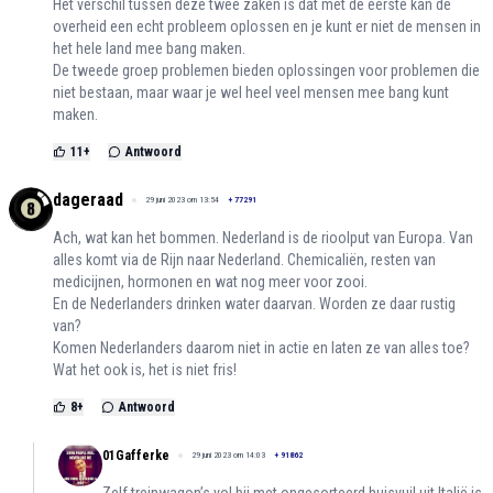
Het verschil tussen deze twee zaken is dat met de eerste kan de
overheid een echt probleem oplossen en je kunt er niet de mensen in
het hele land mee bang maken.
De tweede groep problemen bieden oplossingen voor problemen die
niet bestaan, maar waar je wel heel veel mensen mee bang kunt
maken.
11
+
Antwoord
dageraad
29 juni 2023 om 13:54
+
77291
Ach, wat kan het bommen. Nederland is de rioolput van Europa. Van
alles komt via de Rijn naar Nederland. Chemicaliën, resten van
medicijnen, hormonen en wat nog meer voor zooi.
En de Nederlanders drinken water daarvan. Worden ze daar rustig
van?
Komen Nederlanders daarom niet in actie en laten ze van alles toe?
Wat het ook is, het is niet fris!
8
+
Antwoord
01Gafferke
29 juni 2023 om 14:03
+
91862