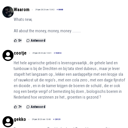
Waarom
29 juni 2023 om 13:42
+
8448
Whats new,
All about the money, money, money ..........
5
+
Antwoord
cootje
29 juni 2023 om 13:41
+
52614
Het hele agrarische gebied is levensgevaarlijk , de gehele land en
tuinbouw is bij de Drechten en bij tata steel dubieus , maar je lever
stapelt het langzaam op , lekker een aardappeltje met een kropje sla
of rauwkost uit die regio’s , met een cola zero , met een dagje fijnstof
en dioxide , en in de kamer krijgen de boeren de schuld , die er ook
nog een beetje vergif of bemesting bij doen , biologischs boeren in
Nederland hoe verzinnen ze het , groenten is gezond ?
7
+
Antwoord
gekko
29 juni 2023 om 13:40
+
20131