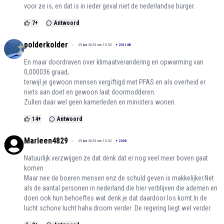
voor ze is, en dat is in ieder geval niet de nederlandse burger.
7
+
Antwoord
polderkolder
29 juni 2023 om 15:35
+
231148
En maar doordraven over klimaatverandering en opwarming van
0,000036 graad,
terwijl je gewoon mensen vergiftigd met PFAS en als overheid er
niets aan doet en gewoon laat doormodderen.
Zullen daar wel geen kamerleden en ministers wonen.
14
+
Antwoord
Marleen4829
29 juni 2023 om 15:32
+
2200
Natuurlijk verzwijgen ze dat denk dat er nog veel meer boven gaat
komen.
Maar nee de boeren mensen enz de schuld geven is makkelijker.Net
als de aantal personen in nederland die hier verblijven die ademen en
doen ook hun behoeftes wat denk je dat daardoor los komt.In de
lucht schone lucht haha droom verder .De regering liegt wel verder.