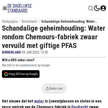
Startpagina
Binnenland
Schandalige Geheimhouding: Water
Schandalige geheimhouding: Water
Rondom Chemours-Fabriek Zwaar Vervuild
Met Giftige PFAS
rondom Chemours-fabriek zwaar
vervuild met giftige PFAS
BINNENLAND
•
29 JUN 2023, 13:30
Wilt u DDS vaker zien?
Stel DDS in als voorkeursbron op Google.
Voeg DDS toe op Google
Delen met
Het nieuws dat het
water
in (zwem)plassen en sloten in een
verre omtrek van de Chemours-fabriek in
Dordrecht
zwaar