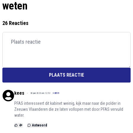
weten
26 Reacties
PLAATS REACTIE
kees
30 juni 2023 om 12:52
+
8519
PFAS interesseert dit kabinet weinig, kijk maar naar die polder in
Zeeuws Vlaanderen die ze laten vollopen met door PFAS vervuild
water.
4
+
Antwoord