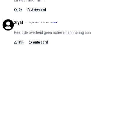
En weer doorrrrrrrrr
9
+
Antwoord
ziyal
29 juni 2023 om 13:33
+
4878
Heeft de overheid geen actieve herinnering aan
11
+
Antwoord