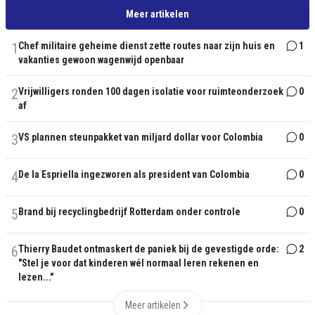
Meer artikelen
1
Chef militaire geheime dienst zette routes naar zijn huis en
1
vakanties gewoon wagenwijd openbaar
2
Vrijwilligers ronden 100 dagen isolatie voor ruimteonderzoek
0
af
3
VS plannen steunpakket van miljard dollar voor Colombia
0
4
De la Espriella ingezworen als president van Colombia
0
5
Brand bij recyclingbedrijf Rotterdam onder controle
0
6
Thierry Baudet ontmaskert de paniek bij de gevestigde orde:
2
"Stel je voor dat kinderen wél normaal leren rekenen en
lezen..."
Meer artikelen