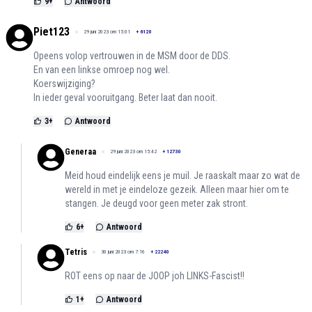
9
+
Antwoord
Piet123
29 juni 2023 om 15:01
+
6120
Opeens volop vertrouwen in de MSM door de DDS.
En van een linkse omroep nog wel.
Koerswijziging?
In ieder geval vooruitgang. Beter laat dan nooit.
3
+
Antwoord
Generaa
29 juni 2023 om 15:42
+
12730
Meid houd eindelijk eens je muil. Je raaskalt maar zo wat de
wereld in met je eindeloze gezeik. Alleen maar hier om te
stangen. Je deugd voor geen meter zak stront.
6
+
Antwoord
Tetris
30 juni 2023 om 7:16
+
22240
ROT eens op naar de JOOP joh LINKS-Fascist!!
1
+
Antwoord