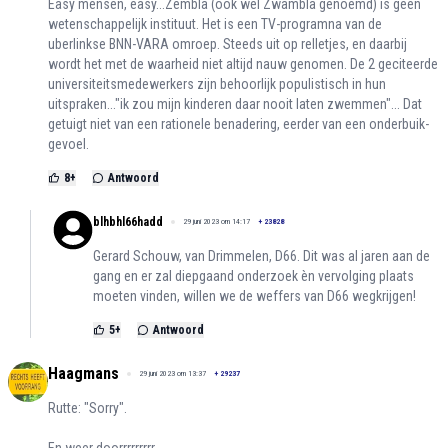
Easy mensen, easy...Zembla (ook wel Zwambla genoemd) is geen
wetenschappelijk instituut. Het is een TV-programna van de
uberlinkse BNN-VARA omroep. Steeds uit op relletjes, en daarbij
wordt het met de waarheid niet altijd nauw genomen. De 2 geciteerde
universiteitsmedewerkers zijn behoorlijk populistisch in hun
uitspraken..."ik zou mijn kinderen daar nooit laten zwemmen"... Dat
getuigt niet van een rationele benadering, eerder van een onderbuik-
gevoel.
8
+
Antwoord
blhbhl66hadd
29 juni 2023 om 14:17
+
23828
Gerard Schouw, van Drimmelen, D66. Dit was al jaren aan de
gang en er zal diepgaand onderzoek èn vervolging plaats
moeten vinden, willen we de weffers van D66 wegkrijgen!
5
+
Antwoord
Haagmans
29 juni 2023 om 13:37
+
29237
Rutte: "Sorry".