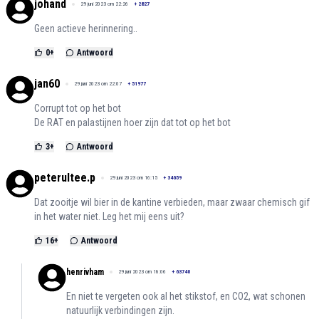
johand
29 juni 2023 om 22:26
+
2827
Geen actieve herinnering..
0
+
Antwoord
jan60
29 juni 2023 om 22:07
+
51977
Corrupt tot op het bot
De RAT en palastijnen hoer zijn dat tot op het bot
3
+
Antwoord
peterultee.p
29 juni 2023 om 16:15
+
34659
Dat zooitje wil bier in de kantine verbieden, maar zwaar chemisch gif
in het water niet. Leg het mij eens uit?
16
+
Antwoord
henrivham
29 juni 2023 om 18:06
+
63740
En niet te vergeten ook al het stikstof, en CO2, wat schonen
natuurlijk verbindingen zijn.