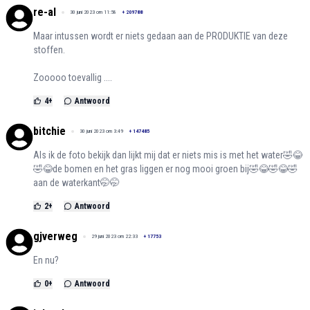
re-al
30 juni 2023 om 11:58
+
209788
Maar intussen wordt er niets gedaan aan de PRODUKTIE van deze
stoffen.
Zooooo toevallig ....
4
+
Antwoord
bitchie
30 juni 2023 om 3:49
+
147485
Als ik de foto bekijk dan lijkt mij dat er niets mis is met het water🤣😂
🤣😂de bomen en het gras liggen er nog mooi groen bij🤣😂🤣😂🤣
aan de waterkant🤭🤭
2
+
Antwoord
gjverweg
29 juni 2023 om 22:33
+
17753
En nu?
0
+
Antwoord