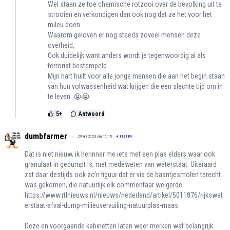
Wel staan ze toe chemische rotzooi over de bevolking uit te
strooien en verkondigen dan ook nog dat ze het voor het
mileu doen.
Waarom geloven er nog steeds zoveel mensen deze
overheid,
Ook duidelijk want anders wordt je tegenwoordig al als
terrorist bestempeld.
Mijn hart huilt voor alle jonge mensen die aan het begin staan
van hun volwassenheid wat krijgen die een slechte tijd om in
te leven. 😭😭
5
+
Antwoord
dumbfarmer
29 juni 2023 om 16:15
+
112784
Dat is niet nieuw, ik herinner me iets met een plas elders waar ook
granulaat in gedumpt is, met medeweten van waterstaat. Uiteraard
zat daar destijds ook zo'n figuur dat er via de baantjesmolen terecht
was gekomen, die natuurlijk elk commentaar weigerde.
https://www.rtlnieuws.nl/nieuws/nederland/artikel/5011876/rijkswat
erstaat-afval-dump-milieuvervuiling-natuurplas-maas
Deze en voorgaande kabinetten laten weer merken wat belangrijk