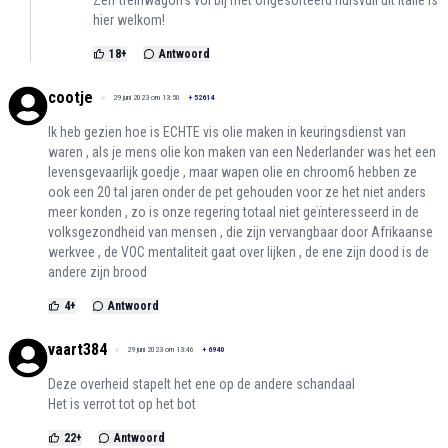
Zelf treinwagon’s vol bij met ongesorteerd huisvuil uit Italië is
hier welkom!
18
+
Antwoord
cootje
29 juni 2023 om 13:50
+
52614
Ik heb gezien hoe is ECHTE vis olie maken in keuringsdienst van
waren , als je mens olie kon maken van een Nederlander was het een
levensgevaarlijk goedje , maar wapen olie en chroom6 hebben ze
ook een 20 tal jaren onder de pet gehouden voor ze het niet anders
meer konden , zo is onze regering totaal niet geïnteresseerd in de
volksgezondheid van mensen , die zijn vervangbaar door Afrikaanse
werkvee , de VOC mentaliteit gaat over lijken , de ene zijn dood is de
andere zijn brood
4
+
Antwoord
vaart384
29 juni 2023 om 13:46
+
6940
Deze overheid stapelt het ene op de andere schandaal
Het is verrot tot op het bot
22
+
Antwoord