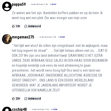
pappa59
14 mei 2025 om 17:56
+
36167
Ze weten wie het zijn. Aanbellen koffers pakken en op de trein. Ik
weet nog wel een plek. Die was vroeger van mijn oom
10
+
Antwoord
megaman275
14 mei 2025 om 17:46
+
55784
" Het lijkt wel alsof de rollen zijn omgedraaid: niet de wijkagent, maar
het tuig regeert de straat" ....... Dat lijkt helaas alleen niet zo......DAT IS
OOK ZO! We zijn ons land definitief kwijt .DAAR MAG U HET ULTRA
LINKSE ZIEKE AFBRAAK GEILE GAJES IN DEN HAAG VOOR BEDANKEN!
en hopelijk eindelijk ook eens de eind afrekening te gaan
presenteren...het wordt eens hoog tijd! Ons land is een land van
AFBRAAK, JODENHAAT, ONGEREMDE ALLOCHTONE AGRESSIE EN
GROOT ONRECHT!....ONS LAND IS EEN DERDE WERELDLAND
GEWORDEN .WAT JE JARENLANG IMPORTEERT WORDT JE
UITEINDELIJK OOK NAMELIJK ZELF!
23
+
Antwoord
cschip48
14 mei 2025 om 17:43
+
15386