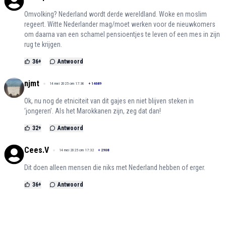
Omvolking? Nederland wordt derde wereldland. Woke en moslim
regeert. Witte Nederlander mag/moet werken voor de nieuwkomers
om daarna van een schamel pensioentjes te leven of een mes in zijn
rug te krijgen.
36
+
Antwoord
njmt
14 mei 2025 om 17:36
+
14689
Ok, nu nog de etniciteit van dit gajes en niet blijven steken in
‘jongeren’. Als het Marokkanen zijn, zeg dat dan!
32
+
Antwoord
Cees.V
14 mei 2025 om 17:32
+
2908
Dit doen alleen mensen die niks met Nederland hebben of erger.
36
+
Antwoord