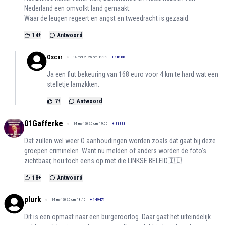
Nederland een omvolkt land gemaakt.
Waar de leugen regeert en angst en tweedracht is gezaaid.
14
+
Antwoord
Oscar
14 mei 2025 om 19:39
+
10188
Ja een flut bekeuring van 168 euro voor 4 km te hard wat een
stelletje lamzkken.
7
+
Antwoord
01Gafferke
14 mei 2025 om 19:00
+
91993
Dat zullen wel weer O aanhoudingen worden zoals dat gaat bij deze
groepen criminelen. Want nu melden of anders worden de foto’s
zichtbaar, hou toch eens op met die LINKSE BELEID🇮🇱
18
+
Antwoord
plurk
14 mei 2025 om 18:10
+
149471
Dit is een opmaat naar een burgeroorlog. Daar gaat het uiteindelijk