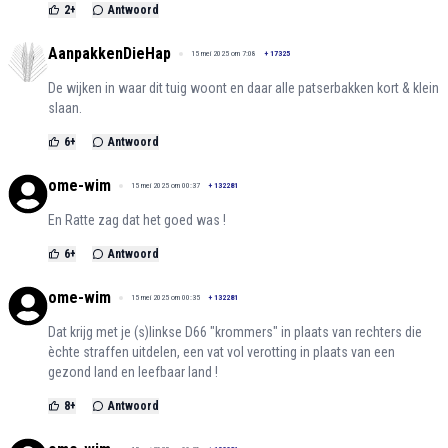
2
+
Antwoord
AanpakkenDieHap
15 mei 2025 om 7:08
+
17325
De wijken in waar dit tuig woont en daar alle patserbakken kort & klein
slaan.
6
+
Antwoord
ome-wim
15 mei 2025 om 00:37
+
132281
En Ratte zag dat het goed was !
6
+
Antwoord
ome-wim
15 mei 2025 om 00:35
+
132281
Dat krijg met je (s)linkse D66 "krommers" in plaats van rechters die
èchte straffen uitdelen, een vat vol verotting in plaats van een
gezond land en leefbaar land !
8
+
Antwoord