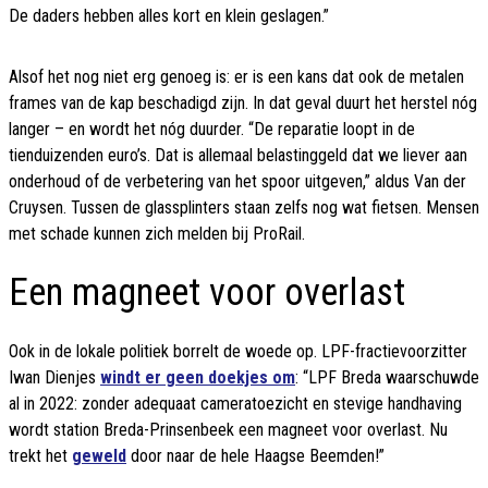
De daders hebben alles kort en klein geslagen.”
Alsof het nog niet erg genoeg is: er is een kans dat ook de metalen
frames van de kap beschadigd zijn. In dat geval duurt het herstel nóg
langer – en wordt het nóg duurder. “De reparatie loopt in de
tienduizenden euro’s. Dat is allemaal belastinggeld dat we liever aan
onderhoud of de verbetering van het spoor uitgeven,” aldus Van der
Cruysen. Tussen de glassplinters staan zelfs nog wat fietsen. Mensen
met schade kunnen zich melden bij ProRail.
Een magneet voor overlast
Ook in de lokale politiek borrelt de woede op. LPF-fractievoorzitter
Iwan Dienjes
windt er geen doekjes om
: “LPF Breda waarschuwde
al in 2022: zonder adequaat cameratoezicht en stevige handhaving
wordt station Breda-Prinsenbeek een magneet voor overlast. Nu
trekt het
geweld
door naar de hele Haagse Beemden!”