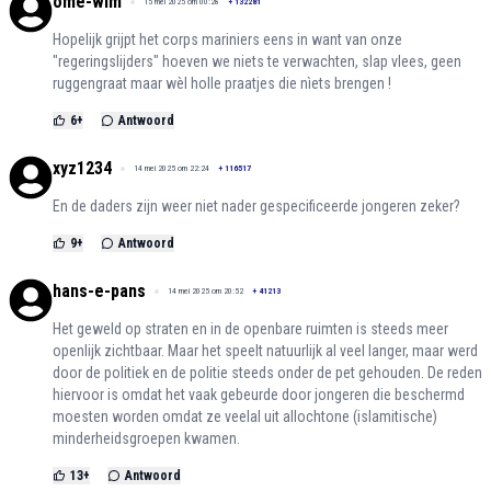
ome-wim
15 mei 2025 om 00:28
+
132281
Hopelijk grijpt het corps mariniers eens in want van onze
"regeringslijders" hoeven we niets te verwachten, slap vlees, geen
ruggengraat maar wèl holle praatjes die nìets brengen !
6
+
Antwoord
xyz1234
14 mei 2025 om 22:24
+
116517
En de daders zijn weer niet nader gespecificeerde jongeren zeker?
9
+
Antwoord
hans-e-pans
14 mei 2025 om 20:52
+
41213
Het geweld op straten en in de openbare ruimten is steeds meer
openlijk zichtbaar. Maar het speelt natuurlijk al veel langer, maar werd
door de politiek en de politie steeds onder de pet gehouden. De reden
hiervoor is omdat het vaak gebeurde door jongeren die beschermd
moesten worden omdat ze veelal uit allochtone (islamitische)
minderheidsgroepen kwamen.
13
+
Antwoord