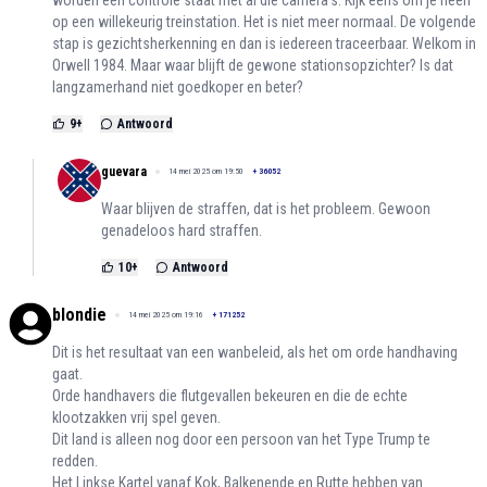
op een willekeurig treinstation. Het is niet meer normaal. De volgende
stap is gezichtsherkenning en dan is iedereen traceerbaar. Welkom in
Orwell 1984. Maar waar blijft de gewone stationsopzichter? Is dat
langzamerhand niet goedkoper en beter?
9
+
Antwoord
guevara
14 mei 2025 om 19:50
+
36052
Waar blijven de straffen, dat is het probleem. Gewoon
genadeloos hard straffen.
10
+
Antwoord
blondie
14 mei 2025 om 19:16
+
171252
Dit is het resultaat van een wanbeleid, als het om orde handhaving
gaat.
Orde handhavers die flutgevallen bekeuren en die de echte
klootzakken vrij spel geven.
Dit land is alleen nog door een persoon van het Type Trump te
redden.
Het Linkse Kartel vanaf Kok, Balkenende en Rutte hebben van