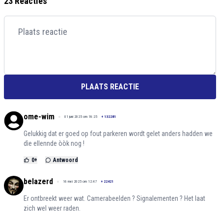
23 Reacties
PLAATS REACTIE
ome-wim
01 juni 2025 om 18:25
+
132281
Gelukkig dat er goed op fout parkeren wordt gelet anders hadden we
dìe ellennde òòk nog !
0
+
Antwoord
belazerd
16 mei 2025 om 12:47
+
22421
Er ontbreekt weer wat. Camerabeelden ? Signalementen ? Het laat
zich wel weer raden.