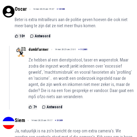
Oscar
14 mei 2025 om 19:37
+
10188
Beter is extra mitrailleurs aan de politie geven hoeven die ook niet
meer bang te zijn dat ze niet meer thuis komen.
10
+
Antwoord
dumbfarmer
14 mei 2025 om 21:01
+
112881
Ze hebben al een dienstpistool, taser en wapenstok. Maar
zodra die ingezet wordt jankt iedereen over 'excessief
geweld', 'machtsmisbruik' en vooral favorieten als 'profiling'
en 'racisme'... en wordt een onderzoek ingesteld naar de
agent, die zijn werk en inkomen niet meer zeker is, maar de
dader? Die is na een foei gesprekje er vandoor. Daar gaat een
mp5 ofzo niets aan veranderen.
7
+
Antwoord
Siem
14 mei 2025 om 19:17
+
31389
Ja, natuurlijk is na zo'n bericht de roep om extra camera's. We
worden een controle staat met al die camera's. Kijk eens om je heen