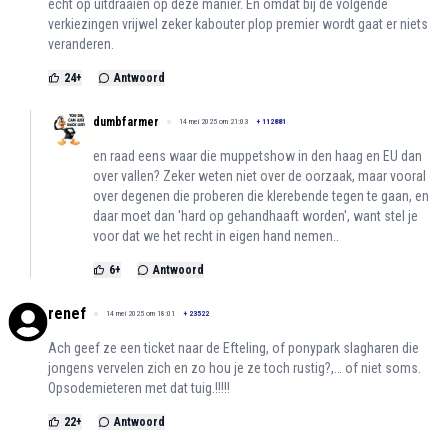
echt op uitdraaien op deze manier. En omdat bij de volgende
verkiezingen vrijwel zeker kabouter plop premier wordt gaat er niets
veranderen.
24
+
Antwoord
dumbfarmer
14 mei 2025 om 21:03
+
112881
en raad eens waar die muppetshow in den haag en EU dan
over vallen? Zeker weten niet over de oorzaak, maar vooral
over degenen die proberen die klerebende tegen te gaan, en
daar moet dan 'hard op gehandhaaft worden', want stel je
voor dat we het recht in eigen hand nemen..
6
+
Antwoord
renef
14 mei 2025 om 18:01
+
23522
Ach geef ze een ticket naar de Efteling, of ponypark slagharen die
jongens vervelen zich en zo hou je ze toch rustig?,… of niet soms.
Opsodemieteren met dat tuig.!!!!!
22
+
Antwoord