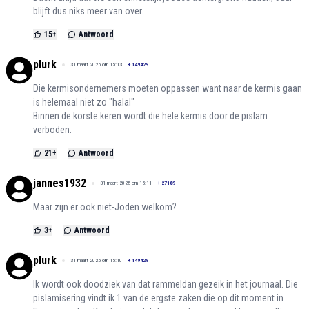
blijft dus niks meer van over.
15
+
Antwoord
plurk
31 maart 2025 om 15:13
+
149429
Die kermisondernemers moeten oppassen want naar de kermis gaan
is helemaal niet zo "halal"
Binnen de korste keren wordt die hele kermis door de pislam
verboden.
21
+
Antwoord
jannes1932
31 maart 2025 om 15:11
+
27189
Maar zijn er ook niet-Joden welkom?
3
+
Antwoord
plurk
31 maart 2025 om 15:10
+
149429
Ik wordt ook doodziek van dat rammeldan gezeik in het journaal. Die
pislamisering vindt ik 1 van de ergste zaken die op dit moment in