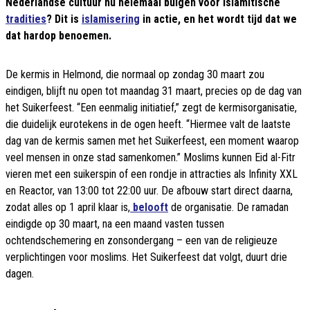
Nederlandse cultuur nu helemaal buigen voor islamitische
tradities
? Dit is
islamisering
in actie, en het wordt tijd dat we
dat hardop benoemen.
De kermis in Helmond, die normaal op zondag 30 maart zou
eindigen, blijft nu open tot maandag 31 maart, precies op de dag van
het Suikerfeest. “Een eenmalig initiatief,” zegt de kermisorganisatie,
die duidelijk eurotekens in de ogen heeft. “Hiermee valt de laatste
dag van de kermis samen met het Suikerfeest, een moment waarop
veel mensen in onze stad samenkomen.” Moslims kunnen Eid al-Fitr
vieren met een suikerspin of een rondje in attracties als Infinity XXL
en Reactor, van 13:00 tot 22:00 uur. De afbouw start direct daarna,
zodat alles op 1 april klaar is,
belooft
de organisatie. De ramadan
eindigde op 30 maart, na een maand vasten tussen
ochtendschemering en zonsondergang – een van de religieuze
verplichtingen voor moslims. Het Suikerfeest dat volgt, duurt drie
dagen.