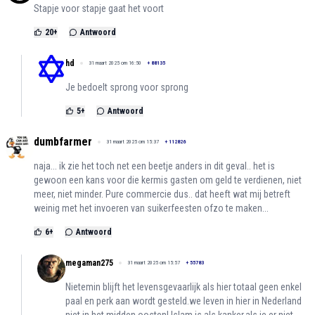
Stapje voor stapje gaat het voort
20
+
Antwoord
hd
31 maart 2025 om 16:50
+
88135
Je bedoelt sprong voor sprong
5
+
Antwoord
dumbfarmer
31 maart 2025 om 15:37
+
112826
naja... ik zie het toch net een beetje anders in dit geval.. het is
gewoon een kans voor die kermis gasten om geld te verdienen, niet
meer, niet minder. Pure commercie dus.. dat heeft wat mij betreft
weinig met het invoeren van suikerfeesten ofzo te maken...
6
+
Antwoord
megaman275
31 maart 2025 om 15:57
+
55783
Nietemin blijft het levensgevaarlijk als hier totaal geen enkel
paal en perk aan wordt gesteld.we leven in hier in Nederland
niet in het midden oosten! Islam is als kanker,als je er niet