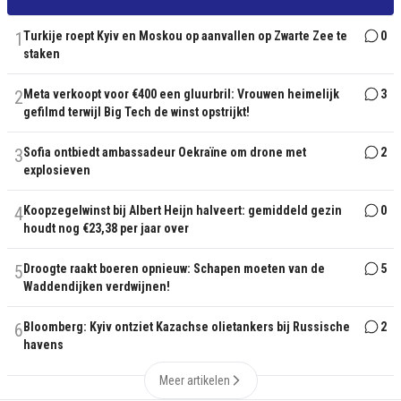
1
Turkije roept Kyiv en Moskou op aanvallen op Zwarte Zee te
0
staken
2
Meta verkoopt voor €400 een gluurbril: Vrouwen heimelijk
3
gefilmd terwijl Big Tech de winst opstrijkt!
3
Sofia ontbiedt ambassadeur Oekraïne om drone met
2
explosieven
4
Koopzegelwinst bij Albert Heijn halveert: gemiddeld gezin
0
houdt nog €23,38 per jaar over
5
Droogte raakt boeren opnieuw: Schapen moeten van de
5
Waddendijken verdwijnen!
6
Bloomberg: Kyiv ontziet Kazachse olietankers bij Russische
2
havens
Meer artikelen