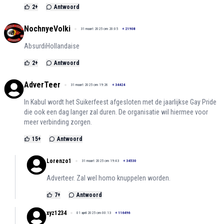
2
+
Antwoord
NochnyeVolki
31 maart 2025 om 20:05
+
21908
AbsurdiHollandaise
2
+
Antwoord
AdverTeer
31 maart 2025 om 19:26
+
34424
In Kabul wordt het Suikerfeest afgesloten met de jaarlijkse Gay Pride
die ook een dag langer zal duren. De organisatie wil hiermee voor
meer verbinding zorgen.
15
+
Antwoord
Lorenzo1
31 maart 2025 om 19:43
+
34530
Adverteer. Zal wel homo knuppelen worden.
7
+
Antwoord
xyz1234
01 april 2025 om 00:13
+
116496