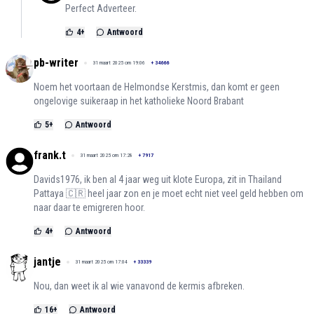
Perfect Adverteer.
4
+
Antwoord
pb-writer
31 maart 2025 om 19:06
+
34666
Noem het voortaan de Helmondse Kerstmis, dan komt er geen
ongelovige suikeraap in het katholieke Noord Brabant
5
+
Antwoord
frank.t
31 maart 2025 om 17:28
+
7917
Davids1976, ik ben al 4 jaar weg uit klote Europa, zit in Thailand
Pattaya 🇨🇷 heel jaar zon en je moet echt niet veel geld hebben om
naar daar te emigreren hoor.
4
+
Antwoord
jantje
31 maart 2025 om 17:04
+
33339
Nou, dan weet ik al wie vanavond de kermis afbreken.
16
+
Antwoord