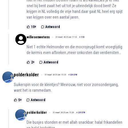
snel bij bent zaait het uit tot je uiteindelijk dood bent! Ze
krijgen in NL volledig de vrije hand.daar gaat NL heel erg spijt
van krijgen over een aantal jaren.
10
+
Antwoord
willesenwetens
31 maart 2025 om 17:14
+
110
Niet 1 echte Helmonder en die mocrojeugd komt vroegtijdig
de kermis even afbreken.,meer onkosten dan verdiensten…
2
+
Antwoord
polderkolder
31 maart 2025 om 15:25
+
231278
Suikerspin voor de kleintjes? Mevrouw, niet voor zonsondergang,
want het is rammedam.
5
+
Antwoord
polderkolder
31 maart 2025 om 15:26
+
231278
Die busjes stonden er met allah snackbar: halal frikandellen
en halal kroketten.