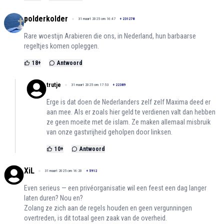
polderkolder
31 maart 2025 om 16:47
+
231278
Rare woestijn Arabieren die ons, in Nederland, hun barbaarse
regeltjes komen opleggen.
18
+
Antwoord
trutje
31 maart 2025 om 17:53
+
22389
Erge is dat doen de Nederlanders zelf zelf Maxima deed er
aan mee. Als er zoals hier geld te verdienen valt dan hebben
ze geen moeite met de islam. Ze maken allemaal misbruik
van onze gastvrijheid geholpen door linksen.
10
+
Antwoord
XiL
31 maart 2025 om 16:20
+
5912
Even serieus — een privéorganisatie wil een feest een dag langer
laten duren? Nou en?
Zolang ze zich aan de regels houden en geen vergunningen
overtreden, is dit totaal geen zaak van de overheid.