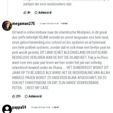
partijen die voor asielzoekers zijn.
8
+
Antwoord
megaman275
31 maart 2025 om 15:50
+
55783
Dit land is onherstelbaar naar de islamitische fillistijnen, in dit geval
dus zelfs letterlijk! ISLAM verziekt en verrot langzaam ons hele land,
onze geloofsbeleiding,ons school en les systeem en al helemaal
ons hele politiek systeem, zonder dat er ook maar een beetje paal en
perk wordt gesteld, DIT LAND IS NET ALS ENGELAND EN DUITSLAND
REDDELOOS VERLOREN AAN DE ROT DIE ISLAM HEET. Pak je koffers
want over een paar jaar leven we hier onder het juk van volledig
islamitisch bewind onder de Sharia..... HET SUIKERFEEST WORDT DIT
JAAR OP TV BEJUBELD ALS WARE HET DE NEDERDALING VAN ALLAH
HIMSELF, PASEN WORDT ZO ONGEVEER BIJNA AFGESCHAFT, EN ZO
OOK HET CHRISTENDOM. EN DAT ZIJN HARDE VERIFIEERBARE
FEITEN.... I REST MY CASE.
27
+
Antwoord
pappa59
31 maart 2025 om 15:38
+
36167