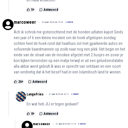
5
+
Antwoord
marcoweer
31 maart 2025 om 15:16
+
25316
Ach ik schrok me gisterochtend met de honden uitlaten kapot.Sinds
een jaar of 6 een kleine moskeè om de hoek afgelopen zondag
ochten heel de hoek rond dat haathuis vol met gparkeerde autos en
scĥurende baardmannen op zoèk naar nog een plek. Het begin en het
einde van de straat van de moskee afgeźet met 2 busjes en zover je
kon kijken terroristen op een matje terwijl er uit een geluidsinstalatie
alla akbar werd gebrult.Ik was er oprecht van ontdaan en een soort
van verdrietig dat ik het besef had in een Islamitisch land te wonen.
26
+
Antwoord
LangeFries
01 april 2025 om 10:11
+
20007
En wat heb JIJ er tegen gedaan?
0
+
Antwoord
marcoweer
01 april 2025 om 11:19
+
25316