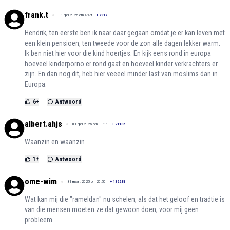
frank.t
01 april 2025 om 4:49
+
7917
Hendrik, ten eerste ben ik naar daar gegaan omdat je er kan leven met
een klein pensioen, ten tweede voor de zon alle dagen lekker warm.
Ik ben niet hier voor die kind hoertjes. En kijk eens rond in europa
hoeveel kinderporno er rond gaat en hoeveel kinder verkrachters er
zijn. En dan nog dit, heb hier veeeel minder last van moslims dan in
Europa.
6
+
Antwoord
albert.ahjs
01 april 2025 om 00:18
+
21135
Waanzin en waanzin
1
+
Antwoord
ome-wim
31 maart 2025 om 20:50
+
132281
Wat kan mij die "rameldan" nu schelen, als dat het geloof en tradtie is
van die mensen moeten ze dat gewoon doen, voor mij geen
probleem.