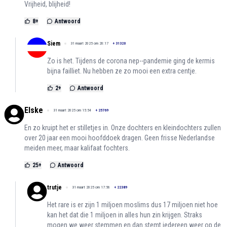
Vrijheid, blijheid!
8
+
Antwoord
Siem
31 maart 2025 om 20:17
+
31320
Zo is het. Tijdens de corona nep--pandemie ging de kermis
bijna failliet. Nu hebben ze zo mooi een extra centje.
2
+
Antwoord
Elske
31 maart 2025 om 15:54
+
25769
En zo kruipt het er stilletjes in. Onze dochters en kleindochters zullen
over 20 jaar een mooi hoofddoek dragen. Geen frisse Nederlandse
meiden meer, maar kalifaat fochters.
25
+
Antwoord
trutje
31 maart 2025 om 17:56
+
22389
Het rare is er zijn 1 miljoen moslims dus 17 miljoen niet hoe
kan het dat die 1 miljoen in alles hun zin krijgen. Straks
mogen we weer stemmen en dan stemt iedereen weer op de