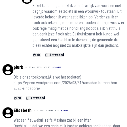
Enkel kenbaar gemaakt ik er niet vrolijk van word en niet
begrijp waarom ze zoiets in een woonwijk to3staan. Dit
leverde behoorlijk wat haat blikken op. Verder zal ik er
toch ook rekening mee moeten houden dat mijn vrouw er
ook regelmatig met de hond langsloopt als ik niet thuis
ben,denk jezelf ook niet. Bij thuiskomst heb ik nog wel
geprobeert een klacht in te dienen bij de gemeente dit
bleek echter nog niet zo makkelijk te zijn dan gedacht.
0
+
Antwoord
plurk
31 maart 2025 om 15:16
+
149429
Dit is onze toekomst.(Als we het toelaten)
https://ejbron.wordpress.com/2025/03/31/ramadan-bombathon-
2025-eindscore/
9
+
Antwoord
Elisabeth
31 maart 2025 om 15:15
+
20679
Wat een flauwekul, zelfs Maxima zat bij een Iftar
Dacht altijd dat we een christelijk joodse achtergrond hadden, daar