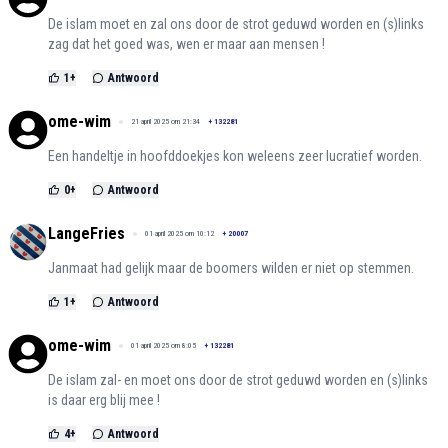
De islam moet en zal ons door de strot geduwd worden en (s)links
zag dat het goed was, wen er maar aan mensen !
1
+
Antwoord
ome-wim
21 april 2025 om 21:34
+
132281
Een handeltje in hoofddoekjes kon weleens zeer lucratief worden.
0
+
Antwoord
LangeFries
01 april 2025 om 10:12
+
20007
Janmaat had gelijk maar de boomers wilden er niet op stemmen.
1
+
Antwoord
ome-wim
01 april 2025 om 8:05
+
132281
De islam zal- en moet ons door de strot geduwd worden en (s)links
is daar erg blij mee !
4
+
Antwoord