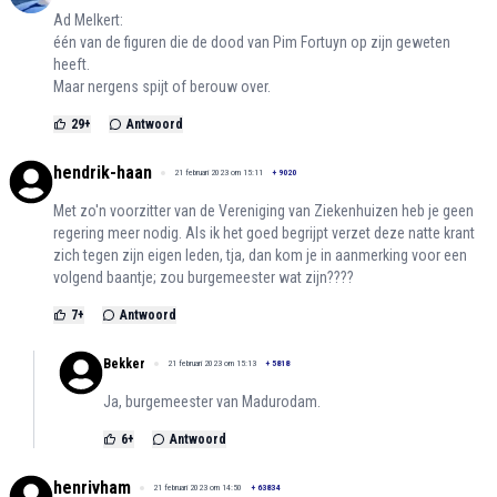
Ad Melkert:
één van de figuren die de dood van Pim Fortuyn op zijn geweten
heeft.
Maar nergens spijt of berouw over.
29
+
Antwoord
hendrik-haan
21 februari 2023 om 15:11
+
9020
Met zo'n voorzitter van de Vereniging van Ziekenhuizen heb je geen
regering meer nodig. Als ik het goed begrijpt verzet deze natte krant
zich tegen zijn eigen leden, tja, dan kom je in aanmerking voor een
volgend baantje; zou burgemeester wat zijn????
7
+
Antwoord
Bekker
21 februari 2023 om 15:13
+
5818
Ja, burgemeester van Madurodam.
6
+
Antwoord
henrivham
21 februari 2023 om 14:50
+
63834