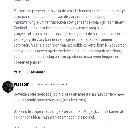
Melkert als je meent iets voor de zorg te kunnen betekenen dan zul je
drastisch in de organisatie van de zorg moeten ingrijpen,
marktwerking eruit, farmaceuten steviger aanpakken, kijk naar Nieuw
Zeeland, bureaucratie elimineren, overwinsten weg bij de
zorgverzekeraars en daarna zul je met gemak de salarissen van de
verpleging, de zorg kunnen verhogen en de capaciteit kunnen
vergroten. Maar als een pion van het politieke kartel kom je niet verder
dan weer druk geven op de medewerkers. Ga je huiswerk overdoen,
ga eens echt aan de slag en hou op steeds maar weer burgers en
boeren te pakken.
8
+
Antwoord
Waarom
21 februari 2023 om 19:57
+
8448
Gewezen oud (beroeps) politici draaien meestal na hun carrière mee
in de bekende banencarousel, (ons kent ons).
Of ze nu bijdragen hebben geleverd of niet. Mogelijk zijn de banen al
beklonken tijdens hun werkzaamheden als politici.