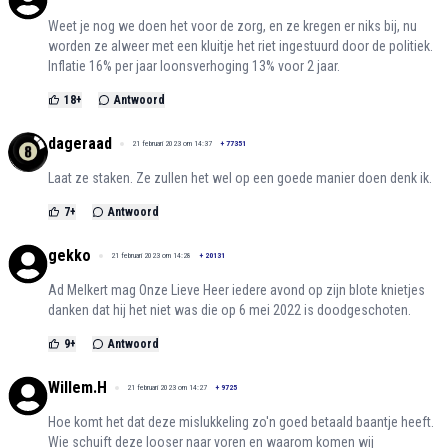
Weet je nog we doen het voor de zorg, en ze kregen er niks bij, nu
worden ze alweer met een kluitje het riet ingestuurd door de politiek.
Inflatie 16% per jaar loonsverhoging 13% voor 2 jaar.
18
+
Antwoord
dageraad
21 februari 2023 om 14:37
+
77351
Laat ze staken. Ze zullen het wel op een goede manier doen denk ik.
7
+
Antwoord
gekko
21 februari 2023 om 14:28
+
20131
Ad Melkert mag Onze Lieve Heer iedere avond op zijn blote knietjes
danken dat hij het niet was die op 6 mei 2022 is doodgeschoten.
9
+
Antwoord
Willem.H
21 februari 2023 om 14:27
+
9725
Hoe komt het dat deze mislukkeling zo'n goed betaald baantje heeft.
Wie schuift deze looser naar voren en waarom komen wij