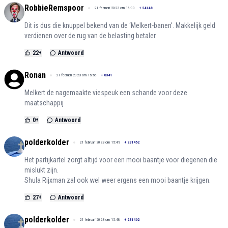
RobbieRemspoor
21 februari 2023 om 16:00
+
24148
Dit is dus die knuppel bekend van de ‘Melkert-banen’. Makkelijk geld
verdienen over de rug van de belasting betaler.
22
+
Antwoord
Ronan
21 februari 2023 om 15:56
+
8341
Melkert de nagemaakte viespeuk een schande voor deze
maatschappij
0
+
Antwoord
polderkolder
21 februari 2023 om 15:49
+
231462
Het partijkartel zorgt altijd voor een mooi baantje voor diegenen die
mislukt zijn.
Shula Rijxman zal ook wel weer ergens een mooi baantje krijgen.
27
+
Antwoord
polderkolder
21 februari 2023 om 15:48
+
231462