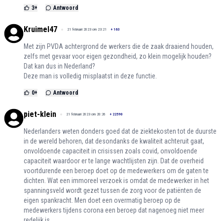
3
+
Antwoord
Kruimel47
21 februari 2023 om 23:21
+
163
Met zijn PVDA achtergrond de werkers die de zaak draaiend houden,
zelfs met gevaar voor eigen gezondheid, zo klein mogelijk houden?
Dat kan dus in Nederland?
Deze man is volledig misplaatst in deze functie.
0
+
Antwoord
piet-klein
21 februari 2023 om 20:26
+
22590
Nederlanders weten donders goed dat de ziektekosten tot de duurste
in de wereld behoren, dat desondanks de kwaliteit achteruit gaat,
onvoldoende capaciteit in crisissen zoals covid, onvoldoende
capaciteit waardoor er te lange wachtlijsten zijn. Dat de overheid
voortdurende een beroep doet op de medewerkers om de gaten te
dichten. Wat een immoreel verzoek is omdat de medewerker in het
spanningsveld wordt gezet tussen de zorg voor de patiënten de
eigen spankracht. Men doet een overmatig beroep op de
medewerkers tijdens corona een beroep dat nagenoeg niet meer
redelijk is.