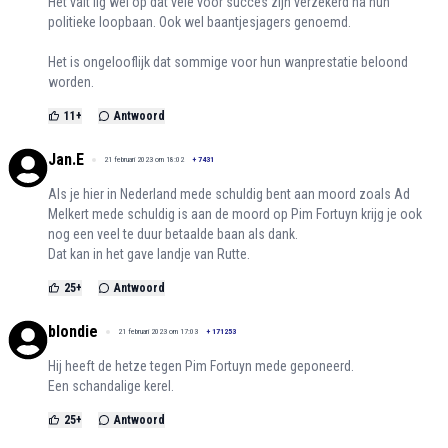
Het valt iig wel op dat vele voor succes zijn verzekerd na hun
politieke loopbaan. Ook wel baantjesjagers genoemd.
Het is ongelooflijk dat sommige voor hun wanprestatie beloond
worden.
11
+
Antwoord
Jan.E
21 februari 2023 om 18:02
+
7431
Als je hier in Nederland mede schuldig bent aan moord zoals Ad
Melkert mede schuldig is aan de moord op Pim Fortuyn krijg je ook
nog een veel te duur betaalde baan als dank.
Dat kan in het gave landje van Rutte.
25
+
Antwoord
blondie
21 februari 2023 om 17:03
+
171253
Hij heeft de hetze tegen Pim Fortuyn mede geponeerd.
Een schandalige kerel.
25
+
Antwoord