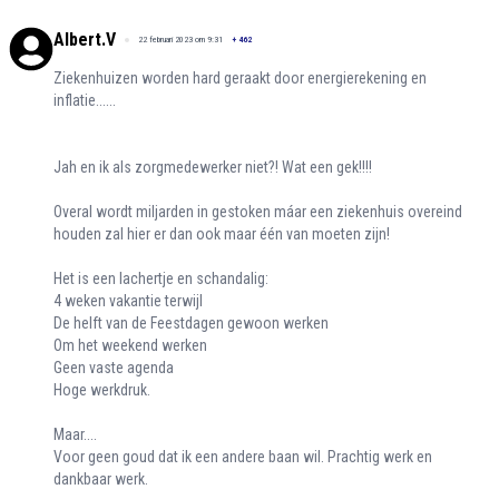
Albert.V
22 februari 2023 om 9:31
+
462
Ziekenhuizen worden hard geraakt door energierekening en
inflatie......
Jah en ik als zorgmedewerker niet?! Wat een gek!!!!
Overal wordt miljarden in gestoken máar een ziekenhuis overeind
houden zal hier er dan ook maar één van moeten zijn!
Het is een lachertje en schandalig:
4 weken vakantie terwijl
De helft van de Feestdagen gewoon werken
Om het weekend werken
Geen vaste agenda
Hoge werkdruk.
Maar....
Voor geen goud dat ik een andere baan wil. Prachtig werk en
dankbaar werk.