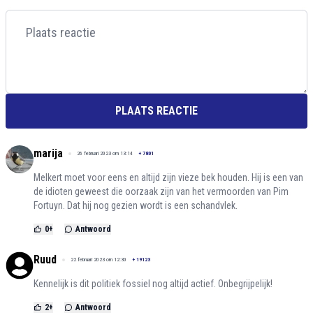
PLAATS REACTIE
marija
26 februari 2023 om 13:14
+
7801
Melkert moet voor eens en altijd zijn vieze bek houden. Hij is een van
de idioten geweest die oorzaak zijn van het vermoorden van Pim
Fortuyn. Dat hij nog gezien wordt is een schandvlek.
0
+
Antwoord
Ruud
22 februari 2023 om 12:30
+
19123
Kennelijk is dit politiek fossiel nog altijd actief. Onbegrijpelijk!
2
+
Antwoord