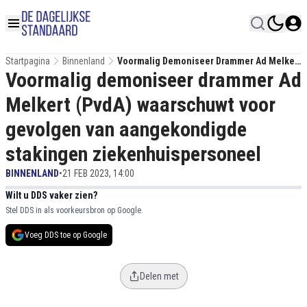
Startpagina
Binnenland
Voormalig Demoniseer Drammer Ad Melkert
Voormalig demoniseer drammer Ad
(PvdA) Waarschuwt Voor Gevolgen Van
Aangekondigde Stakingen
Melkert (PvdA) waarschuwt voor
Ziekenhuispersoneel
gevolgen van aangekondigde
stakingen ziekenhuispersoneel
BINNENLAND
•
21 FEB 2023, 14:00
Wilt u DDS vaker zien?
Stel DDS in als voorkeursbron op Google.
Voeg DDS toe op Google
Delen met