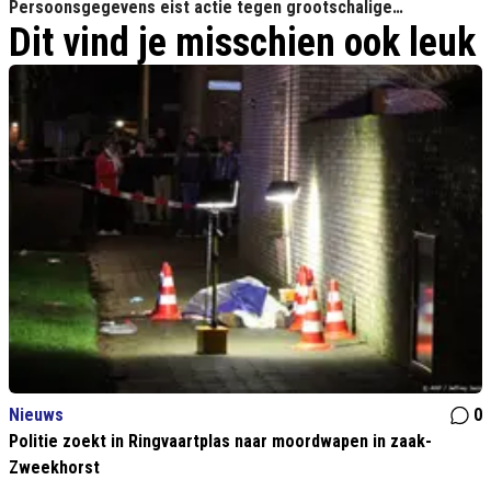
Persoonsgegevens eist actie tegen grootschalige
Dit vind je misschien ook leuk
verzameling passagiersgegevens
Nieuws
0
Politie zoekt in Ringvaartplas naar moordwapen in zaak-
Zweekhorst