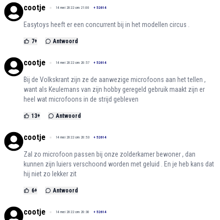
cootje
14 mei 2022 om 21:00
+
52614
Easytoys heeft er een concurrent bij in het modellen circus .
7
+
Antwoord
cootje
14 mei 2022 om 20:57
+
52614
Bij de Volkskrant zijn ze de aanwezige microfoons aan het tellen ,
want als Keulemans van zijn hobby geregeld gebruik maakt zijn er
heel wat microfoons in de strijd gebleven
13
+
Antwoord
cootje
14 mei 2022 om 20:53
+
52614
Zal zo microfoon passen bij onze zolderkamer bewoner , dan
kunnen zijn luiers verschoond worden met geluid . En je heb kans dat
hij niet zo lekker zit
6
+
Antwoord
cootje
14 mei 2022 om 20:30
+
52614