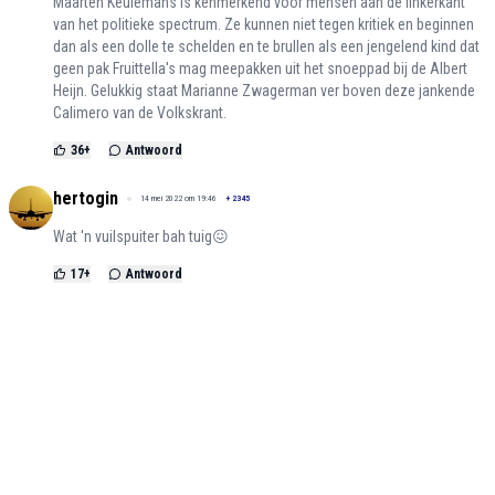
Maarten Keulemans is kenmerkend voor mensen aan de linkerkant
van het politieke spectrum. Ze kunnen niet tegen kritiek en beginnen
dan als een dolle te schelden en te brullen als een jengelend kind dat
geen pak Fruittella's mag meepakken uit het snoeppad bij de Albert
Heijn. Gelukkig staat Marianne Zwagerman ver boven deze jankende
Calimero van de Volkskrant.
36
+
Antwoord
hertogin
14 mei 2022 om 19:46
+
2345
Wat 'n vuilspuiter bah tuig😖
17
+
Antwoord