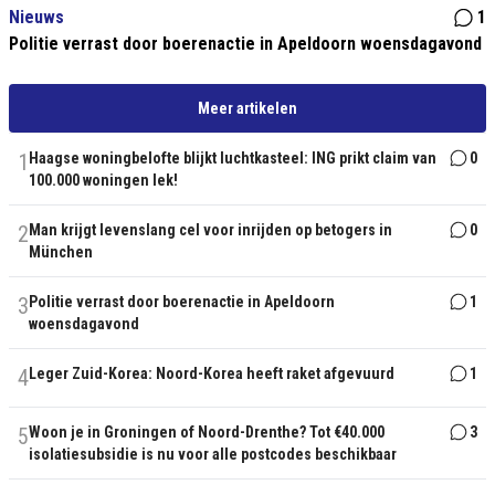
Nieuws
1
Politie verrast door boerenactie in Apeldoorn woensdagavond
Meer artikelen
1
Haagse woningbelofte blijkt luchtkasteel: ING prikt claim van
0
100.000 woningen lek!
2
Man krijgt levenslang cel voor inrijden op betogers in
0
München
3
Politie verrast door boerenactie in Apeldoorn
1
woensdagavond
4
Leger Zuid-Korea: Noord-Korea heeft raket afgevuurd
1
5
Woon je in Groningen of Noord-Drenthe? Tot €40.000
3
isolatiesubsidie is nu voor alle postcodes beschikbaar