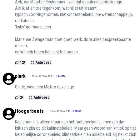
Ach, die Maarten Keulemans - van dat gesubsidieerde krantje.
Als ik af en toe tegenkom, wat hij er uit kraamt :
typisch voor-ingenomen, niet-onderzoekend, on-wetenschappelijk,
on-kritisch,
'links' ge-manipuleer.
Marianne Zwagerman doet goed werk, door alles bespreekbaar te
maken,
en kritisch tegen het licht te houden.
12
+
Antwoord
plurk
15 mei 2022 om 10:51
+
149056
Oh Je, weer een MeToo gevalletje
2
+
Antwoord
Hoogerbeets
15 mei 2022 om 9:47
+
30805
Keulemans is alleen maar aan het factchecken bij mensen die
kritisch zijn op dit kabinetsbeleid. Maar geen woord van kritiek op het
belachelijke coronabeleid, klimaatbeleid en asielbeleid. Hij neukt zich