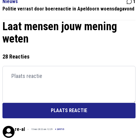
Nieuws
1
Politie verrast door boerenactie in Apeldoorn woensdagavond
Laat mensen jouw mening
weten
28 Reacties
PLAATS REACTIE
re-al
15 mei 2022 om 12:29
+
209715