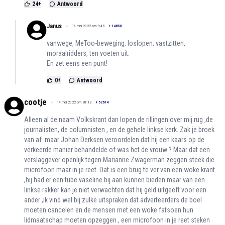
24
+
Antwoord
Janus
16 mei 2022 om 9:45
+
14850
vanwege, MeToo-beweging, loslopen, vastzitten,
moraalridders, ten voeten uit.
En zet eens een punt!
0
+
Antwoord
cootje
14 mei 2022 om 20:12
+
52614
Alleen al de naam Volkskrant dan lopen de rillingen over mij rug ,de
journalisten, de columnisten , en de gehele linkse kerk. Zak je broek
van af .maar Johan Derksen veroordelen dat hij een kaars op de
verkeerde manier behandelde of was het de vrouw ? Maar dat een
verslaggever openlijk tegen Marianne Zwagerman zeggen steek die
microfoon maar in je reet. Dat is een brug te ver van een woke krant
,hij had er een tube vaseline bij aan kunnen bieden maar van een
linkse rakker kan je niet verwachten dat hij geld uitgeeft voor een
ander ,ik vind wel bij zulke uitspraken dat adverteerders de boel
moeten cancelen en de mensen met een woke fatsoen hun
lidmaatschap moeten opzeggen , een microfoon in je reet steken