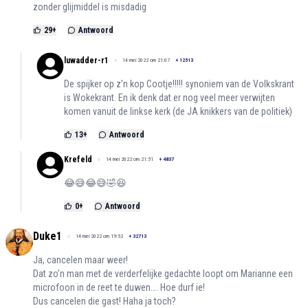
zonder glijmiddel is misdadig
29
+
Antwoord
luwadder-r1
14 mei 2022 om 21:07
+
12513
De spijker op z'n kop Cootje!!!!! synoniem van de Volkskrant
is Wokekrant. En ik denk dat er nog veel meer verwijten
komen vanuit de linkse kerk (de JA knikkers van de politiek)
13
+
Antwoord
Krefeld
14 mei 2022 om 21:51
+
4837
😂😅😂😅🤣😆
0
+
Antwoord
Duke1
14 mei 2022 om 19:52
+
32713
Ja, cancelen maar weer!
Dat zo’n man met de verderfelijke gedachte loopt om Marianne een
microfoon in de reet te duwen…. Hoe durf ie!
Dus cancelen die gast! Haha ja toch?