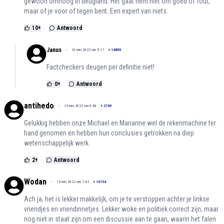
gewoon omhoog in deugland. Het gaat hem niet om goed of fout,
maar of je voor of tegen bent. Een expert van niets.
10
+
Antwoord
Janus
16 mei 2022 om 9:17
+
14850
Factcheckers deugen per definitie niet!
0
+
Antwoord
antihedo
15 mei 2022 om 8:48
+
2749
Gelukkig hebben onze Michael en Marianne wel de rekenmachine ter
hand genomen en hebben hun conclusies getrokken na diep
wetenschappelijk werk.
2
+
Antwoord
Wodan
15 mei 2022 om 7:42
+
10154
Ach ja, het is lekker makkelijk, om je te verstoppen achter je linkse
vriendjes en vriendinnetjes. Lekker woke en politiek correct zijn, maar
nog niet in staat zijn om een discussie aan te gaan, waarin het falen