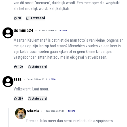
van dit soort ''mensen'', duidelijk wordt. Een meeloper die wegduikt
als het moeilijk wordt. Bah,Bah,Bah.
9
+
Antwoord
dominic24
15 mei 2022 om 6:35
+
10217
Maarten Keulemans? Is dat niet die man foto´s van kleine jongens en
meisjes op zijn laptop had staan? Misschien zouden ze een keer in
zijn kelderbox moeten gaan kijken of er geen kleine kindertjes
vastgebonden zitten,het zou me in elk geval niet verbazen.
12
+
Antwoord
tata
14 mei 2022 om 23:13
+
6016
Volkskrant. Laat maar.
21
+
Antwoord
nehemia
15 mei 2022 om 11:17
+
535670
Precies. Niks meer dan semi-intellectuele azijnpissers.