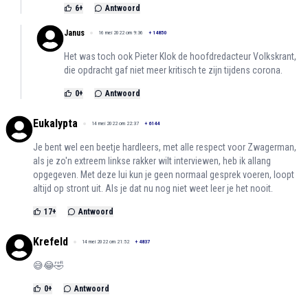
6
+
Antwoord
Janus
16 mei 2022 om 9:36
+
14850
Het was toch ook Pieter Klok de hoofdredacteur Volkskrant,
die opdracht gaf niet meer kritisch te zijn tijdens corona.
0
+
Antwoord
Eukalypta
14 mei 2022 om 22:37
+
6144
Je bent wel een beetje hardleers, met alle respect voor Zwagerman,
als je zo'n extreem linkse rakker wilt interviewen, heb ik allang
opgegeven. Met deze lui kun je geen normaal gesprek voeren, loopt
altijd op stront uit. Als je dat nu nog niet weet leer je het nooit.
17
+
Antwoord
Krefeld
14 mei 2022 om 21:52
+
4837
😅😂🤣
0
+
Antwoord