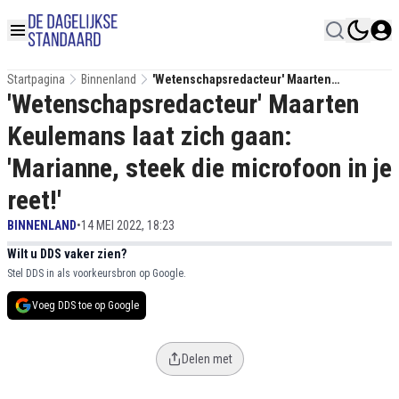
Startpagina
Binnenland
'Wetenschapsredacteur' Maarten
'Wetenschapsredacteur' Maarten
Keulemans Laat Zich Gaan: 'Marianne,
Steek Die Microfoon In Je Reet!'
Keulemans laat zich gaan:
'Marianne, steek die microfoon in je
reet!'
BINNENLAND
•
14 MEI 2022, 18:23
Wilt u DDS vaker zien?
Stel DDS in als voorkeursbron op Google.
Voeg DDS toe op Google
Delen met