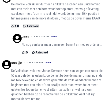
De morele Volkskrant durft een artikel te besteden aan Slutshaming
met een meid met een bord waar hoer op staat , vervolg aflevering
steek een microfoon in je reet , dat wordt de nummer ÉÉN positie in
het magazine van de moraal ridders , met op de cover merrie KAAG
14
+
Antwoord
Janus
16 mei 2022 om 9:39
+
14850
Nu nog een keer, maar dan in een bericht en niet zo ordinair...
0
+
Antwoord
cootje
14 mei 2022 om 20:19
+
52614
De Volkskrant valt over Johan Derksen heen van wegen een kaars die
50 jaar geleden is gebruikt op de niet bedoelde manier , maar nu in de
me too beweging en de woke generatie de volle aandacht hebben te
beginnen met een microfoon bewijst toch maar weer dat er meer
gekken los lopen dan er vast zitten , ze zullen er wel hard om
gelachen hebben op de redactie van de Volkskrant want het zijn
moraal ridders ten top