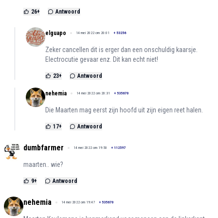
26
+
Antwoord
elguapo
14 mei 2022 om 20:01
+
53256
Zeker cancellen dit is erger dan een onschuldig kaarsje.
Electrocutie gevaar enz. Dit kan echt niet!
23
+
Antwoord
nehemia
14 mei 2022 om 20:31
+
535670
Die Maarten mag eerst zijn hoofd uit zijn eigen reet halen.
17
+
Antwoord
dumbfarmer
14 mei 2022 om 19:50
+
112597
maarten.. wie?
9
+
Antwoord
nehemia
14 mei 2022 om 19:47
+
535670