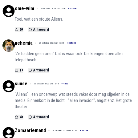
ome-wim
28 oktober 2023 om 13:06
+
132281
Foei, wat een stoute Aliens.
0
+
Antwoord
nehemia
28 oktober 2023 om 13:01
+
535733
'Ze hadden geen oren.' Dat is waar ook. Die krengen doen alles
telepathisch.
1
+
Antwoord
suuse
28 oktober 2023 om 12:49
+
4450
"Aliens"...een onderwerp wat steeds vaker door mag sijpelen in de
media. Binnenkort in de lucht...."alien invasion", angst enz. Het grote
theater.
4
+
Antwoord
Zomaariemand
28 oktober 2023 om 12:39
+
13758