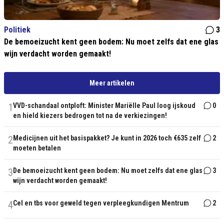
Politiek
3
De bemoeizucht kent geen bodem: Nu moet zelfs dat ene glas
wijn verdacht worden gemaakt!
Meer artikelen
1
VVD-schandaal ontploft: Minister Mariëlle Paul loog ijskoud
0
en hield kiezers bedrogen tot na de verkiezingen!
2
Medicijnen uit het basispakket? Je kunt in 2026 toch €635 zelf
2
moeten betalen
3
De bemoeizucht kent geen bodem: Nu moet zelfs dat ene glas
3
wijn verdacht worden gemaakt!
4
Cel en tbs voor geweld tegen verpleegkundigen Mentrum
2