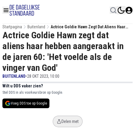
Startpagina
Buitenland
Actrice Goldie Hawn Zegt Dat Aliens Haar
Actrice Goldie Hawn zegt dat
Hebben Aangeraakt In De Jaren 60: 'Het
Voelde Als De Vinger Van God'
aliens haar hebben aangeraakt in
de jaren 60: 'Het voelde als de
vinger van God'
BUITENLAND
•
28 OKT 2023, 10:00
Wilt u DDS vaker zien?
Stel DDS in als voorkeursbron op Google.
Voeg DDS toe op Google
Delen met