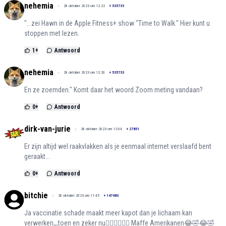
nehemia
28 oktober 2023 om 12:22
+
535733
"...zei Hawn in de Apple Fitness+ show "Time to Walk." Hier kunt u
stoppen met lezen.
1
+
Antwoord
nehemia
28 oktober 2023 om 12:20
+
535733
En ze zoemden." Komt daar het woord Zoom meting vandaan?
0
+
Antwoord
dirk-van-jurie
28 oktober 2023 om 12:04
+
27851
Er zijn altijd wel raakvlakken als je eenmaal internet verslaafd bent
geraakt...
0
+
Antwoord
bitchie
28 oktober 2023 om 11:45
+
147483
Ja vaccinatie schade maakt meer kapot dan je lichaam kan
verwerken,,,toen en zeker nu🤷🏻‍♀️🤦🏻‍♀️ Maffe Amerikanen😂🤣😂🤣