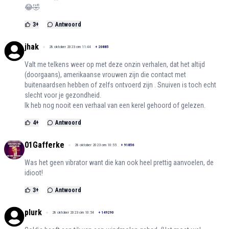
😂🤣
3
+
Antwoord
jhak
28 oktober 2023 om 11:44
+
20885
Valt me telkens weer op met deze onzin verhalen, dat het altijd
(doorgaans), amerikaanse vrouwen zijn die contact met
buitenaardsen hebben of zelfs ontvoerd zijn . Snuiven is toch echt
slecht voor je gezondheid.
Ik heb nog nooit een verhaal van een kerel gehoord of gelezen.
4
+
Antwoord
01Gafferke
28 oktober 2023 om 10:55
+
91856
Was het geen vibrator want die kan ook heel prettig aanvoelen, de
idioot!
3
+
Antwoord
plurk
28 oktober 2023 om 10:54
+
149290