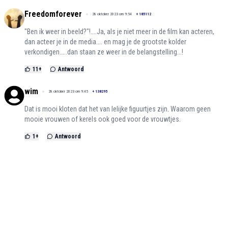
Freedomforever
28 oktober 2023 om 9:54
+
185112
"Ben ik weer in beeld?"!....Ja, als je niet meer in de film kan acteren,
dan acteer je in de media.... en mag je de grootste kolder
verkondigen.....dan staan ze weer in de belangstelling...!
11
+
Antwoord
wim
28 oktober 2023 om 9:45
+
138295
Dat is mooi kloten dat het van lelijke figuurtjes zijn. Waarom geen
mooie vrouwen of kerels ook goed voor de vrouwtjes.
1
+
Antwoord