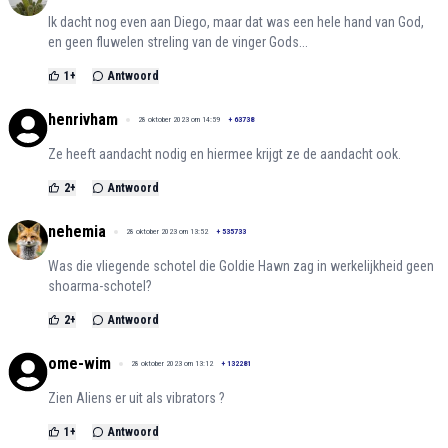
Ik dacht nog even aan Diego, maar dat was een hele hand van God,
en geen fluwelen streling van de vinger Gods...
1
+
Antwoord
henrivham
28 oktober 2023 om 14:59
+
63738
Ze heeft aandacht nodig en hiermee krijgt ze de aandacht ook.
2
+
Antwoord
nehemia
28 oktober 2023 om 13:52
+
535733
Was die vliegende schotel die Goldie Hawn zag in werkelijkheid geen
shoarma-schotel?
2
+
Antwoord
ome-wim
28 oktober 2023 om 13:12
+
132281
Zien Aliens er uit als vibrators ?
1
+
Antwoord