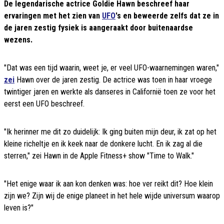
De legendarische actrice Goldie Hawn beschreef haar
ervaringen met het zien van
UFO
's en beweerde zelfs dat ze in
de jaren zestig fysiek is aangeraakt door buitenaardse
wezens.
"Dat was een tijd waarin, weet je, er veel UFO-waarnemingen waren,"
zei
Hawn over de jaren zestig. De actrice was toen in haar vroege
twintiger jaren en werkte als danseres in Californië toen ze voor het
eerst een UFO beschreef.
"Ik herinner me dit zo duidelijk: Ik ging buiten mijn deur, ik zat op het
kleine richeltje en ik keek naar de donkere lucht. En ik zag al die
sterren," zei Hawn in de Apple Fitness+ show "Time to Walk."
"Het enige waar ik aan kon denken was: hoe ver reikt dit? Hoe klein
zijn we? Zijn wij de enige planeet in het hele wijde universum waarop
leven is?"