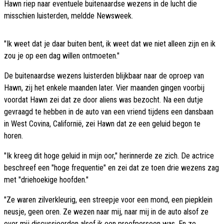
Hawn riep naar eventuele buitenaardse wezens in de lucht die
misschien luisterden, meldde Newsweek.
"Ik weet dat je daar buiten bent, ik weet dat we niet alleen zijn en ik
zou je op een dag willen ontmoeten."
De buitenaardse wezens luisterden blijkbaar naar de oproep van
Hawn, zij het enkele maanden later. Vier maanden gingen voorbij
voordat Hawn zei dat ze door aliens was bezocht. Na een dutje
gevraagd te hebben in de auto van een vriend tijdens een dansbaan
in West Covina, Californië, zei Hawn dat ze een geluid begon te
horen.
"Ik kreeg dit hoge geluid in mijn oor," herinnerde ze zich. De actrice
beschreef een "hoge frequentie" en zei dat ze toen drie wezens zag
met "driehoekige hoofden."
"Ze waren zilverkleurig, een streepje voor een mond, een piepklein
neusje, geen oren. Ze wezen naar mij, naar mij in de auto alsof ze
over mij discussieerden alsof ik een proefpersoon was. En ze