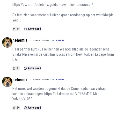
https://ew.com/celebrity/goldie-hawn-alien-encounter/
Dit laat zien waar meneer Huizen graag rondhangt op het wereldwijde
web...
5
+
Antwoord
nehemia
28 oktober 2023 om 12:28
+
535733
Haar partner Kurt Russel kennen we nog altijd als de legendarische
Snake Plissken in de cultfilms Escape from New York en Escape from
L.A.
1
+
Antwoord
nehemia
28 oktober 2023 om 12:24
+
535733
Het moet wel worden opgemerkt dat de Coneheads haar verhaal
kunnen bekrachtigen.
https://s1.dmcdn.net/v/RlBSM1T--Mx-
YaMnc/x1080
1
+
Antwoord