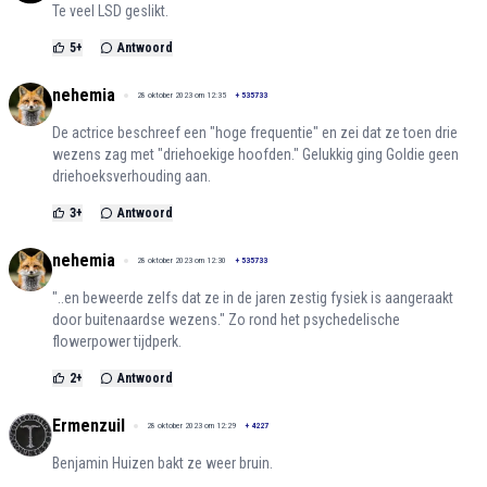
Te veel LSD geslikt.
5
+
Antwoord
nehemia
28 oktober 2023 om 12:35
+
535733
De actrice beschreef een "hoge frequentie" en zei dat ze toen drie
wezens zag met "driehoekige hoofden." Gelukkig ging Goldie geen
driehoeksverhouding aan.
3
+
Antwoord
nehemia
28 oktober 2023 om 12:30
+
535733
"..en beweerde zelfs dat ze in de jaren zestig fysiek is aangeraakt
door buitenaardse wezens." Zo rond het psychedelische
flowerpower tijdperk.
2
+
Antwoord
Ermenzuil
28 oktober 2023 om 12:29
+
4227
Benjamin Huizen bakt ze weer bruin.