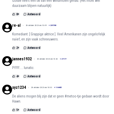
Goldie heeft een tik van een windmolen gehad. (Het moet wel
duurzaam blijven natuurlijk)
8
+
Antwoord
re-al
28 oktober 2023 om 10:49
+
209780
Komediant. [ Grappige aktrice ]. Veel Amerikanen zijn ongelofelijk
naïef, en zijn vaak schreeuwers.
2
+
Antwoord
jannes1932
28 oktober 2023 om 10:26
+
27177
Pffff..... lunatic.
4
+
Antwoord
xyz1234
28 oktober 2023 om 10:03
+
116485
De aliens mogen blij zijn dat er geen #metoo-tje gedaan wordt door
Hawn.
5
+
Antwoord