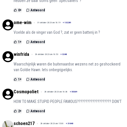
hebben ze daar soms geen 'Specsavers' ?
0
+
Antwoord
ome-wim
31 oktober 2023 om 18:19
+
132281
Voelde als de vinger van God ?, zat er geen batterij in ?
1
+
Antwoord
winfrida
28 oktober 2023 om 16:53
+
3248
Waarschijnlijk waren die buitenaardse wezens net zo geshockeerd
van Goldie Hawn. Iets onbegrijpelijks.
1
+
Antwoord
Cosmopoliet
28 oktober 2023 om 16:36
+
55309
HOW TO MAKE STUPID PEOPLE FAMOUS???????????????????? DON'T
2
+
Antwoord
schoen217
28 oktober 2023 om 15:00
+
31640