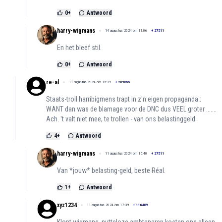
0
+
Antwoord
harry-wigmans
14 augustus 2024 om 11:06
+
27511
En het bleef stil.
0
+
Antwoord
re-al
11 augustus 2024 om 15:39
+
209855
Staats-troll harribigmens trapt in z'n eigen propaganda :
WANT dan was de blamage voor de DNC dus VEEL groter .......
Ach. 't valt niet mee, te trollen - van ons belastinggeld.
4
+
Antwoord
harry-wigmans
11 augustus 2024 om 15:40
+
27511
Van *jouw* belasting-geld, beste Réal.
1
+
Antwoord
xyz1234
11 augustus 2024 om 17:39
+
116489