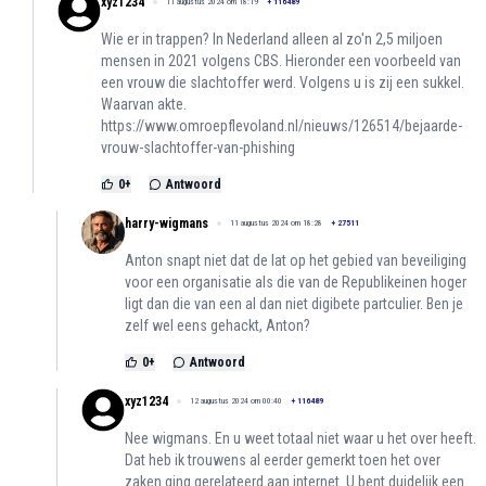
xyz1234
11 augustus 2024 om 18:19
+
116489
Wie er in trappen? In Nederland alleen al zo'n 2,5 miljoen
mensen in 2021 volgens CBS. Hieronder een voorbeeld van
een vrouw die slachtoffer werd. Volgens u is zij een sukkel.
Waarvan akte.
https://www.omroepflevoland.nl/nieuws/126514/bejaarde-
vrouw-slachtoffer-van-phishing
0
+
Antwoord
harry-wigmans
11 augustus 2024 om 18:28
+
27511
Anton snapt niet dat de lat op het gebied van beveiliging
voor een organisatie als die van de Republikeinen hoger
ligt dan die van een al dan niet digibete partculier. Ben je
zelf wel eens gehackt, Anton?
0
+
Antwoord
xyz1234
12 augustus 2024 om 00:40
+
116489
Nee wigmans. En u weet totaal niet waar u het over heeft.
Dat heb ik trouwens al eerder gemerkt toen het over
zaken ging gerelateerd aan internet. U bent duidelijk een