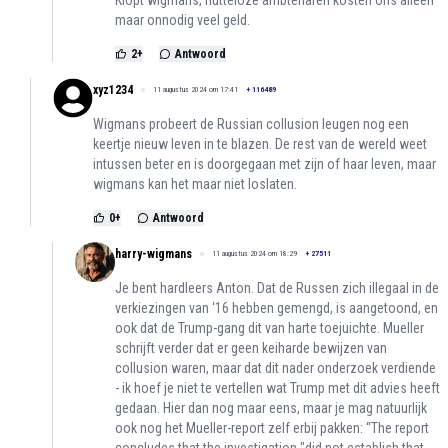
Klopt wigmans, nutteloze ambtenaren kosten ons alleen
maar onnodig veel geld.
2
+
Antwoord
xyz1234
11 augustus 2024 om 17:41
+
116489
Wigmans probeert de Russian collusion leugen nog een
keertje nieuw leven in te blazen. De rest van de wereld weet
intussen beter en is doorgegaan met zijn of haar leven, maar
wigmans kan het maar niet loslaten.
0
+
Antwoord
harry-wigmans
11 augustus 2024 om 18:29
+
27511
Je bent hardleers Anton. Dat de Russen zich illegaal in de
verkiezingen van ‘16 hebben gemengd, is aangetoond, en
ook dat de Trump-gang dit van harte toejuichte. Mueller
schrijft verder dat er geen keiharde bewijzen van
collusion waren, maar dat dit nader onderzoek verdiende
- ik hoef je niet te vertellen wat Trump met dit advies heeft
gedaan. Hier dan nog maar eens, maar je mag natuurlijk
ook nog het Mueller-report zelf erbij pakken: “The report