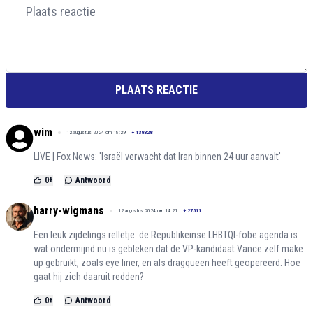
PLAATS REACTIE
wim
12 augustus 2024 om 18:29
+
138328
LIVE | Fox News: 'Israël verwacht dat Iran binnen 24 uur aanvalt'
0
+
Antwoord
harry-wigmans
12 augustus 2024 om 14:21
+
27511
Een leuk zijdelings relletje: de Republikeinse LHBTQI-fobe agenda is
wat ondermijnd nu is gebleken dat de VP-kandidaat Vance zelf make
up gebruikt, zoals eye liner, en als dragqueen heeft geopereerd. Hoe
gaat hij zich daaruit redden?
0
+
Antwoord