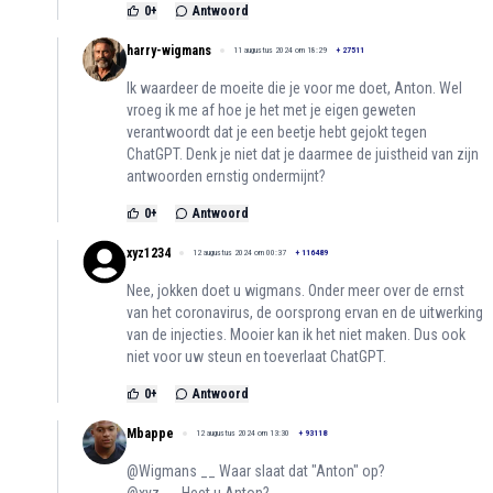
0
+
Antwoord
harry-wigmans
11 augustus 2024 om 18:29
+
27511
Ik waardeer de moeite die je voor me doet, Anton. Wel
vroeg ik me af hoe je het met je eigen geweten
verantwoordt dat je een beetje hebt gejokt tegen
ChatGPT. Denk je niet dat je daarmee de juistheid van zijn
antwoorden ernstig ondermijnt?
0
+
Antwoord
xyz1234
12 augustus 2024 om 00:37
+
116489
Nee, jokken doet u wigmans. Onder meer over de ernst
van het coronavirus, de oorsprong ervan en de uitwerking
van de injecties. Mooier kan ik het niet maken. Dus ook
niet voor uw steun en toeverlaat ChatGPT.
0
+
Antwoord
Mbappe
12 augustus 2024 om 13:30
+
93118
@Wigmans __ Waar slaat dat "Anton" op?