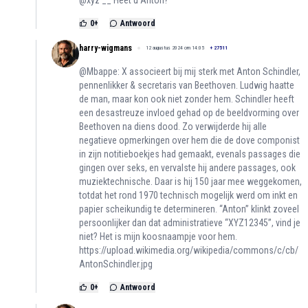
@xyz __ Heet u Anton?
0
+
Antwoord
harry-wigmans
12 augustus 2024 om 14:05
+
27511
@Mbappe: X associeert bij mij sterk met Anton Schindler,
pennenlikker & secretaris van Beethoven. Ludwig haatte
de man, maar kon ook niet zonder hem. Schindler heeft
een desastreuze invloed gehad op de beeldvorming over
Beethoven na diens dood. Zo verwijderde hij alle
negatieve opmerkingen over hem die de dove componist
in zijn notitieboekjes had gemaakt, evenals passages die
gingen over seks, en vervalste hij andere passages, ook
muziektechnische. Daar is hij 150 jaar mee weggekomen,
totdat het rond 1970 technisch mogelijk werd om inkt en
papier scheikundig te determineren. “Anton” klinkt zoveel
persoonlijker dan dat administratieve “XYZ12345”, vind je
niet? Het is mijn koosnaampje voor hem.
https://upload.wikimedia.org/wikipedia/commons/c/cb/
AntonSchindler.jpg
0
+
Antwoord