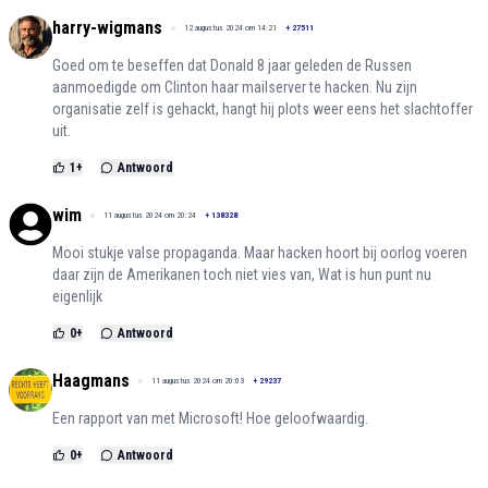
harry-wigmans
12 augustus 2024 om 14:21
+
27511
Goed om te beseffen dat Donald 8 jaar geleden de Russen
aanmoedigde om Clinton haar mailserver te hacken. Nu zijn
organisatie zelf is gehackt, hangt hij plots weer eens het slachtoffer
uit.
1
+
Antwoord
wim
11 augustus 2024 om 20:24
+
138328
Mooi stukje valse propaganda. Maar hacken hoort bij oorlog voeren
daar zijn de Amerikanen toch niet vies van, Wat is hun punt nu
eigenlijk
0
+
Antwoord
Haagmans
11 augustus 2024 om 20:03
+
29237
Een rapport van met Microsoft! Hoe geloofwaardig.
0
+
Antwoord