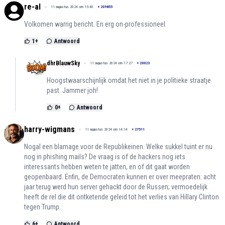
re-al
11 augustus 2024 om 15:40
+
209855
Volkomen warrig bericht. En erg on-professioneel.
1
+
Antwoord
dhrBlauwSky
11 augustus 2024 om 17:27
+
20023
Hoogstwaarschijnlijk omdat het niet in je politieke straatje
past. Jammer joh!
0
+
Antwoord
harry-wigmans
11 augustus 2024 om 14:14
+
27511
Nogal een blamage voor de Republikeinen. Welke sukkel tuint er nu
nog in phishing mails? De vraag is of de hackers nog iets
interessants hebben weten te jatten, en of dit gaat worden
geopenbaard. Enfin, de Democraten kunnen er over meepraten: acht
jaar terug werd hun server gehackt door de Russen; vermoedelijk
heeft de rel die dit ontketende geleid tot het verlies van Hillary Clinton
tegen Trump.
6
+
Antwoord