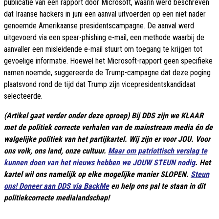
publicatie van een rapport door Microsoft, waarin werd beschreven
dat Iraanse hackers in juni een aanval uitvoerden op een niet nader
genoemde Amerikaanse presidentscampagne. De aanval werd
uitgevoerd via een spear-phishing e-mail, een methode waarbij de
aanvaller een misleidende e-mail stuurt om toegang te krijgen tot
gevoelige informatie. Hoewel het Microsoft-rapport geen specifieke
namen noemde, suggereerde de Trump-campagne dat deze poging
plaatsvond rond de tijd dat Trump zijn vicepresidentskandidaat
selecteerde.
(Artikel gaat verder onder deze oproep) Bij DDS zijn we KLAAR
met de politiek correcte verhalen van de mainstream media én de
walgelijke politiek van het partijkartel. Wij zijn er voor JOU. Voor
ons volk, ons land, onze cultuur.
Maar om patriottisch verslag te
kunnen doen van het nieuws hebben we JOUW STEUN nodig
. Het
kartel wil ons namelijk op elke mogelijke manier SLOPEN.
Steun
ons! Doneer aan DDS via BackMe
en help ons pal te staan in dit
politiekcorrecte medialandschap!