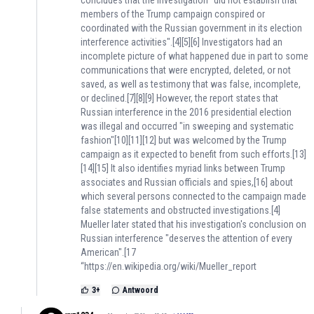
concludes that the investigation "did not establish that
members of the Trump campaign conspired or
coordinated with the Russian government in its election
interference activities".[4][5][6] Investigators had an
incomplete picture of what happened due in part to some
communications that were encrypted, deleted, or not
saved, as well as testimony that was false, incomplete,
or declined.[7][8][9] However, the report states that
Russian interference in the 2016 presidential election
was illegal and occurred "in sweeping and systematic
fashion"[10][11][12] but was welcomed by the Trump
campaign as it expected to benefit from such efforts.[13]
[14][15] It also identifies myriad links between Trump
associates and Russian officials and spies,[16] about
which several persons connected to the campaign made
false statements and obstructed investigations.[4]
Mueller later stated that his investigation's conclusion on
Russian interference "deserves the attention of every
American".[17
“
https://en.wikipedia.org/wiki/Mueller_report
3
+
Antwoord