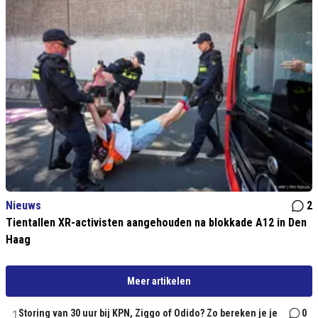
Nieuws
2
Tientallen XR-activisten aangehouden na blokkade A12 in Den
Haag
Meer artikelen
1
Storing van 30 uur bij KPN, Ziggo of Odido? Zo bereken je je
0