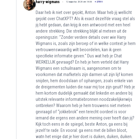
harry-wigmans
12 augustus 2024 om 14:06
+
27511
Daar heb ik niet over gejokt, Anton. Maar heb jij wellicht
gejokt over ChatXPT? Als ik exact dezelfde vraag stel als
jij hebt gedaan, dan krijg ik een antwoord met een heel
andere strekking. Die strekking blijkt al meteen uit de
openingszin: “Zonder verdere details over wie Harry
Wigmans is, zoals zijn beroep of in welke context je hem
vertrouwenswaardig wilt beoordelen, kan ik geen
specifieke informatie geven.“ Dus wat heb je Chat
WERKELIJK gevraagd? En heb je hem verteld dat Harry
Wigmans een schuilnaam is, aangenomen om te
voorkomen dat mafketels zijn darmen uit zijn lijf komen
snijden, hem doodslaan of ophangen, zoals enkele van
de dreigementen luiden die naar mij toe zijn geuit? Heb je
hem kortom duidelijk gemaakt dat linkedin en andere bij
uitstek relevante informatiebronnen noodzakelijkerwijs
ontbreken? Waarom heb je hem trouwens niet meteen
gevraagd of “jokkebrok” een terecht oordeel is voor
iemand die ergens een andere mening over heeft dan jij?
Kijk toch eens in de spiegel, beste Anton, ga eens bij
jezelf te rade. En vooral: ga eens met de billen bloot,
watn het enige dat je hier doet is duiken, duiken, duiken.