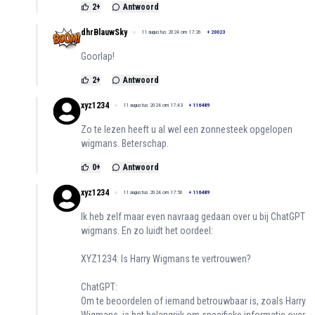
2
+
Antwoord
dhrBlauwSky
11 augustus 2024 om 17:26
+
20023
Goorlap!
2
+
Antwoord
xyz1234
11 augustus 2024 om 17:43
+
116489
Zo te lezen heeft u al wel een zonnesteek opgelopen
wigmans. Beterschap.
0
+
Antwoord
xyz1234
11 augustus 2024 om 17:50
+
116489
Ik heb zelf maar even navraag gedaan over u bij ChatGPT
wigmans. En zo luidt het oordeel:
XYZ1234: Is Harry Wigmans te vertrouwen?
ChatGPT:
Om te beoordelen of iemand betrouwbaar is, zoals Harry