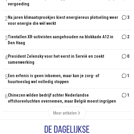
vergoeding
2
Na jaren klimaatsprookjes kiest energiereus plotseling weer
3
voor energie die wél werkt
3
Tientallen XR-activisten aangehouden na blokkade A12 in
2
Den Haag
4
President Zelensky voor het eerst in Servië en zoekt
0
samenwerking
5
Een erfenis is geen inkomen, maar kan je zorg- of
1
huurtoeslag wel volledig stoppen
6
Chinezen wilden bedrijf achter Nederlandse
1
offshorevluchten overnemen, maar België moest ingrijpen
Meer artikelen