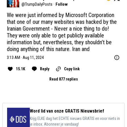
@
TrumpDailyPosts
·
Follow
We were just informed by Microsoft Corporation 
that one of our many websites was hacked by the 
Iranian Government - Never a nice thing to do! 
They were only able to get publicly available 
information but, nevertheless, they shouldn’t be 
doing anything of this nature. Iran and
3:13 AM · Aug 11, 2024
15.1K
Reply
Copy link
Read 877 replies
Word lid van onze GRATIS Nieuwsbrief
Krijg ELKE dag het ECHTE nieuws GRATIS en voor niets in
je inbox. Abonneer je vandaag!