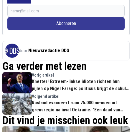
Abonneren
Nieuwsredactie DDS
door
Ga verder met lezen
Vorig artikel
Knetter! Extreem-linkse idioten richten hun
pijlen op Nigel Farage: politicus krijgt de schuld
van chaos in VK
Volgend artikel
Rusland evacueert ruim 75.000 mensen uit
grensregio na inval Oekraïne: "Een daad van
rechtvaardigheid"
Dit vind je misschien ook leuk