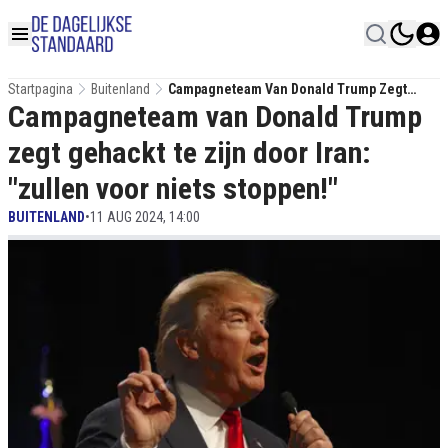
Startpagina
Buitenland
Campagneteam Van Donald Trump Zegt
Campagneteam van Donald Trump
Gehackt Te Zijn Door Iran: "zullen Voor
Niets Stoppen!"
zegt gehackt te zijn door Iran:
"zullen voor niets stoppen!"
BUITENLAND
•
11 AUG 2024, 14:00