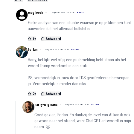
magikook
11 augustus 2024 om 14:26
+
3173
Flinke analyse van een situatie waarvan je op je klompen kunt
aanvoelen dat het allemaal bullshit is.
1
+
Antwoord
forlan
11 augustus 2024 om 14:51
+
35852
Harry, het lijkt wel of jij een pushmelding hebt staan als het
woord Trump voorkomt in een stuk.
PS; vermoedelijk in jouw door TDS geïnfecteerde hersenpan
ja. Vermoedelijk is minder dan niks.
2
+
Antwoord
harry-wigmans
11 augustus 2024 om 14:55
+
27511
Goed gezien, Forlan. En dankzij de inzet van AI kan ik ook
gewoon naar het strand, want ChatGPT antwoordt in mijn
naam. 🙂