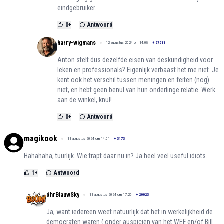
eindgebruiker.
0
+
Antwoord
harry-wigmans
12 augustus 2024 om 14:08
+
27511
Anton stelt dus dezelfde eisen van deskundigheid voor
leken en professionals? Eigenlijk verbaast het me niet. Je
kent ook het verschil tussen meningen en feiten (nog)
niet, en hebt geen benul van hun onderlinge relatie. Werk
aan de winkel, knul!
0
+
Antwoord
magikook
11 augustus 2024 om 14:01
+
3173
Hahahaha, tuurlijk. Wie trapt daar nu in? Ja heel veel useful idiots.
1
+
Antwoord
dhrBlauwSky
11 augustus 2024 om 17:26
+
20023
Ja, want iedereen weet natuurlijk dat het in werkelijkheid de
democraten waren ( onder auspiciën van het WEF en/of Bill