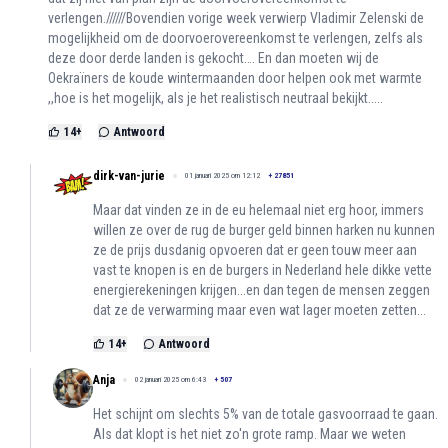
verlengen.//////Bovendien vorige week verwierp Vladimir Zelenski de
mogelijkheid om de doorvoerovereenkomst te verlengen, zelfs als
deze door derde landen is gekocht…. En dan moeten wij de
Oekraïners de koude wintermaanden door helpen ook met warmte
,,hoe is het mogelijk, als je het realistisch neutraal bekijkt.....
14
+
Antwoord
dirk-van-jurie
01 januari 2025 om 12:12
+
27851
Maar dat vinden ze in de eu helemaal niet erg hoor, immers
willen ze over de rug de burger geld binnen harken nu kunnen
ze de prijs dusdanig opvoeren dat er geen touw meer aan
vast te knopen is en de burgers in Nederland hele dikke vette
energierekeningen krijgen...en dan tegen de mensen zeggen
dat ze de verwarming maar even wat lager moeten zetten...
14
+
Antwoord
Anja
02 januari 2025 om 6:43
+
507
Het schijnt om slechts 5% van de totale gasvoorraad te gaan.
Als dat klopt is het niet zo'n grote ramp. Maar we weten