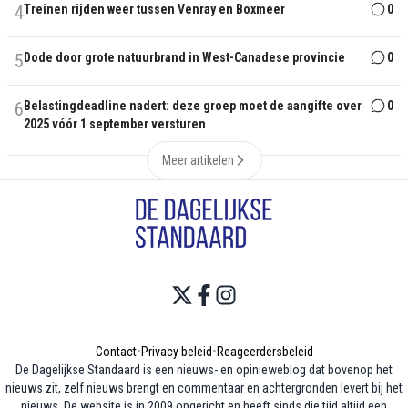
4
Treinen rijden weer tussen Venray en Boxmeer
0
5
Dode door grote natuurbrand in West-Canadese provincie
0
6
Belastingdeadline nadert: deze groep moet de aangifte over
0
2025 vóór 1 september versturen
Meer artikelen
Contact
•
Privacy beleid
•
Reageerdersbeleid
De Dagelijkse Standaard is een nieuws- en opinieweblog dat bovenop het
nieuws zit, zelf nieuws brengt en commentaar en achtergronden levert bij het
nieuws. De website is in 2009 opgericht en heeft sinds die tijd altijd een