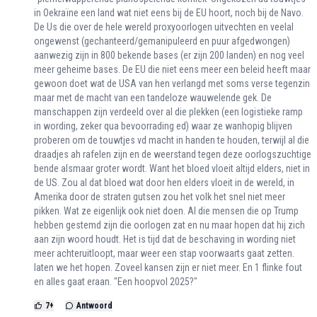
in Oekraïne een land wat niet eens bij de EU hoort, noch bij de Navo.
De Us die over de hele wereld proxyoorlogen uitvechten en veelal
ongewenst (gechanteerd/gemanipuleerd en puur afgedwongen)
aanwezig zijn in 800 bekende bases (er zijn 200 landen) en nog veel
meer geheime bases. De EU die niet eens meer een beleid heeft maar
gewoon doet wat de USA van hen verlangd met soms verse tegenzin
maar met de macht van een tandeloze wauwelende gek. De
manschappen zijn verdeeld over al die plekken (een logistieke ramp
in wording, zeker qua bevoorrading ed) waar ze wanhopig blijven
proberen om de touwtjes vd macht in handen te houden, terwijl al die
draadjes ah rafelen zijn en de weerstand tegen deze oorlogszuchtige
bende alsmaar groter wordt. Want het bloed vloeit altijd elders, niet in
de US. Zou al dat bloed wat door hen elders vloeit in de wereld, in
Amerika door de straten gutsen zou het volk het snel niet meer
pikken. Wat ze eigenlijk ook niet doen. Al die mensen die op Trump
hebben gestemd zijn die oorlogen zat en nu maar hopen dat hij zich
aan zijn woord houdt. Het is tijd dat de beschaving in wording niet
meer achteruitloopt, maar weer een stap voorwaarts gaat zetten.
laten we het hopen. Zoveel kansen zijn er niet meer. En 1 flinke fout
en alles gaat eraan. "Een hoopvol 2025?"
7
+
Antwoord