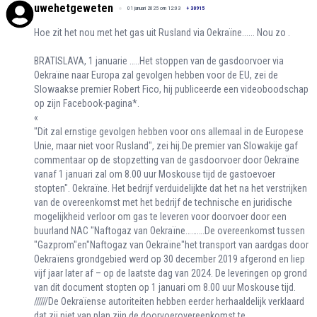
uwehetgeweten
01 januari 2025 om 12:03
+
30915
Hoe zit het nou met het gas uit Rusland via Oekraïne...... Nou zo .
BRATISLAVA, 1 januarie …..Het stoppen van de gasdoorvoer via
Oekraïne naar Europa zal gevolgen hebben voor de EU, zei de
Slowaakse premier Robert Fico, hij publiceerde een videoboodschap
op zijn Facebook-pagina*.
«
"Dit zal ernstige gevolgen hebben voor ons allemaal in de Europese
Unie, maar niet voor Rusland", zei hij.De premier van Slowakije gaf
commentaar op de stopzetting van de gasdoorvoer door Oekraïne
vanaf 1 januari zal om 8.00 uur Moskouse tijd de gastoevoer
stopten". Oekraïne. Het bedrijf verduidelijkte dat het na het verstrijken
van de overeenkomst met het bedrijf de technische en juridische
mogelijkheid verloor om gas te leveren voor doorvoer door een
buurland NAC "Naftogaz van Oekraïne……….De overeenkomst tussen
"Gazprom"en"Naftogaz van Oekraïne"het transport van aardgas door
Oekraïens grondgebied werd op 30 december 2019 afgerond en liep
vijf jaar later af – op de laatste dag van 2024. De leveringen op grond
van dit document stopten op 1 januari om 8.00 uur Moskouse tijd.
//////De Oekraïense autoriteiten hebben eerder herhaaldelijk verklaard
dat zij niet van plan zijn de doorvoerovereenkomst te