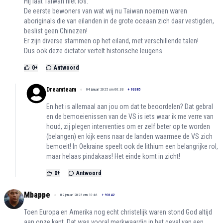
Hij laat Taiwan niet los.
De eerste bewoners van wat wij nu Taiwan noemen waren
aboriginals die van eilanden in de grote oceaan zich daar vestigden,
beslist geen Chinezen!
Er zijn diverse stammen op het eiland, met verschillende talen!
Dus ook deze dictator vertelt historische leugens.
0
+
Antwoord
Dreamteam
04 januari 2025 om 00:33
+
93385
En het is allemaal aan jou om dat te beoordelen? Dat gebral
en de bemoeienissen van de VS is iets waar ik me verre van
houd, zij plegen interventies om er zelf beter op te worden
(belangen) en kijk eens naar de landen waarmee de VS zich
bemoeit! In Oekraine speelt ook de lithium een belangrijke rol,
maar helaas pindakaas! Het einde komt in zicht!
0
+
Antwoord
Mbappe
02 januari 2025 om 10:46
+
93142
Toen Europa en Amerika nog echt christelijk waren stond God altijd
aan onze kant. Dat was vooral merkwaardig in het geval van een