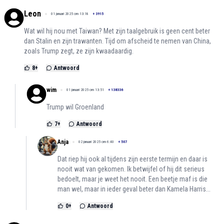
Leon
01 januari 2025 om 13:18
+
3915
Wat wil hij nou met Taiwan? Met zijn taalgebruik is geen cent beter
dan Stalin en zijn trawanten. Tijd om afscheid te nemen van China,
zoals Trump zegt, ze zijn kwaadaardig.
8
+
Antwoord
wim
01 januari 2025 om 13:51
+
138336
Trump wil Groenland
7
+
Antwoord
Anja
02 januari 2025 om 6:40
+
507
Dat riep hij ook al tijdens zijn eerste termijn en daar is
nooit wat van gekomen. Ik betwijfel of hij dit serieus
bedoelt, maar je weet het nooit. Een beetje maf is die
man wel, maar in ieder geval beter dan Kamela Harris...
0
+
Antwoord