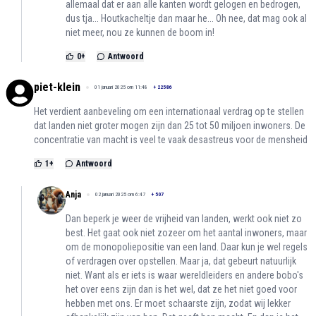
allemaal dat er aan alle kanten wordt gelogen en bedrogen,
dus tja... Houtkacheltje dan maar he... Oh nee, dat mag ook al
niet meer, nou ze kunnen de boom in!
0
+
Antwoord
piet-klein
01 januari 2025 om 11:48
+
22586
Het verdient aanbeveling om een internationaal verdrag op te stellen
dat landen niet groter mogen zijn dan 25 tot 50 miljoen inwoners. De
concentratie van macht is veel te vaak desastreus voor de mensheid
1
+
Antwoord
Anja
02 januari 2025 om 6:47
+
507
Dan beperk je weer de vrijheid van landen, werkt ook niet zo
best. Het gaat ook niet zozeer om het aantal inwoners, maar
om de monopoliepositie van een land. Daar kun je wel regels
of verdragen over opstellen. Maar ja, dat gebeurt natuurlijk
niet. Want als er iets is waar wereldleiders en andere bobo's
het over eens zijn dan is het wel, dat ze het niet goed voor
hebben met ons. Er moet schaarste zijn, zodat wij lekker