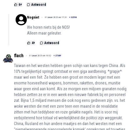
6
+
Antwoord
Nogniet
01 januari 2025 om 17:31
+
32596
We horen niets bij de NOS!
Alleen maar geleuter.
4
+
Antwoord
flach
01 januari 2025 om 16:02
+
27389
Taiwan en het westen hebben geen schijn van kans tegen China. Als
10% tegelijkertijd springt ontstaat er een giga aardbeving. *grapje*
maar wel een feit. Ze hebben een groot en modern leger met een
enorme hoeveelheid wapens, bommen, raketten, drones, munitie
waar geen eind aan komt. Als ze morgen een miljoen granaten nodig
hebben zetten ze er in een week een nieuwe fabriek bij en personeel
zat. Bijna 1,5 miljard mensen die ook nog eens gedreven zijn. vs. het
woke westen die met een zere teen een maand in de revalidatie
zitten met hun teddybeer en roze gelakte nagels. Het is voor mij
verbijsterend hoe totaal vd werkelijkheid die politici zijn weggerukt.
China, Rusland en hun andere maatjes en dan het westen met een
"piemelwapperende pianospelende komiek' ongekozen ad touwtjes