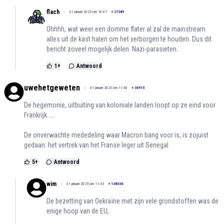
flach
01 januari 2025 om 16:07
+
27389
Ohhhh, wat weer een domme flater al zal de mainstream
alles uit de kast halen om het verborgen te houden. Dus dit
bericht zoveel mogelijk delen. Nazi-parasieten.
1
+
Antwoord
uwehetgeweten
01 januari 2025 om 11:40
+
30915
De hegemonie, uitbuiting van koloniale landen loopt op ze eind voor
Frankrijk.....
De onverwachte mededeling waar Macron bang voor is, is zojuist
gedaan: het vertrek van het Franse leger uit Senegal
5
+
Antwoord
wim
01 januari 2025 om 11:43
+
138336
De bezetting van Oekraïne met zijn vele grondstoffen was de
enige hoop van de EU,