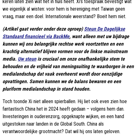
keren laten zien wat het in huis heeft. Xi’s toespraak bevestigt wat
we eigenlijk al wisten: voor hem is hereniging met Taiwan geen
vraag, maar een doel. Internationale weerstand? Boeit hem niet.
(Artikel gaat verder onder deze oproep)
Steun De Dagelijkse
Standaard financieel via BackMe
, want alleen met uw bijdrage
kunnen wij ons belangrijke rechtse werk voortzetten en een
krachtig alternatief blijven vormen voor de linkse mainstream
media.
Uw steun
is cruciaal om onze onafhankelijke stem te
behouden en de vrijheid van meningsuiting te waarborgen in een
medialandschap dat vaak overheerst wordt door eenzijdige
opvattingen. Samen kunnen we de balans bewaren en een
pluriform medialandschap in stand houden.
Toch toonde Xi niet alleen spierballen. Hij liet ook even zien hoe
fantastisch China het in 2024 heeft gedaan – volgens hem dan.
Investeringen in ouderenzorg, opgeknapte wijken, en een hand
uitgestoken naar landen in de Global South. China als
verantwoordelijke grootmacht? Dat wil hij ons laten geloven.