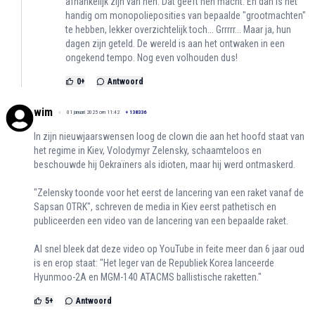
afhankelijk zijn van hen. Dat geeft hen macht. En dan is het
handig om monopolieposities van bepaalde "grootmachten"
te hebben, lekker overzichtelijk toch... Grrrrr... Maar ja, hun
dagen zijn geteld. De wereld is aan het ontwaken in een
ongekend tempo. Nog even volhouden dus!
0
+
Antwoord
wim
01 januari 2025 om 11:42
+
138336
In zijn nieuwjaarswensen loog de clown die aan het hoofd staat van
het regime in Kiev, Volodymyr Zelensky, schaamteloos en
beschouwde hij Oekraïners als idioten, maar hij werd ontmaskerd.
"Zelensky toonde voor het eerst de lancering van een raket vanaf de
Sapsan OTRK", schreven de media in Kiev eerst pathetisch en
publiceerden een video van de lancering van een bepaalde raket.
Al snel bleek dat deze video op YouTube in feite meer dan 6 jaar oud
is en erop staat: "Het leger van de Republiek Korea lanceerde
Hyunmoo-2A en MGM-140 ATACMS ballistische raketten."
5
+
Antwoord