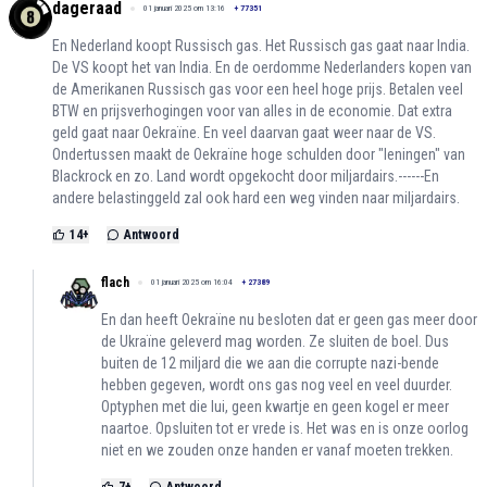
dageraad
01 januari 2025 om 13:16
+
77351
En Nederland koopt Russisch gas. Het Russisch gas gaat naar India.
De VS koopt het van India. En de oerdomme Nederlanders kopen van
de Amerikanen Russisch gas voor een heel hoge prijs. Betalen veel
BTW en prijsverhogingen voor van alles in de economie. Dat extra
geld gaat naar Oekraïne. En veel daarvan gaat weer naar de VS.
Ondertussen maakt de Oekraïne hoge schulden door "leningen" van
Blackrock en zo. Land wordt opgekocht door miljardairs.------En
andere belastinggeld zal ook hard een weg vinden naar miljardairs.
14
+
Antwoord
flach
01 januari 2025 om 16:04
+
27389
En dan heeft Oekraïne nu besloten dat er geen gas meer door
de Ukraïne geleverd mag worden. Ze sluiten de boel. Dus
buiten de 12 miljard die we aan die corrupte nazi-bende
hebben gegeven, wordt ons gas nog veel en veel duurder.
Optyphen met die lui, geen kwartje en geen kogel er meer
naartoe. Opsluiten tot er vrede is. Het was en is onze oorlog
niet en we zouden onze handen er vanaf moeten trekken.