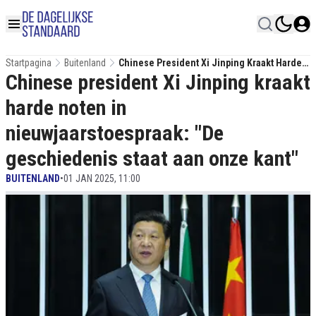
Startpagina
Buitenland
Chinese President Xi Jinping Kraakt Harde
Chinese president Xi Jinping kraakt
Noten In Nieuwjaarstoespraak: "De
Geschiedenis Staat Aan Onze Kant"
harde noten in
nieuwjaarstoespraak: "De
geschiedenis staat aan onze kant"
BUITENLAND
•
01 JAN 2025, 11:00