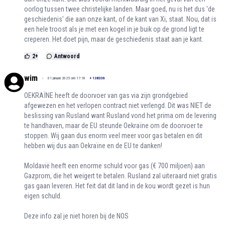
oorlog tussen twee christelijke landen. Maar goed, nu is het dus 'de
geschiedenis' die aan onze kant, of de kant van Xi, staat. Nou, dat is
een hele troost als je met een kogel in je buik op de grond ligt te
creperen. Het doet pijn, maar de geschiedenis staat aan je kant.
2
+
Antwoord
wim
01 januari 2025 om 17:18
+
138336
OEKRAÏNE heeft de doorvoer van gas via zijn grondgebied
afgewezen en het verlopen contract niet verlengd. Dit was NIET de
beslissing van Rusland want Rusland vond het prima om de levering
te handhaven, maar de EU steunde Oekraïne om de doorvoer te
stoppen. Wij gaan dus enorm veel meer voor gas betalen en dit
hebben wij dus aan Oekraïne en de EU te danken!
Moldavië heeft een enorme schuld voor gas (€ 700 miljoen) aan
Gazprom, die het weigert te betalen. Rusland zal uiteraard niet gratis
gas gaan leveren. Het feit dat dit land in de kou wordt gezet is hun
eigen schuld.
Deze info zal je niet horen bij de NOS