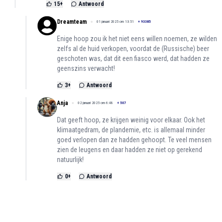
15
+
Antwoord
Dreamteam
01 januari 2025 om 13:51
+
93385
Enige hoop zou ik het niet eens willen noemen, ze wilden
zelfs al de huid verkopen, voordat de (Russische) beer
geschoten was, dat dit een fiasco werd, dat hadden ze
geenszins verwacht!
3
+
Antwoord
Anja
02 januari 2025 om 6:48
+
507
Dat geeft hoop, ze krijgen weinig voor elkaar. Ook het
klimaatgedram, de plandemie, etc. is allemaal minder
goed verlopen dan ze hadden gehoopt. Te veel mensen
zien de leugens en daar hadden ze niet op gerekend
natuurlijk!
0
+
Antwoord