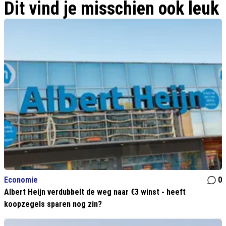
Dit vind je misschien ook leuk
moet een prominente dialoog plaatsvinden"
Economie
0
Albert Heijn verdubbelt de weg naar €3 winst - heeft
koopzegels sparen nog zin?