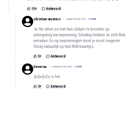
15
+
Antwoord
christian-wouters
04 juni 2023 om 14:05
+
21545
Ja. Nu zitten ze met hun clubjes te broeden op
ontregeling via nepmening. Gelukkig hebben ze zich flink
verraden. En op nepmeningen moet je nooit reageren.
Tenzij natuurlijk op hun NSB-baantjes.
5
+
Antwoord
Generaa
04 juni 2023 om 14:09
+
12730
👍👍👍Zo is het
3
+
Antwoord