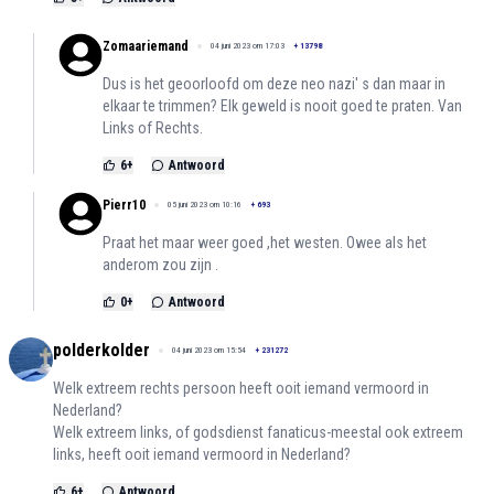
Zomaariemand
04 juni 2023 om 17:03
+
13798
Dus is het geoorloofd om deze neo nazi' s dan maar in
elkaar te trimmen? Elk geweld is nooit goed te praten. Van
Links of Rechts.
6
+
Antwoord
Pierr10
05 juni 2023 om 10:16
+
693
Praat het maar weer goed ,het westen. Owee als het
anderom zou zijn .
0
+
Antwoord
polderkolder
04 juni 2023 om 15:54
+
231272
Welk extreem rechts persoon heeft ooit iemand vermoord in
Nederland?
Welk extreem links, of godsdienst fanaticus-meestal ook extreem
links, heeft ooit iemand vermoord in Nederland?
6
+
Antwoord