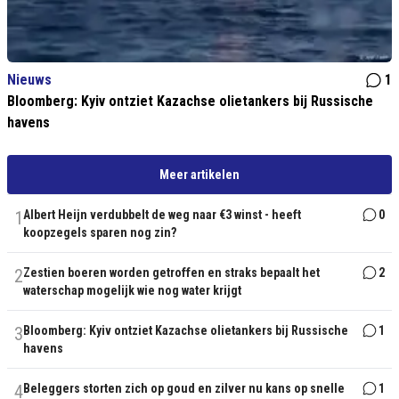
Nieuws
1
Bloomberg: Kyiv ontziet Kazachse olietankers bij Russische
havens
Meer artikelen
1
Albert Heijn verdubbelt de weg naar €3 winst - heeft
0
koopzegels sparen nog zin?
2
Zestien boeren worden getroffen en straks bepaalt het
2
waterschap mogelijk wie nog water krijgt
3
Bloomberg: Kyiv ontziet Kazachse olietankers bij Russische
1
havens
4
Beleggers storten zich op goud en zilver nu kans op snelle
1