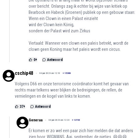
Die opstand is er al lang maar er wordt bijzonder schaars
over bericht. Onlangs zag ik echter bij wijze van kritiek op
Bearbock en Habeck (Groenen) publiek op een gebouw staan:
Wenn ein Clown in einen Palast einzieht
wird der Clown kein König,
sondern der Palast wird zum Zirkus
Vertaald: Wanneer een clown een paleis betrekt, wordt de
clown geen Koning maar het paleis wordt een circus.
0
+
Antwoord
cschip48
04 juni 2023 om 12:10
+
15386
Volgens D66 en onze terrorisme coördinator komt het gevaar van
rechts maar telkens weer blijken de bedreigingen, de rellen, de
vernielingen en de kogel van links te komen.
37
+
Antwoord
Generaa
04 juni 2023 om 12:23
+
12730
Er komen er zo wel een paar zich hier melden die dat anders
zien hoor. WIGMANS, Aai, september, de pietjes. 😄😄😄