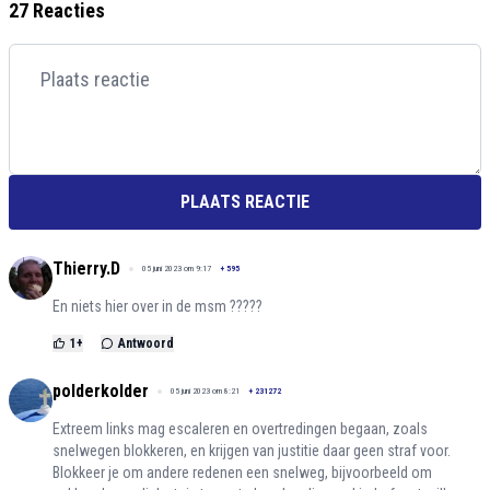
27 Reacties
PLAATS REACTIE
Thierry.D
05 juni 2023 om 9:17
+
595
En niets hier over in de msm ?????
1
+
Antwoord
polderkolder
05 juni 2023 om 8:21
+
231272
Extreem links mag escaleren en overtredingen begaan, zoals
snelwegen blokkeren, en krijgen van justitie daar geen straf voor.
Blokkeer je om andere redenen een snelweg, bijvoorbeeld om