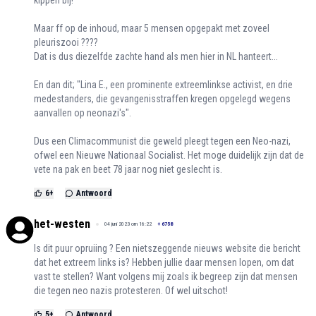
kippen bij!
Maar ff op de inhoud, maar 5 mensen opgepakt met zoveel
pleuriszooi ????
Dat is dus diezelfde zachte hand als men hier in NL hanteert...
En dan dit; "Lina E., een prominente extreemlinkse activist, en drie
medestanders, die gevangenisstraffen kregen opgelegd wegens
aanvallen op neonazi's".
Dus een Climacommunist die geweld pleegt tegen een Neo-nazi,
ofwel een Nieuwe Nationaal Socialist. Het moge duidelijk zijn dat de
vete na pak en beet 78 jaar nog niet geslecht is.
6
+
Antwoord
het-westen
04 juni 2023 om 16:22
+
6758
Is dit puur opruiing ? Een nietszeggende nieuws website die bericht
dat het extreem links is? Hebben jullie daar mensen lopen, om dat
vast te stellen? Want volgens mij zoals ik begreep zijn dat mensen
die tegen neo nazis protesteren. Of wel uitschot!
5
+
Antwoord