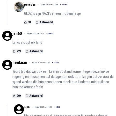
perseus
04 juni 2023 om 13:18
+
22192
GLOZI's zijn NAZI's in een modern jasje
3
+
Antwoord
jan60
04 juni 2023 om 12:30
+
51977
Links sloopt elk land
22
+
Antwoord
henknan
04 juni 2023 om 12:24
+
12550
Word tijd dat wij ook een keer in opstand komen tegen deze linkse
regering en misschien dat de agenten ook door krijgen dat ze voor de
vyand werken die hún pensioenen steelt hun kinderen misbruikt en
hun toekomst afpakt
20
+
Antwoord
sjun
06 juni 2023 om 19:14
+
1812