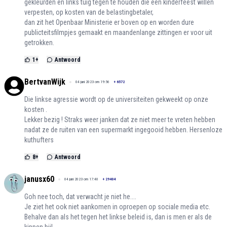
gekleurden en links tuig tegen te houden die een kinderfeest willen
verpesten, op kosten van de belastingbetaler,
dan zit het Openbaar Ministerie er boven op en worden dure
publicteitsfilmpjes gemaakt en maandenlange zittingen er voor uit
getrokken.
1
+
Antwoord
BertvanWijk
04 juni 2023 om 19:56
+
6572
Die linkse agressie wordt op de universiteiten gekweekt op onze
kosten .
Lekker bezig ! Straks weer janken dat ze niet meer te vreten hebben
nadat ze de ruiten van een supermarkt ingegooid hebben. Hersenloze
kuthufters
8
+
Antwoord
janusx60
04 juni 2023 om 17:40
+
29404
Goh nee toch, dat verwacht je niet he....
Je ziet het ook niet aankomen in oproepen op sociale media etc.
Behalve dan als het tegen het linkse beleid is, dan is men er als de