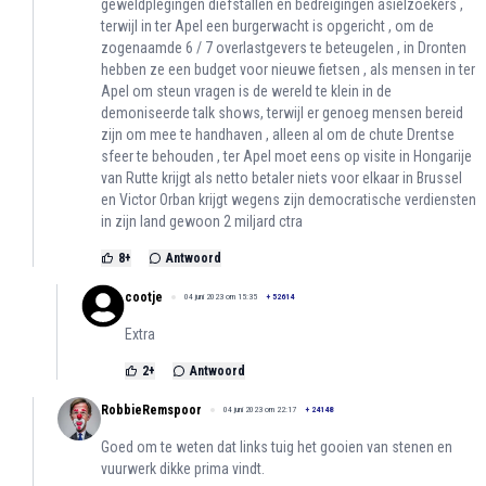
geweldplegingen diefstallen en bedreigingen asielzoekers ,
terwijl in ter Apel een burgerwacht is opgericht , om de
zogenaamde 6 / 7 overlastgevers te beteugelen , in Dronten
hebben ze een budget voor nieuwe fietsen , als mensen in ter
Apel om steun vragen is de wereld te klein in de
demoniseerde talk shows, terwijl er genoeg mensen bereid
zijn om mee te handhaven , alleen al om de chute Drentse
sfeer te behouden , ter Apel moet eens op visite in Hongarije
van Rutte krijgt als netto betaler niets voor elkaar in Brussel
en Victor Orban krijgt wegens zijn democratische verdiensten
in zijn land gewoon 2 miljard ctra
8
+
Antwoord
cootje
04 juni 2023 om 15:35
+
52614
Extra
2
+
Antwoord
RobbieRemspoor
04 juni 2023 om 22:17
+
24148
Goed om te weten dat links tuig het gooien van stenen en
vuurwerk dikke prima vindt.