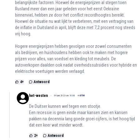
belangrijkste factoren. Hoewel de energieprijzen al stegen toen
Rusland meer dan een jaar geleden voor het eerst Oekraïne
binnenviel, hebben ze door het conflict recordhoogtes bereikt.
Hoewel de situatie nu wat lijkt te verbeteren, met een vertraging van
de inflatie in Duitsland in april, blijft deze met 7,2 procent nog steeds
vrij hoog.
Hogere energieprijzen hebben gevolgen voor zowel consumenten
als bedrijven, en huishoudens hebben ook te maken met hogere
prijzen voor alles, van voedsel en kleding tot meubels. De
autoverkopen daalden ook nadat overheidssubsidies voor hybride en
elektrische voertuigen werden verlaagd.
4
+
Antwoord
het-westen
04 juni 2023 om 16:08
+
6758
De Duitser kunnen wel tegen een stootje.
Een recessie is geen einde maar kansen zien en kansen
pakken na decennia lang goede groei cijfers, is het hoog tijd
dat een keer wat minder wordt.
2
+
Antwoord