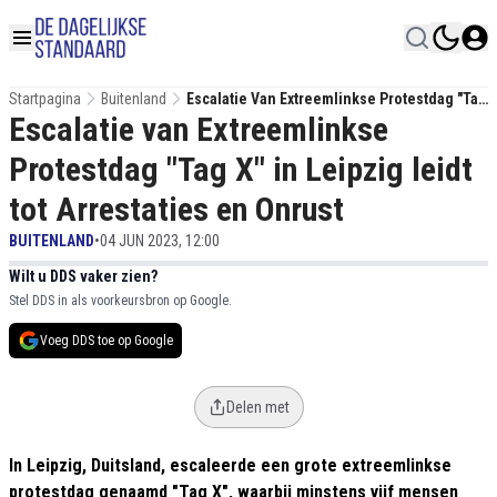
Startpagina
Buitenland
Escalatie Van Extreemlinkse Protestdag "Tag
Escalatie van Extreemlinkse
X" In Leipzig Leidt Tot Arrestaties En Onrust
Protestdag "Tag X" in Leipzig leidt
tot Arrestaties en Onrust
BUITENLAND
•
04 JUN 2023, 12:00
Wilt u DDS vaker zien?
Stel DDS in als voorkeursbron op Google.
Voeg DDS toe op Google
Delen met
In Leipzig, Duitsland, escaleerde een grote extreemlinkse
protestdag genaamd "Tag X", waarbij minstens vijf mensen