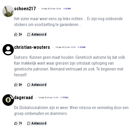
schoen217
04 juni 2023 om 14:00
+
31641
Het vizier maar weer eens op links richten.... Er zijn nog voldoende
stickers om voortzetting te garanderen....
3
+
Antwoord
christian-wouters
04 juni 2023 om 13:59
+
21545
Duitsers. Kunnen geen maat houden. Genetisch autisme bij dat volk.
Kan makkelijk want waar grenzen zijn ontstaat ophoping van
genetische patronen. Niemand vertrouwd ze ook. Te beginnen met
henzelf.
0
+
Antwoord
dageraad
04 juni 2023 om 12:53
+
77332
De Globalsozialisten zijn er weer. Weer rotzooi en vernieling door een
groep ombenullen en drammers.
7
+
Antwoord