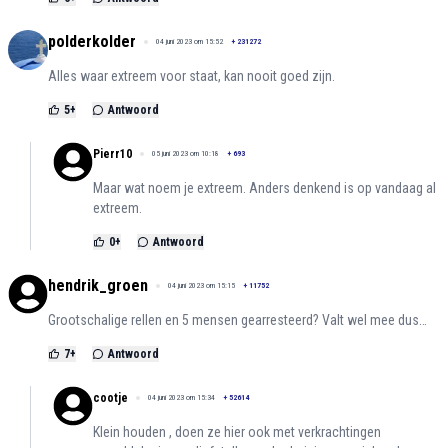
polderkolder
04 juni 2023 om 15:52
+
231272
Alles waar extreem voor staat, kan nooit goed zijn.
5
+
Antwoord
Pierr10
05 juni 2023 om 10:18
+
693
Maar wat noem je extreem. Anders denkend is op vandaag al
extreem.
0
+
Antwoord
hendrik_groen
04 juni 2023 om 15:15
+
11752
Grootschalige rellen en 5 mensen gearresteerd? Valt wel mee dus…
7
+
Antwoord
cootje
04 juni 2023 om 15:34
+
52614
Klein houden , doen ze hier ook met verkrachtingen