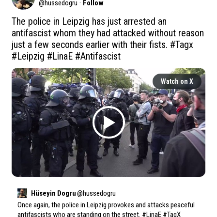
@
hussedogru
·
Follow
The police in Leipzig has just arrested an 
antifascist whom they had attacked without reason 
just a few seconds earlier with their fists. 
#Tagx
#Leipzig
#LinaE
#Antifascist
Watch on X
Hüseyin Dogru
@
hussedogru
Once again, the police in Leipzig provokes and attacks peaceful 
antifascists who are standing on the street. 
#LinaE
#TagX