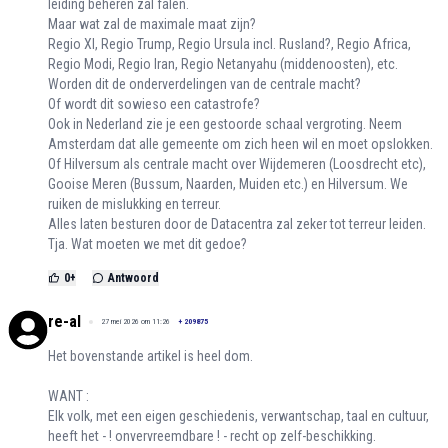
leiding beheren zal falen.
Maar wat zal de maximale maat zijn?
Regio XI, Regio Trump, Regio Ursula incl. Rusland?, Regio Africa,
Regio Modi, Regio Iran, Regio Netanyahu (middenoosten), etc.
Worden dit de onderverdelingen van de centrale macht?
Of wordt dit sowieso een catastrofe?
Ook in Nederland zie je een gestoorde schaal vergroting. Neem
Amsterdam dat alle gemeente om zich heen wil en moet opslokken.
Of Hilversum als centrale macht over Wijdemeren (Loosdrecht etc),
Gooise Meren (Bussum, Naarden, Muiden etc.) en Hilversum. We
ruiken de mislukking en terreur.
Alles laten besturen door de Datacentra zal zeker tot terreur leiden.
Tja. Wat moeten we met dit gedoe?
0
+
Antwoord
re-al
27 mei 2026 om 11:26
+
209875
Het bovenstande artikel is heel dom.
WANT :
Elk volk, met een eigen geschiedenis, verwantschap, taal en cultuur,
heeft het - ! onvervreemdbare ! - recht op zelf-beschikking.