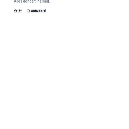
Alles dondert inelkaar.
6
+
Antwoord