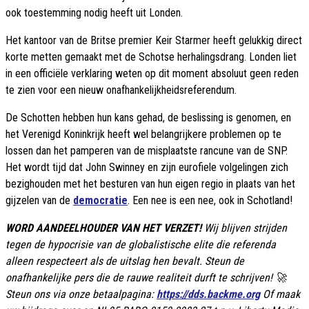
ook toestemming nodig heeft uit Londen.
Het kantoor van de Britse premier Keir Starmer heeft gelukkig direct
korte metten gemaakt met de Schotse herhalingsdrang. Londen liet
in een officiële verklaring weten op dit moment absoluut geen reden
te zien voor een nieuw onafhankelijkheidsreferendum.
De Schotten hebben hun kans gehad, de beslissing is genomen, en
het Verenigd Koninkrijk heeft wel belangrijkere problemen op te
lossen dan het pamperen van de misplaatste rancune van de SNP.
Het wordt tijd dat John Swinney en zijn eurofiele volgelingen zich
bezighouden met het besturen van hun eigen regio in plaats van het
gijzelen van de
democratie
. Een nee is een nee, ook in Schotland!
WORD AANDEELHOUDER VAN HET VERZET!
Wij blijven strijden
tegen de hypocrisie van de globalistische elite die referenda
alleen respecteert als de uitslag hen bevalt. Steun de
onafhankelijke pers die de rauwe realiteit durft te schrijven! 🚀
Steun ons via onze betaalpagina:
https://dds.backme.org
Of maak