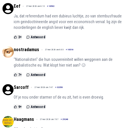
Eef
27 mei 2026 om 8:13
+
10502
Ja, dat referendum had een dubieus luchtje, zo van stembusfraude
icm geindoctrineerde angst voor een economisch verval. Iig zijn de
noorderlingen de english liever kwijt dan rijk.
3
+
Antwoord
nostradamus
27 mei 2026 om 8:03
+
10316
"Nationalisten" die hun souvereiniteit willen weggeven aan de
globalistische eu. Wat klopt hier niet aan? 🥴
7
+
Antwoord
Sarcoff
27 mei 2026 om 7:47
+
32350
Of je nou onder starmer of de eu zit, het is even droevig.
9
+
Antwoord
Haagmans
27 mei 2026 om 7:07
+
29240