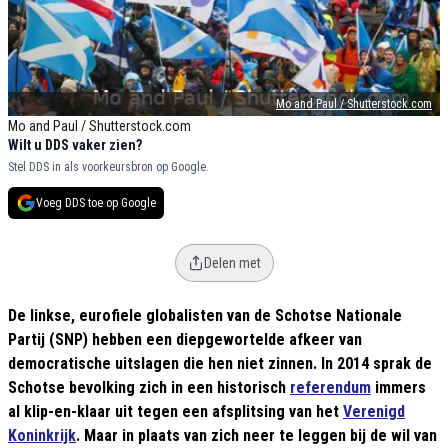
Mo and Paul / Shutterstock.com
Mo and Paul / Shutterstock.com
Wilt u DDS vaker zien?
Stel DDS in als voorkeursbron op Google.
Voeg DDS toe op Google
Delen met
De linkse, eurofiele globalisten van de Schotse Nationale
Partij (SNP) hebben een diepgewortelde afkeer van
democratische uitslagen die hen niet zinnen. In 2014 sprak de
Schotse bevolking zich in een historisch
referendum
immers
al klip-en-klaar uit tegen een afsplitsing van het
Verenigd
Koninkrijk
. Maar in plaats van zich neer te leggen bij de wil van