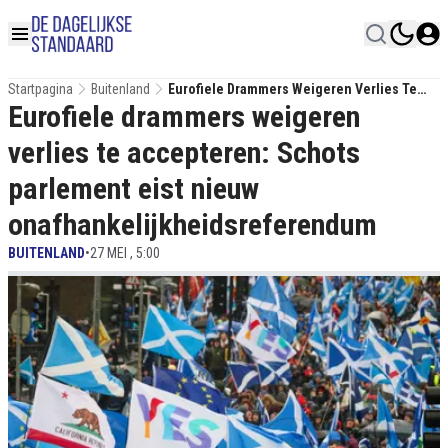
Startpagina
Buitenland
Eurofiele Drammers Weigeren Verlies Te
Eurofiele drammers weigeren
Accepteren: Schots Parlement Eist Nieuw
Onafhankelijkheidsreferendum
verlies te accepteren: Schots
parlement eist nieuw
onafhankelijkheidsreferendum
BUITENLAND
•
27 MEI , 5:00