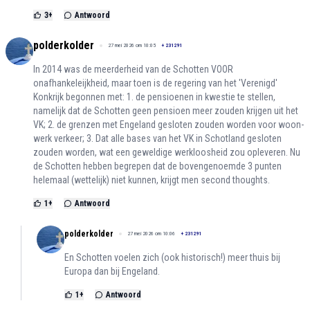
3
+
Antwoord
polderkolder
27 mei 2026 om 10:05
+
231291
In 2014 was de meerderheid van de Schotten VOOR
onafhankeleijkheid, maar toen is de regering van het 'Verenigd'
Konkrijk begonnen met: 1. de pensioenen in kwestie te stellen,
namelijk dat de Schotten geen pensioen meer zouden krijgen uit het
VK; 2. de grenzen met Engeland gesloten zouden worden voor woon-
werk verkeer; 3. Dat alle bases van het VK in Schotland gesloten
zouden worden, wat een geweldige werkloosheid zou opleveren. Nu
de Schotten hebben begrepen dat de bovengenoemde 3 punten
helemaal (wettelijk) niet kunnen, krijgt men second thoughts.
1
+
Antwoord
polderkolder
27 mei 2026 om 10:06
+
231291
En Schotten voelen zich (ook historisch!) meer thuis bij
Europa dan bij Engeland.
1
+
Antwoord