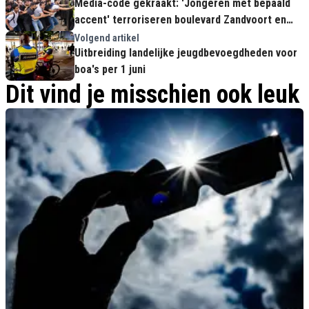
Media-code gekraakt: 'Jongeren met bepaald
accent' terroriseren boulevard Zandvoort en
steken beveiliger in gezicht
Volgend artikel
Uitbreiding landelijke jeugdbevoegdheden voor
boa's per 1 juni
Dit vind je misschien ook leuk