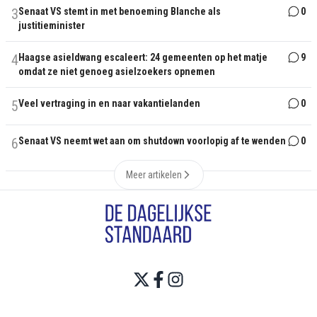
3
Senaat VS stemt in met benoeming Blanche als
0
justitieminister
4
Haagse asieldwang escaleert: 24 gemeenten op het matje
9
omdat ze niet genoeg asielzoekers opnemen
5
Veel vertraging in en naar vakantielanden
0
6
Senaat VS neemt wet aan om shutdown voorlopig af te wenden
0
Meer artikelen