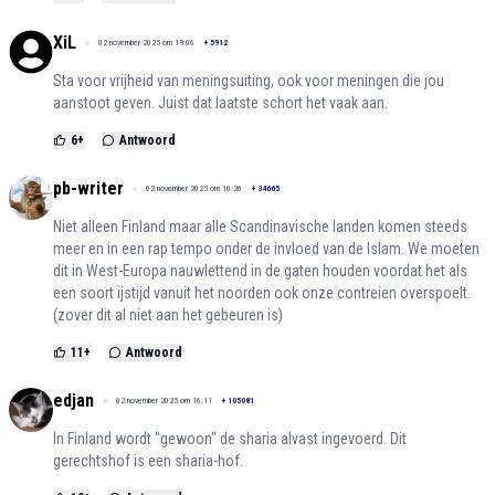
XiL
02 november 2025 om 19:06
+
5912
Sta voor vrijheid van meningsuiting, ook voor meningen die jou
aanstoot geven. Juist dat laatste schort het vaak aan.
6
+
Antwoord
pb-writer
02 november 2025 om 16:26
+
34665
Niet alleen Finland maar alle Scandinavische landen komen steeds
meer en in een rap tempo onder de invloed van de Islam. We moeten
dit in West-Europa nauwlettend in de gaten houden voordat het als
een soort ijstijd vanuit het noorden ook onze contreien overspoelt.
(zover dit al niet aan het gebeuren is)
11
+
Antwoord
edjan
02 november 2025 om 16:11
+
105081
In Finland wordt "gewoon" de sharia alvast ingevoerd. Dit
gerechtshof is een sharia-hof.