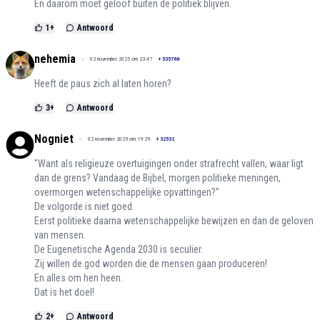
En daarom moet geloof buiten de politiek blijven.
1
+
Antwoord
nehemia
02 november 2025 om 23:47
+
535766
Heeft de paus zich al laten horen?
3
+
Antwoord
Nogniet
02 november 2025 om 19:29
+
32532
"Want als religieuze overtuigingen onder strafrecht vallen, waar ligt
dan de grens? Vandaag de Bijbel, morgen politieke meningen,
overmorgen wetenschappelijke opvattingen?"
De volgorde is niet goed.
Eerst politieke daarna wetenschappelijke bewijzen en dan de geloven
van mensen.
De Eugenetische Agenda 2030 is seculier.
Zij willen de god worden die de mensen gaan produceren!
En alles om hen heen.
Dat is het doel!
2
+
Antwoord