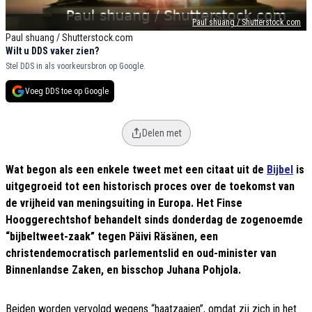
Paul shuang / Shutterstock.com
Paul shuang / Shutterstock.com
Wilt u DDS vaker zien?
Stel DDS in als voorkeursbron op Google.
Voeg DDS toe op Google
Delen met
Wat begon als een enkele tweet met een citaat uit de
Bijbel
is
uitgegroeid tot een historisch proces over de toekomst van
de vrijheid van meningsuiting in Europa. Het Finse
Hooggerechtshof behandelt sinds donderdag de zogenoemde
“bijbeltweet-zaak” tegen Päivi Räsänen, een
christendemocratisch parlementslid en oud-minister van
Binnenlandse Zaken, en bisschop Juhana Pohjola.
Beiden worden vervolgd wegens “haatzaaien”, omdat zij zich in het