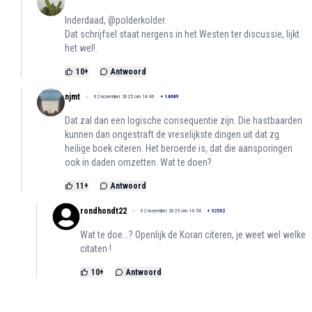
Inderdaad, @polderkolder.
Dat schrijfsel staat nergens in het Westen ter discussie, lijkt
het wel!.
10
+
Antwoord
njmt
02 november 2025 om 14:40
+
14689
Dat zal dan een logische consequentie zijn. Die hastbaarden
kunnen dan ongestraft de vreselijkste dingen uit dat zg
heilige boek citeren. Het beroerde is, dat die aansporingen
ook in daden omzetten. Wat te doen?
11
+
Antwoord
rondhondt22
02 november 2025 om 14:54
+
32502
Wat te doe...? Openlijk de Koran citeren, je weet wel welke
citaten !
10
+
Antwoord