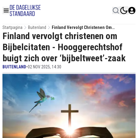
Startpagina
Buitenland
Finland Vervolgt Christenen Om
Finland vervolgt christenen om
Bijbelcitaten - Hooggerechtshof Buigt Zich
Over ‘bijbeltweet’-Zaak
Bijbelcitaten - Hooggerechtshof
buigt zich over ‘bijbeltweet’-zaak
BUITENLAND
•
02 NOV 2025, 14:30