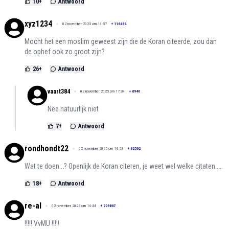
10
+
Antwoord
xyz1234
02 november 2025 om 14:57
+
116494
Mocht het een moslim geweest zijn die de Koran citeerde, zou dan
de ophef ook zo groot zijn?
26
+
Antwoord
vaart384
02 november 2025 om 17:34
+
6940
Nee natuurlijk niet
7
+
Antwoord
rondhondt22
02 november 2025 om 14:53
+
32502
Wat te doen...? Openlijk de Koran citeren, je weet wel welke citaten.....
18
+
Antwoord
re-al
02 november 2025 om 14:44
+
209867
!!!!! VvMU !!!!!