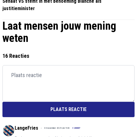
Senaat VS stemt in met benoeming Blanche als
justitieminister
Laat mensen jouw mening
weten
16 Reacties
PLAATS REACTIE
LangeFries
03 november 2025 om 9:46
+
20007