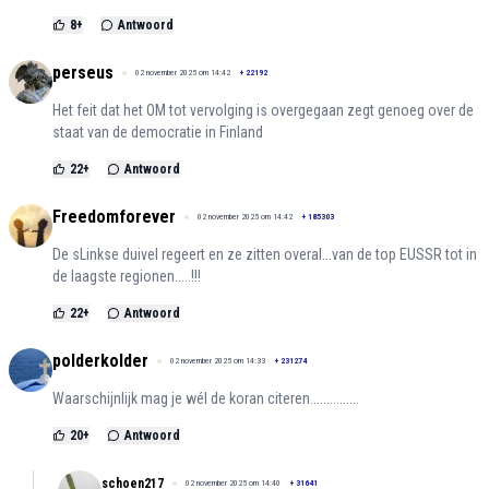
8
+
Antwoord
perseus
02 november 2025 om 14:42
+
22192
Het feit dat het OM tot vervolging is overgegaan zegt genoeg over de
staat van de democratie in Finland
22
+
Antwoord
Freedomforever
02 november 2025 om 14:42
+
185303
De sLinkse duivel regeert en ze zitten overal...van de top EUSSR tot in
de laagste regionen.....!!!
22
+
Antwoord
polderkolder
02 november 2025 om 14:33
+
231274
Waarschijnlijk mag je wél de koran citeren...............
20
+
Antwoord
schoen217
02 november 2025 om 14:40
+
31641