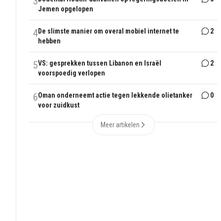
3
Jemen opgelopen
4
De slimste manier om overal mobiel internet te
2
hebben
5
VS: gesprekken tussen Libanon en Israël
2
voorspoedig verlopen
6
Oman onderneemt actie tegen lekkende olietanker
0
voor zuidkust
Meer artikelen