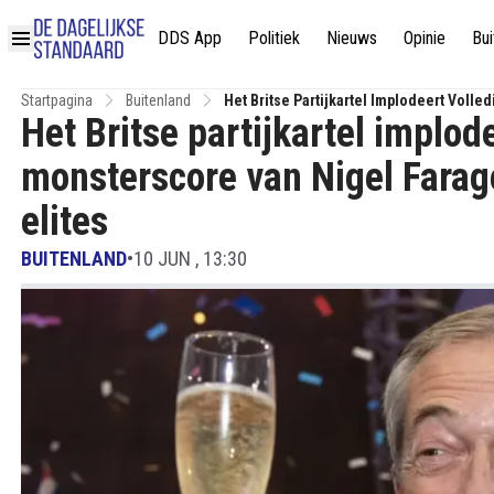
DDS App
Politiek
Nieuws
Opinie
Bui
Startpagina
Buitenland
Het Britse Partijkartel Implodeert Vol
Het Britse partijkartel implo
De Elites
monsterscore van Nigel Farag
elites
BUITENLAND
•
10 JUN , 13:30