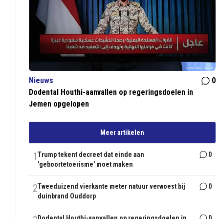
Nieuws
0
Dodental Houthi-aanvallen op regeringsdoelen in
Jemen opgelopen
Meer artikelen
1
Trump tekent decreet dat einde aan
0
'geboortetoerisme' moet maken
2
Tweeduizend vierkante meter natuur verwoest bij
0
duinbrand Ouddorp
Dodental Houthi-aanvallen op regeringsdoelen in
0