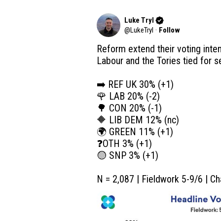
Luke Tryl
@
LukeTryl
·
Follow
Reform extend their voting inten
Labour and the Tories tied for se
➡️ REF UK 30% (+1)

🌹 LAB 20% (-2)

🌳 CON 20% (-1)

🔶 LIB DEM 12% (nc)

🌍 GREEN 11% (+1)

❓OTH 3% (+1)

🟡 SNP 3% (+1)

N = 2,087 | Fieldwork 5-9/6 | C