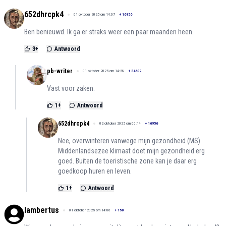
652dhrcpk4
01 oktober 2025 om 14:07
+
16956
Ben benieuwd. Ik ga er straks weer een paar maanden heen.
3
+
Antwoord
pb-writer
01 oktober 2025 om 14:58
+
34602
Vast voor zaken.
1
+
Antwoord
652dhrcpk4
02 oktober 2025 om 00:14
+
16956
Nee, overwinteren vanwege mijn gezondheid (MS).
Middenlandsezee klimaat doet mijn gezondheid erg
goed. Buiten de toeristische zone kan je daar erg
goedkoop huren en leven.
1
+
Antwoord
lambertus
01 oktober 2025 om 14:06
+
150