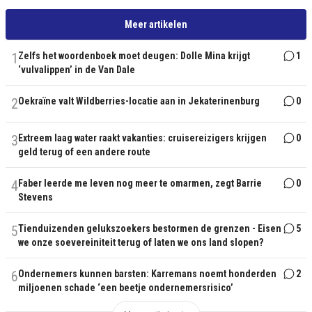
Meer artikelen
1
Zelfs het woordenboek moet deugen: Dolle Mina krijgt
1
‘vulvalippen’ in de Van Dale
2
Oekraïne valt Wildberries-locatie aan in Jekaterinenburg
0
3
Extreem laag water raakt vakanties: cruisereizigers krijgen
0
geld terug of een andere route
4
Faber leerde me leven nog meer te omarmen, zegt Barrie
0
Stevens
5
Tienduizenden gelukszoekers bestormen de grenzen - Eisen
5
we onze soevereiniteit terug of laten we ons land slopen?
6
Ondernemers kunnen barsten: Karremans noemt honderden
2
miljoenen schade ‘een beetje ondernemersrisico’