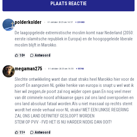
PLAATS REACTIE
polderkolder
01 oktober 2025 om 14:57
+
231083
De laagopgeleide extremistische moslim komt naar Nederland (2050:
eerste islamitsche republiek in Europa) en de hoogopgeleide liberale
moslim blijft in Marokko.
10
+
Antwoord
megaman275
01 oktober 2025 om 14:55
+
55783
Slechte ontwikkeling want dan staat straks heel Marokko hier voor de
poort! En aangezien NL gekke henkie van europa is snapt u wel wat ik
hier wil zeggen,de poort zal nog wijder open gaan.En nog veel meer
van dit criminele noord afrikaanse gajes zal ons land overspoelen en
ons land absoluut fataal worden.Als u niet massaal op rechts stemt
wordt het einde verhaal voor NL straks! MET EEN LINKSE REGERING
ZAL ONS LAND DEFINITIEF GESLOOPT WORDEN
STEM OP PVV - FVD HET IS NU HARDER NODIG DAN OOIT!
11
+
Antwoord