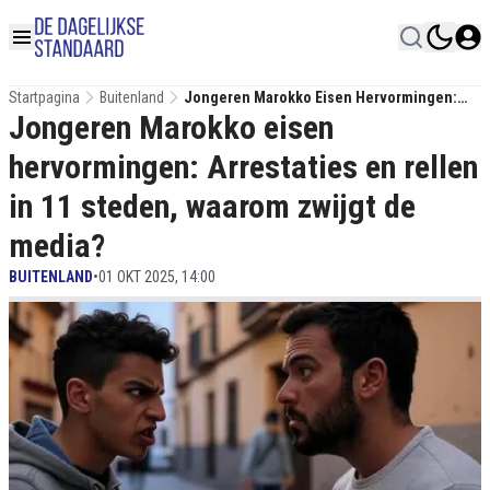
Startpagina
Buitenland
Jongeren Marokko Eisen Hervormingen:
Jongeren Marokko eisen
Arrestaties En Rellen In 11 Steden, Waarom
Zwijgt De Media?
hervormingen: Arrestaties en rellen
in 11 steden, waarom zwijgt de
media?
BUITENLAND
•
01 OKT 2025, 14:00