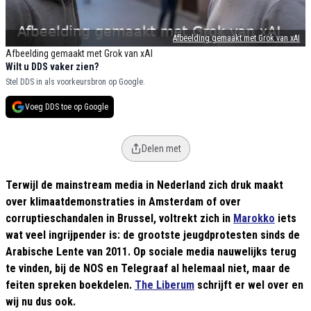
Afbeelding gemaakt met Grok van xAI
Afbeelding gemaakt met Grok van xAI
Wilt u DDS vaker zien?
Stel DDS in als voorkeursbron op Google.
Voeg DDS toe op Google
Delen met
Terwijl de mainstream media in Nederland zich druk maakt
over klimaatdemonstraties in Amsterdam of over
corruptieschandalen in Brussel, voltrekt zich in
Marokko
iets
wat veel ingrijpender is: de grootste jeugdprotesten sinds de
Arabische Lente van 2011. Op sociale media nauwelijks terug
te vinden, bij de NOS en Telegraaf al helemaal niet, maar de
feiten spreken boekdelen.
The Liberum
schrijft er wel over en
wij nu dus ook.