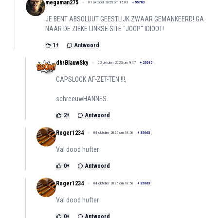
megaman275
01 oktober 2025 om 15:03
+
55783
JE BENT ABSOLUUT GEESTLIJK ZWAAR GEMANKEERD! GA
NAAR DE ZIEKE LINKSE SITE "JOOP" IDIOOT!
1
+
Antwoord
dhrBlauwSky
02 oktober 2025 om 9:47
+
20015
CAPSLOCK AF-ZET-TEN !!!,
schreeuwHANNES.
2
+
Antwoord
Roger1234
04 oktober 2025 om 18:56
+
35063
Val dood hufter
0
+
Antwoord
Roger1234
04 oktober 2025 om 18:56
+
35063
Val dood hufter
0
+
Antwoord