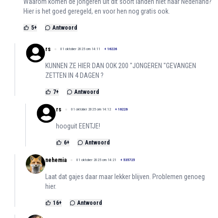
Waarom komen de jongeren uit dit soort landen niet naar Nederland?
Hier is het goed geregeld, en voor hen nog gratis ook.
5
+
Antwoord
rs
01 oktober 2025 om 14:11
+
16226
KUNNEN ZE HIER DAN OOK 200 "JONGEREN "GEVANGEN
ZETTEN IN 4 DAGEN ?
7
+
Antwoord
rs
01 oktober 2025 om 14:12
+
16226
hooguit EENTJE!
6
+
Antwoord
nehemia
01 oktober 2025 om 14:21
+
535725
Laat dat gajes daar maar lekker blijven. Problemen genoeg
hier.
16
+
Antwoord