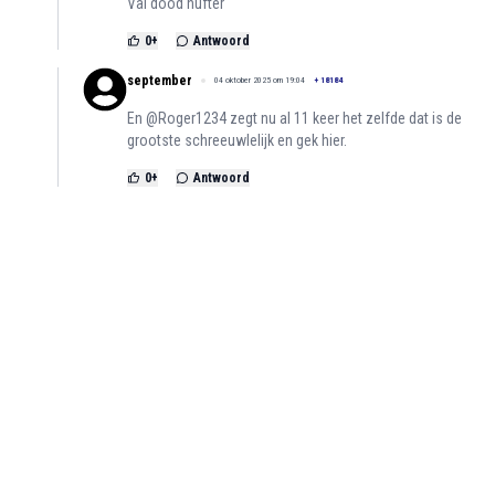
Val dood hufter
0
+
Antwoord
september
04 oktober 2025 om 19:04
+
18184
En @Roger1234 zegt nu al 11 keer het zelfde dat is de
grootste schreeuwlelijk en gek hier.
0
+
Antwoord