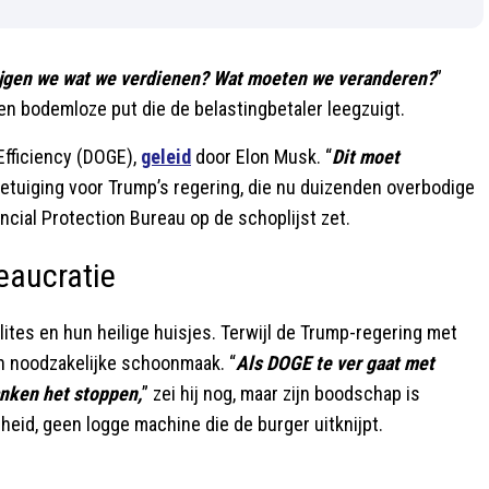
ijgen we wat we verdienen? Wat moeten we veranderen?
”
en bodemloze put die de belastingbetaler leegzuigt.
Efficiency (DOGE),
geleid
door Elon Musk. “
Dit moet
unbetuiging voor Trump’s regering, die nu duizenden overbodige
cial Protection Bureau op de schoplijst zet.
reaucratie
lites en hun heilige huisjes. Terwijl de Trump-regering met
een noodzakelijke schoonmaak. “
Als DOGE te ver gaat met
anken het stoppen,
” zei hij nog, maar zijn boodschap is
rheid, geen logge machine die de burger uitknijpt.