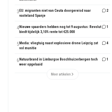
3
EU: migranten niet van Ceuta doorgereisd naar
2
vasteland Spanje
4
Nieuwe spaarders hebben nog tot 9 augustus: Revolut
1
biedt tijdelijk 3,10% rente tot €25.000
5
Media: vliegtuig naast explosieve drone Leipzig zat
4
vol munitie
6
Natuurbrand in Limburgse Boschhuizerbergen toch
1
weer opgelaaid
Meer artikelen