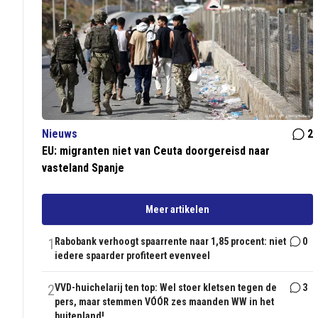
Nieuws
2
EU: migranten niet van Ceuta doorgereisd naar
vasteland Spanje
Meer artikelen
1
Rabobank verhoogt spaarrente naar 1,85 procent: niet
0
iedere spaarder profiteert evenveel
2
VVD-huichelarij ten top: Wel stoer kletsen tegen de
3
pers, maar stemmen VÓÓR zes maanden WW in het
buitenland!