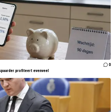
0
spaarder profiteert evenveel