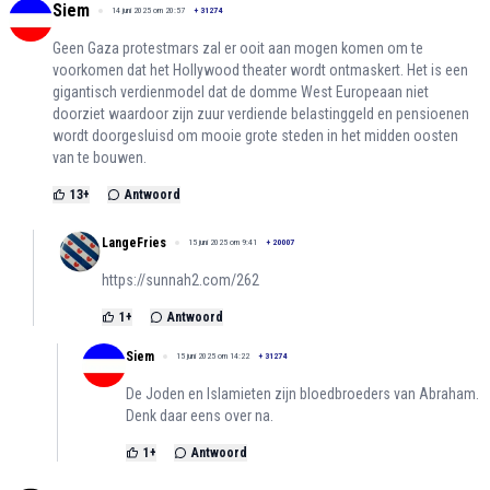
Siem
14 juni 2025 om 20:57
+
31274
Geen Gaza protestmars zal er ooit aan mogen komen om te
voorkomen dat het Hollywood theater wordt ontmaskert. Het is een
gigantisch verdienmodel dat de domme West Europeaan niet
doorziet waardoor zijn zuur verdiende belastinggeld en pensioenen
wordt doorgesluisd om mooie grote steden in het midden oosten
van te bouwen.
13
+
Antwoord
LangeFries
15 juni 2025 om 9:41
+
20007
https://sunnah2.com/262
1
+
Antwoord
Siem
15 juni 2025 om 14:22
+
31274
De Joden en Islamieten zijn bloedbroeders van Abraham.
Denk daar eens over na.
1
+
Antwoord