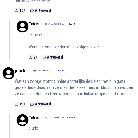
15
+
Antwoord
Tetris
15 juni 2025 om 5:39
+
22240
Lamzak:
Want die ondervinden de gevolgen er van!!
2
+
Antwoord
plurk
14 juni 2025 om 23:39
+
149305
Wat een zootje stompzinnige achterlijke debielen met hun gaza
gezeik. Inderdaad, ram ze maar het ziekenhuis in. Misschien worden
ze dan eindelijk een keer wakker uit hun linkse utopische droom.
25
+
Antwoord
Tetris
15 juni 2025 om 5:40
+
22240
plurk: