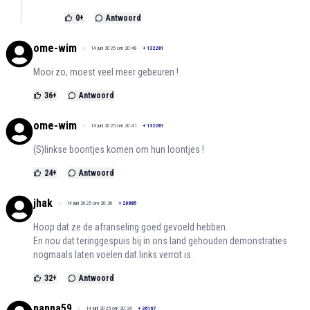
0
+
Antwoord
ome-wim
14 juni 2025 om 20:48
+
132281
Mooi zo, moest veel meer gebeuren !
36
+
Antwoord
ome-wim
14 juni 2025 om 20:41
+
132281
(S)linkse boontjes komen om hun loontjes !
24
+
Antwoord
jhak
14 juni 2025 om 20:36
+
20885
Hoop dat ze de afranseling goed gevoeld hebben.
En nou dat teringgespuis bij in ons land gehouden demonstraties
nogmaals laten voelen dat links verrot is.
32
+
Antwoord
pappa59
14 juni 2025 om 20:34
+
36167