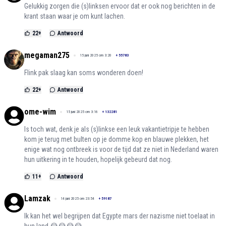
Gelukkig zorgen die (s)linksen ervoor dat er ook nog berichten in de
krant staan waar je om kunt lachen.
22
+
Antwoord
megaman275
15 juni 2025 om 3:20
+
55783
Flink pak slaag kan soms wonderen doen!
22
+
Antwoord
ome-wim
15 juni 2025 om 3:16
+
132281
Is toch wat, denk je als (s)linkse een leuk vakantietripje te hebben
kom je terug met bulten op je domme kop en blauwe plekken, het
enige wat nog ontbreek is voor de tijd dat ze niet in Nederland waren
hun uitkering in te houden, hopelijk gebeurd dat nog.
11
+
Antwoord
Lamzak
14 juni 2025 om 23:54
+
59187
Ik kan het wel begrijpen dat Egypte mars der nazisme niet toelaat in
hun land 😂😂😂😂