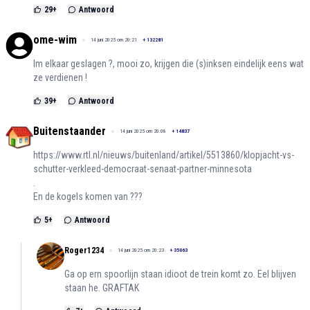
29
+
Antwoord
ome-wim
14 juni 2025 om 20:21
+
132281
Im elkaar geslagen ?, mooi zo, krijgen die (s)inksen eindelijk eens wat
ze verdienen !
39
+
Antwoord
Buitenstaander
14 juni 2025 om 20:08
+
14837
https://www.rtl.nl/nieuws/buitenland/artikel/5513860/klopjacht-vs-
schutter-verkleed-democraat-senaat-partner-minnesota
.
En de kogels komen van ???
5
+
Antwoord
Roger1234
14 juni 2025 om 20:23
+
35063
Ga op ern spoorlijn staan idioot de trein komt zo. Eel blijven
staan he. GRAFTAK