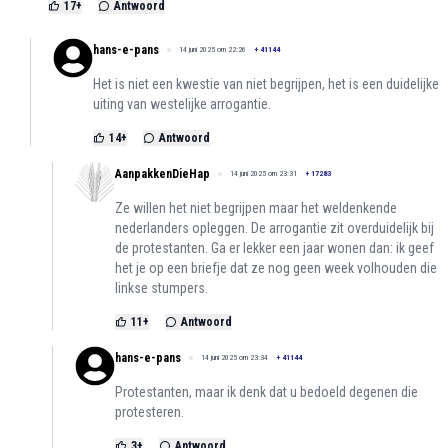
17
+
Antwoord
hans-e-pans
14 juni 2025 om 22:26
+
41144
Het is niet een kwestie van niet begrijpen, het is een duidelijke
uiting van westelijke arrogantie.
14
+
Antwoord
AanpakkenDieHap
14 juni 2025 om 23:31
+
17283
Ze willen het niet begrijpen maar het weldenkende
nederlanders opleggen. De arrogantie zit overduidelijk bij
de protestanten. Ga er lekker een jaar wonen dan: ik geef
het je op een briefje dat ze nog geen week volhouden die
linkse stumpers.
11
+
Antwoord
hans-e-pans
14 juni 2025 om 23:34
+
41144
Protestanten, maar ik denk dat u bedoeld degenen die
protesteren.
3
+
Antwoord