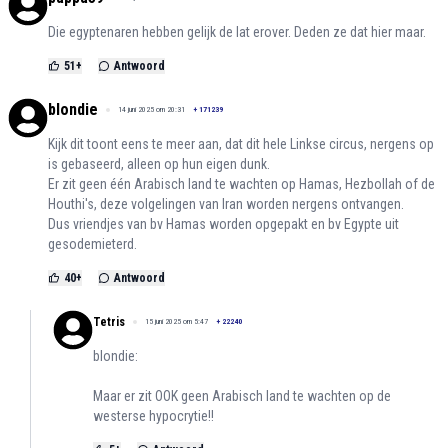
Die egyptenaren hebben gelijk de lat erover. Deden ze dat hier maar.
51
+
Antwoord
blondie
14 juni 2025 om 20:31
+
171239
Kijk dit toont eens te meer aan, dat dit hele Linkse circus, nergens op
is gebaseerd, alleen op hun eigen dunk.
Er zit geen één Arabisch land te wachten op Hamas, Hezbollah of de
Houthi's, deze volgelingen van Iran worden nergens ontvangen.
Dus vriendjes van bv Hamas worden opgepakt en bv Egypte uit
gesodemieterd.
40
+
Antwoord
Tetris
15 juni 2025 om 5:47
+
22240
blondie:
Maar er zit OOK geen Arabisch land te wachten op de
westerse hypocrytie!!