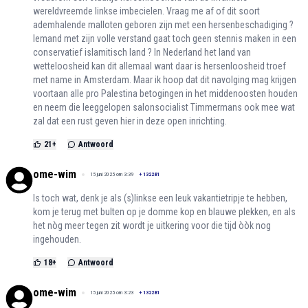
wereldvreemde linkse imbecielen. Vraag me af of dit soort
ademhalende malloten geboren zijn met een hersenbeschadiging ?
Iemand met zijn volle verstand gaat toch geen stennis maken in een
conservatief islamitisch land ? In Nederland het land van
wetteloosheid kan dit allemaal want daar is hersenloosheid troef
met name in Amsterdam. Maar ik hoop dat dit navolging mag krijgen
voortaan alle pro Palestina betogingen in het middenoosten houden
en neem die leeggelopen salonsocialist Timmermans ook mee wat
zal dat een rust geven hier in deze open inrichting.
21
+
Antwoord
ome-wim
15 juni 2025 om 3:39
+
132281
Is toch wat, denk je als (s)linkse een leuk vakantietripje te hebben,
kom je terug met bulten op je domme kop en blauwe plekken, en als
het nòg meer tegen zit wordt je uitkering voor die tijd òòk nog
ingehouden.
18
+
Antwoord
ome-wim
15 juni 2025 om 3:23
+
132281