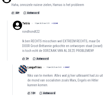
Haha, onnozele naïeve zielen, Hamas is het probleem
44
+
Antwoord
Tetris
15 juni 2025 om 5:51
+
22240
rondhondt22
Ik ben RECHTS misschien wel EXTREEM RECHTS, maar De
DOOR Groot-Brittannie gekochte en ontworpen staat (israel)
is toch echt de OORZAAK VAN AL DEZE PROBLEMEN!!
3
+
Antwoord
LangeFries
15 juni 2025 om 9:43
+
20007
Niks van te merken. Alles wat jij hier uitkraamt had zo uit
de mond van socialisten zoals Marx, Engels en Hitler
kunnen komen.
10
+
Antwoord