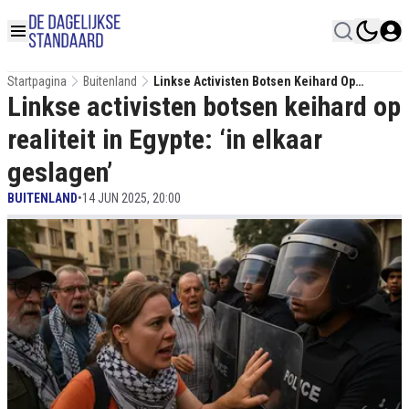
Startpagina
Buitenland
Linkse Activisten Botsen Keihard Op
Linkse activisten botsen keihard op
Realiteit In Egypte: ‘in Elkaar Geslagen’
realiteit in Egypte: ‘in elkaar
geslagen’
BUITENLAND
•
14 JUN 2025, 20:00