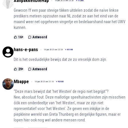
AanpakkenDieHap
14 juni 2025 om 23:26
+
17283
Gewoon ff een paar stevige tikken uitdelen zodat die naïve linkse
predikers meteen opzouten naar NL zodat ze aan het eind van de
maand weer net opgeheven vingertje en bedelaarshand naar het UWV
kunnen.
16
+
Antwoord
hans-e-pans
14 juni 2025 om 22:24
+
41144
Dit is het oveduidelijke bewijs dat ze zo vreselijk dom zijn.
29
+
Antwoord
Mbappe
14 juni 2025 om 21:14
+
93100
"Deze mars bewijst dat 'het Westen' de regio niet begrijpt"?
Nee, absoluut fout. Deze mallotige speeltuinactivisten zijn misschien
óók een onderdeeltje van 'het Westen', maar ze zijn niet
representatief voor 'het Westen'. Ze geven een inkijkje in de
piepkleine wereld van Greta Thunberg en dergelijke figuren, maar er
lopen hier ook nog wel andere mensen rond.