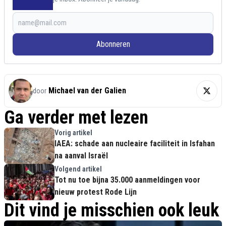
Abonneren
Michael van der Galien
door
Ga verder met lezen
Vorig artikel
IAEA: schade aan nucleaire faciliteit in Isfahan
na aanval Israël
Volgend artikel
Tot nu toe bijna 35.000 aanmeldingen voor
nieuw protest Rode Lijn
Dit vind je misschien ook leuk