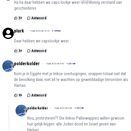
Ha ha daar hebben we caps-lockje weer 🤣🤣Weinig verstand van
geschiedenis
5
+
Antwoord
plurk
15 juni 2025 om 10:25
+
149305
Daar hebben we capslockje weer.
5
+
Antwoord
polderkolder
15 juni 2025 om 9:45
+
231148
Kom je in Egypte met je linkse overtuigingen, snappen totaal niet dat
de bevolking daar, niet zit te wachten op gewelddadige terroristen als
Hamas.
9
+
Antwoord
polderkolder
15 juni 2025 om 9:46
+
231148
Nou, protesteren?? Die linkse Palliewappies willen gewoon
hun gelijk krijgen: alle Joden dood en Israel geven aan
Hamas.