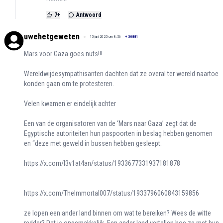
7
+
Antwoord
uwehetgeweten
15 juni 2025 om 8:56
+
30881
Mars voor Gaza goes nuts!!!
Wereldwijdesympathisanten dachten dat ze overal ter wereld naartoe
konden gaan om te protesteren.
Velen kwamen er eindelijk achter
Een van de organisatoren van de ‘Mars naar Gaza’ zegt dat de
Egyptische autoriteiten hun paspoorten in beslag hebben genomen
en “deze met geweld in bussen hebben gesleept.
https://x.com/l3v1at4an/status/1933677331937181878
https://x.com/TheImmortal007/status/1933796060843159856
ze lopen een ander land binnen om wat te bereiken? Wees de witte
redder? Dat is ongemakkelijk. Een ander land vertellen hoe ze met hun