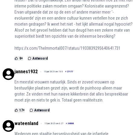
interne politieke zaken moeten omgaan? Kolonisatie aangrenzend?
Ervan uitgaande dat ze op de een of andere manier meer ‘-
evolueerde’ zijn en een andere cultuur kunnen vertellen hoe ze zich
moeten gedragen? Ik weet het niet - het lijkt allemaal nogal hypocriet?
Alsof ze het gevoel hebben dat hun deugd hen een zekere mate van
superioriteit biedt ten opzichte van de inheemse bevolking?
https://x.com/TheImmortal007/status/1933839295640641731
9
+
Antwoord
jannes1932
15 juni 2025 om 7:03
+
27177
En meestal vrouwen natuurlijk. Sinds er zoveel vrouwen op
bestuurlijke plaatsen gezet zijn, wordt de puinhoop alleen maar
groter. Ze vinden met hun naieve kikkerbrein dat alles bespreekbaar
moet zijn en niets te gek is. Totaal geen realiteitszin.
17
+
Antwoord
wateenland
15 juni 2025 om 6:27
+
34868
Wederom een staaltje hersenloosheid van de infantiele