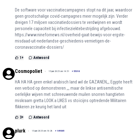
De software voor vaccinatiecampagnes stopt na dit jaar, waardoor
geen grootschalige covid-campagnes meer mogelijk zijn. Verder
dreigen 17 miljoen vaccinatiedossiers te verdwijnen en wordt
personele capaciteit bij infectieziektebestrijding afgebouwd.
https://www.ninefornews.nl/overheid-gaat-bewijs-voor-ergste-
misdaad-uit-nederlandse-geschiedenis-vernietigen-de-
coronavaccinatie-dossiers/
1
+
Antwoord
Cosmopoliet
15 juni 2025 om 14:51
+
55310
HA HA HA geen enkel arabisch land wil de GAZANEN,,, Egypte heeft
een verbod op demonstreren ,,, maar de linkse antisemitische
oerlelijke wijven met schreeuwende muilen snorren hangtieten
miskraam gretta LOOK a LIKES vs stoïcijns optredende Militairen
flikkeren ze keurig het land uit
3
+
Antwoord
plurk
15 juni 2025 om 10:28
+
149305