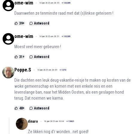
ome-wim
14 juni 2025 om 20:55
+
132281
Daarvweten ze tenminste raad met dat (s)linkse geteisem !
39
+
Antwoord
ome-wim
14 juni 2025 om 20:51
+
132281
Moest veel meer gebeuren !
31
+
Antwoord
Poppe.S
14 juni 2025 om 20:49
+
1273
Die dachten een leuk deug-vakantie-reisje te maken op kosten van de
woke gemeenschap en komen met een enkele reis en een
levenslange ban, naar het Midden Oosten, als een geslagen hond
terug. Dat noemen we karma.
48
+
Antwoord
dinaro
16 juni 2025 om 16:04
+
13621
Ze likken nog d'r wonden...net goed!