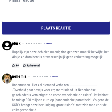
PLAATS REACTIE
plurk
26 juni 2025 om 11:35
+
149305
Hopelijk zijn deze debielen nu enigzins genezen maar ik betwijfel het.
Als je zo dom bent is er waarschijnlijk geen verbetering mogelijk.
6
+
Antwoord
nehemia
15 juni 2025 om 16:44
+
535750
Ondertussen...Het zal niemand verbazen ---------------------------
-‘Overheid gaat bewijs voor ergste misdaad uit Nederlandse
geschiedenis vernietigen: de coronavaccinatie-dossiers’ Het kabinet
bezuinigt 300 miljoen euro op ‘pandemische paraatheid’. Volgens de
GGD’s brengt deze bezuiniging ‘grote risico’s’ met zich mee voor de
volksgezondheid.