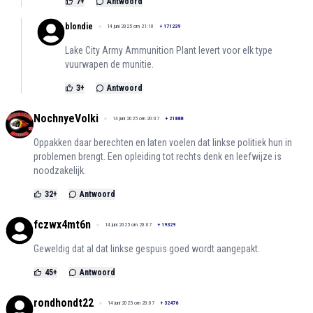
7
+
Antwoord
blondie
14 juni 2025 om 21:10
+
171239
Lake City Army Ammunition Plant levert voor elk type
vuurwapen de munitie.
3
+
Antwoord
NochnyeVolki
14 juni 2025 om 20:07
+
21888
Oppakken daar berechten en laten voelen dat linkse politiek hun in
problemen brengt. Een opleiding tot rechts denk en leefwijze is
noodzakelijk.
32
+
Antwoord
fczwx4mt6n
14 juni 2025 om 20:07
+
19329
Geweldig dat al dat linkse gespuis goed wordt aangepakt.
45
+
Antwoord
rondhondt22
14 juni 2025 om 20:07
+
32476