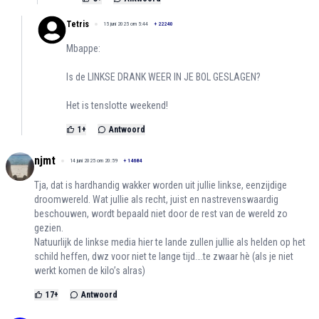
Tetris
15 juni 2025 om 5:44
+
22240
Mbappe:
Is de LINKSE DRANK WEER IN JE BOL GESLAGEN?
Het is tenslotte weekend!
1
+
Antwoord
njmt
14 juni 2025 om 20:59
+
14684
Tja, dat is hardhandig wakker worden uit jullie linkse, eenzijdige
droomwereld. Wat jullie als recht, juist en nastrevenswaardig
beschouwen, wordt bepaald niet door de rest van de wereld zo
gezien.
Natuurlijk de linkse media hier te lande zullen jullie als helden op het
schild heffen, dwz voor niet te lange tijd….te zwaar hè (als je niet
werkt komen de kilo’s alras)
17
+
Antwoord