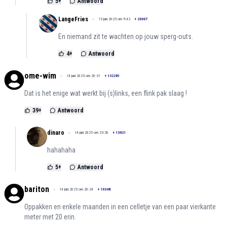
5
+
Antwoord
LangeFries
15 juni 2025 om 9:42
+
20007
En niemand zit te wachten op jouw sperg-outs.
4
+
Antwoord
ome-wim
14 juni 2025 om 20:31
+
132281
Dat is het enige wat werkt bij (s)links, een flink pak slaag !
39
+
Antwoord
dinaro
14 juni 2025 om 23:28
+
13621
hahahaha
5
+
Antwoord
bariton
14 juni 2025 om 20:24
+
10348
Oppakken en enkele maanden in een celletje van een paar vierkante
meter met 20 erin.