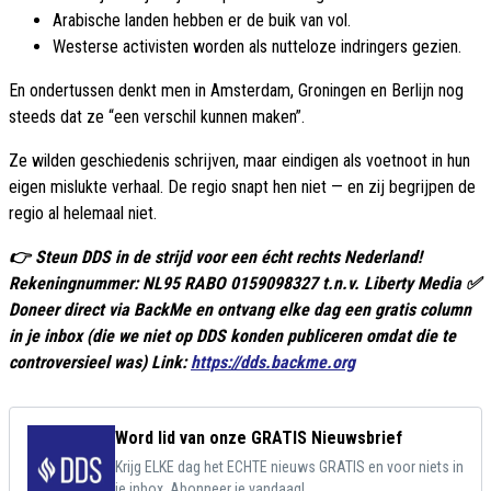
Arabische landen hebben er de buik van vol.
Westerse activisten worden als nutteloze indringers gezien.
En ondertussen denkt men in Amsterdam, Groningen en Berlijn nog
steeds dat ze “een verschil kunnen maken”.
Ze wilden geschiedenis schrijven, maar eindigen als voetnoot in hun
eigen mislukte verhaal. De regio snapt hen niet — en zij begrijpen de
regio al helemaal niet.
👉 Steun DDS in de strijd voor een écht rechts Nederland!
Rekeningnummer: NL95 RABO 0159098327 t.n.v. Liberty Media ✅
Doneer direct via BackMe en ontvang elke dag een gratis column
in je inbox (die we niet op DDS konden publiceren omdat die te
controversieel was) Link:
https://dds.backme.org
Word lid van onze GRATIS Nieuwsbrief
Krijg ELKE dag het ECHTE nieuws GRATIS en voor niets in
je inbox. Abonneer je vandaag!